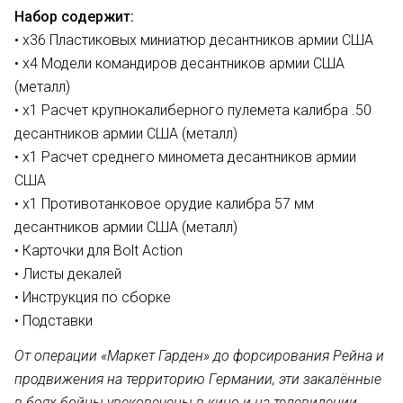
Набор содержит:
• х36 Пластиковых миниатюр десантников
армии США
• х4 Модели
командиров десантников армии США
(металл)
• х1 Расчет крупнокалиберного пулемета калибра .50
десантников армии США (металл)
• х1 Расчет
среднего миномета десантников армии
США
• х1 Противотанковое орудие калибра 57 мм
десантников армии США (металл)
• Карточки для Bolt Action
• Листы
декалей
• Инструкция по сборке
• Подставки
От операции «Маркет Гарден» до форсирования Рейна и
продвижения на территорию Германии, эти закалённые
в боях бойцы увековечены в кино и на телевидении.