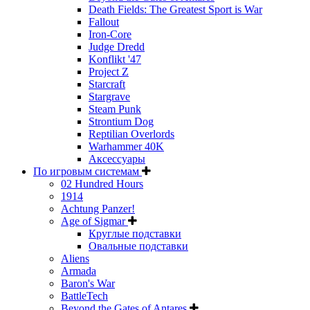
Death Fields: The Greatest Sport is War
Fallout
Iron-Core
Judge Dredd
Konflikt '47
Project Z
Starcraft
Stargrave
Steam Punk
Strontium Dog
Reptilian Overlords
Warhammer 40K
Аксессуары
По игровым системам
02 Hundred Hours
1914
Achtung Panzer!
Age of Sigmar
Круглые подставки
Овальные подставки
Aliens
Armada
Baron's War
BattleTech
Beyond the Gates of Antares