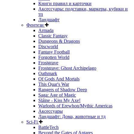
Книги правил и карточки
Аксессуары: подставки, маркеры, кубики и
тп
Ландшафт
Фентези
Armada
Classic Fantasy
Dungeons & Dragons
Discworld
Fantasy Football
Forgotten World
Frostgrave
Frostgrave: Ghost Archipelago
Oathmark
Of Gods And Mortals
This Quar's War
Rangers of Shadow Deep
Saga: Age of Magic
Sláine - Kiss My Axe!
Warlords of Erewhon/Mythic Americas
Аксессуары
Ландшафт: Дома, животные и тд
Sci-Fi
BattleTech
Beyond the Gates of Antares