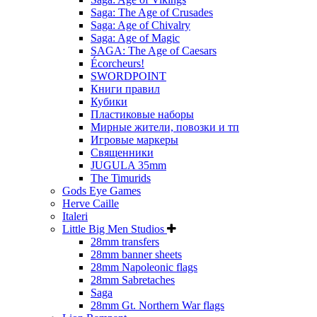
Saga: The Age of Crusades
Saga: Age of Chivalry
Saga: Age of Magic
SAGA: The Age of Caesars
Écorcheurs!
SWORDPOINT
Книги правил
Кубики
Пластиковые наборы
Мирные жители, повозки и тп
Игровые маркеры
Священники
JUGULA 35mm
The Timurids
Gods Eye Games
Herve Caille
Italeri
Little Big Men Studios
28mm transfers
28mm banner sheets
28mm Napoleonic flags
28mm Sabretaches
Saga
28mm Gt. Northern War flags