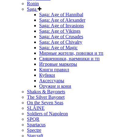
Ronin
Saga
Saga: Age of Hannibal
Saga: Age of Alexander
Saga: Age of Invasions
Saga: Age of Vikings
Saga: Age of Crusades
Saga: Age of Chivalry
Saga: Age of Magic
Мирные жители, повозки и тп
Священники, наемники и тп
Игровые маркеры
Книги правил
Кубики
Аксессуары
Оружие и кони
Shakos & Bayonets
The Silver Bayonet
On the Seven Seas
SLÁINE
Soldiers of Napoleon
SPQR
Spartacus
Spectre
Starcraft