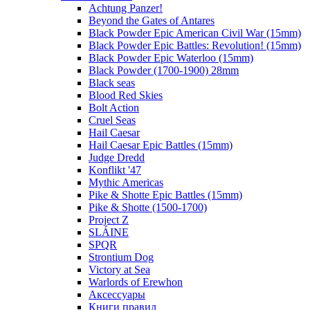
Achtung Panzer!
Beyond the Gates of Antares
Black Powder Epic American Civil War (15mm)
Black Powder Epic Battles: Revolution! (15mm)
Black Powder Epic Waterloo (15mm)
Black Powder (1700-1900) 28mm
Black seas
Blood Red Skies
Bolt Action
Cruel Seas
Hail Caesar
Hail Caesar Epic Battles (15mm)
Judge Dredd
Konflikt '47
Mythic Americas
Pike & Shotte Epic Battles (15mm)
Pike & Shotte (1500-1700)
Project Z
SLÁINE
SPQR
Strontium Dog
Victory at Sea
Warlords of Erewhon
Аксессуары
Книги правил