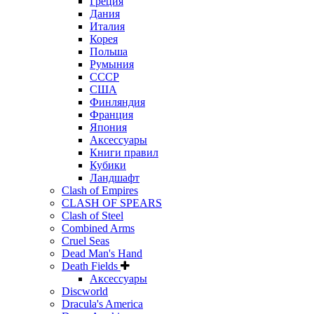
Греция
Дания
Италия
Корея
Польша
Румыния
СССР
США
Финляндия
Франция
Япония
Аксессуары
Книги правил
Кубики
Ландшафт
Clash of Empires
CLASH OF SPEARS
Clash of Steel
Combined Arms
Cruel Seas
Dead Man's Hand
Death Fields
Аксессуары
Discworld
Dracula's America