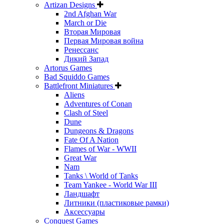
Artizan Designs
2nd Afghan War
March or Die
Вторая Мировая
Первая Мировая война
Ренессанс
Дикий Запад
Artorus Games
Bad Squiddo Games
Battlefront Miniatures
Aliens
Adventures of Conan
Clash of Steel
Dune
Dungeons & Dragons
Fate Of A Nation
Flames of War - WWII
Great War
Nam
Tanks \ World of Tanks
Team Yankee - World War III
Ландшафт
Литники (пластиковые рамки)
Аксессуары
Conquest Games