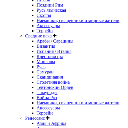
Поздний Рим
Русь языческая
Скотты
Наемники, священники и мирные жители
Аксессуары
Террейн
Средние века
Арабы \ Сарацины
Византия
Испания \ Италия
Крестоносцы
Монголы
Русь
Самураи
Скандинавия
Столетняя война
Тевтонский Орден
Тимуриды
Война Роз
Наемники, священники и мирные жители
Аксессуары
Террейн
Ренессанс
Азия и Африка