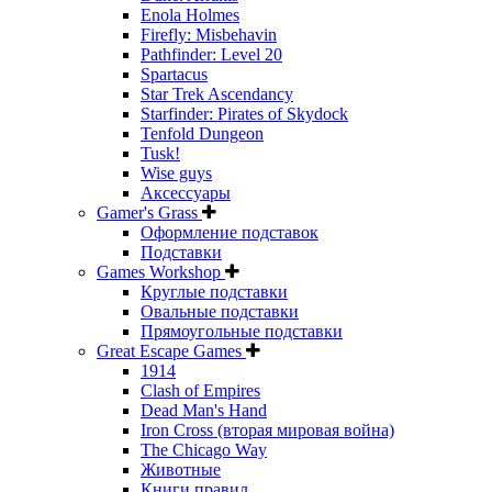
Enola Holmes
Firefly: Misbehavin
Pathfinder: Level 20
Spartacus
Star Trek Ascendancy
Starfinder: Pirates of Skydock
Tenfold Dungeon
Tusk!
Wise guys
Аксессуары
Gamer's Grass
Оформление подставок
Подставки
Games Workshop
Круглые подставки
Овальные подставки
Прямоугольные подставки
Great Escape Games
1914
Clash of Empires
Dead Man's Hand
Iron Cross (вторая мировая война)
The Chicago Way
Животные
Книги правил