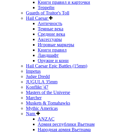
Книги правил и карточки
Террейн
Guards of Traitor's Toll
Hail Caesar
Античность
Темные века
Средние века
Аксессуары
Игровые маркеры
Книги правил
Ландшафт
Оружие и кони
Hail Caesar Epic Battles (15mm)
Impetus
Judge Dredd
JUGULA 35mm
Konflikt '47
Masters of the Universe
Marcher
Muskets & Tomahawks
Mythic Americas
Nam
ANZAC
Армия республики Вьетнам
Народная армия Вьетнама