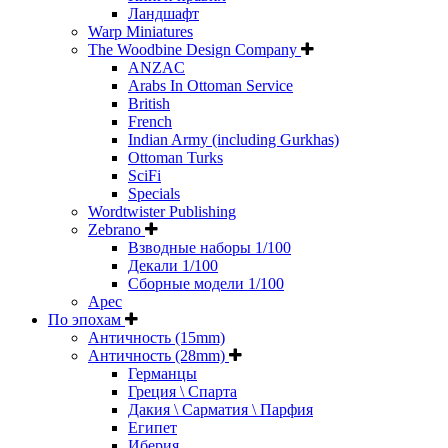
Ландшафт
Warp Miniatures
The Woodbine Design Company
ANZAC
Arabs In Ottoman Service
British
French
Indian Army (including Gurkhas)
Ottoman Turks
SciFi
Specials
Wordtwister Publishing
Zebrano
Взводные наборы 1/100
Декали 1/100
Сборные модели 1/100
Арес
По эпохам
Античность (15mm)
Античность (28mm)
Германцы
Греция \ Спарта
Дакия \ Сарматия \ Парфия
Египет
Иберия