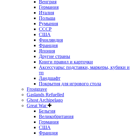
Венгрия
Германия
Италия
Польша
Румыния
СССР
США
Финляндия
Франция
Япония
Другие страны
Книги правил и карточки
Аксессуары: подставки, маркеры, кубики и
тп
Ландшафт
Покрытия для игрового стола
Frostgrave
Gaslands Refuelled
Ghost Archipelago
Great War
Бельгия
Великобритания
Германия
США
Франция