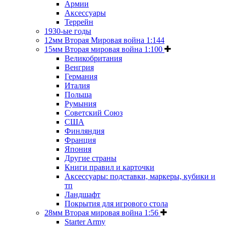
Армии
Аксессуары
Террейн
1930-ые годы
12мм Вторая Мировая война 1:144
15мм Вторая мировая война 1:100
Великобритания
Венгрия
Германия
Италия
Польша
Румыния
Советский Союз
США
Финляндия
Франция
Япония
Другие страны
Книги правил и карточки
Аксессуары: подставки, маркеры, кубики и
тп
Ландшафт
Покрытия для игрового стола
28мм Вторая мировая война 1:56
Starter Army