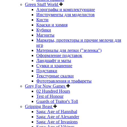
Green Stuff World
Аэрографы и комплектующие
Инструменты для моделистов
Кисти
Краски и химия
Кубики
Магниты
Маркеры, протекторы и прочие мелочи для
игр
Материалы для лепки ("зеленка")
Оформление подставок
Ландшафт и маты
Сумки и хранение
Подставки
Текстурные скалки
Фототравления и трафареты
Grey For Now Games
02 Hundred Hours
Test of Honour
Guards of Traitor's Toll
Gripping Beast
Saga: Age of Hannibal
Saga: Age of Alexander
Saga: Age of Invasions
Saga: Age of Vikings