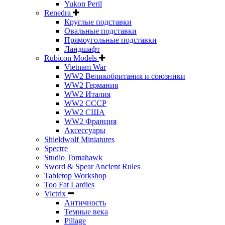
Yukon Peril
Renedra
Круглые подставки
Овальные подставки
Прямоугольные подставки
Ландшафт
Rubicon Models
Vietnam War
WW2 Великобритания и союзники
WW2 Германия
WW2 Италия
WW2 СССР
WW2 США
WW2 Франция
Аксессуары
Shieldwolf Miniatures
Spectre
Studio Tomahawk
Sword & Spear Ancient Rules
Tabletop Workshop
Too Fat Lardies
Victrix
Античность
Темные века
Pillage