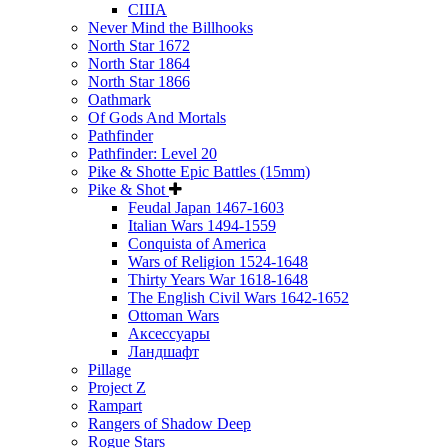
США
Never Mind the Billhooks
North Star 1672
North Star 1864
North Star 1866
Oathmark
Of Gods And Mortals
Pathfinder
Pathfinder: Level 20
Pike & Shotte Epic Battles (15mm)
Pike & Shot
Feudal Japan 1467-1603
Italian Wars 1494-1559
Conquista of America
Wars of Religion 1524-1648
Thirty Years War 1618-1648
The English Civil Wars 1642-1652
Ottoman Wars
Аксессуары
Ландшафт
Pillage
Project Z
Rampart
Rangers of Shadow Deep
Rogue Stars