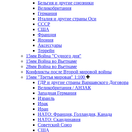
Бельгия и другие союзники
Великобритания
Германия
Италия и другие страны Оси
СССР
США
Франция
Япония
Аксессуары
Террейн
15мм Война "Судного дня"
15мм Война во Вьетнаме
28мм Война во Вьетнаме
Конфликты после Второй мировой войны
15мм "Третья мировая" 1:100
ГДР и другие страны Варшавского Договора
Великобритания / АНЗАК
Западная Германия
Израиль
Ирак
Иран
НАТО: Франция, Голландия, Канада
НАТО: Скандинавия
Советский Союз
США