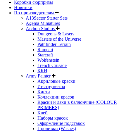
Коробки сюрпризы
Новинки
По производителям
A13Sector Starter Sets
Agema Miniatures
Archon Studios
Dungeons & Lasers
Masters of the Universe
Pathfinder Terrain
Rampart
Starcraft
Wolfenstein
Trench Crusade
ККИ
Army Painter
Акриловые краски
Инструменты
Кисти
Коллекции красок
Краски и лаки в баллончике (COLOUR
PRIMERS)
Клей
Наборы красок
Оформление подставок
Проливки (Washes)