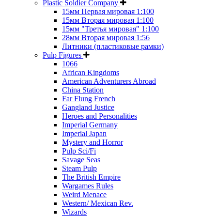
Plastic Soldier Company
15мм Первая мировая 1:100
15мм Вторая мировая 1:100
15мм "Третья мировая" 1:100
28мм Вторая мировая 1:56
Литники (пластиковые рамки)
Pulp Figures
1066
African Kingdoms
American Adventurers Abroad
China Station
Far Flung French
Gangland Justice
Heroes and Personalities
Imperial Germany
Imperial Japan
Mystery and Horror
Pulp Sci/Fi
Savage Seas
Steam Pulp
The British Empire
Wargames Rules
Weird Menace
Western/ Mexican Rev.
Wizards