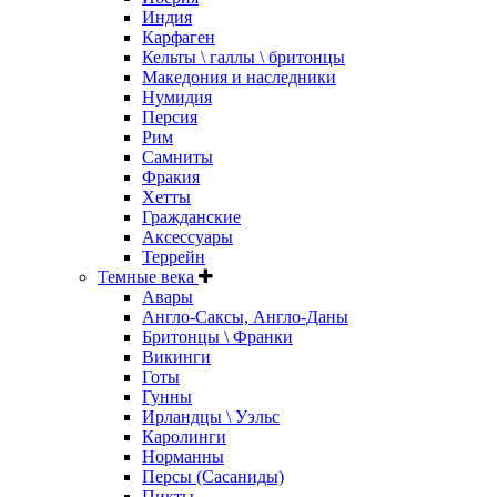
Индия
Карфаген
Кельты \ галлы \ бритонцы
Македония и наследники
Нумидия
Персия
Рим
Самниты
Фракия
Хетты
Гражданские
Аксессуары
Террейн
Темные века
Авары
Англо-Саксы, Англо-Даны
Бритонцы \ Франки
Викинги
Готы
Гунны
Ирландцы \ Уэльс
Каролинги
Норманны
Персы (Сасаниды)
Пикты