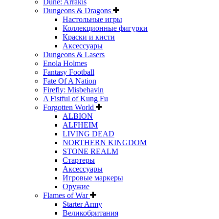
Dune: Arrakis
Dungeons & Dragons
Настольные игры
Коллекционные фигурки
Краски и кисти
Аксессуары
Dungeons & Lasers
Enola Holmes
Fantasy Football
Fate Of A Nation
Firefly: Misbehavin
A Fistful of Kung Fu
Forgotten World
ALBION
ALFHEIM
LIVING DEAD
NORTHERN KINGDOM
STONE REALM
Стартеры
Аксессуары
Игровые маркеры
Оружие
Flames of War
Starter Army
Великобритания