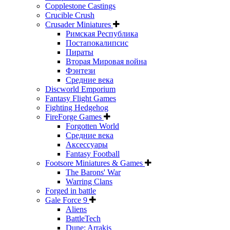
Copplestone Castings
Crucible Crush
Crusader Miniatures
Римская Республика
Постапокалипсис
Пираты
Вторая Мировая война
Фэнтези
Средние века
Discworld Emporium
Fantasy Flight Games
Fighting Hedgehog
FireForge Games
Forgotten World
Средние века
Аксессуары
Fantasy Football
Footsore Miniatures & Games
The Barons' War
Warring Clans
Forged in battle
Gale Force 9
Aliens
BattleTech
Dune: Arrakis