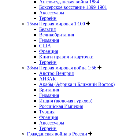
Англо-суданская война 1884
Боксерское восстание 1899-1901
Аксессуары
Террейн
15мм Первая мировая 1:100
Бельгия
Великобритания
Германия
США
Франция
Книги правил и карточки
Террейн
28мм Первая мировая война 1:56
Австро-Венгрия
АНЗАК
Арабы (Африка и Ближний Восток)
Британия
Германия
Индия (включая гуркхов)
Российская Империя
Турция
Франция
Аксессуары
Террейн
Гражданская война в России