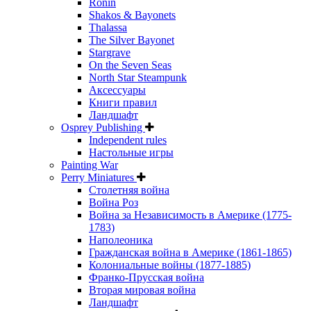
Ronin
Shakos & Bayonets
Thalassa
The Silver Bayonet
Stargrave
On the Seven Seas
North Star Steampunk
Аксессуары
Книги правил
Ландшафт
Osprey Publishing
Independent rules
Настольные игры
Painting War
Perry Miniatures
Столетняя война
Война Роз
Война за Независимость в Америке (1775-
1783)
Наполеоника
Гражданская война в Америке (1861-1865)
Колониальные войны (1877-1885)
Франко-Прусская война
Вторая мировая война
Ландшафт