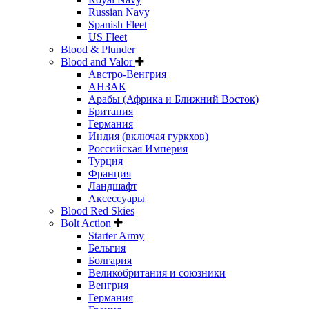
Russian Navy
Spanish Fleet
US Fleet
Blood & Plunder
Blood and Valor
Австро-Венгрия
АНЗАК
Арабы (Африка и Ближний Восток)
Британия
Германия
Индия (включая гуркхов)
Российская Империя
Турция
Франция
Ландшафт
Аксессуары
Blood Red Skies
Bolt Action
Starter Army
Бельгия
Болгария
Великобритания и союзники
Венгрия
Германия