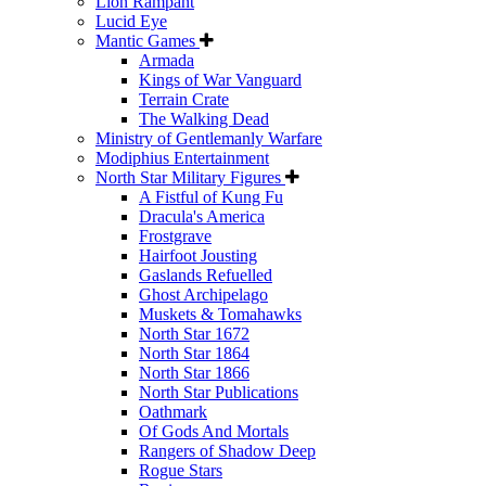
Lion Rampant
Lucid Eye
Mantic Games
Armada
Kings of War Vanguard
Terrain Crate
The Walking Dead
Ministry of Gentlemanly Warfare
Modiphius Entertainment
North Star Military Figures
A Fistful of Kung Fu
Dracula's America
Frostgrave
Hairfoot Jousting
Gaslands Refuelled
Ghost Archipelago
Muskets & Tomahawks
North Star 1672
North Star 1864
North Star 1866
North Star Publications
Oathmark
Of Gods And Mortals
Rangers of Shadow Deep
Rogue Stars