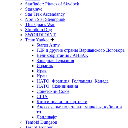
Starfinder: Pirates of Skydock
Stargrave
Star Trek Ascendancy
North Star Steampunk
This Quar's War
Strontium Dog
SWORDPOINT
Team Yankee
Starter Army
ГДР и другие страны Варшавского Договора
Великобритания / АНЗАК
Западная Германия
Израиль
Ирак
Иран
НАТО: Франция, Голландия, Канада
НАТО: Скандинавия
Советский Союз
США
Книги правил и карточки
Аксессуары: подставки, маркеры, кубики и
тп
Ландшафт
Tenfold Dungeon
Test of Honour