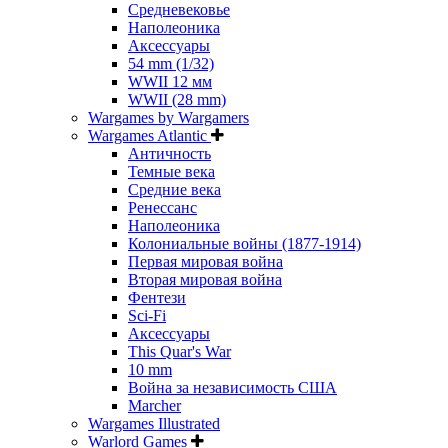
Средневековье
Наполеоника
Аксессуары
54 mm (1/32)
WWII 12 мм
WWII (28 mm)
Wargames by Wargamers
Wargames Atlantic
Античность
Темные века
Средние века
Ренессанс
Наполеоника
Колониальные войны (1877-1914)
Первая мировая война
Вторая мировая война
Фентези
Sci-Fi
Аксессуары
This Quar's War
10 mm
Война за независимость США
Marcher
Wargames Illustrated
Warlord Games