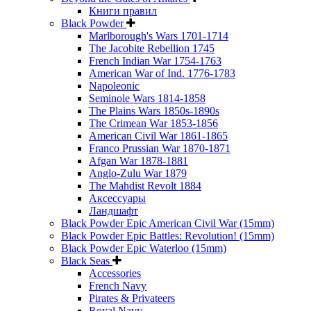
Книги правил
Black Powder
Marlborough's Wars 1701-1714
The Jacobite Rebellion 1745
French Indian War 1754-1763
American War of Ind. 1776-1783
Napoleonic
Seminole Wars 1814-1858
The Plains Wars 1850s-1890s
The Crimean War 1853-1856
American Civil War 1861-1865
Franco Prussian War 1870-1871
Afgan War 1878-1881
Anglo-Zulu War 1879
The Mahdist Revolt 1884
Аксессуары
Ландшафт
Black Powder Epic American Civil War (15mm)
Black Powder Epic Battles: Revolution! (15mm)
Black Powder Epic Waterloo (15mm)
Black Seas
Accessories
French Navy
Pirates & Privateers
Royal Navy