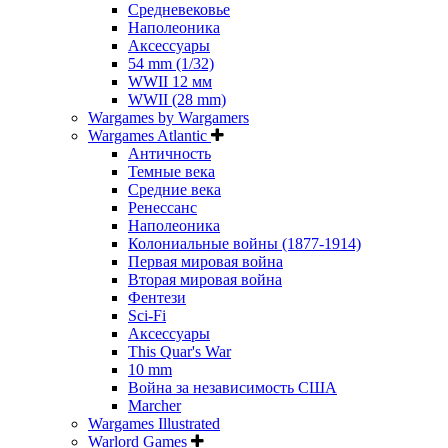
Средневековье
Наполеоника
Аксессуары
54 mm (1/32)
WWII 12 мм
WWII (28 mm)
Wargames by Wargamers
Wargames Atlantic
Античность
Темные века
Средние века
Ренессанс
Наполеоника
Колониальные войны (1877-1914)
Первая мировая война
Вторая мировая война
Фентези
Sci-Fi
Аксессуары
This Quar's War
10 mm
Война за независимость США
Marcher
Wargames Illustrated
Warlord Games