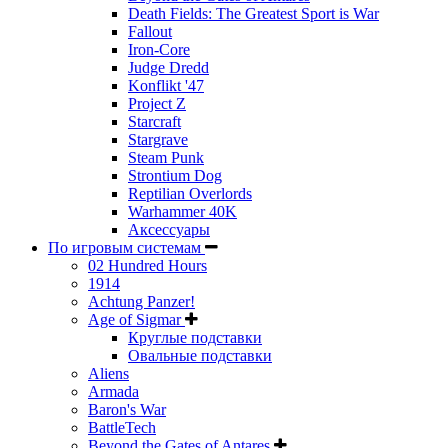
Death Fields: The Greatest Sport is War
Fallout
Iron-Core
Judge Dredd
Konflikt '47
Project Z
Starcraft
Stargrave
Steam Punk
Strontium Dog
Reptilian Overlords
Warhammer 40K
Аксессуары
По игровым системам
02 Hundred Hours
1914
Achtung Panzer!
Age of Sigmar
Круглые подставки
Овальные подставки
Aliens
Armada
Baron's War
BattleTech
Beyond the Gates of Antares