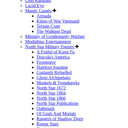
Lion Rampant
Lucid Eye
Mantic Games
Armada
Kings of War Vanguard
Terrain Crate
The Walking Dead
Ministry of Gentlemanly Warfare
Modiphius Entertainment
North Star Military Figures
A Fistful of Kung Fu
Dracula's America
Frostgrave
Hairfoot Jousting
Gaslands Refuelled
Ghost Archipelago
Muskets & Tomahawks
North Star 1672
North Star 1864
North Star 1866
North Star Publications
Oathmark
Of Gods And Mortals
Rangers of Shadow Deep
Rogue Stars