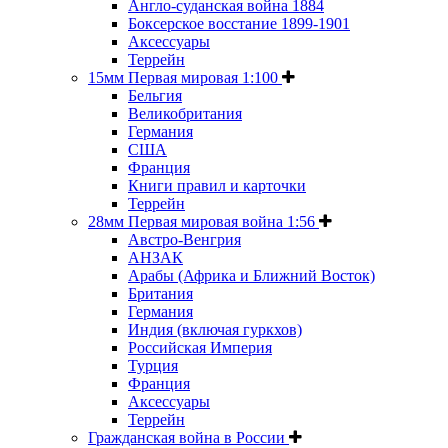
Англо-суданская война 1884
Боксерское восстание 1899-1901
Аксессуары
Террейн
15мм Первая мировая 1:100
Бельгия
Великобритания
Германия
США
Франция
Книги правил и карточки
Террейн
28мм Первая мировая война 1:56
Австро-Венгрия
АНЗАК
Арабы (Африка и Ближний Восток)
Британия
Германия
Индия (включая гуркхов)
Российская Империя
Турция
Франция
Аксессуары
Террейн
Гражданская война в России