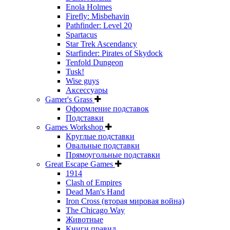
Enola Holmes
Firefly: Misbehavin
Pathfinder: Level 20
Spartacus
Star Trek Ascendancy
Starfinder: Pirates of Skydock
Tenfold Dungeon
Tusk!
Wise guys
Аксессуары
Gamer's Grass
Оформление подставок
Подставки
Games Workshop
Круглые подставки
Овальные подставки
Прямоугольные подставки
Great Escape Games
1914
Clash of Empires
Dead Man's Hand
Iron Cross (вторая мировая война)
The Chicago Way
Животные
Книги правил