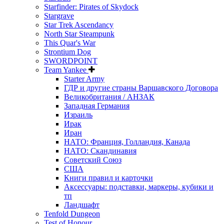
Starfinder: Pirates of Skydock
Stargrave
Star Trek Ascendancy
North Star Steampunk
This Quar's War
Strontium Dog
SWORDPOINT
Team Yankee
Starter Army
ГДР и другие страны Варшавского Договора
Великобритания / АНЗАК
Западная Германия
Израиль
Ирак
Иран
НАТО: Франция, Голландия, Канада
НАТО: Скандинавия
Советский Союз
США
Книги правил и карточки
Аксессуары: подставки, маркеры, кубики и
тп
Ландшафт
Tenfold Dungeon
Test of Honour