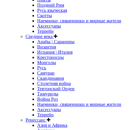
Поздний Рим
Русь языческая
Скотты
Наемники, священники и мирные жители
Аксессуары
Террейн
Средние века
Арабы \ Сарацины
Византия
Испания \ Италия
Крестоносцы
Монголы
Русь
Самураи
Скандинавия
Столетняя война
Тевтонский Орден
Тимуриды
Война Роз
Наемники, священники и мирные жители
Аксессуары
Террейн
Ренессанс
Азия и Африка