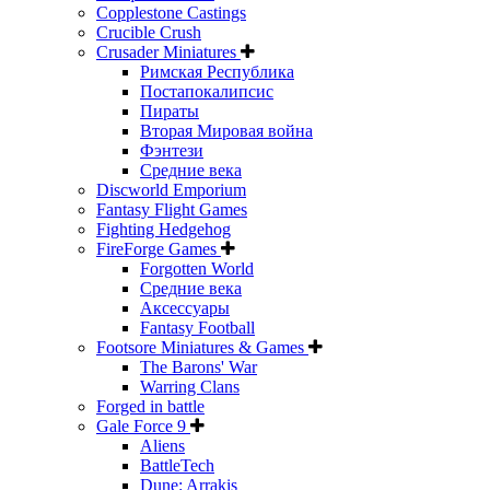
Copplestone Castings
Crucible Crush
Crusader Miniatures
Римская Республика
Постапокалипсис
Пираты
Вторая Мировая война
Фэнтези
Средние века
Discworld Emporium
Fantasy Flight Games
Fighting Hedgehog
FireForge Games
Forgotten World
Средние века
Аксессуары
Fantasy Football
Footsore Miniatures & Games
The Barons' War
Warring Clans
Forged in battle
Gale Force 9
Aliens
BattleTech
Dune: Arrakis