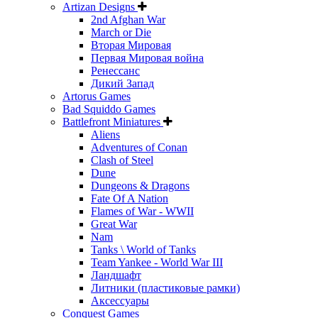
Artizan Designs
2nd Afghan War
March or Die
Вторая Мировая
Первая Мировая война
Ренессанс
Дикий Запад
Artorus Games
Bad Squiddo Games
Battlefront Miniatures
Aliens
Adventures of Conan
Clash of Steel
Dune
Dungeons & Dragons
Fate Of A Nation
Flames of War - WWII
Great War
Nam
Tanks \ World of Tanks
Team Yankee - World War III
Ландшафт
Литники (пластиковые рамки)
Аксессуары
Conquest Games