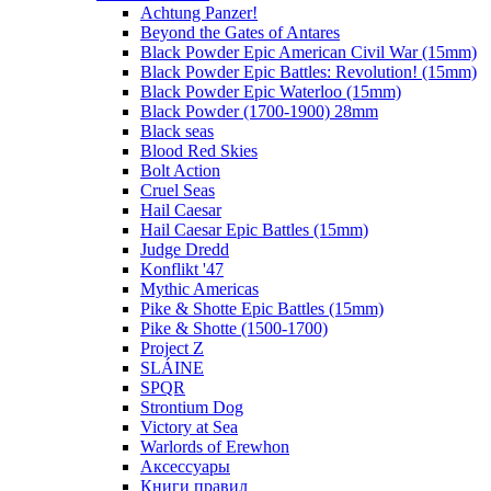
Achtung Panzer!
Beyond the Gates of Antares
Black Powder Epic American Civil War (15mm)
Black Powder Epic Battles: Revolution! (15mm)
Black Powder Epic Waterloo (15mm)
Black Powder (1700-1900) 28mm
Black seas
Blood Red Skies
Bolt Action
Cruel Seas
Hail Caesar
Hail Caesar Epic Battles (15mm)
Judge Dredd
Konflikt '47
Mythic Americas
Pike & Shotte Epic Battles (15mm)
Pike & Shotte (1500-1700)
Project Z
SLÁINE
SPQR
Strontium Dog
Victory at Sea
Warlords of Erewhon
Аксессуары
Книги правил