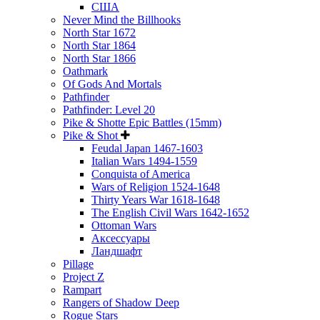
США
Never Mind the Billhooks
North Star 1672
North Star 1864
North Star 1866
Oathmark
Of Gods And Mortals
Pathfinder
Pathfinder: Level 20
Pike & Shotte Epic Battles (15mm)
Pike & Shot
Feudal Japan 1467-1603
Italian Wars 1494-1559
Conquista of America
Wars of Religion 1524-1648
Thirty Years War 1618-1648
The English Civil Wars 1642-1652
Ottoman Wars
Аксессуары
Ландшафт
Pillage
Project Z
Rampart
Rangers of Shadow Deep
Rogue Stars