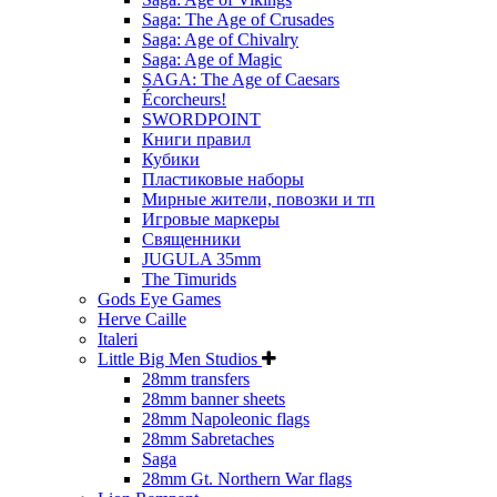
Saga: The Age of Crusades
Saga: Age of Chivalry
Saga: Age of Magic
SAGA: The Age of Caesars
Écorcheurs!
SWORDPOINT
Книги правил
Кубики
Пластиковые наборы
Мирные жители, повозки и тп
Игровые маркеры
Священники
JUGULA 35mm
The Timurids
Gods Eye Games
Herve Caille
Italeri
Little Big Men Studios
28mm transfers
28mm banner sheets
28mm Napoleonic flags
28mm Sabretaches
Saga
28mm Gt. Northern War flags