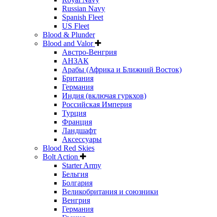
Russian Navy
Spanish Fleet
US Fleet
Blood & Plunder
Blood and Valor
Австро-Венгрия
АНЗАК
Арабы (Африка и Ближний Восток)
Британия
Германия
Индия (включая гуркхов)
Российская Империя
Турция
Франция
Ландшафт
Аксессуары
Blood Red Skies
Bolt Action
Starter Army
Бельгия
Болгария
Великобритания и союзники
Венгрия
Германия