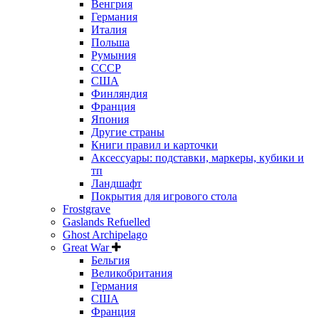
Венгрия
Германия
Италия
Польша
Румыния
СССР
США
Финляндия
Франция
Япония
Другие страны
Книги правил и карточки
Аксессуары: подставки, маркеры, кубики и
тп
Ландшафт
Покрытия для игрового стола
Frostgrave
Gaslands Refuelled
Ghost Archipelago
Great War
Бельгия
Великобритания
Германия
США
Франция