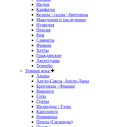
Индия
Карфаген
Кельты \ галлы \ бритонцы
Македония и наследники
Нумидия
Персия
Рим
Самниты
Фракия
Хетты
Гражданские
Аксессуары
Террейн
Темные века
Авары
Англо-Саксы, Англо-Даны
Бритонцы \ Франки
Викинги
Готы
Гунны
Ирландцы \ Уэльс
Каролинги
Норманны
Персы (Сасаниды)
Пикты