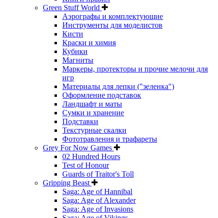
Green Stuff World
Аэрографы и комплектующие
Инструменты для моделистов
Кисти
Краски и химия
Кубики
Магниты
Маркеры, протекторы и прочие мелочи для
игр
Материалы для лепки ("зеленка")
Оформление подставок
Ландшафт и маты
Сумки и хранение
Подставки
Текстурные скалки
Фототравления и трафареты
Grey For Now Games
02 Hundred Hours
Test of Honour
Guards of Traitor's Toll
Gripping Beast
Saga: Age of Hannibal
Saga: Age of Alexander
Saga: Age of Invasions
Saga: Age of Vikings