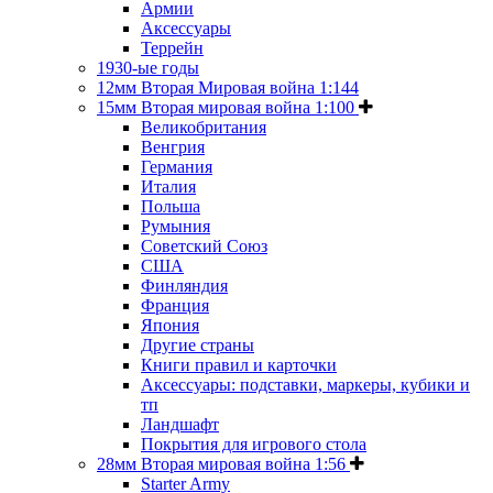
Армии
Аксессуары
Террейн
1930-ые годы
12мм Вторая Мировая война 1:144
15мм Вторая мировая война 1:100
Великобритания
Венгрия
Германия
Италия
Польша
Румыния
Советский Союз
США
Финляндия
Франция
Япония
Другие страны
Книги правил и карточки
Аксессуары: подставки, маркеры, кубики и
тп
Ландшафт
Покрытия для игрового стола
28мм Вторая мировая война 1:56
Starter Army