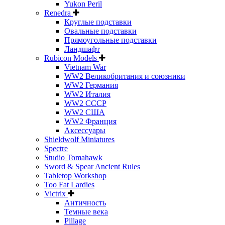
Yukon Peril
Renedra
Круглые подставки
Овальные подставки
Прямоугольные подставки
Ландшафт
Rubicon Models
Vietnam War
WW2 Великобритания и союзники
WW2 Германия
WW2 Италия
WW2 СССР
WW2 США
WW2 Франция
Аксессуары
Shieldwolf Miniatures
Spectre
Studio Tomahawk
Sword & Spear Ancient Rules
Tabletop Workshop
Too Fat Lardies
Victrix
Античность
Темные века
Pillage