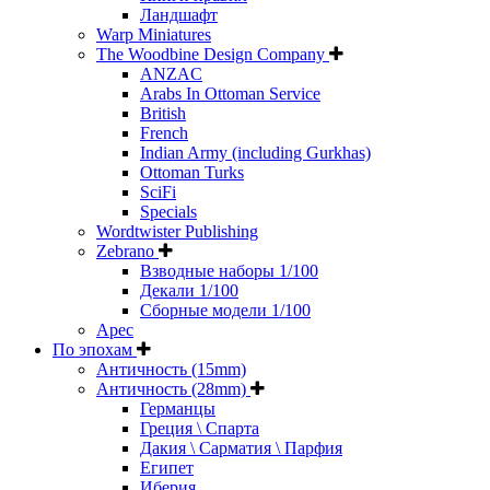
Ландшафт
Warp Miniatures
The Woodbine Design Company
ANZAC
Arabs In Ottoman Service
British
French
Indian Army (including Gurkhas)
Ottoman Turks
SciFi
Specials
Wordtwister Publishing
Zebrano
Взводные наборы 1/100
Декали 1/100
Сборные модели 1/100
Арес
По эпохам
Античность (15mm)
Античность (28mm)
Германцы
Греция \ Спарта
Дакия \ Сарматия \ Парфия
Египет
Иберия