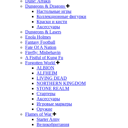
Dune: Arrakis
Dungeons & Dragons
Настольные игры
Коллекционные фигурки
Краски и кисти
Аксессуары
Dungeons & Lasers
Enola Holmes
Fantasy Football
Fate Of A Nation
Firefly: Misbehavin
A Fistful of Kung Fu
Forgotten World
ALBION
ALFHEIM
LIVING DEAD
NORTHERN KINGDOM
STONE REALM
Стартеры
Аксессуары
Игровые маркеры
Оружие
Flames of War
Starter Army
Великобритания