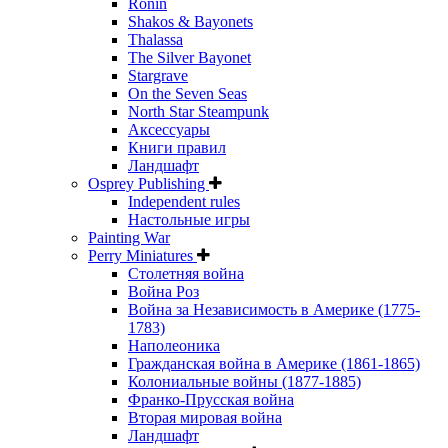
Ronin
Shakos & Bayonets
Thalassa
The Silver Bayonet
Stargrave
On the Seven Seas
North Star Steampunk
Аксессуары
Книги правил
Ландшафт
Osprey Publishing
Independent rules
Настольные игры
Painting War
Perry Miniatures
Столетняя война
Война Роз
Война за Независимость в Америке (1775-
1783)
Наполеоника
Гражданская война в Америке (1861-1865)
Колониальные войны (1877-1885)
Франко-Прусская война
Вторая мировая война
Ландшафт