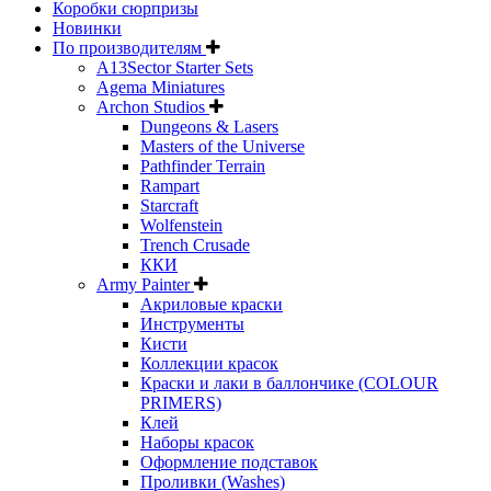
Коробки сюрпризы
Новинки
По производителям
A13Sector Starter Sets
Agema Miniatures
Archon Studios
Dungeons & Lasers
Masters of the Universe
Pathfinder Terrain
Rampart
Starcraft
Wolfenstein
Trench Crusade
ККИ
Army Painter
Акриловые краски
Инструменты
Кисти
Коллекции красок
Краски и лаки в баллончике (COLOUR
PRIMERS)
Клей
Наборы красок
Оформление подставок
Проливки (Washes)