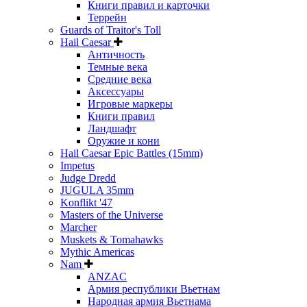
Книги правил и карточки
Террейн
Guards of Traitor's Toll
Hail Caesar
Античность
Темные века
Средние века
Аксессуары
Игровые маркеры
Книги правил
Ландшафт
Оружие и кони
Hail Caesar Epic Battles (15mm)
Impetus
Judge Dredd
JUGULA 35mm
Konflikt '47
Masters of the Universe
Marcher
Muskets & Tomahawks
Mythic Americas
Nam
ANZAC
Армия республики Вьетнам
Народная армия Вьетнама