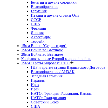
Бельгия и другие союзники
Великобритания
Германия
Италия и другие страны Оси
СССР
США
Франция
Япония
Аксессуары
Террейн
15мм Война "Судного дня"
15мм Война во Вьетнаме
28мм Война во Вьетнаме
Конфликты после Второй мировой войны
15мм "Третья мировая" 1:100
ГДР и другие страны Варшавского Договора
Великобритания / АНЗАК
Западная Германия
Израиль
Ирак
Иран
НАТО: Франция, Голландия, Канада
НАТО: Скандинавия
Советский Союз
США