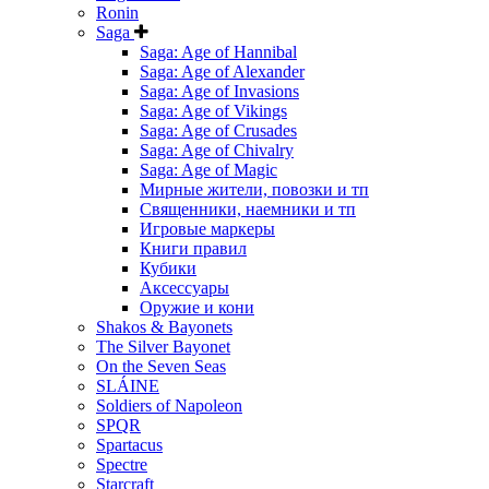
Ronin
Saga
Saga: Age of Hannibal
Saga: Age of Alexander
Saga: Age of Invasions
Saga: Age of Vikings
Saga: Age of Crusades
Saga: Age of Chivalry
Saga: Age of Magic
Мирные жители, повозки и тп
Священники, наемники и тп
Игровые маркеры
Книги правил
Кубики
Аксессуары
Оружие и кони
Shakos & Bayonets
The Silver Bayonet
On the Seven Seas
SLÁINE
Soldiers of Napoleon
SPQR
Spartacus
Spectre
Starcraft