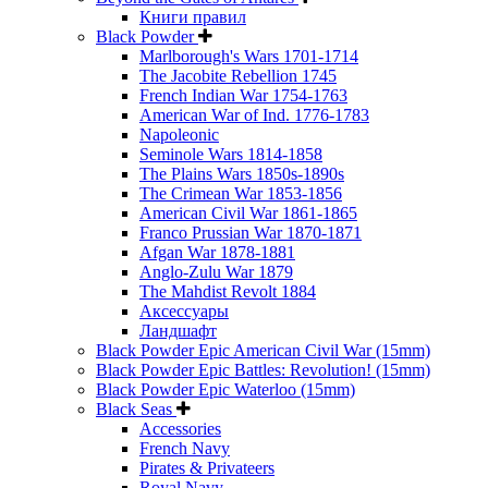
Книги правил
Black Powder
Marlborough's Wars 1701-1714
The Jacobite Rebellion 1745
French Indian War 1754-1763
American War of Ind. 1776-1783
Napoleonic
Seminole Wars 1814-1858
The Plains Wars 1850s-1890s
The Crimean War 1853-1856
American Civil War 1861-1865
Franco Prussian War 1870-1871
Afgan War 1878-1881
Anglo-Zulu War 1879
The Mahdist Revolt 1884
Аксессуары
Ландшафт
Black Powder Epic American Civil War (15mm)
Black Powder Epic Battles: Revolution! (15mm)
Black Powder Epic Waterloo (15mm)
Black Seas
Accessories
French Navy
Pirates & Privateers
Royal Navy