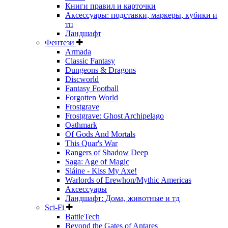
Книги правил и карточки
Аксессуары: подставки, маркеры, кубики и
тп
Ландшафт
Фентези
Armada
Classic Fantasy
Dungeons & Dragons
Discworld
Fantasy Football
Forgotten World
Frostgrave
Frostgrave: Ghost Archipelago
Oathmark
Of Gods And Mortals
This Quar's War
Rangers of Shadow Deep
Saga: Age of Magic
Sláine - Kiss My Axe!
Warlords of Erewhon/Mythic Americas
Аксессуары
Ландшафт: Дома, животные и тд
Sci-Fi
BattleTech
Beyond the Gates of Antares