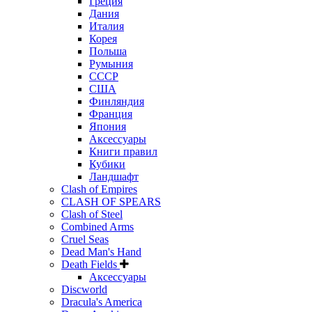
Греция
Дания
Италия
Корея
Польша
Румыния
СССР
США
Финляндия
Франция
Япония
Аксессуары
Книги правил
Кубики
Ландшафт
Clash of Empires
CLASH OF SPEARS
Clash of Steel
Combined Arms
Cruel Seas
Dead Man's Hand
Death Fields
Аксессуары
Discworld
Dracula's America