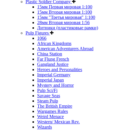
Plastic Soldier Company
15мм Первая мировая 1:100
15мм Вторая мировая 1:100
15мм "Третья мировая" 1:100
28мм Вторая мировая 1:56
Литники (пластиковые рамки)
Pulp Figures
1066
African Kingdoms
American Adventurers Abroad
China Station
Far Flung French
Gangland Justice
Heroes and Personalities
Imperial Germany
Imperial Japan
Mystery and Horror
Pulp Sci/Fi
Savage Seas
Steam Pulp
The British Empire
Wargames Rules
Weird Menace
Western/ Mexican Rev.
Wizards