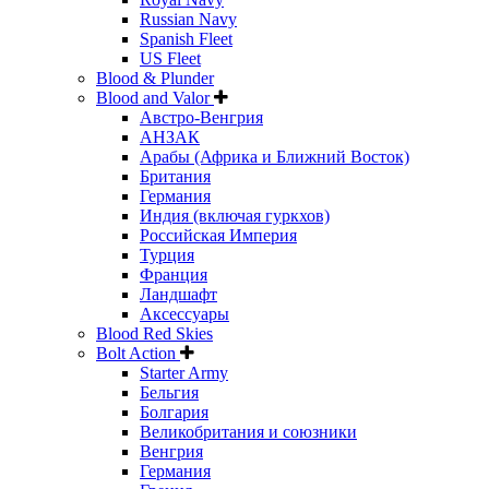
Russian Navy
Spanish Fleet
US Fleet
Blood & Plunder
Blood and Valor
Австро-Венгрия
АНЗАК
Арабы (Африка и Ближний Восток)
Британия
Германия
Индия (включая гуркхов)
Российская Империя
Турция
Франция
Ландшафт
Аксессуары
Blood Red Skies
Bolt Action
Starter Army
Бельгия
Болгария
Великобритания и союзники
Венгрия
Германия