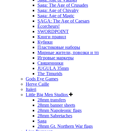
Saga: The Age of Crusades
Saga: Age of Chivalry
Saga: Age of Magic
SAGA: The Age of Caesars
Écorcheurs!
SWORDPOINT
Книги правил
Кубики
Пластиковые наборы
Мирные жители, повозки и тп
Игровые маркеры
Священники
JUGULA 35mm
The Timurids
Gods Eye Games
Herve Caille
Italeri
Little Big Men Studios
28mm transfers
28mm banner sheets
28mm Napoleonic flags
28mm Sabretaches
Saga
28mm Gt. Northern War flags