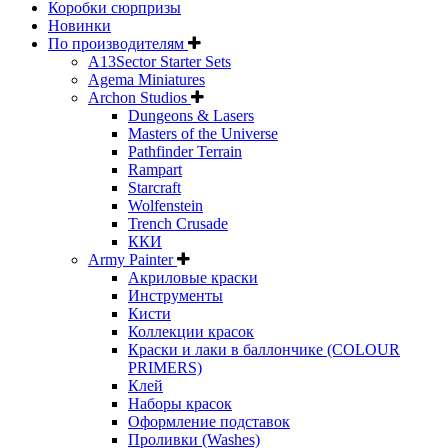
Коробки сюрпризы
Новинки
По производителям
A13Sector Starter Sets
Agema Miniatures
Archon Studios
Dungeons & Lasers
Masters of the Universe
Pathfinder Terrain
Rampart
Starcraft
Wolfenstein
Trench Crusade
ККИ
Army Painter
Акриловые краски
Инструменты
Кисти
Коллекции красок
Краски и лаки в баллончике (COLOUR
PRIMERS)
Клей
Наборы красок
Оформление подставок
Проливки (Washes)