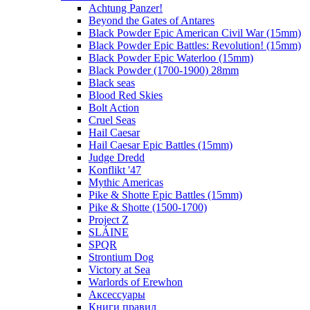
Achtung Panzer!
Beyond the Gates of Antares
Black Powder Epic American Civil War (15mm)
Black Powder Epic Battles: Revolution! (15mm)
Black Powder Epic Waterloo (15mm)
Black Powder (1700-1900) 28mm
Black seas
Blood Red Skies
Bolt Action
Cruel Seas
Hail Caesar
Hail Caesar Epic Battles (15mm)
Judge Dredd
Konflikt '47
Mythic Americas
Pike & Shotte Epic Battles (15mm)
Pike & Shotte (1500-1700)
Project Z
SLÁINE
SPQR
Strontium Dog
Victory at Sea
Warlords of Erewhon
Аксессуары
Книги правил