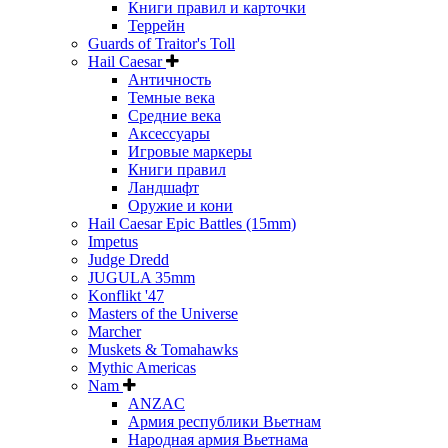
Книги правил и карточки
Террейн
Guards of Traitor's Toll
Hail Caesar
Античность
Темные века
Средние века
Аксессуары
Игровые маркеры
Книги правил
Ландшафт
Оружие и кони
Hail Caesar Epic Battles (15mm)
Impetus
Judge Dredd
JUGULA 35mm
Konflikt '47
Masters of the Universe
Marcher
Muskets & Tomahawks
Mythic Americas
Nam
ANZAC
Армия республики Вьетнам
Народная армия Вьетнама