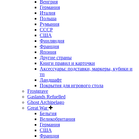
Венгрия
Германия
Италия
Польша
Румыния
СССР
США
Финляндия
Франция
Япония
Другие страны
Книги правил и карточки
Аксессуары: подставки, маркеры, кубики и
тп
Ландшафт
Покрытия для игрового стола
Frostgrave
Gaslands Refuelled
Ghost Archipelago
Great War
Бельгия
Великобритания
Германия
США
Франция