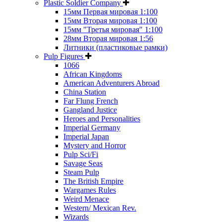
Plastic Soldier Company
15мм Первая мировая 1:100
15мм Вторая мировая 1:100
15мм "Третья мировая" 1:100
28мм Вторая мировая 1:56
Литники (пластиковые рамки)
Pulp Figures
1066
African Kingdoms
American Adventurers Abroad
China Station
Far Flung French
Gangland Justice
Heroes and Personalities
Imperial Germany
Imperial Japan
Mystery and Horror
Pulp Sci/Fi
Savage Seas
Steam Pulp
The British Empire
Wargames Rules
Weird Menace
Western/ Mexican Rev.
Wizards