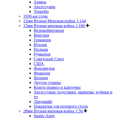
Армии
Аксессуары
Террейн
1930-ые годы
12мм Вторая Мировая война 1:144
15мм Вторая мировая война 1:100
Великобритания
Венгрия
Германия
Италия
Польша
Румыния
Советский Союз
США
Финляндия
Франция
Япония
Другие страны
Книги правил и карточки
Аксессуары: подставки, маркеры, кубики и
тп
Ландшафт
Покрытия для игрового стола
28мм Вторая мировая война 1:56
Starter Army