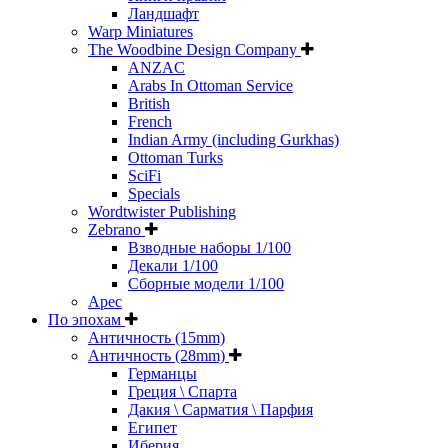
Ландшафт
Warp Miniatures
The Woodbine Design Company
ANZAC
Arabs In Ottoman Service
British
French
Indian Army (including Gurkhas)
Ottoman Turks
SciFi
Specials
Wordtwister Publishing
Zebrano
Взводные наборы 1/100
Декали 1/100
Сборные модели 1/100
Арес
По эпохам
Античность (15mm)
Античность (28mm)
Германцы
Греция \ Спарта
Дакия \ Сарматия \ Парфия
Египет
Иберия