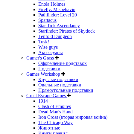
Enola Holmes
Firefly: Misbehavin
Pathfinder: Level 20
Spartacus
Star Trek Ascendancy
Starfinder: Pirates of Skydock
Tenfold Dungeon
Tusk!
Wise guys
Аксессуары
Gamer's Grass
Оформление подставок
Подставки
Games Workshop
Круглые подставки
Овальные подставки
Прямоугольные подставки
Great Escape Games
1914
Clash of Empires
Dead Man's Hand
Iron Cross (вторая мировая война)
The Chicago Way
Животные
Книги правил