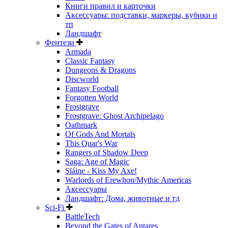
Книги правил и карточки
Аксессуары: подставки, маркеры, кубики и
тп
Ландшафт
Фентези
Armada
Classic Fantasy
Dungeons & Dragons
Discworld
Fantasy Football
Forgotten World
Frostgrave
Frostgrave: Ghost Archipelago
Oathmark
Of Gods And Mortals
This Quar's War
Rangers of Shadow Deep
Saga: Age of Magic
Sláine - Kiss My Axe!
Warlords of Erewhon/Mythic Americas
Аксессуары
Ландшафт: Дома, животные и тд
Sci-Fi
BattleTech
Beyond the Gates of Antares