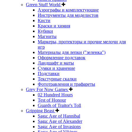
Green Stuff World
Аэрографы и комплектующие
Инструменты для моделистов
Кисти
Краски и химия
Кубики
Магниты
Маркеры, протекторы и прочие мелочи для
игр
Материалы для лепки ("зеленка")
Оформление подставок
Ландшафт и маты
Сумки и хранение
Подставки
Текстурные скалки
Фототравления и трафареты
Grey For Now Games
02 Hundred Hours
Test of Honour
Guards of Traitor's Toll
Gripping Beast
Saga: Age of Hannibal
Saga: Age of Alexander
Saga: Age of Invasions
Saga: Age of Vikings