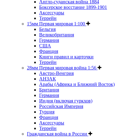
Англо-суданская война 1884
Боксерское восстание 1899-1901
Аксессуары
Террейн
15мм Первая мировая 1:100
Бельгия
Великобритания
Германия
США
Франция
Книги правил и карточки
Террейн
28мм Первая мировая война 1:56
Австро-Венгрия
АНЗАК
Арабы (Африка и Ближний Восток)
Британия
Германия
Индия (включая гуркхов)
Российская Империя
Турция
Франция
Аксессуары
Террейн
Гражданская война в России