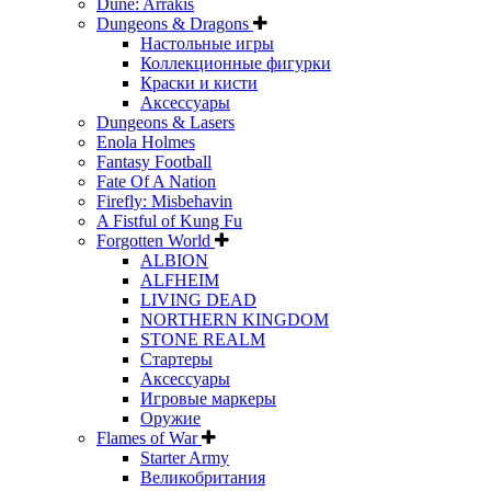
Dune: Arrakis
Dungeons & Dragons
Настольные игры
Коллекционные фигурки
Краски и кисти
Аксессуары
Dungeons & Lasers
Enola Holmes
Fantasy Football
Fate Of A Nation
Firefly: Misbehavin
A Fistful of Kung Fu
Forgotten World
ALBION
ALFHEIM
LIVING DEAD
NORTHERN KINGDOM
STONE REALM
Стартеры
Аксессуары
Игровые маркеры
Оружие
Flames of War
Starter Army
Великобритания