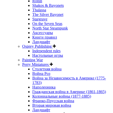
Ronin
Shakos & Bayonets
Thalassa
The Silver Bayonet
Stargrave
On the Seven Seas
North Star Steampunk
Аксессуары
Книги правил
Ландшафт
Osprey Publishing
Independent rules
Настольные игры
Painting War
Perry Miniatures
Столетняя война
Война Роз
Война за Независимость в Америке (1775-
1783)
Наполеоника
Гражданская война в Америке (1861-1865)
Колониальные войны (1877-1885)
Франко-Прусская война
Вторая мировая война
Ландшафт