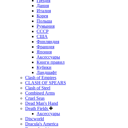
Греция
Дания
Италия
Корея
Польша
Румыния
СССР
США
Финляндия
Франция
Япония
Аксессуары
Книги правил
Кубики
Ландшафт
Clash of Empires
CLASH OF SPEARS
Clash of Steel
Combined Arms
Cruel Seas
Dead Man's Hand
Death Fields
Аксессуары
Discworld
Dracula's America