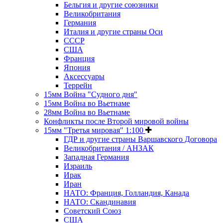
Бельгия и другие союзники
Великобритания
Германия
Италия и другие страны Оси
СССР
США
Франция
Япония
Аксессуары
Террейн
15мм Война "Судного дня"
15мм Война во Вьетнаме
28мм Война во Вьетнаме
Конфликты после Второй мировой войны
15мм "Третья мировая" 1:100
ГДР и другие страны Варшавского Договора
Великобритания / АНЗАК
Западная Германия
Израиль
Ирак
Иран
НАТО: Франция, Голландия, Канада
НАТО: Скандинавия
Советский Союз
США