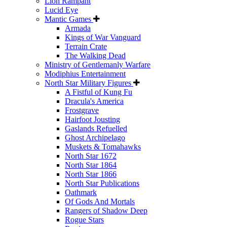
Lion Rampant
Lucid Eye
Mantic Games
Armada
Kings of War Vanguard
Terrain Crate
The Walking Dead
Ministry of Gentlemanly Warfare
Modiphius Entertainment
North Star Military Figures
A Fistful of Kung Fu
Dracula's America
Frostgrave
Hairfoot Jousting
Gaslands Refuelled
Ghost Archipelago
Muskets & Tomahawks
North Star 1672
North Star 1864
North Star 1866
North Star Publications
Oathmark
Of Gods And Mortals
Rangers of Shadow Deep
Rogue Stars