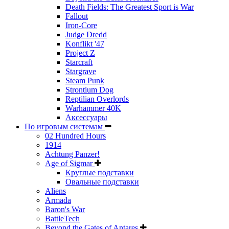
Death Fields: The Greatest Sport is War
Fallout
Iron-Core
Judge Dredd
Konflikt '47
Project Z
Starcraft
Stargrave
Steam Punk
Strontium Dog
Reptilian Overlords
Warhammer 40K
Аксессуары
По игровым системам
02 Hundred Hours
1914
Achtung Panzer!
Age of Sigmar
Круглые подставки
Овальные подставки
Aliens
Armada
Baron's War
BattleTech
Beyond the Gates of Antares