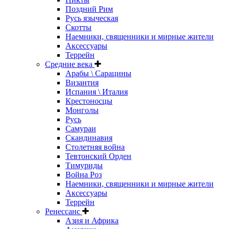
Поздний Рим
Русь языческая
Скотты
Наемники, священники и мирные жители
Аксессуары
Террейн
Средние века
Арабы \ Сарацины
Византия
Испания \ Италия
Крестоносцы
Монголы
Русь
Самураи
Скандинавия
Столетняя война
Тевтонский Орден
Тимуриды
Война Роз
Наемники, священники и мирные жители
Аксессуары
Террейн
Ренессанс
Азия и Африка