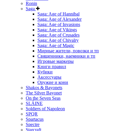
Ronin
Saga
Saga: Age of Hannibal
Saga: Age of Alexander
Saga: Age of Invasions
Saga: Age of Vikings
Saga: Age of Crusades
Saga: Age of Chivalry
Saga: Age of Magic
Мирные жители, повозки и тп
Священники, наемники и тп
Игровые маркеры
Книги правил
Кубики
Аксессуары
Оружие и кони
Shakos & Bayonets
The Silver Bayonet
On the Seven Seas
SLÁINE
Soldiers of Napoleon
SPQR
Spartacus
Spectre
Starcraft