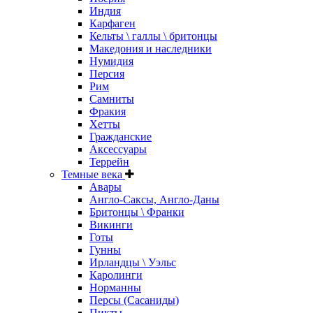
Индия
Карфаген
Кельты \ галлы \ бритонцы
Македония и наследники
Нумидия
Персия
Рим
Самниты
Фракия
Хетты
Гражданские
Аксессуары
Террейн
Темные века
Авары
Англо-Саксы, Англо-Даны
Бритонцы \ Франки
Викинги
Готы
Гунны
Ирландцы \ Уэльс
Каролинги
Норманны
Персы (Сасаниды)
Пикты