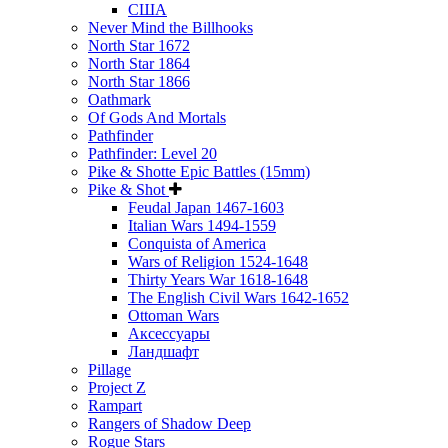
США
Never Mind the Billhooks
North Star 1672
North Star 1864
North Star 1866
Oathmark
Of Gods And Mortals
Pathfinder
Pathfinder: Level 20
Pike & Shotte Epic Battles (15mm)
Pike & Shot
Feudal Japan 1467-1603
Italian Wars 1494-1559
Conquista of America
Wars of Religion 1524-1648
Thirty Years War 1618-1648
The English Civil Wars 1642-1652
Ottoman Wars
Аксессуары
Ландшафт
Pillage
Project Z
Rampart
Rangers of Shadow Deep
Rogue Stars