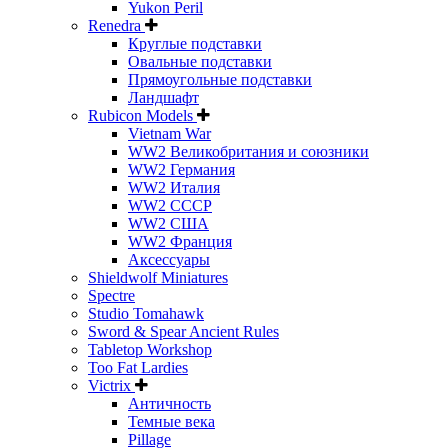
Yukon Peril
Renedra
Круглые подставки
Овальные подставки
Прямоугольные подставки
Ландшафт
Rubicon Models
Vietnam War
WW2 Великобритания и союзники
WW2 Германия
WW2 Италия
WW2 СССР
WW2 США
WW2 Франция
Аксессуары
Shieldwolf Miniatures
Spectre
Studio Tomahawk
Sword & Spear Ancient Rules
Tabletop Workshop
Too Fat Lardies
Victrix
Античность
Темные века
Pillage