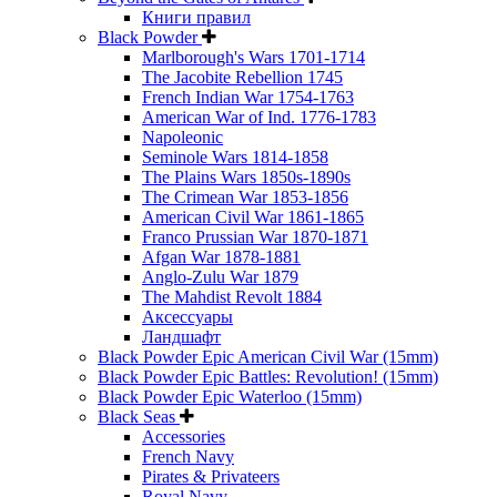
Книги правил
Black Powder
Marlborough's Wars 1701-1714
The Jacobite Rebellion 1745
French Indian War 1754-1763
American War of Ind. 1776-1783
Napoleonic
Seminole Wars 1814-1858
The Plains Wars 1850s-1890s
The Crimean War 1853-1856
American Civil War 1861-1865
Franco Prussian War 1870-1871
Afgan War 1878-1881
Anglo-Zulu War 1879
The Mahdist Revolt 1884
Аксессуары
Ландшафт
Black Powder Epic American Civil War (15mm)
Black Powder Epic Battles: Revolution! (15mm)
Black Powder Epic Waterloo (15mm)
Black Seas
Accessories
French Navy
Pirates & Privateers
Royal Navy