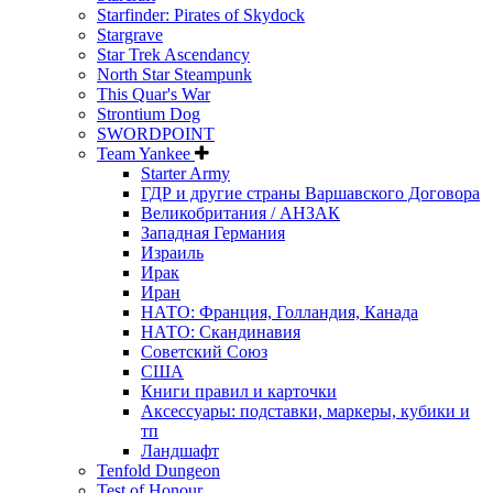
Starfinder: Pirates of Skydock
Stargrave
Star Trek Ascendancy
North Star Steampunk
This Quar's War
Strontium Dog
SWORDPOINT
Team Yankee
Starter Army
ГДР и другие страны Варшавского Договора
Великобритания / АНЗАК
Западная Германия
Израиль
Ирак
Иран
НАТО: Франция, Голландия, Канада
НАТО: Скандинавия
Советский Союз
США
Книги правил и карточки
Аксессуары: подставки, маркеры, кубики и
тп
Ландшафт
Tenfold Dungeon
Test of Honour