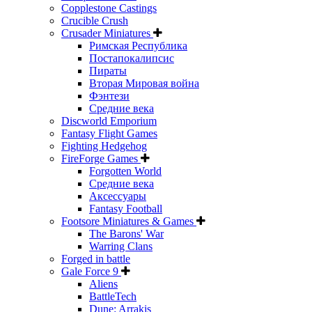
Copplestone Castings
Crucible Crush
Crusader Miniatures
Римская Республика
Постапокалипсис
Пираты
Вторая Мировая война
Фэнтези
Средние века
Discworld Emporium
Fantasy Flight Games
Fighting Hedgehog
FireForge Games
Forgotten World
Средние века
Аксессуары
Fantasy Football
Footsore Miniatures & Games
The Barons' War
Warring Clans
Forged in battle
Gale Force 9
Aliens
BattleTech
Dune: Arrakis