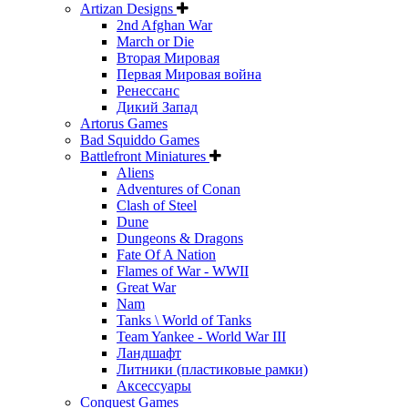
Artizan Designs
2nd Afghan War
March or Die
Вторая Мировая
Первая Мировая война
Ренессанс
Дикий Запад
Artorus Games
Bad Squiddo Games
Battlefront Miniatures
Aliens
Adventures of Conan
Clash of Steel
Dune
Dungeons & Dragons
Fate Of A Nation
Flames of War - WWII
Great War
Nam
Tanks \ World of Tanks
Team Yankee - World War III
Ландшафт
Литники (пластиковые рамки)
Аксессуары
Conquest Games