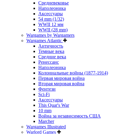
Средневековье
Наполеоника
Аксессуары
54 mm (1/32)
WWII 12 мм
WWII (28 mm)
Wargames by Wargamers
Wargames Atlantic
Античность
Темные века
Средние века
Ренессанс
Наполеоника
Колониальные войны (1877-1914)
Первая мировая война
Вторая мировая война
Фентези
Sci-Fi
Аксессуары
This Quar's War
10 mm
Война за независимость США
Marcher
Wargames Illustrated
Warlord Games