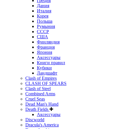
Греция
Дания
Италия
Корея
Польша
Румыния
СССР
США
Финляндия
Франция
Япония
Аксессуары
Книги правил
Кубики
Ландшафт
Clash of Empires
CLASH OF SPEARS
Clash of Steel
Combined Arms
Cruel Seas
Dead Man's Hand
Death Fields
Аксессуары
Discworld
Dracula's America