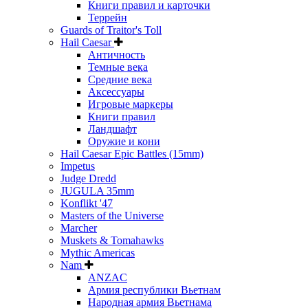
Книги правил и карточки
Террейн
Guards of Traitor's Toll
Hail Caesar
Античность
Темные века
Средние века
Аксессуары
Игровые маркеры
Книги правил
Ландшафт
Оружие и кони
Hail Caesar Epic Battles (15mm)
Impetus
Judge Dredd
JUGULA 35mm
Konflikt '47
Masters of the Universe
Marcher
Muskets & Tomahawks
Mythic Americas
Nam
ANZAC
Армия республики Вьетнам
Народная армия Вьетнама