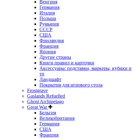
Венгрия
Германия
Италия
Польша
Румыния
СССР
США
Финляндия
Франция
Япония
Другие страны
Книги правил и карточки
Аксессуары: подставки, маркеры, кубики и
тп
Ландшафт
Покрытия для игрового стола
Frostgrave
Gaslands Refuelled
Ghost Archipelago
Great War
Бельгия
Великобритания
Германия
США
Франция