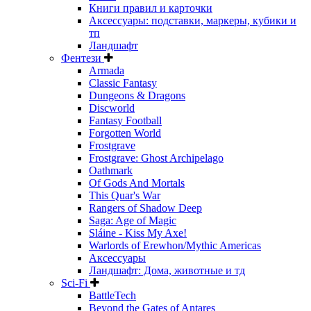
Книги правил и карточки
Аксессуары: подставки, маркеры, кубики и
тп
Ландшафт
Фентези
Armada
Classic Fantasy
Dungeons & Dragons
Discworld
Fantasy Football
Forgotten World
Frostgrave
Frostgrave: Ghost Archipelago
Oathmark
Of Gods And Mortals
This Quar's War
Rangers of Shadow Deep
Saga: Age of Magic
Sláine - Kiss My Axe!
Warlords of Erewhon/Mythic Americas
Аксессуары
Ландшафт: Дома, животные и тд
Sci-Fi
BattleTech
Beyond the Gates of Antares