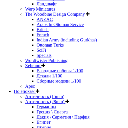
Ландшафт
Warp Miniatures
The Woodbine Design Company
ANZAC
Arabs In Ottoman Service
British
French
Indian Army (including Gurkhas)
Ottoman Turks
SciFi
Specials
Wordtwister Publishing
Zebrano
Взводные наборы 1/100
Декали 1/100
Сборные модели 1/100
Арес
По эпохам
Античность (15mm)
Античность (28mm)
Германцы
Греция \ Спарта
Дакия \ Сарматия \ Парфия
Египет
Иберия