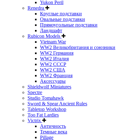
Yukon Peril
Renedra
Круглые подставки
Овальные подставки
Прямоугольные подставки
Ландшафт
Rubicon Models
Vietnam War
WW2 Великобритания и союзники
WW2 Германия
WW2 Италия
WW2 СССР
WW2 США
WW2 Франция
Аксессуары
Shieldwolf Miniatures
Spectre
Studio Tomahawk
Sword & Spear Ancient Rules
Tabletop Workshop
Too Fat Lardies
Victrix
Античность
Темные века
Pillage