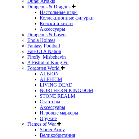
Dune: Arrakis
Dungeons & Dragons
Настольные игры
Коллекционные фигурки
Краски и кисти
Аксессуары
Dungeons & Lasers
Enola Holmes
Fantasy Football
Fate Of A Nation
Firefly: Misbehavin
A Fistful of Kung Fu
Forgotten World
ALBION
ALFHEIM
LIVING DEAD
NORTHERN KINGDOM
STONE REALM
Стартеры
Аксессуары
Игровые маркеры
Оружие
Flames of War
Starter Army
Великобритания