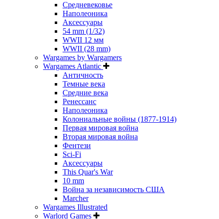
Средневековье
Наполеоника
Аксессуары
54 mm (1/32)
WWII 12 мм
WWII (28 mm)
Wargames by Wargamers
Wargames Atlantic
Античность
Темные века
Средние века
Ренессанс
Наполеоника
Колониальные войны (1877-1914)
Первая мировая война
Вторая мировая война
Фентези
Sci-Fi
Аксессуары
This Quar's War
10 mm
Война за независимость США
Marcher
Wargames Illustrated
Warlord Games