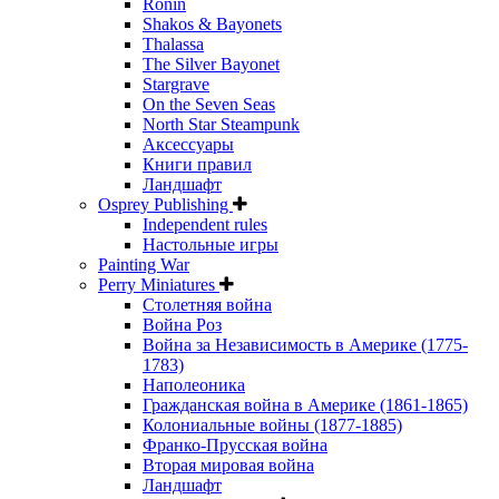
Ronin
Shakos & Bayonets
Thalassa
The Silver Bayonet
Stargrave
On the Seven Seas
North Star Steampunk
Аксессуары
Книги правил
Ландшафт
Osprey Publishing
Independent rules
Настольные игры
Painting War
Perry Miniatures
Столетняя война
Война Роз
Война за Независимость в Америке (1775-
1783)
Наполеоника
Гражданская война в Америке (1861-1865)
Колониальные войны (1877-1885)
Франко-Прусская война
Вторая мировая война
Ландшафт