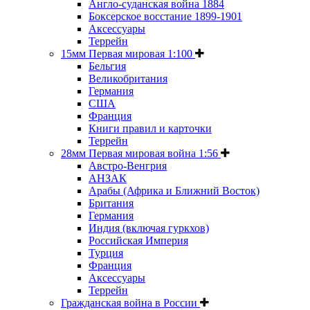
Англо-суданская война 1884
Боксерское восстание 1899-1901
Аксессуары
Террейн
15мм Первая мировая 1:100
Бельгия
Великобритания
Германия
США
Франция
Книги правил и карточки
Террейн
28мм Первая мировая война 1:56
Австро-Венгрия
АНЗАК
Арабы (Африка и Ближний Восток)
Британия
Германия
Индия (включая гуркхов)
Российская Империя
Турция
Франция
Аксессуары
Террейн
Гражданская война в России