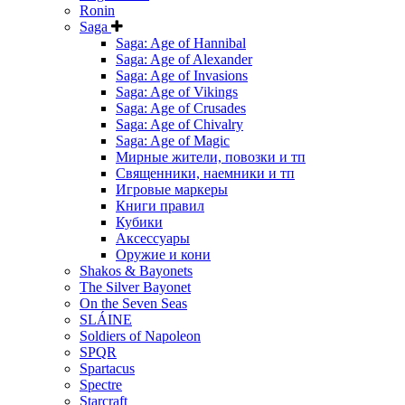
Ronin
Saga
Saga: Age of Hannibal
Saga: Age of Alexander
Saga: Age of Invasions
Saga: Age of Vikings
Saga: Age of Crusades
Saga: Age of Chivalry
Saga: Age of Magic
Мирные жители, повозки и тп
Священники, наемники и тп
Игровые маркеры
Книги правил
Кубики
Аксессуары
Оружие и кони
Shakos & Bayonets
The Silver Bayonet
On the Seven Seas
SLÁINE
Soldiers of Napoleon
SPQR
Spartacus
Spectre
Starcraft