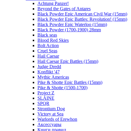
Achtung Panzer!
Beyond the Gates of Antares
Black Powder Epic American Civil War (15mm)
Black Powder Epic Battles: Revolution! (15mm)
Black Powder Epic Waterloo (15mm)
Black Powder (1700-1900) 28mm
Black seas
Blood Red Skies
Bolt Action
Cruel Seas
Hail Caesar
Hail Caesar Epic Battles (15mm)
Judge Dredd
Konflikt '47
Mythic Americas
Pike & Shotte Epic Battles (15mm)
Pike & Shotte (1500-1700)
Project Z
SLÁINE
SPQR
Strontium Dog
Victory at Sea
Warlords of Erewhon
Аксессуары
Книги правил