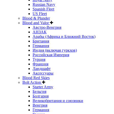
Russian Navy
Spanish Fleet
US Fleet
Blood & Plunder
Blood and Valor
Австро-Венгрия
АНЗАК
Арабы (Африка и Ближний Восток)
Британия
Германия
Индия (включая гуркхов)
Российская Империя
Турция
Франция
Ландшафт
Аксессуары
Blood Red Skies
Bolt Action
Starter Army
Бельгия
Болгария
Великобритания и союзники
Венгрия
Германия