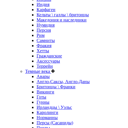
Индия
Карфаген
Кельты \ галлы \ бритонцы
Македония и наследники
Нумидия
Персия
Рим
Самниты
Фракия
Хетты
Гражданские
Аксессуары
Террейн
Темные века
Авары
Англо-Саксы, Англо-Даны
Бритонцы \ Франки
Викинги
Готы
Гунны
Ирландцы \ Уэльс
Каролинги
Норманны
Персы (Сасаниды)
Пикты