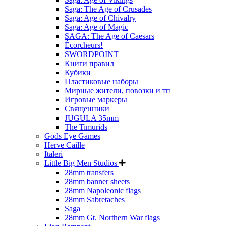
Saga: The Age of Crusades
Saga: Age of Chivalry
Saga: Age of Magic
SAGA: The Age of Caesars
Écorcheurs!
SWORDPOINT
Книги правил
Кубики
Пластиковые наборы
Мирные жители, повозки и тп
Игровые маркеры
Священники
JUGULA 35mm
The Timurids
Gods Eye Games
Herve Caille
Italeri
Little Big Men Studios
28mm transfers
28mm banner sheets
28mm Napoleonic flags
28mm Sabretaches
Saga
28mm Gt. Northern War flags