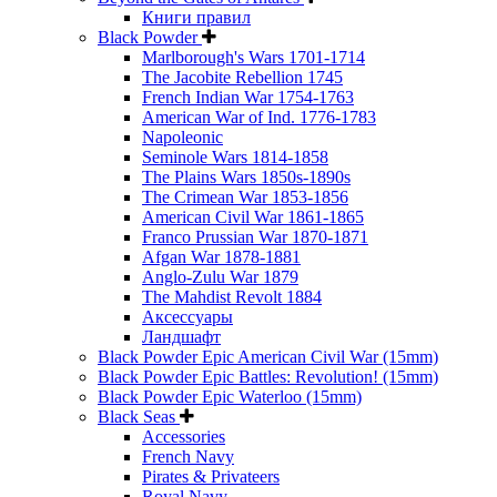
Книги правил
Black Powder
Marlborough's Wars 1701-1714
The Jacobite Rebellion 1745
French Indian War 1754-1763
American War of Ind. 1776-1783
Napoleonic
Seminole Wars 1814-1858
The Plains Wars 1850s-1890s
The Crimean War 1853-1856
American Civil War 1861-1865
Franco Prussian War 1870-1871
Afgan War 1878-1881
Anglo-Zulu War 1879
The Mahdist Revolt 1884
Аксессуары
Ландшафт
Black Powder Epic American Civil War (15mm)
Black Powder Epic Battles: Revolution! (15mm)
Black Powder Epic Waterloo (15mm)
Black Seas
Accessories
French Navy
Pirates & Privateers
Royal Navy