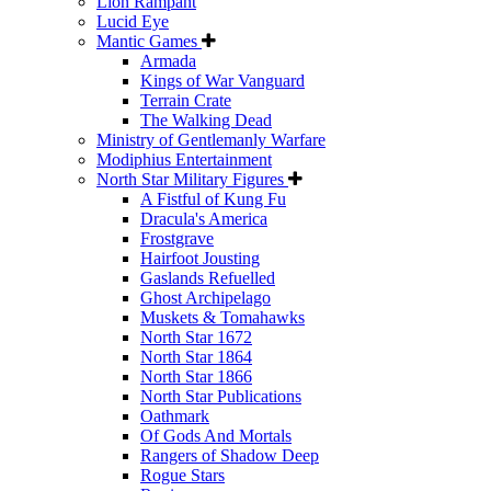
Lion Rampant
Lucid Eye
Mantic Games
Armada
Kings of War Vanguard
Terrain Crate
The Walking Dead
Ministry of Gentlemanly Warfare
Modiphius Entertainment
North Star Military Figures
A Fistful of Kung Fu
Dracula's America
Frostgrave
Hairfoot Jousting
Gaslands Refuelled
Ghost Archipelago
Muskets & Tomahawks
North Star 1672
North Star 1864
North Star 1866
North Star Publications
Oathmark
Of Gods And Mortals
Rangers of Shadow Deep
Rogue Stars