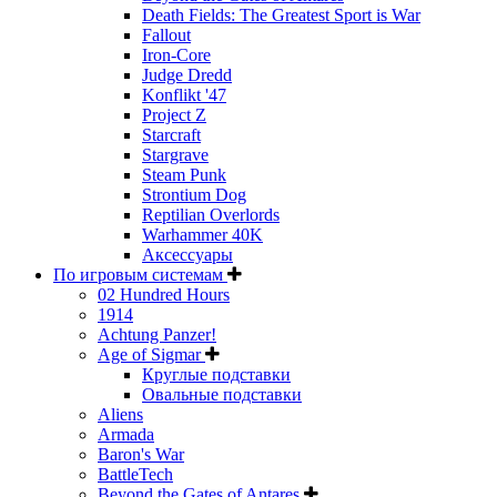
Death Fields: The Greatest Sport is War
Fallout
Iron-Core
Judge Dredd
Konflikt '47
Project Z
Starcraft
Stargrave
Steam Punk
Strontium Dog
Reptilian Overlords
Warhammer 40K
Аксессуары
По игровым системам
02 Hundred Hours
1914
Achtung Panzer!
Age of Sigmar
Круглые подставки
Овальные подставки
Aliens
Armada
Baron's War
BattleTech
Beyond the Gates of Antares