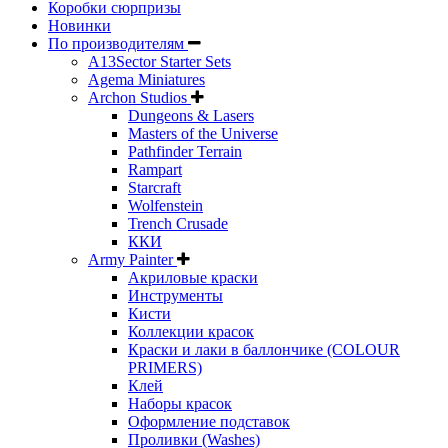
Коробки сюрпризы
Новинки
По производителям
A13Sector Starter Sets
Agema Miniatures
Archon Studios
Dungeons & Lasers
Masters of the Universe
Pathfinder Terrain
Rampart
Starcraft
Wolfenstein
Trench Crusade
ККИ
Army Painter
Акриловые краски
Инструменты
Кисти
Коллекции красок
Краски и лаки в баллончике (COLOUR
PRIMERS)
Клей
Наборы красок
Оформление подставок
Проливки (Washes)