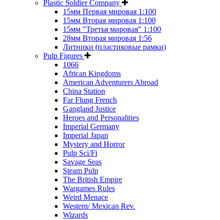
Plastic Soldier Company
15мм Первая мировая 1:100
15мм Вторая мировая 1:100
15мм "Третья мировая" 1:100
28мм Вторая мировая 1:56
Литники (пластиковые рамки)
Pulp Figures
1066
African Kingdoms
American Adventurers Abroad
China Station
Far Flung French
Gangland Justice
Heroes and Personalities
Imperial Germany
Imperial Japan
Mystery and Horror
Pulp Sci/Fi
Savage Seas
Steam Pulp
The British Empire
Wargames Rules
Weird Menace
Western/ Mexican Rev.
Wizards