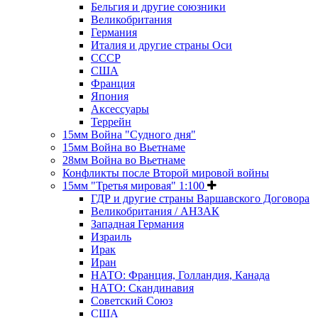
Бельгия и другие союзники
Великобритания
Германия
Италия и другие страны Оси
СССР
США
Франция
Япония
Аксессуары
Террейн
15мм Война "Судного дня"
15мм Война во Вьетнаме
28мм Война во Вьетнаме
Конфликты после Второй мировой войны
15мм "Третья мировая" 1:100
ГДР и другие страны Варшавского Договора
Великобритания / АНЗАК
Западная Германия
Израиль
Ирак
Иран
НАТО: Франция, Голландия, Канада
НАТО: Скандинавия
Советский Союз
США