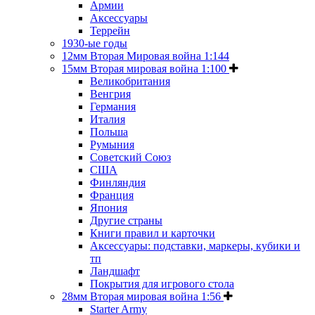
Армии
Аксессуары
Террейн
1930-ые годы
12мм Вторая Мировая война 1:144
15мм Вторая мировая война 1:100
Великобритания
Венгрия
Германия
Италия
Польша
Румыния
Советский Союз
США
Финляндия
Франция
Япония
Другие страны
Книги правил и карточки
Аксессуары: подставки, маркеры, кубики и
тп
Ландшафт
Покрытия для игрового стола
28мм Вторая мировая война 1:56
Starter Army