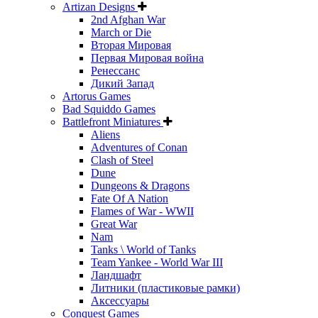
Artizan Designs
2nd Afghan War
March or Die
Вторая Мировая
Первая Мировая война
Ренессанс
Дикий Запад
Artorus Games
Bad Squiddo Games
Battlefront Miniatures
Aliens
Adventures of Conan
Clash of Steel
Dune
Dungeons & Dragons
Fate Of A Nation
Flames of War - WWII
Great War
Nam
Tanks \ World of Tanks
Team Yankee - World War III
Ландшафт
Литники (пластиковые рамки)
Аксессуары
Conquest Games