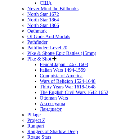
США
Never Mind the Billhooks
North Star 1672
North Star 1864
North Star 1866
Oathmark
Of Gods And Mortals
Pathfinder
Pathfinder: Level 20
Pike & Shotte Epic Battles (15mm)
Pike & Shot
Feudal Japan 1467-1603
Italian Wars 1494-1559
Conquista of America
Wars of Religion 1524-1648
Thirty Years War 1618-1648
The English Civil Wars 1642-1652
Ottoman Wars
Аксессуары
Ландшафт
Pillage
Project Z
Rampart
Rangers of Shadow Deep
Rogue Stars