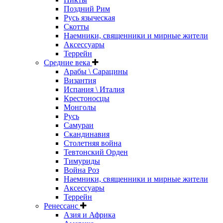
Поздний Рим
Русь языческая
Скотты
Наемники, священники и мирные жители
Аксессуары
Террейн
Средние века
Арабы \ Сарацины
Византия
Испания \ Италия
Крестоносцы
Монголы
Русь
Самураи
Скандинавия
Столетняя война
Тевтонский Орден
Тимуриды
Война Роз
Наемники, священники и мирные жители
Аксессуары
Террейн
Ренессанс
Азия и Африка