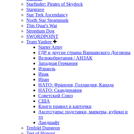
Starfinder: Pirates of Skydock
Stargrave
Star Trek Ascendancy
North Star Steampunk
This Quar's War
Strontium Dog
SWORDPOINT
Team Yankee
Starter Army
ГДР и другие страны Варшавского Договора
Великобритания / АНЗАК
Западная Германия
Израиль
Ирак
Иран
НАТО: Франция, Голландия, Канада
НАТО: Скандинавия
Советский Союз
США
Книги правил и карточки
Аксессуары: подставки, маркеры, кубики и
тп
Ландшафт
Tenfold Dungeon
Test of Honour