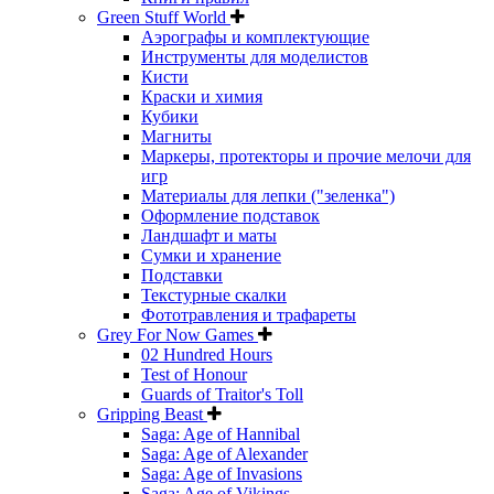
Green Stuff World
Аэрографы и комплектующие
Инструменты для моделистов
Кисти
Краски и химия
Кубики
Магниты
Маркеры, протекторы и прочие мелочи для
игр
Материалы для лепки ("зеленка")
Оформление подставок
Ландшафт и маты
Сумки и хранение
Подставки
Текстурные скалки
Фототравления и трафареты
Grey For Now Games
02 Hundred Hours
Test of Honour
Guards of Traitor's Toll
Gripping Beast
Saga: Age of Hannibal
Saga: Age of Alexander
Saga: Age of Invasions
Saga: Age of Vikings