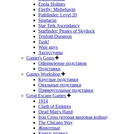
Enola Holmes
Firefly: Misbehavin
Pathfinder: Level 20
Spartacus
Star Trek Ascendancy
Starfinder: Pirates of Skydock
Tenfold Dungeon
Tusk!
Wise guys
Аксессуары
Gamer's Grass
Оформление подставок
Подставки
Games Workshop
Круглые подставки
Овальные подставки
Прямоугольные подставки
Great Escape Games
1914
Clash of Empires
Dead Man's Hand
Iron Cross (вторая мировая война)
The Chicago Way
Животные
Книги правил