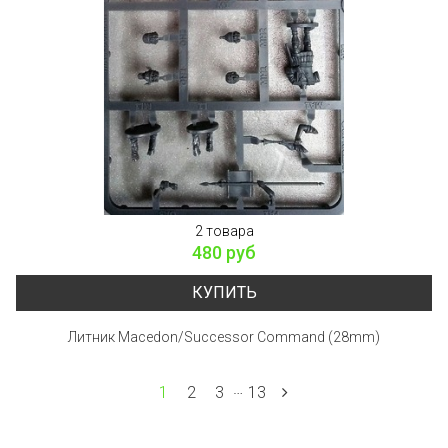
2 товара
480 руб
КУПИТЬ
Литник Macedon/Successor Command (28mm)
…
1
2
3
13