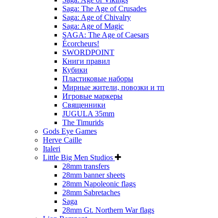
Saga: The Age of Crusades
Saga: Age of Chivalry
Saga: Age of Magic
SAGA: The Age of Caesars
Écorcheurs!
SWORDPOINT
Книги правил
Кубики
Пластиковые наборы
Мирные жители, повозки и тп
Игровые маркеры
Священники
JUGULA 35mm
The Timurids
Gods Eye Games
Herve Caille
Italeri
Little Big Men Studios
28mm transfers
28mm banner sheets
28mm Napoleonic flags
28mm Sabretaches
Saga
28mm Gt. Northern War flags