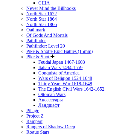
США
Never Mind the Billhooks
North Star 1672
North Star 1864
North Star 1866
Oathmark
Of Gods And Mortals
Pathfinder
Pathfinder: Level 20
Pike & Shotte Epic Battles (15mm)
Pike & Shot
Feudal Japan 1467-1603
Italian Wars 1494-1559
Conquista of America
Wars of Religion 1524-1648
Thirty Years War 1618-1648
The English Civil Wars 1642-1652
Ottoman Wars
Аксессуары
Ландшафт
Pillage
Project Z
Rampart
Rangers of Shadow Deep
Rogue Stars