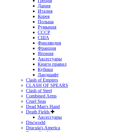
Греция
Дания
Италия
Корея
Польша
Румыния
СССР
США
Финляндия
Франция
Япония
Аксессуары
Книги правил
Кубики
Ландшафт
Clash of Empires
CLASH OF SPEARS
Clash of Steel
Combined Arms
Cruel Seas
Dead Man's Hand
Death Fields
Аксессуары
Discworld
Dracula's America