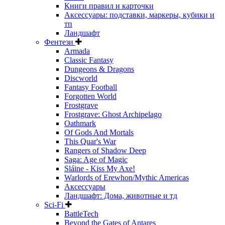
Книги правил и карточки
Аксессуары: подставки, маркеры, кубики и
тп
Ландшафт
Фентези
Armada
Classic Fantasy
Dungeons & Dragons
Discworld
Fantasy Football
Forgotten World
Frostgrave
Frostgrave: Ghost Archipelago
Oathmark
Of Gods And Mortals
This Quar's War
Rangers of Shadow Deep
Saga: Age of Magic
Sláine - Kiss My Axe!
Warlords of Erewhon/Mythic Americas
Аксессуары
Ландшафт: Дома, животные и тд
Sci-Fi
BattleTech
Beyond the Gates of Antares