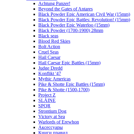
Achtung Panzer!
Beyond the Gates of Antares
Black Powder Epic American Civil War (15mm)
Black Powder Epic Battles: Revolution! (15mm)
Black Powder Epic Waterloo (15mm)
Black Powder (1700-1900) 28mm
Black seas
Blood Red Skies
Bolt Action
Cruel Seas
Hail Caesar
Hail Caesar Epic Battles (15mm)
Judge Dredd
Konflikt '47
Mythic Americas
Pike & Shotte Epic Battles (15mm)
Pike & Shotte (1500-1700)
Project Z
SLÁINE
SPQR
Strontium Dog
Victory at Sea
Warlords of Erewhon
Аксессуары
Книги правил