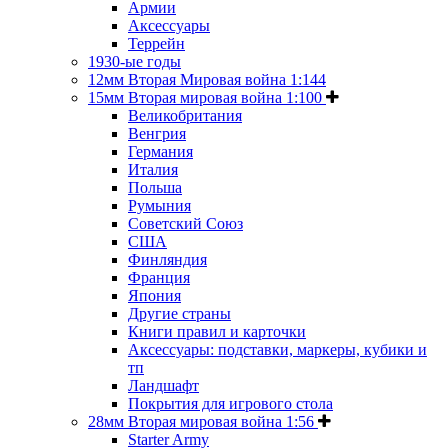
Армии
Аксессуары
Террейн
1930-ые годы
12мм Вторая Мировая война 1:144
15мм Вторая мировая война 1:100
Великобритания
Венгрия
Германия
Италия
Польша
Румыния
Советский Союз
США
Финляндия
Франция
Япония
Другие страны
Книги правил и карточки
Аксессуары: подставки, маркеры, кубики и
тп
Ландшафт
Покрытия для игрового стола
28мм Вторая мировая война 1:56
Starter Army