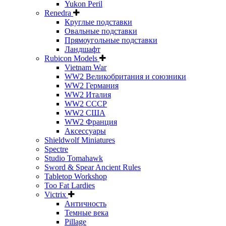
Yukon Peril
Renedra
Круглые подставки
Овальные подставки
Прямоугольные подставки
Ландшафт
Rubicon Models
Vietnam War
WW2 Великобритания и союзники
WW2 Германия
WW2 Италия
WW2 СССР
WW2 США
WW2 Франция
Аксессуары
Shieldwolf Miniatures
Spectre
Studio Tomahawk
Sword & Spear Ancient Rules
Tabletop Workshop
Too Fat Lardies
Victrix
Античность
Темные века
Pillage