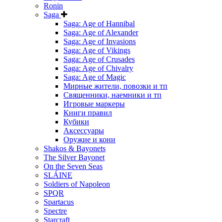
Ronin
Saga
Saga: Age of Hannibal
Saga: Age of Alexander
Saga: Age of Invasions
Saga: Age of Vikings
Saga: Age of Crusades
Saga: Age of Chivalry
Saga: Age of Magic
Мирные жители, повозки и тп
Священники, наемники и тп
Игровые маркеры
Книги правил
Кубики
Аксессуары
Оружие и кони
Shakos & Bayonets
The Silver Bayonet
On the Seven Seas
SLÁINE
Soldiers of Napoleon
SPQR
Spartacus
Spectre
Starcraft