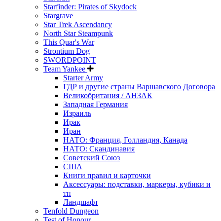
Starfinder: Pirates of Skydock
Stargrave
Star Trek Ascendancy
North Star Steampunk
This Quar's War
Strontium Dog
SWORDPOINT
Team Yankee
Starter Army
ГДР и другие страны Варшавского Договора
Великобритания / АНЗАК
Западная Германия
Израиль
Ирак
Иран
НАТО: Франция, Голландия, Канада
НАТО: Скандинавия
Советский Союз
США
Книги правил и карточки
Аксессуары: подставки, маркеры, кубики и
тп
Ландшафт
Tenfold Dungeon
Test of Honour