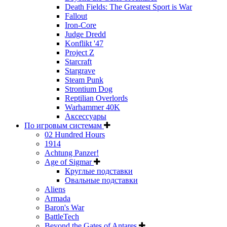
Death Fields: The Greatest Sport is War
Fallout
Iron-Core
Judge Dredd
Konflikt '47
Project Z
Starcraft
Stargrave
Steam Punk
Strontium Dog
Reptilian Overlords
Warhammer 40K
Аксессуары
По игровым системам
02 Hundred Hours
1914
Achtung Panzer!
Age of Sigmar
Круглые подставки
Овальные подставки
Aliens
Armada
Baron's War
BattleTech
Beyond the Gates of Antares