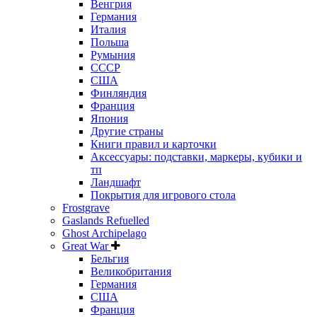
Венгрия
Германия
Италия
Польша
Румыния
СССР
США
Финляндия
Франция
Япония
Другие страны
Книги правил и карточки
Аксессуары: подставки, маркеры, кубики и
тп
Ландшафт
Покрытия для игрового стола
Frostgrave
Gaslands Refuelled
Ghost Archipelago
Great War
Бельгия
Великобритания
Германия
США
Франция