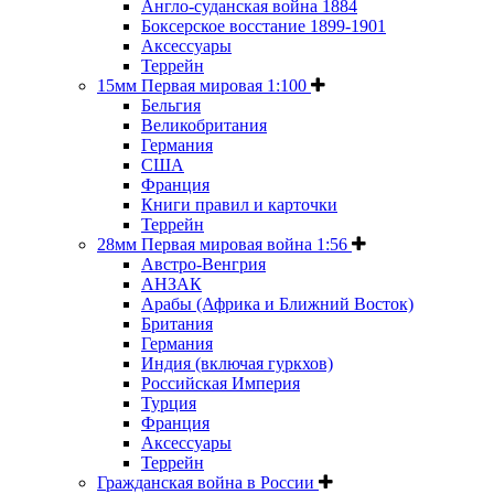
Англо-суданская война 1884
Боксерское восстание 1899-1901
Аксессуары
Террейн
15мм Первая мировая 1:100
Бельгия
Великобритания
Германия
США
Франция
Книги правил и карточки
Террейн
28мм Первая мировая война 1:56
Австро-Венгрия
АНЗАК
Арабы (Африка и Ближний Восток)
Британия
Германия
Индия (включая гуркхов)
Российская Империя
Турция
Франция
Аксессуары
Террейн
Гражданская война в России