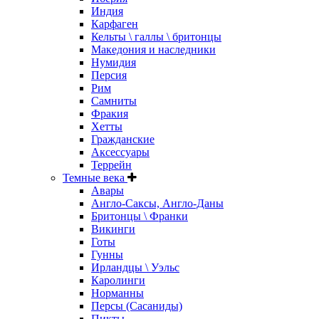
Индия
Карфаген
Кельты \ галлы \ бритонцы
Македония и наследники
Нумидия
Персия
Рим
Самниты
Фракия
Хетты
Гражданские
Аксессуары
Террейн
Темные века
Авары
Англо-Саксы, Англо-Даны
Бритонцы \ Франки
Викинги
Готы
Гунны
Ирландцы \ Уэльс
Каролинги
Норманны
Персы (Сасаниды)
Пикты