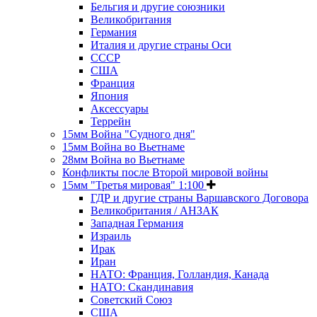
Бельгия и другие союзники
Великобритания
Германия
Италия и другие страны Оси
СССР
США
Франция
Япония
Аксессуары
Террейн
15мм Война "Судного дня"
15мм Война во Вьетнаме
28мм Война во Вьетнаме
Конфликты после Второй мировой войны
15мм "Третья мировая" 1:100
ГДР и другие страны Варшавского Договора
Великобритания / АНЗАК
Западная Германия
Израиль
Ирак
Иран
НАТО: Франция, Голландия, Канада
НАТО: Скандинавия
Советский Союз
США