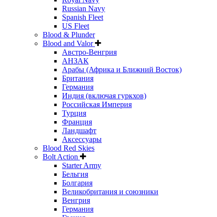
Russian Navy
Spanish Fleet
US Fleet
Blood & Plunder
Blood and Valor
Австро-Венгрия
АНЗАК
Арабы (Африка и Ближний Восток)
Британия
Германия
Индия (включая гуркхов)
Российская Империя
Турция
Франция
Ландшафт
Аксессуары
Blood Red Skies
Bolt Action
Starter Army
Бельгия
Болгария
Великобритания и союзники
Венгрия
Германия