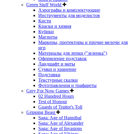
Green Stuff World
Аэрографы и комплектующие
Инструменты для моделистов
Кисти
Краски и химия
Кубики
Магниты
Маркеры, протекторы и прочие мелочи для
игр
Материалы для лепки ("зеленка")
Оформление подставок
Ландшафт и маты
Сумки и хранение
Подставки
Текстурные скалки
Фототравления и трафареты
Grey For Now Games
02 Hundred Hours
Test of Honour
Guards of Traitor's Toll
Gripping Beast
Saga: Age of Hannibal
Saga: Age of Alexander
Saga: Age of Invasions
Saga: Age of Vikings