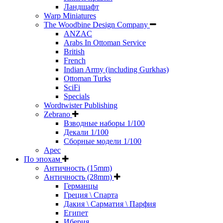
Ландшафт
Warp Miniatures
The Woodbine Design Company
ANZAC
Arabs In Ottoman Service
British
French
Indian Army (including Gurkhas)
Ottoman Turks
SciFi
Specials
Wordtwister Publishing
Zebrano
Взводные наборы 1/100
Декали 1/100
Сборные модели 1/100
Арес
По эпохам
Античность (15mm)
Античность (28mm)
Германцы
Греция \ Спарта
Дакия \ Сарматия \ Парфия
Египет
Иберия