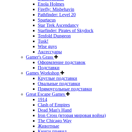
Enola Holmes
Firefly: Misbehavin
Pathfinder: Level 20
Spartacus
Star Trek Ascendancy
Starfinder: Pirates of Skydock
Tenfold Dungeon
Tusk!
Wise guys
Аксессуары
Gamer's Grass
Оформление подставок
Подставки
Games Workshop
Круглые подставки
Овальные подставки
Прямоугольные подставки
Great Escape Games
1914
Clash of Empires
Dead Man's Hand
Iron Cross (вторая мировая война)
The Chicago Way
Животные
Книги правил