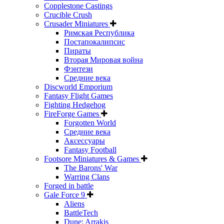
Copplestone Castings
Crucible Crush
Crusader Miniatures
Римская Республика
Постапокалипсис
Пираты
Вторая Мировая война
Фэнтези
Средние века
Discworld Emporium
Fantasy Flight Games
Fighting Hedgehog
FireForge Games
Forgotten World
Средние века
Аксессуары
Fantasy Football
Footsore Miniatures & Games
The Barons' War
Warring Clans
Forged in battle
Gale Force 9
Aliens
BattleTech
Dune: Arrakis