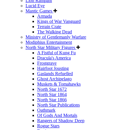
Lion Rampant
Lucid Eye
Mantic Games
Armada
Kings of War Vanguard
Terrain Crate
The Walking Dead
Ministry of Gentlemanly Warfare
Modiphius Entertainment
North Star Military Figures
A Fistful of Kung Fu
Dracula's America
Frostgrave
Hairfoot Jousting
Gaslands Refuelled
Ghost Archipelago
Muskets & Tomahawks
North Star 1672
North Star 1864
North Star 1866
North Star Publications
Oathmark
Of Gods And Mortals
Rangers of Shadow Deep
Rogue Stars