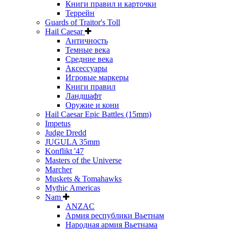
Книги правил и карточки
Террейн
Guards of Traitor's Toll
Hail Caesar
Античность
Темные века
Средние века
Аксессуары
Игровые маркеры
Книги правил
Ландшафт
Оружие и кони
Hail Caesar Epic Battles (15mm)
Impetus
Judge Dredd
JUGULA 35mm
Konflikt '47
Masters of the Universe
Marcher
Muskets & Tomahawks
Mythic Americas
Nam
ANZAC
Армия республики Вьетнам
Народная армия Вьетнама