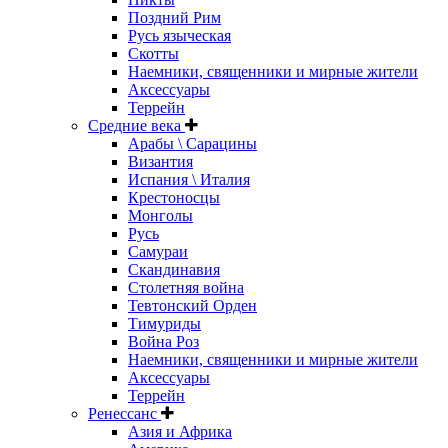
Поздний Рим
Русь языческая
Скотты
Наемники, священники и мирные жители
Аксессуары
Террейн
Средние века
Арабы \ Сарацины
Византия
Испания \ Италия
Крестоносцы
Монголы
Русь
Самураи
Скандинавия
Столетняя война
Тевтонский Орден
Тимуриды
Война Роз
Наемники, священники и мирные жители
Аксессуары
Террейн
Ренессанс
Азия и Африка