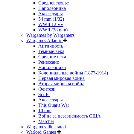
Средневековье
Наполеоника
Аксессуары
54 mm (1/32)
WWII 12 мм
WWII (28 mm)
Wargames by Wargamers
Wargames Atlantic
Античность
Темные века
Средние века
Ренессанс
Наполеоника
Колониальные войны (1877-1914)
Первая мировая война
Вторая мировая война
Фентези
Sci-Fi
Аксессуары
This Quar's War
10 mm
Война за независимость США
Marcher
Wargames Illustrated
Warlord Games