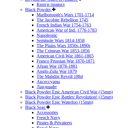
Книги правил
Black Powder
Marlborough's Wars 1701-1714
The Jacobite Rebellion 1745
French Indian War 1754-1763
American War of Ind. 1776-1783
Napoleonic
Seminole Wars 1814-1858
The Plains Wars 1850s-1890s
The Crimean War 1853-1856
American Civil War 1861-1865
Franco Prussian War 1870-1871
Afgan War 1878-1881
Anglo-Zulu War 1879
The Mahdist Revolt 1884
Аксессуары
Ландшафт
Black Powder Epic American Civil War (15mm)
Black Powder Epic Battles: Revolution! (15mm)
Black Powder Epic Waterloo (15mm)
Black Seas
Accessories
French Navy
Pirates & Privateers
Royal Navy