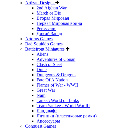
Artizan Designs
2nd Afghan War
March or Die
Вторая Мировая
Первая Мировая война
Ренессанс
Дикий Запад
Artorus Games
Bad Squiddo Games
Battlefront Miniatures
Aliens
Adventures of Conan
Clash of Steel
Dune
Dungeons & Dragons
Fate Of A Nation
Flames of War - WWII
Great War
Nam
Tanks \ World of Tanks
Team Yankee - World War III
Ландшафт
Литники (пластиковые рамки)
Аксессуары
Conquest Games