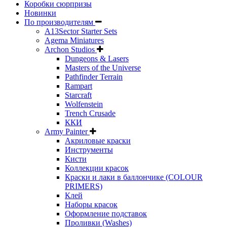
Коробки сюрпризы
Новинки
По производителям
A13Sector Starter Sets
Agema Miniatures
Archon Studios
Dungeons & Lasers
Masters of the Universe
Pathfinder Terrain
Rampart
Starcraft
Wolfenstein
Trench Crusade
ККИ
Army Painter
Акриловые краски
Инструменты
Кисти
Коллекции красок
Краски и лаки в баллончике (COLOUR
PRIMERS)
Клей
Наборы красок
Оформление подставок
Проливки (Washes)