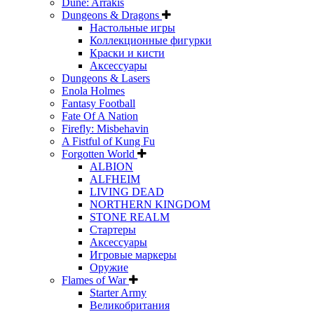
Dune: Arrakis
Dungeons & Dragons
Настольные игры
Коллекционные фигурки
Краски и кисти
Аксессуары
Dungeons & Lasers
Enola Holmes
Fantasy Football
Fate Of A Nation
Firefly: Misbehavin
A Fistful of Kung Fu
Forgotten World
ALBION
ALFHEIM
LIVING DEAD
NORTHERN KINGDOM
STONE REALM
Стартеры
Аксессуары
Игровые маркеры
Оружие
Flames of War
Starter Army
Великобритания