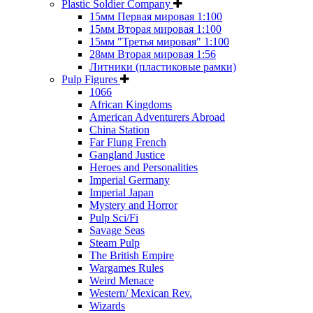
Plastic Soldier Company
15мм Первая мировая 1:100
15мм Вторая мировая 1:100
15мм "Третья мировая" 1:100
28мм Вторая мировая 1:56
Литники (пластиковые рамки)
Pulp Figures
1066
African Kingdoms
American Adventurers Abroad
China Station
Far Flung French
Gangland Justice
Heroes and Personalities
Imperial Germany
Imperial Japan
Mystery and Horror
Pulp Sci/Fi
Savage Seas
Steam Pulp
The British Empire
Wargames Rules
Weird Menace
Western/ Mexican Rev.
Wizards