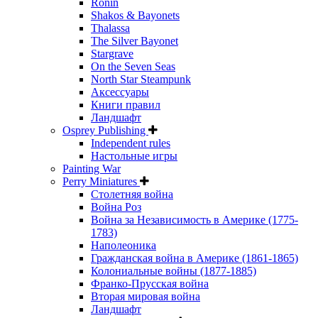
Ronin
Shakos & Bayonets
Thalassa
The Silver Bayonet
Stargrave
On the Seven Seas
North Star Steampunk
Аксессуары
Книги правил
Ландшафт
Osprey Publishing
Independent rules
Настольные игры
Painting War
Perry Miniatures
Столетняя война
Война Роз
Война за Независимость в Америке (1775-
1783)
Наполеоника
Гражданская война в Америке (1861-1865)
Колониальные войны (1877-1885)
Франко-Прусская война
Вторая мировая война
Ландшафт