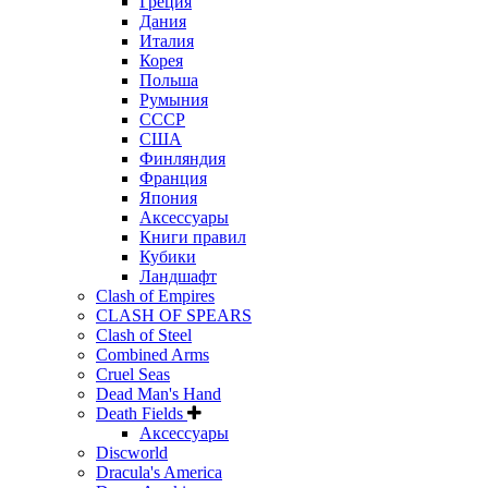
Греция
Дания
Италия
Корея
Польша
Румыния
СССР
США
Финляндия
Франция
Япония
Аксессуары
Книги правил
Кубики
Ландшафт
Clash of Empires
CLASH OF SPEARS
Clash of Steel
Combined Arms
Cruel Seas
Dead Man's Hand
Death Fields
Аксессуары
Discworld
Dracula's America