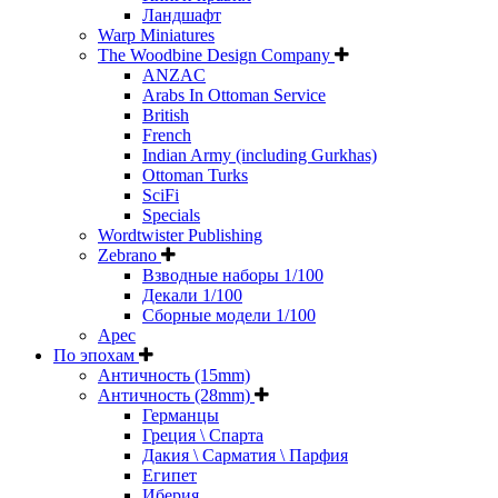
Ландшафт
Warp Miniatures
The Woodbine Design Company
ANZAC
Arabs In Ottoman Service
British
French
Indian Army (including Gurkhas)
Ottoman Turks
SciFi
Specials
Wordtwister Publishing
Zebrano
Взводные наборы 1/100
Декали 1/100
Сборные модели 1/100
Арес
По эпохам
Античность (15mm)
Античность (28mm)
Германцы
Греция \ Спарта
Дакия \ Сарматия \ Парфия
Египет
Иберия