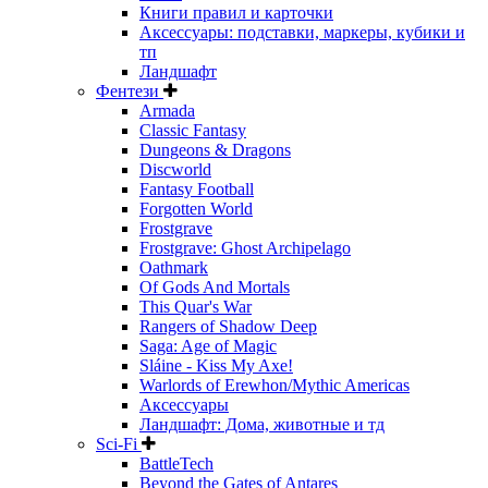
Книги правил и карточки
Аксессуары: подставки, маркеры, кубики и
тп
Ландшафт
Фентези
Armada
Classic Fantasy
Dungeons & Dragons
Discworld
Fantasy Football
Forgotten World
Frostgrave
Frostgrave: Ghost Archipelago
Oathmark
Of Gods And Mortals
This Quar's War
Rangers of Shadow Deep
Saga: Age of Magic
Sláine - Kiss My Axe!
Warlords of Erewhon/Mythic Americas
Аксессуары
Ландшафт: Дома, животные и тд
Sci-Fi
BattleTech
Beyond the Gates of Antares