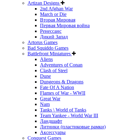
Artizan Designs
2nd Afghan War
March or Die
Вторая Мировая
Первая Мировая война
Ренессанс
Дикий Запад
Artorus Games
Bad Squiddo Games
Battlefront Miniatures
Aliens
Adventures of Conan
Clash of Steel
Dune
Dungeons & Dragons
Fate Of A Nation
Flames of War - WWII
Great War
Nam
Tanks \ World of Tanks
Team Yankee - World War III
Ландшафт
Литники (пластиковые рамки)
Аксессуары
Conquest Games