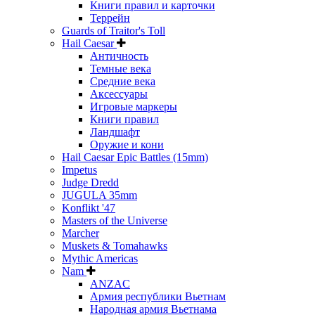
Книги правил и карточки
Террейн
Guards of Traitor's Toll
Hail Caesar
Античность
Темные века
Средние века
Аксессуары
Игровые маркеры
Книги правил
Ландшафт
Оружие и кони
Hail Caesar Epic Battles (15mm)
Impetus
Judge Dredd
JUGULA 35mm
Konflikt '47
Masters of the Universe
Marcher
Muskets & Tomahawks
Mythic Americas
Nam
ANZAC
Армия республики Вьетнам
Народная армия Вьетнама