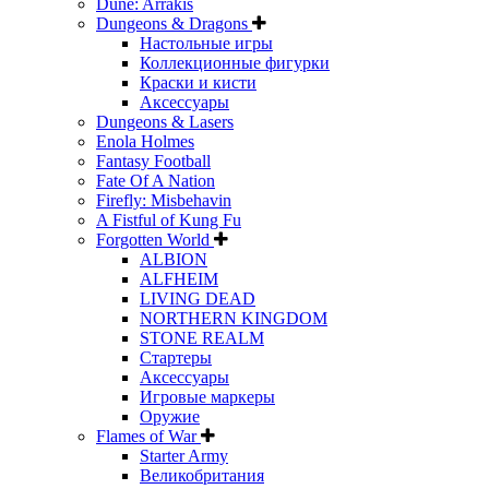
Dune: Arrakis
Dungeons & Dragons
Настольные игры
Коллекционные фигурки
Краски и кисти
Аксессуары
Dungeons & Lasers
Enola Holmes
Fantasy Football
Fate Of A Nation
Firefly: Misbehavin
A Fistful of Kung Fu
Forgotten World
ALBION
ALFHEIM
LIVING DEAD
NORTHERN KINGDOM
STONE REALM
Стартеры
Аксессуары
Игровые маркеры
Оружие
Flames of War
Starter Army
Великобритания