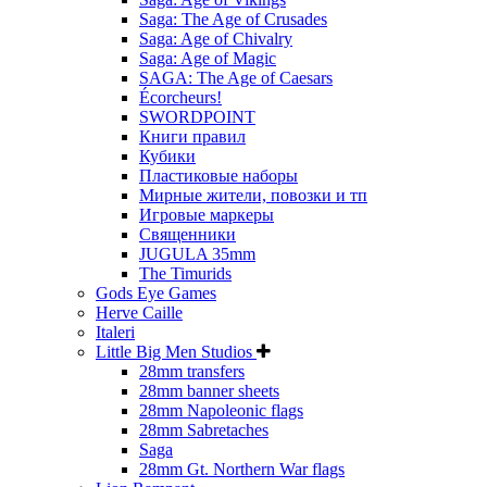
Saga: The Age of Crusades
Saga: Age of Chivalry
Saga: Age of Magic
SAGA: The Age of Caesars
Écorcheurs!
SWORDPOINT
Книги правил
Кубики
Пластиковые наборы
Мирные жители, повозки и тп
Игровые маркеры
Священники
JUGULA 35mm
The Timurids
Gods Eye Games
Herve Caille
Italeri
Little Big Men Studios
28mm transfers
28mm banner sheets
28mm Napoleonic flags
28mm Sabretaches
Saga
28mm Gt. Northern War flags