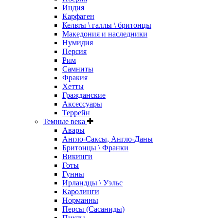
Индия
Карфаген
Кельты \ галлы \ бритонцы
Македония и наследники
Нумидия
Персия
Рим
Самниты
Фракия
Хетты
Гражданские
Аксессуары
Террейн
Темные века
Авары
Англо-Саксы, Англо-Даны
Бритонцы \ Франки
Викинги
Готы
Гунны
Ирландцы \ Уэльс
Каролинги
Норманны
Персы (Сасаниды)
Пикты