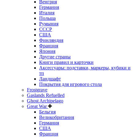
Венгрия
Германия
Италия
Польша
Румыния
СССР
США
Финляндия
Франция
Япония
Другие страны
Книги правил и карточки
Аксессуары: подставки, маркеры, кубики и
тп
Ландшафт
Покрытия для игрового стола
Frostgrave
Gaslands Refuelled
Ghost Archipelago
Great War
Бельгия
Великобритания
Германия
США
Франция