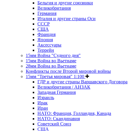
Бельгия и другие союзники
Великобритания
Германия
Италия и другие страны Оси
СССР
США
Франция
Япония
Аксессуары
Террейн
15мм Война "Судного дня"
15мм Война во Вьетнаме
28мм Война во Вьетнаме
Конфликты после Второй мировой войны
15мм "Третья мировая" 1:100
ГДР и другие страны Варшавского Договора
Великобритания / АНЗАК
Западная Германия
Израиль
Ирак
Иран
НАТО: Франция, Голландия, Канада
НАТО: Скандинавия
Советский Союз
США