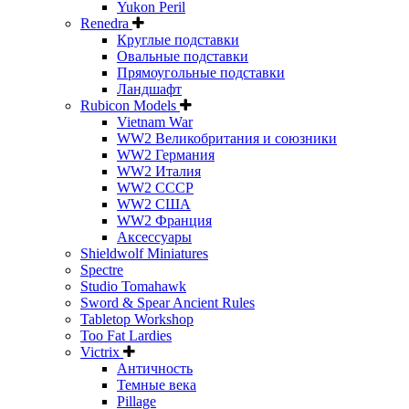
Yukon Peril
Renedra
Круглые подставки
Овальные подставки
Прямоугольные подставки
Ландшафт
Rubicon Models
Vietnam War
WW2 Великобритания и союзники
WW2 Германия
WW2 Италия
WW2 СССР
WW2 США
WW2 Франция
Аксессуары
Shieldwolf Miniatures
Spectre
Studio Tomahawk
Sword & Spear Ancient Rules
Tabletop Workshop
Too Fat Lardies
Victrix
Античность
Темные века
Pillage