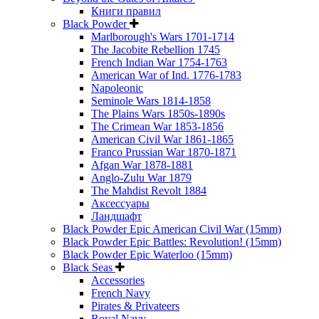
Книги правил
Black Powder
Marlborough's Wars 1701-1714
The Jacobite Rebellion 1745
French Indian War 1754-1763
American War of Ind. 1776-1783
Napoleonic
Seminole Wars 1814-1858
The Plains Wars 1850s-1890s
The Crimean War 1853-1856
American Civil War 1861-1865
Franco Prussian War 1870-1871
Afgan War 1878-1881
Anglo-Zulu War 1879
The Mahdist Revolt 1884
Аксессуары
Ландшафт
Black Powder Epic American Civil War (15mm)
Black Powder Epic Battles: Revolution! (15mm)
Black Powder Epic Waterloo (15mm)
Black Seas
Accessories
French Navy
Pirates & Privateers
Royal Navy