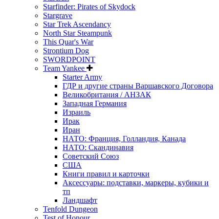
Starfinder: Pirates of Skydock
Stargrave
Star Trek Ascendancy
North Star Steampunk
This Quar's War
Strontium Dog
SWORDPOINT
Team Yankee
Starter Army
ГДР и другие страны Варшавского Договора
Великобритания / АНЗАК
Западная Германия
Израиль
Ирак
Иран
НАТО: Франция, Голландия, Канада
НАТО: Скандинавия
Советский Союз
США
Книги правил и карточки
Аксессуары: подставки, маркеры, кубики и
тп
Ландшафт
Tenfold Dungeon
Test of Honour