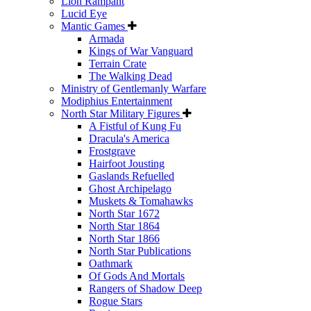
Lion Rampant
Lucid Eye
Mantic Games
Armada
Kings of War Vanguard
Terrain Crate
The Walking Dead
Ministry of Gentlemanly Warfare
Modiphius Entertainment
North Star Military Figures
A Fistful of Kung Fu
Dracula's America
Frostgrave
Hairfoot Jousting
Gaslands Refuelled
Ghost Archipelago
Muskets & Tomahawks
North Star 1672
North Star 1864
North Star 1866
North Star Publications
Oathmark
Of Gods And Mortals
Rangers of Shadow Deep
Rogue Stars