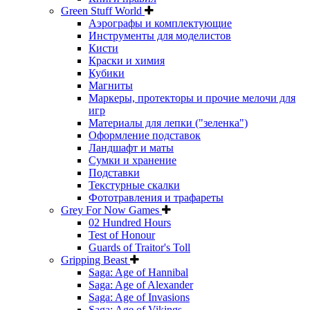
Green Stuff World
Аэрографы и комплектующие
Инструменты для моделистов
Кисти
Краски и химия
Кубики
Магниты
Маркеры, протекторы и прочие мелочи для
игр
Материалы для лепки ("зеленка")
Оформление подставок
Ландшафт и маты
Сумки и хранение
Подставки
Текстурные скалки
Фототравления и трафареты
Grey For Now Games
02 Hundred Hours
Test of Honour
Guards of Traitor's Toll
Gripping Beast
Saga: Age of Hannibal
Saga: Age of Alexander
Saga: Age of Invasions
Saga: Age of Vikings