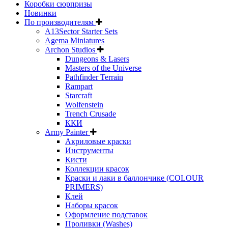
Коробки сюрпризы
Новинки
По производителям
A13Sector Starter Sets
Agema Miniatures
Archon Studios
Dungeons & Lasers
Masters of the Universe
Pathfinder Terrain
Rampart
Starcraft
Wolfenstein
Trench Crusade
ККИ
Army Painter
Акриловые краски
Инструменты
Кисти
Коллекции красок
Краски и лаки в баллончике (COLOUR
PRIMERS)
Клей
Наборы красок
Оформление подставок
Проливки (Washes)