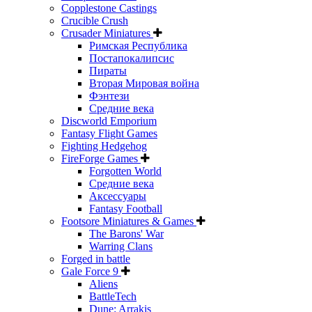
Copplestone Castings
Crucible Crush
Crusader Miniatures
Римская Республика
Постапокалипсис
Пираты
Вторая Мировая война
Фэнтези
Средние века
Discworld Emporium
Fantasy Flight Games
Fighting Hedgehog
FireForge Games
Forgotten World
Средние века
Аксессуары
Fantasy Football
Footsore Miniatures & Games
The Barons' War
Warring Clans
Forged in battle
Gale Force 9
Aliens
BattleTech
Dune: Arrakis