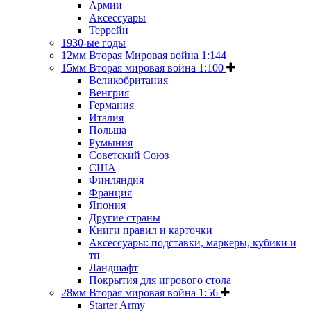
Армии
Аксессуары
Террейн
1930-ые годы
12мм Вторая Мировая война 1:144
15мм Вторая мировая война 1:100
Великобритания
Венгрия
Германия
Италия
Польша
Румыния
Советский Союз
США
Финляндия
Франция
Япония
Другие страны
Книги правил и карточки
Аксессуары: подставки, маркеры, кубики и
тп
Ландшафт
Покрытия для игрового стола
28мм Вторая мировая война 1:56
Starter Army