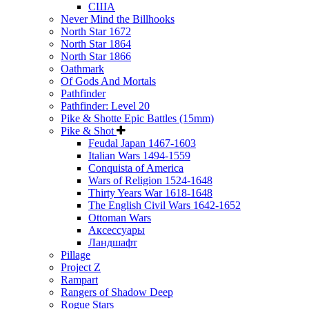
США
Never Mind the Billhooks
North Star 1672
North Star 1864
North Star 1866
Oathmark
Of Gods And Mortals
Pathfinder
Pathfinder: Level 20
Pike & Shotte Epic Battles (15mm)
Pike & Shot
Feudal Japan 1467-1603
Italian Wars 1494-1559
Conquista of America
Wars of Religion 1524-1648
Thirty Years War 1618-1648
The English Civil Wars 1642-1652
Ottoman Wars
Аксессуары
Ландшафт
Pillage
Project Z
Rampart
Rangers of Shadow Deep
Rogue Stars