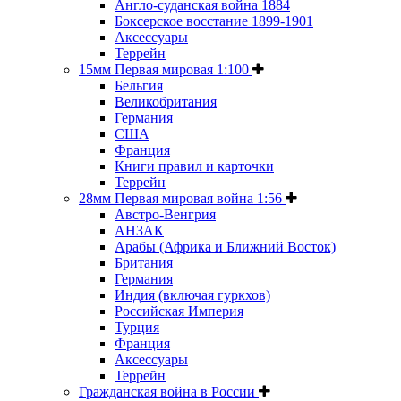
Англо-суданская война 1884
Боксерское восстание 1899-1901
Аксессуары
Террейн
15мм Первая мировая 1:100
Бельгия
Великобритания
Германия
США
Франция
Книги правил и карточки
Террейн
28мм Первая мировая война 1:56
Австро-Венгрия
АНЗАК
Арабы (Африка и Ближний Восток)
Британия
Германия
Индия (включая гуркхов)
Российская Империя
Турция
Франция
Аксессуары
Террейн
Гражданская война в России