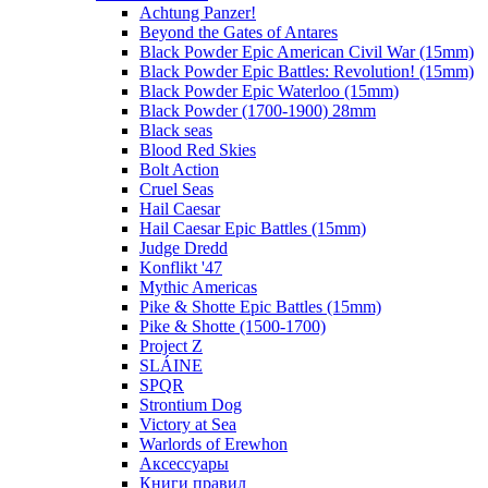
Achtung Panzer!
Beyond the Gates of Antares
Black Powder Epic American Civil War (15mm)
Black Powder Epic Battles: Revolution! (15mm)
Black Powder Epic Waterloo (15mm)
Black Powder (1700-1900) 28mm
Black seas
Blood Red Skies
Bolt Action
Cruel Seas
Hail Caesar
Hail Caesar Epic Battles (15mm)
Judge Dredd
Konflikt '47
Mythic Americas
Pike & Shotte Epic Battles (15mm)
Pike & Shotte (1500-1700)
Project Z
SLÁINE
SPQR
Strontium Dog
Victory at Sea
Warlords of Erewhon
Аксессуары
Книги правил