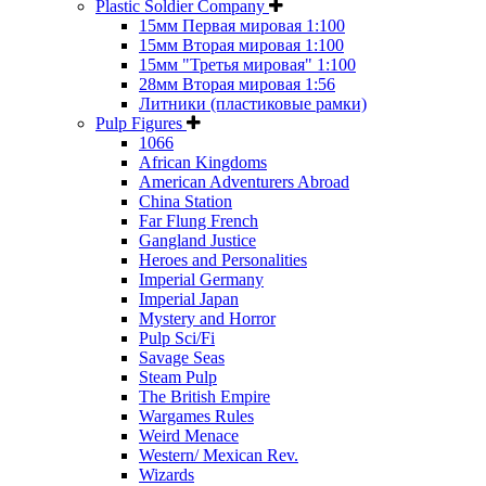
Plastic Soldier Company
15мм Первая мировая 1:100
15мм Вторая мировая 1:100
15мм "Третья мировая" 1:100
28мм Вторая мировая 1:56
Литники (пластиковые рамки)
Pulp Figures
1066
African Kingdoms
American Adventurers Abroad
China Station
Far Flung French
Gangland Justice
Heroes and Personalities
Imperial Germany
Imperial Japan
Mystery and Horror
Pulp Sci/Fi
Savage Seas
Steam Pulp
The British Empire
Wargames Rules
Weird Menace
Western/ Mexican Rev.
Wizards