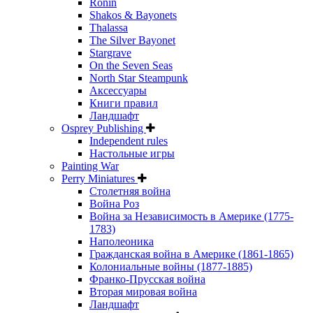
Ronin
Shakos & Bayonets
Thalassa
The Silver Bayonet
Stargrave
On the Seven Seas
North Star Steampunk
Аксессуары
Книги правил
Ландшафт
Osprey Publishing
Independent rules
Настольные игры
Painting War
Perry Miniatures
Столетняя война
Война Роз
Война за Независимость в Америке (1775-
1783)
Наполеоника
Гражданская война в Америке (1861-1865)
Колониальные войны (1877-1885)
Франко-Прусская война
Вторая мировая война
Ландшафт