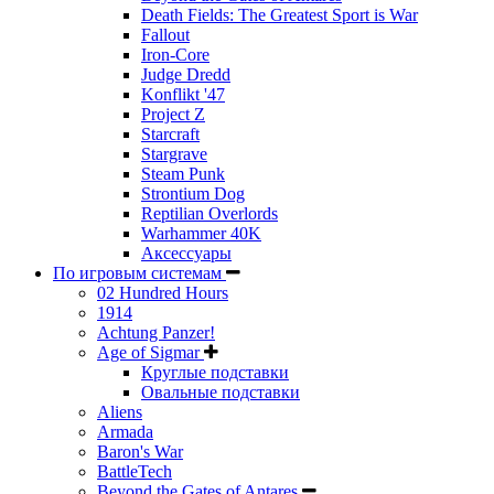
Death Fields: The Greatest Sport is War
Fallout
Iron-Core
Judge Dredd
Konflikt '47
Project Z
Starcraft
Stargrave
Steam Punk
Strontium Dog
Reptilian Overlords
Warhammer 40K
Аксессуары
По игровым системам
02 Hundred Hours
1914
Achtung Panzer!
Age of Sigmar
Круглые подставки
Овальные подставки
Aliens
Armada
Baron's War
BattleTech
Beyond the Gates of Antares