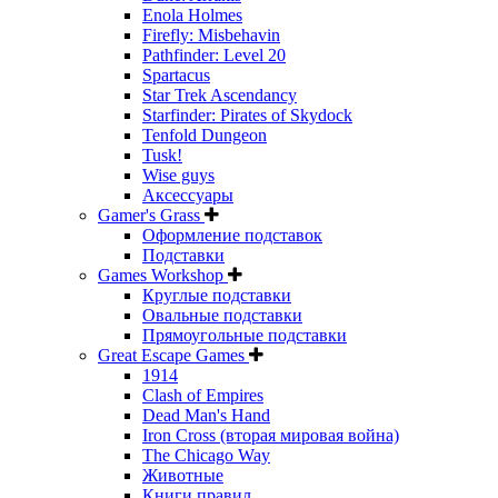
Enola Holmes
Firefly: Misbehavin
Pathfinder: Level 20
Spartacus
Star Trek Ascendancy
Starfinder: Pirates of Skydock
Tenfold Dungeon
Tusk!
Wise guys
Аксессуары
Gamer's Grass
Оформление подставок
Подставки
Games Workshop
Круглые подставки
Овальные подставки
Прямоугольные подставки
Great Escape Games
1914
Clash of Empires
Dead Man's Hand
Iron Cross (вторая мировая война)
The Chicago Way
Животные
Книги правил