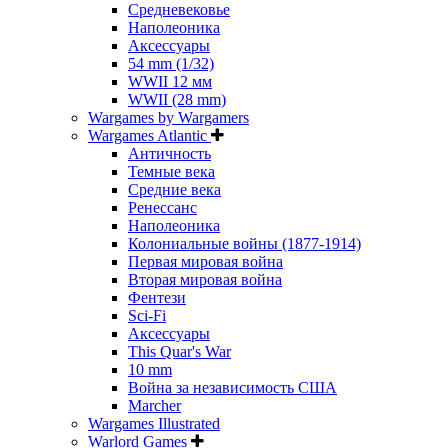
Средневековье
Наполеоника
Аксессуары
54 mm (1/32)
WWII 12 мм
WWII (28 mm)
Wargames by Wargamers
Wargames Atlantic
Античность
Темные века
Средние века
Ренессанс
Наполеоника
Колониальные войны (1877-1914)
Первая мировая война
Вторая мировая война
Фентези
Sci-Fi
Аксессуары
This Quar's War
10 mm
Война за независимость США
Marcher
Wargames Illustrated
Warlord Games