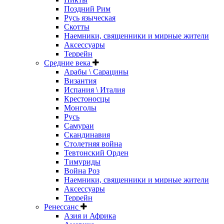
Поздний Рим
Русь языческая
Скотты
Наемники, священники и мирные жители
Аксессуары
Террейн
Средние века
Арабы \ Сарацины
Византия
Испания \ Италия
Крестоносцы
Монголы
Русь
Самураи
Скандинавия
Столетняя война
Тевтонский Орден
Тимуриды
Война Роз
Наемники, священники и мирные жители
Аксессуары
Террейн
Ренессанс
Азия и Африка