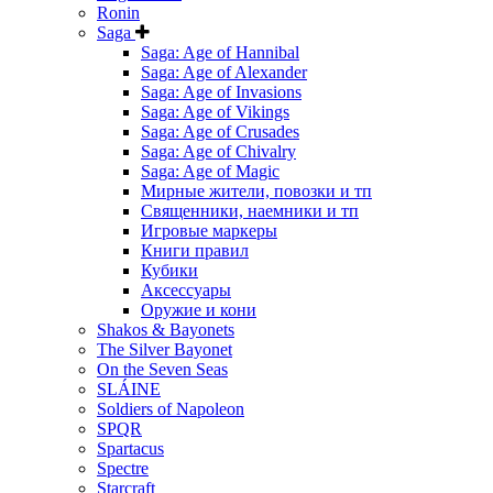
Ronin
Saga
Saga: Age of Hannibal
Saga: Age of Alexander
Saga: Age of Invasions
Saga: Age of Vikings
Saga: Age of Crusades
Saga: Age of Chivalry
Saga: Age of Magic
Мирные жители, повозки и тп
Священники, наемники и тп
Игровые маркеры
Книги правил
Кубики
Аксессуары
Оружие и кони
Shakos & Bayonets
The Silver Bayonet
On the Seven Seas
SLÁINE
Soldiers of Napoleon
SPQR
Spartacus
Spectre
Starcraft