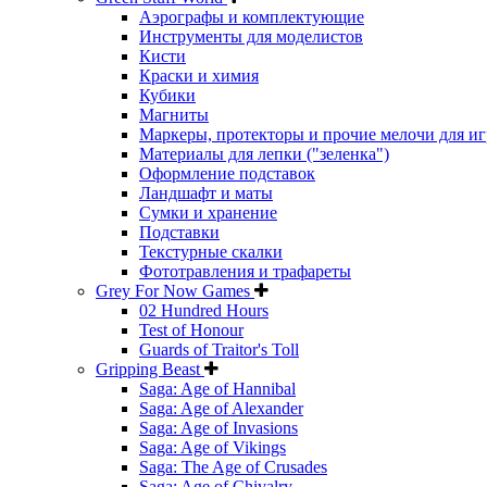
Аэрографы и комплектующие
Инструменты для моделистов
Кисти
Краски и химия
Кубики
Магниты
Маркеры, протекторы и прочие мелочи для иг
Материалы для лепки ("зеленка")
Оформление подставок
Ландшафт и маты
Сумки и хранение
Подставки
Текстурные скалки
Фототравления и трафареты
Grey For Now Games
02 Hundred Hours
Test of Honour
Guards of Traitor's Toll
Gripping Beast
Saga: Age of Hannibal
Saga: Age of Alexander
Saga: Age of Invasions
Saga: Age of Vikings
Saga: The Age of Crusades
Saga: Age of Chivalry