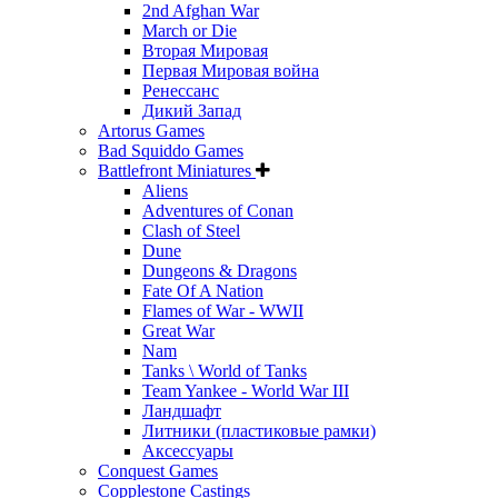
2nd Afghan War
March or Die
Вторая Мировая
Первая Мировая война
Ренессанс
Дикий Запад
Artorus Games
Bad Squiddo Games
Battlefront Miniatures
Aliens
Adventures of Conan
Clash of Steel
Dune
Dungeons & Dragons
Fate Of A Nation
Flames of War - WWII
Great War
Nam
Tanks \ World of Tanks
Team Yankee - World War III
Ландшафт
Литники (пластиковые рамки)
Аксессуары
Conquest Games
Copplestone Castings