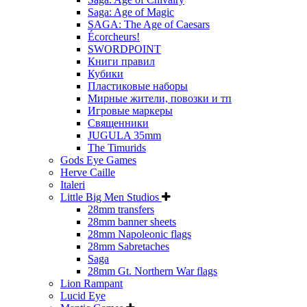
Saga: Age of Magic
SAGA: The Age of Caesars
Écorcheurs!
SWORDPOINT
Книги правил
Кубики
Пластиковые наборы
Мирные жители, повозки и тп
Игровые маркеры
Священники
JUGULA 35mm
The Timurids
Gods Eye Games
Herve Caille
Italeri
Little Big Men Studios
28mm transfers
28mm banner sheets
28mm Napoleonic flags
28mm Sabretaches
Saga
28mm Gt. Northern War flags
Lion Rampant
Lucid Eye