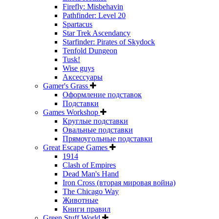
Firefly: Misbehavin
Pathfinder: Level 20
Spartacus
Star Trek Ascendancy
Starfinder: Pirates of Skydock
Tenfold Dungeon
Tusk!
Wise guys
Аксессуары
Gamer's Grass
Оформление подставок
Подставки
Games Workshop
Круглые подставки
Овальные подставки
Прямоугольные подставки
Great Escape Games
1914
Clash of Empires
Dead Man's Hand
Iron Cross (вторая мировая война)
The Chicago Way
Животные
Книги правил
Green Stuff World