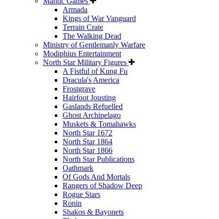
Mantic Games
Armada
Kings of War Vanguard
Terrain Crate
The Walking Dead
Ministry of Gentlemanly Warfare
Modiphius Entertainment
North Star Military Figures
A Fistful of Kung Fu
Dracula's America
Frostgrave
Hairfoot Jousting
Gaslands Refuelled
Ghost Archipelago
Muskets & Tomahawks
North Star 1672
North Star 1864
North Star 1866
North Star Publications
Oathmark
Of Gods And Mortals
Rangers of Shadow Deep
Rogue Stars
Ronin
Shakos & Bayonets