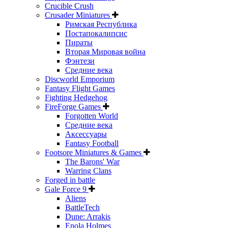
Crucible Crush
Crusader Miniatures
Римская Республика
Постапокалипсис
Пираты
Вторая Мировая война
Фэнтези
Средние века
Discworld Emporium
Fantasy Flight Games
Fighting Hedgehog
FireForge Games
Forgotten World
Средние века
Аксессуары
Fantasy Football
Footsore Miniatures & Games
The Barons' War
Warring Clans
Forged in battle
Gale Force 9
Aliens
BattleTech
Dune: Arrakis
Enola Holmes