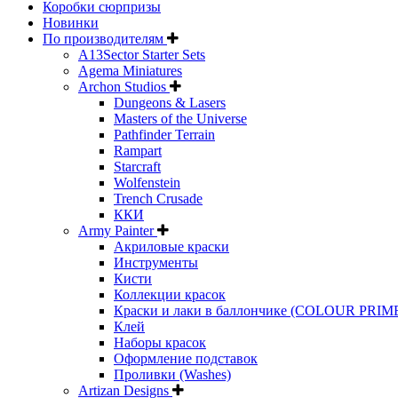
Коробки сюрпризы
Новинки
По производителям
A13Sector Starter Sets
Agema Miniatures
Archon Studios
Dungeons & Lasers
Masters of the Universe
Pathfinder Terrain
Rampart
Starcraft
Wolfenstein
Trench Crusade
ККИ
Army Painter
Акриловые краски
Инструменты
Кисти
Коллекции красок
Краски и лаки в баллончике (COLOUR PRIM
Клей
Наборы красок
Оформление подставок
Проливки (Washes)
Artizan Designs