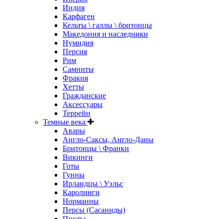
Индия
Карфаген
Кельты \ галлы \ бритонцы
Македония и наследники
Нумидия
Персия
Рим
Самниты
Фракия
Хетты
Гражданские
Аксессуары
Террейн
Темные века
Авары
Англо-Саксы, Англо-Даны
Бритонцы \ Франки
Викинги
Готы
Гунны
Ирландцы \ Уэльс
Каролинги
Норманны
Персы (Сасаниды)
Пикты