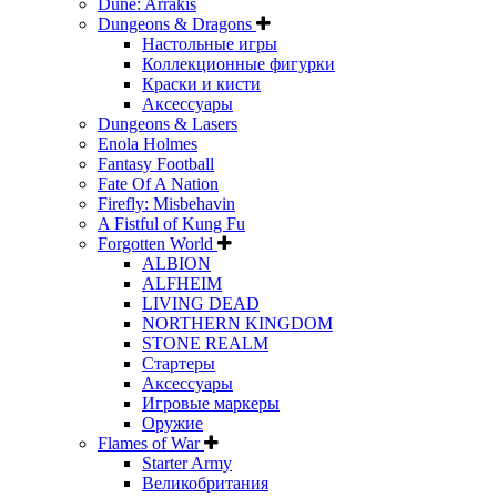
Dune: Arrakis
Dungeons & Dragons
Настольные игры
Коллекционные фигурки
Краски и кисти
Аксессуары
Dungeons & Lasers
Enola Holmes
Fantasy Football
Fate Of A Nation
Firefly: Misbehavin
A Fistful of Kung Fu
Forgotten World
ALBION
ALFHEIM
LIVING DEAD
NORTHERN KINGDOM
STONE REALM
Стартеры
Аксессуары
Игровые маркеры
Оружие
Flames of War
Starter Army
Великобритания