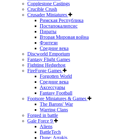
Copplestone Castings
Crucible Crush
Crusader Miniatures
Римская Республика
Постапокалипсис
Пираты
Вторая Мировая война
Фэнтези
Средние века
Discworld Emporium
Fantasy Flight Games
Fighting Hedgehog
FireForge Games
Forgotten World
Средние века
Аксессуары
Fantasy Football
Footsore Miniatures & Games
The Barons' War
Warring Clans
Forged in battle
Gale Force 9
Aliens
BattleTech
Dune: Arrakis