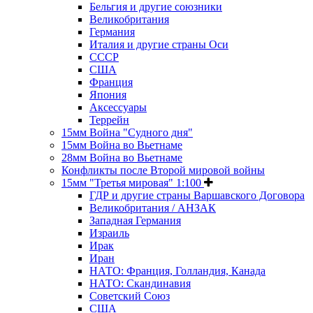
Бельгия и другие союзники
Великобритания
Германия
Италия и другие страны Оси
СССР
США
Франция
Япония
Аксессуары
Террейн
15мм Война "Судного дня"
15мм Война во Вьетнаме
28мм Война во Вьетнаме
Конфликты после Второй мировой войны
15мм "Третья мировая" 1:100
ГДР и другие страны Варшавского Договора
Великобритания / АНЗАК
Западная Германия
Израиль
Ирак
Иран
НАТО: Франция, Голландия, Канада
НАТО: Скандинавия
Советский Союз
США