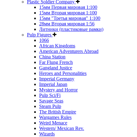
Plastic Soldier Company
15мм Первая мировая 1:100
15мм Вторая мировая 1:100
15мм "Третья мировая" 1:100
28мм Вторая мировая 1:56
Литники (пластиковые рамки)
Pulp Figures
1066
African Kingdoms
American Adventurers Abroad
China Station
Far Flung French
Gangland Justice
Heroes and Personalities
Imperial Germany
Imperial Japan
Mystery and Horror
Pulp Sci/Fi
Savage Seas
Steam Pulp
The British Empire
Wargames Rules
Weird Menace
Western/ Mexican Rev.
Wizards