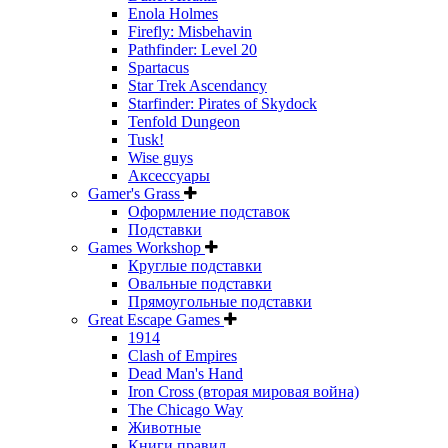
Enola Holmes
Firefly: Misbehavin
Pathfinder: Level 20
Spartacus
Star Trek Ascendancy
Starfinder: Pirates of Skydock
Tenfold Dungeon
Tusk!
Wise guys
Аксессуары
Gamer's Grass
Оформление подставок
Подставки
Games Workshop
Круглые подставки
Овальные подставки
Прямоугольные подставки
Great Escape Games
1914
Clash of Empires
Dead Man's Hand
Iron Cross (вторая мировая война)
The Chicago Way
Животные
Книги правил