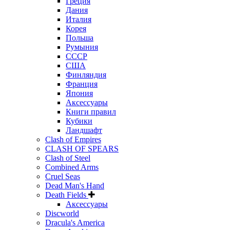
Греция
Дания
Италия
Корея
Польша
Румыния
СССР
США
Финляндия
Франция
Япония
Аксессуары
Книги правил
Кубики
Ландшафт
Clash of Empires
CLASH OF SPEARS
Clash of Steel
Combined Arms
Cruel Seas
Dead Man's Hand
Death Fields
Аксессуары
Discworld
Dracula's America