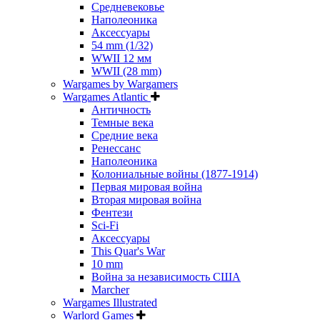
Средневековье
Наполеоника
Аксессуары
54 mm (1/32)
WWII 12 мм
WWII (28 mm)
Wargames by Wargamers
Wargames Atlantic
Античность
Темные века
Средние века
Ренессанс
Наполеоника
Колониальные войны (1877-1914)
Первая мировая война
Вторая мировая война
Фентези
Sci-Fi
Аксессуары
This Quar's War
10 mm
Война за независимость США
Marcher
Wargames Illustrated
Warlord Games