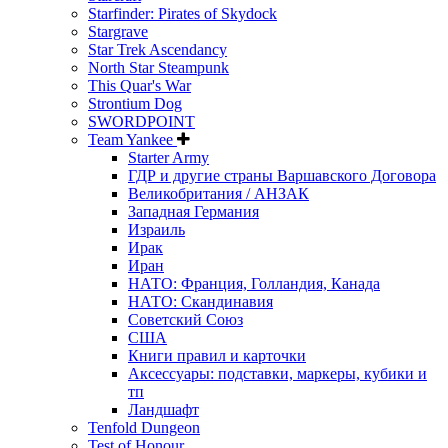
Starfinder: Pirates of Skydock
Stargrave
Star Trek Ascendancy
North Star Steampunk
This Quar's War
Strontium Dog
SWORDPOINT
Team Yankee
Starter Army
ГДР и другие страны Варшавского Договора
Великобритания / АНЗАК
Западная Германия
Израиль
Ирак
Иран
НАТО: Франция, Голландия, Канада
НАТО: Скандинавия
Советский Союз
США
Книги правил и карточки
Аксессуары: подставки, маркеры, кубики и
тп
Ландшафт
Tenfold Dungeon
Test of Honour