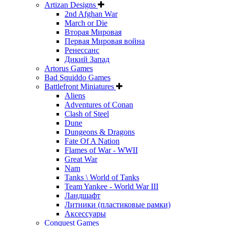
Artizan Designs
2nd Afghan War
March or Die
Вторая Мировая
Первая Мировая война
Ренессанс
Дикий Запад
Artorus Games
Bad Squiddo Games
Battlefront Miniatures
Aliens
Adventures of Conan
Clash of Steel
Dune
Dungeons & Dragons
Fate Of A Nation
Flames of War - WWII
Great War
Nam
Tanks \ World of Tanks
Team Yankee - World War III
Ландшафт
Литники (пластиковые рамки)
Аксессуары
Conquest Games