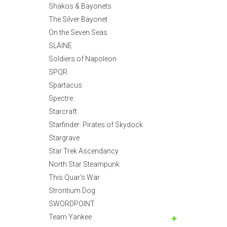
Shakos & Bayonets
The Silver Bayonet
On the Seven Seas
SLÁINE
Soldiers of Napoleon
SPQR
Spartacus
Spectre
Starcraft
Starfinder: Pirates of Skydock
Stargrave
Star Trek Ascendancy
North Star Steampunk
This Quar's War
Strontium Dog
SWORDPOINT
Team Yankee