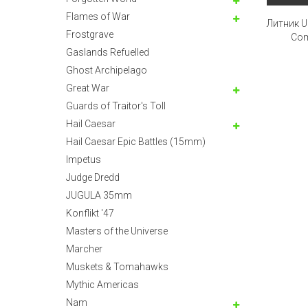
Flames of War
Литник Un
Frostgrave
Co
Gaslands Refuelled
Ghost Archipelago
Great War
Guards of Traitor's Toll
Hail Caesar
Hail Caesar Epic Battles (15mm)
Impetus
Judge Dredd
JUGULA 35mm
Konflikt '47
Masters of the Universe
Marcher
Muskets & Tomahawks
Mythic Americas
Nam