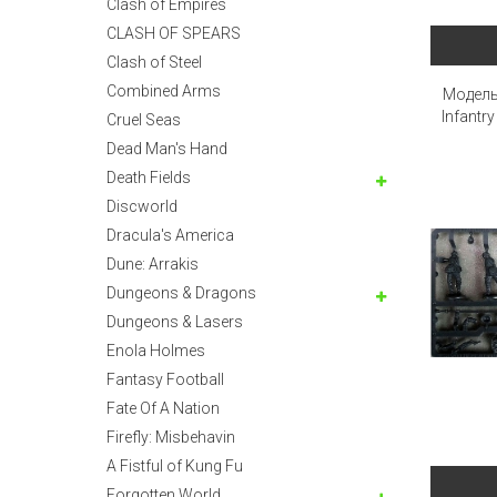
Clash of Empires
CLASH OF SPEARS
Clash of Steel
Combined Arms
Модель 
Infantry
Cruel Seas
Dead Man's Hand
Death Fields
Discworld
Dracula's America
Dune: Arrakis
Dungeons & Dragons
Dungeons & Lasers
Enola Holmes
Fantasy Football
Fate Of A Nation
Firefly: Misbehavin
A Fistful of Kung Fu
Forgotten World