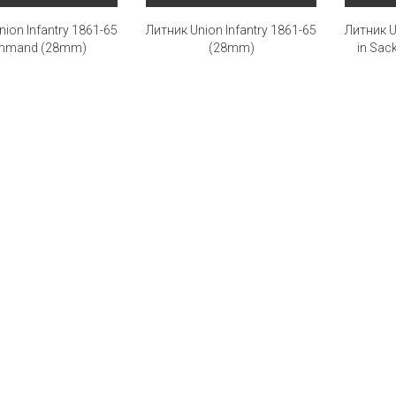
ion Infantry 1861-65
Литник Union Infantry 1861-65
Литник U
mmand (28mm)
(28mm)
in Sac