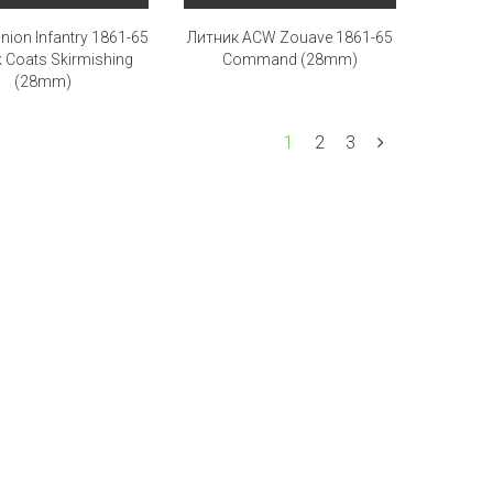
nion Infantry 1861-65
Литник ACW Zouave 1861-65
k Сoats Skirmishing
Command (28mm)
(28mm)
1
2
3