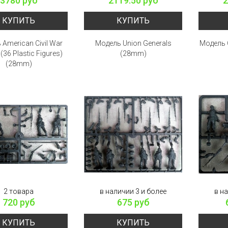
3780 руб
2119.50 руб
2
КУПИТЬ
КУПИТЬ
American Civil War
Модель Union Generals
Модель C
 (36 Plastic Figures)
(28mm)
(28mm)
2 товара
в наличии 3 и более
в н
720 руб
675 руб
КУПИТЬ
КУПИТЬ