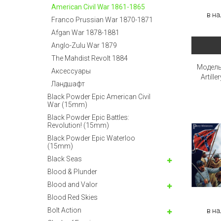
American Civil War 1861-1865
в на
Franco Prussian War 1870-1871
Afgan War 1878-1881
Anglo-Zulu War 1879
The Mahdist Revolt 1884
Модель 
Аксессуары
Artill
Ландшафт
Black Powder Epic American Civil
War (15mm)
Black Powder Epic Battles:
Revolution! (15mm)
Black Powder Epic Waterloo
(15mm)
Black Seas
Blood & Plunder
Blood and Valor
Blood Red Skies
Bolt Action
в на