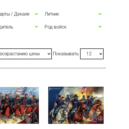
Карты / Декали
Литник
дитель
Род войск
Показывать