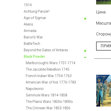
1914
Achtung Panzer!
Цена
Age of Sigmar
Масшта
Aliens
Armada
Сторона
Baron's War
BattleTech
ПРИ
Beyond the Gates of Antares
Black Powder
Marlborough's Wars 1701-1714
The Jacobite Rebellion 1745
French Indian War 1754-1763
American War of Ind. 1776-1783
Napoleonic
Seminole Wars 1814-1858
The Plains Wars 1850s-1890s
The Crimean War 1853-1856