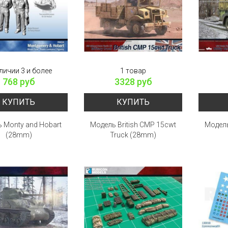
личии 3 и более
1 товар
768 руб
3328 руб
КУПИТЬ
КУПИТЬ
 Monty and Hobart
Модель British CMP 15cwt
Модель 
(28mm)
Truck (28mm)