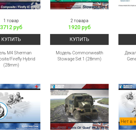
1 товар
2 товара
3712 руб
1920 руб
КУПИТЬ
КУПИТЬ
ель M4 Sherman
Модель Commonwealth
Дека
ite/Firefly Hybrid
Stowage Set 1 (28mm)
Gene
(28mm)
Нет в 