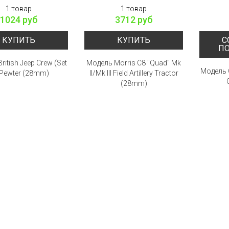
1 товар
1 товар
1024 руб
3712 руб
КУПИТЬ
КУПИТЬ
С
П
ritish Jeep Crew (Set
Модель Morris C8 "Quad" Mk
Модель 
 Pewter (28mm)
II/Mk III Field Artillery Tractor
(28mm)