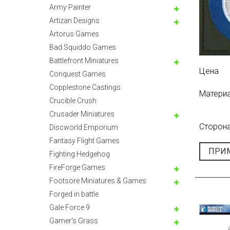
Army Painter
Artizan Designs
Artorus Games
Bad Squiddo Games
Battlefront Miniatures
Цена
Conquest Games
Copplestone Castings
Матери
Crucible Crush
Crusader Miniatures
Сторона
Discworld Emporium
Fantasy Flight Games
ПРИ
Fighting Hedgehog
FireForge Games
Footsore Miniatures & Games
Forged in battle
Gale Force 9
Gamer's Grass