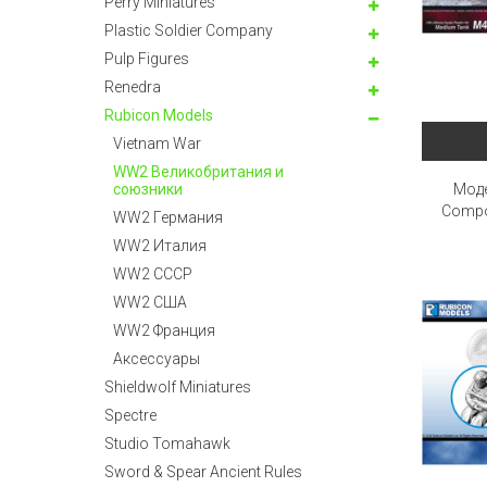
Perry Miniatures
Plastic Soldier Company
Pulp Figures
Renedra
Rubicon Models
Vietnam War
WW2 Великобритания и
Мод
союзники
Compos
WW2 Германия
WW2 Италия
WW2 СССР
WW2 США
WW2 Франция
Аксессуары
Shieldwolf Miniatures
Spectre
Studio Tomahawk
Sword & Spear Ancient Rules