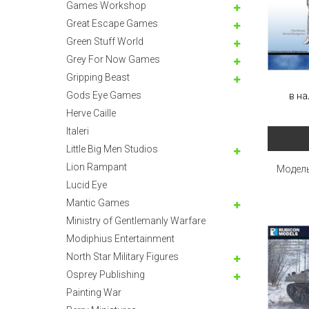
Games Workshop
Great Escape Games
Green Stuff World
Grey For Now Games
Gripping Beast
Gods Eye Games
в на
Herve Caille
Italeri
Little Big Men Studios
Lion Rampant
Модель
Lucid Eye
Mantic Games
Ministry of Gentlemanly Warfare
Modiphius Entertainment
North Star Military Figures
Osprey Publishing
Painting War