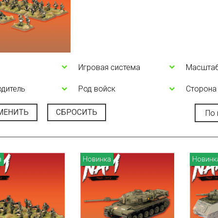
Игровая система
Масшта
одитель
Род войск
Сторона
МЕНИТЬ
СБРОСИТЬ
а
Новинка
Новинк