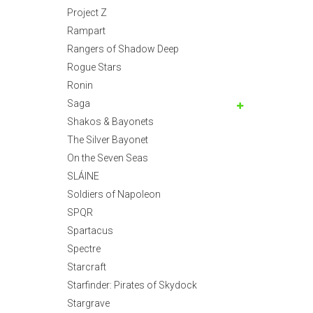
Project Z
Rampart
Rangers of Shadow Deep
Rogue Stars
Ronin
Saga
Shakos & Bayonets
The Silver Bayonet
On the Seven Seas
SLÁINE
Soldiers of Napoleon
SPQR
Spartacus
Spectre
Starcraft
Starfinder: Pirates of Skydock
Stargrave