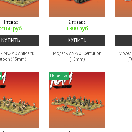
1 товар
2 товара
2160 руб
1800 руб
КУПИТЬ
КУПИТЬ
ь ANZAC Anti-tank
Модель ANZAC Centurion
Модел
atoon (15mm)
(15mm)
(T
а
Новинка