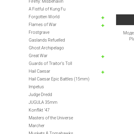
Firefly: Misbehavin
A Fistful of Kung Fu
Forgotten World
Flames of War
Frostgrave
Моде
Pl
Gaslands Refuelled
Ghost Archipelago
Great War
Guards of Traitor's Toll
Hail Caesar
Hail Caesar Epic Battles (15mm)
Impetus
Judge Dredd
JUGULA 35mm
Konflikt '47
Masters of the Universe
Marcher
Muskets & Tomahawks