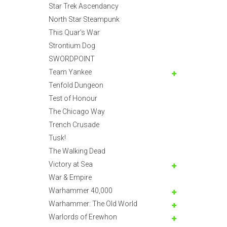
Star Trek Ascendancy
North Star Steampunk
This Quar's War
Strontium Dog
SWORDPOINT
Team Yankee
Tenfold Dungeon
Test of Honour
The Chicago Way
Trench Crusade
Tusk!
The Walking Dead
Victory at Sea
War & Empire
Warhammer 40,000
Warhammer: The Old World
Warlords of Erewhon