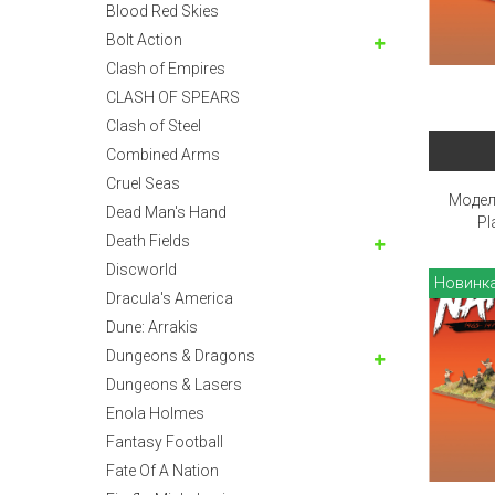
Blood Red Skies
Bolt Action
Clash of Empires
CLASH OF SPEARS
Clash of Steel
Combined Arms
Cruel Seas
Модел
Dead Man's Hand
Pl
Death Fields
Discworld
Новинк
Dracula's America
Dune: Arrakis
Dungeons & Dragons
Dungeons & Lasers
Enola Holmes
Fantasy Football
Fate Of A Nation