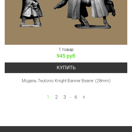
1 товар
945 руб
КУПИТЬ
Модель Teutonic Knight Banner Bearer. (28mm)
…
1
2
3
6