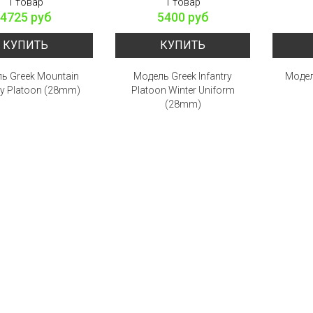
1 товар
1 товар
4725 руб
5400 руб
КУПИТЬ
КУПИТЬ
ь Greek Mountain
Модель Greek Infantry
Модел
ry Platoon (28mm)
Platoon Winter Uniform
(28mm)