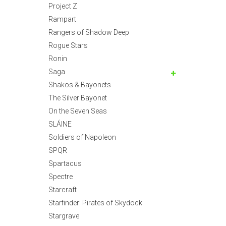
Project Z
Rampart
Rangers of Shadow Deep
Rogue Stars
Ronin
Saga
Shakos & Bayonets
The Silver Bayonet
On the Seven Seas
SLÁINE
Soldiers of Napoleon
SPQR
Spartacus
Spectre
Starcraft
Starfinder: Pirates of Skydock
Stargrave