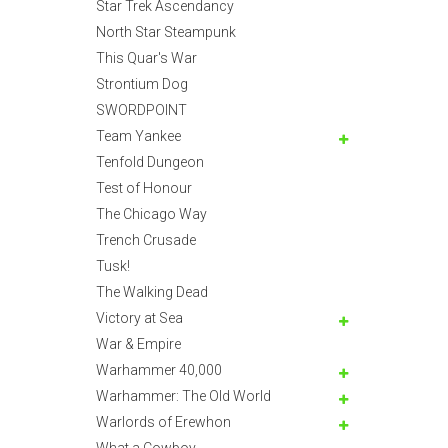
Star Trek Ascendancy
North Star Steampunk
This Quar's War
Strontium Dog
SWORDPOINT
Team Yankee
Tenfold Dungeon
Test of Honour
The Chicago Way
Trench Crusade
Tusk!
The Walking Dead
Victory at Sea
War & Empire
Warhammer 40,000
Warhammer: The Old World
Warlords of Erewhon
What a Cowboy