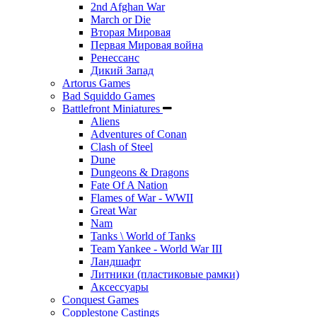
2nd Afghan War
March or Die
Вторая Мировая
Первая Мировая война
Ренессанс
Дикий Запад
Artorus Games
Bad Squiddo Games
Battlefront Miniatures
Aliens
Adventures of Conan
Clash of Steel
Dune
Dungeons & Dragons
Fate Of A Nation
Flames of War - WWII
Great War
Nam
Tanks \ World of Tanks
Team Yankee - World War III
Ландшафт
Литники (пластиковые рамки)
Аксессуары
Conquest Games
Copplestone Castings