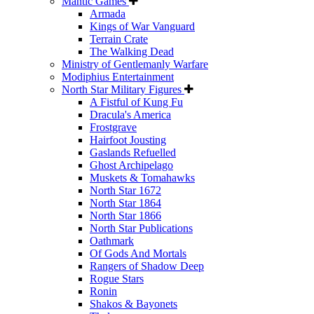
Mantic Games
Armada
Kings of War Vanguard
Terrain Crate
The Walking Dead
Ministry of Gentlemanly Warfare
Modiphius Entertainment
North Star Military Figures
A Fistful of Kung Fu
Dracula's America
Frostgrave
Hairfoot Jousting
Gaslands Refuelled
Ghost Archipelago
Muskets & Tomahawks
North Star 1672
North Star 1864
North Star 1866
North Star Publications
Oathmark
Of Gods And Mortals
Rangers of Shadow Deep
Rogue Stars
Ronin
Shakos & Bayonets