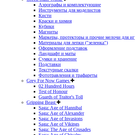
Аэрографы и комплектующие
Инструменты для моделистов
Кисти
Краски и химия
Кубики
Магниты
Маркеры, протекторы и прочие мелочи для иг
Материалы для лепки ("зеленка")
Оформление подставок
Ландшафт и маты
Сумки и хранение
Подставки
Текстурные скалки
Фототравления и трафареты
Grey For Now Games
02 Hundred Hours
Test of Honour
Guards of Traitor's Toll
Gripping Beast
Saga: Age of Hannibal
Saga: Age of Alexander
Saga: Age of Invasions
Saga: Age of Vikings
Saga: The Age of Crusades
Saga: Age of Chivalry