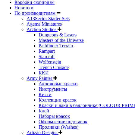
Коробки сюрпризы
Новинки
По производителям
A13Sector Starter Sets
Agema Miniatures
Archon Studios
Dungeons & Lasers
Masters of the Universe
Pathfinder Terrain
Rampart
Starcraft
Wolfenstein
Trench Crusade
ККИ
Army Painter
Акриловые краски
Инструменты
Кисти
Коллекции красок
Краски и лаки в баллончике (COLOUR PRIM
Клей
Наборы красок
Оформление подставок
Проливки (Washes)
Artizan Designs