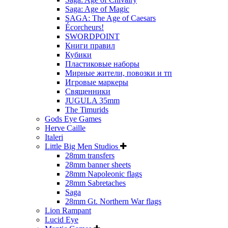
Saga: Age of Magic
SAGA: The Age of Caesars
Écorcheurs!
SWORDPOINT
Книги правил
Кубики
Пластиковые наборы
Мирные жители, повозки и тп
Игровые маркеры
Священники
JUGULA 35mm
The Timurids
Gods Eye Games
Herve Caille
Italeri
Little Big Men Studios
28mm transfers
28mm banner sheets
28mm Napoleonic flags
28mm Sabretaches
Saga
28mm Gt. Northern War flags
Lion Rampant
Lucid Eye