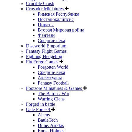
Crucible Crush
Crusader Miniatures
Римская Республика
Постапокалипсис
Пираты
Вторая Мировая война
Фэнтези
Средние века
Discworld Emporium
Fantasy Flight Games
Fighting Hedgehog
FireForge Games
Forgotten World
Средние века
Аксессуары
Fantasy Football
Footsore Miniatures & Games
The Barons' War
Warring Clans
Forged in battle
Gale Force 9
Aliens
BattleTech
Dune: Arrakis
Enola Holmes