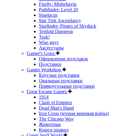
Firefly: Misbehavin
Pathfinder: Level 20
Spartacus
Star Trek Ascendancy
Starfinder: Pirates of Skydock
Tenfold Dungeon
Tusk!
Wise guys
Аксессуары
Gamer's Grass
Оформление подставок
Подставки
Games Workshop
Круглые подставки
Овальные подставки
Прямоугольные подставки
Great Escape Games
1914
Clash of Empires
Dead Man's Hand
Iron Cross (вторая мировая война)
The Chicago Way
Животные
Книги правил
Green Stuff World