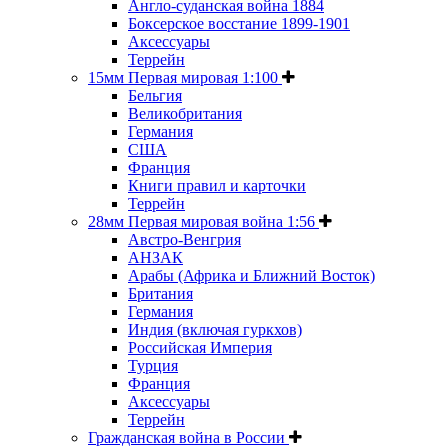
Англо-суданская война 1884
Боксерское восстание 1899-1901
Аксессуары
Террейн
15мм Первая мировая 1:100
Бельгия
Великобритания
Германия
США
Франция
Книги правил и карточки
Террейн
28мм Первая мировая война 1:56
Австро-Венгрия
АНЗАК
Арабы (Африка и Ближний Восток)
Британия
Германия
Индия (включая гуркхов)
Российская Империя
Турция
Франция
Аксессуары
Террейн
Гражданская война в России