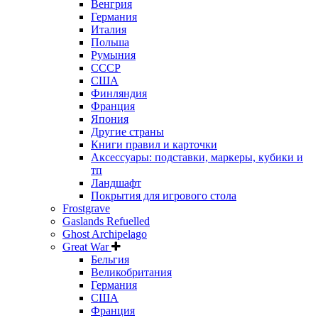
Венгрия
Германия
Италия
Польша
Румыния
СССР
США
Финляндия
Франция
Япония
Другие страны
Книги правил и карточки
Аксессуары: подставки, маркеры, кубики и
тп
Ландшафт
Покрытия для игрового стола
Frostgrave
Gaslands Refuelled
Ghost Archipelago
Great War
Бельгия
Великобритания
Германия
США
Франция