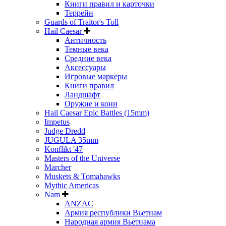
Книги правил и карточки
Террейн
Guards of Traitor's Toll
Hail Caesar
Античность
Темные века
Средние века
Аксессуары
Игровые маркеры
Книги правил
Ландшафт
Оружие и кони
Hail Caesar Epic Battles (15mm)
Impetus
Judge Dredd
JUGULA 35mm
Konflikt '47
Masters of the Universe
Marcher
Muskets & Tomahawks
Mythic Americas
Nam
ANZAC
Армия республики Вьетнам
Народная армия Вьетнама