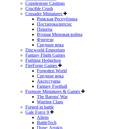
Copplestone Castings
Crucible Crush
Crusader Miniatures
Римская Республика
Постапокалипсис
Пираты
Вторая Мировая война
Фэнтези
Средние века
Discworld Emporium
Fantasy Flight Games
Fighting Hedgehog
FireForge Games
Forgotten World
Средние века
Аксессуары
Fantasy Football
Footsore Miniatures & Games
The Barons' War
Warring Clans
Forged in battle
Gale Force 9
Aliens
BattleTech
Dune: Arrakis