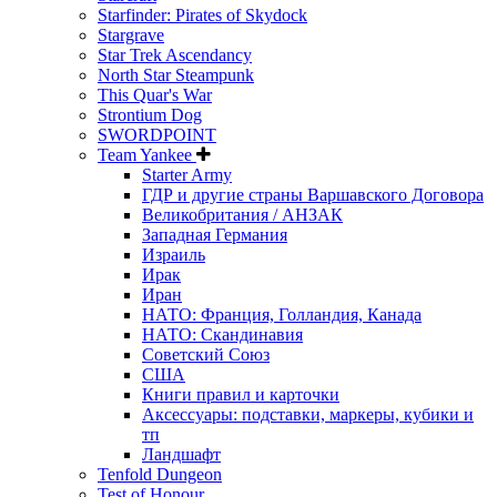
Starfinder: Pirates of Skydock
Stargrave
Star Trek Ascendancy
North Star Steampunk
This Quar's War
Strontium Dog
SWORDPOINT
Team Yankee
Starter Army
ГДР и другие страны Варшавского Договора
Великобритания / АНЗАК
Западная Германия
Израиль
Ирак
Иран
НАТО: Франция, Голландия, Канада
НАТО: Скандинавия
Советский Союз
США
Книги правил и карточки
Аксессуары: подставки, маркеры, кубики и
тп
Ландшафт
Tenfold Dungeon
Test of Honour