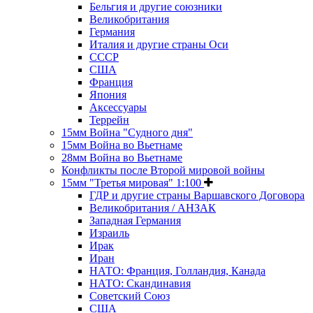
Бельгия и другие союзники
Великобритания
Германия
Италия и другие страны Оси
СССР
США
Франция
Япония
Аксессуары
Террейн
15мм Война "Судного дня"
15мм Война во Вьетнаме
28мм Война во Вьетнаме
Конфликты после Второй мировой войны
15мм "Третья мировая" 1:100
ГДР и другие страны Варшавского Договора
Великобритания / АНЗАК
Западная Германия
Израиль
Ирак
Иран
НАТО: Франция, Голландия, Канада
НАТО: Скандинавия
Советский Союз
США