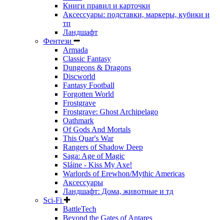
Книги правил и карточки
Аксессуары: подставки, маркеры, кубики и
тп
Ландшафт
Фентези
Armada
Classic Fantasy
Dungeons & Dragons
Discworld
Fantasy Football
Forgotten World
Frostgrave
Frostgrave: Ghost Archipelago
Oathmark
Of Gods And Mortals
This Quar's War
Rangers of Shadow Deep
Saga: Age of Magic
Sláine - Kiss My Axe!
Warlords of Erewhon/Mythic Americas
Аксессуары
Ландшафт: Дома, животные и тд
Sci-Fi
BattleTech
Beyond the Gates of Antares