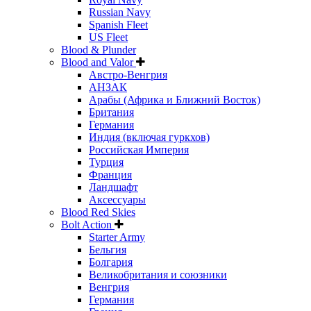
Russian Navy
Spanish Fleet
US Fleet
Blood & Plunder
Blood and Valor
Австро-Венгрия
АНЗАК
Арабы (Африка и Ближний Восток)
Британия
Германия
Индия (включая гуркхов)
Российская Империя
Турция
Франция
Ландшафт
Аксессуары
Blood Red Skies
Bolt Action
Starter Army
Бельгия
Болгария
Великобритания и союзники
Венгрия
Германия