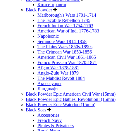
Книги правил
Black Powder
Marlborough's Wars 1701-1714
The Jacobite Rebellion 1745
French Indian War 1754-1763
American War of Ind. 1776-1783
Napoleonic
Seminole Wars 1814-1858
The Plains Wars 1850s-1890s
The Crimean War 1853-1856
American Civil War 1861-1865
Franco Prussian War 1870-1871
Afgan War 1878-1881
Anglo-Zulu War 1879
The Mahdist Revolt 1884
Аксессуары
Ландшафт
Black Powder Epic American Civil War (15mm)
Black Powder Epic Battles: Revolution! (15mm)
Black Powder Epic Waterloo (15mm)
Black Seas
Accessories
French Navy
Pirates & Privateers
Royal Navy