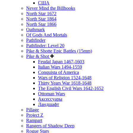
США
Never Mind the Billhooks
North Star 1672
North Star 1864
North Star 1866
Oathmark
Of Gods And Mortals
Pathfinder
Pathfinder: Level 20
Pike & Shotte Epic Battles (15mm)
Pike & Shot
Feudal Japan 1467-1603
Italian Wars 1494-1559
Conquista of America
Wars of Religion 1524-1648
Thirty Years War 1618-1648
The English Civil Wars 1642-1652
Ottoman Wars
Аксессуары
Ландшафт
Pillage
Project Z
Rampart
Rangers of Shadow Deep
Rogue Stars