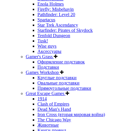
Enola Holmes
Firefly: Misbehavin
Pathfinder: Level 20
Spartacus
Star Trek Ascendancy
Starfinder: Pirates of Skydock
Tenfold Dungeon
Tusk!
Wise guys
Аксессуары
Gamer's Grass
Оформление подставок
Подставки
Games Workshop
Круглые подставки
Овальные подставки
Прямоугольные подставки
Great Escape Games
1914
Clash of Empires
Dead Man's Hand
Iron Cross (вторая мировая война)
The Chicago Way
Животные
Книги правил