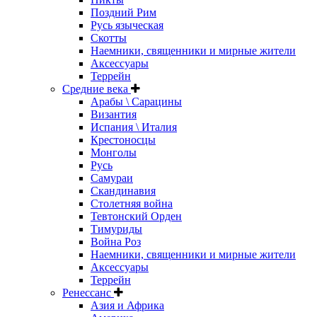
Поздний Рим
Русь языческая
Скотты
Наемники, священники и мирные жители
Аксессуары
Террейн
Средние века
Арабы \ Сарацины
Византия
Испания \ Италия
Крестоносцы
Монголы
Русь
Самураи
Скандинавия
Столетняя война
Тевтонский Орден
Тимуриды
Война Роз
Наемники, священники и мирные жители
Аксессуары
Террейн
Ренессанс
Азия и Африка