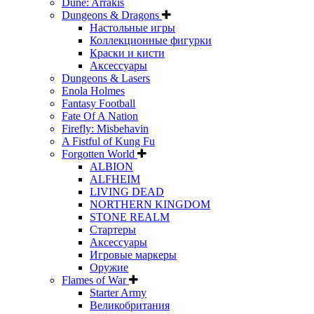
Dune: Arrakis
Dungeons & Dragons
Настольные игры
Коллекционные фигурки
Краски и кисти
Аксессуары
Dungeons & Lasers
Enola Holmes
Fantasy Football
Fate Of A Nation
Firefly: Misbehavin
A Fistful of Kung Fu
Forgotten World
ALBION
ALFHEIM
LIVING DEAD
NORTHERN KINGDOM
STONE REALM
Стартеры
Аксессуары
Игровые маркеры
Оружие
Flames of War
Starter Army
Великобритания