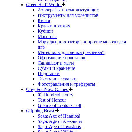
Green Stuff World
Аэрографы и комплектующие
Инструменты для моделистов
Кисти
Краски и химия
Кубики
Магниты
Маркеры, протекторы и прочие мелочи для
игр
Материалы для лепки ("зеленка")
Оформление подставок
Ландшафт и маты
Сумки и хранение
Подставки
Текстурные скалки
Фототравления и трафареты
Grey For Now Games
02 Hundred Hours
Test of Honour
Guards of Traitor's Toll
Gripping Beast
Saga: Age of Hannibal
Saga: Age of Alexander
Saga: Age of Invasions
Saga: Age of Vikings