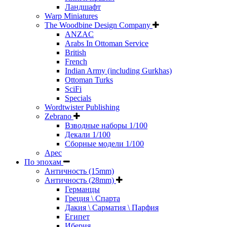
Ландшафт
Warp Miniatures
The Woodbine Design Company
ANZAC
Arabs In Ottoman Service
British
French
Indian Army (including Gurkhas)
Ottoman Turks
SciFi
Specials
Wordtwister Publishing
Zebrano
Взводные наборы 1/100
Декали 1/100
Сборные модели 1/100
Арес
По эпохам
Античность (15mm)
Античность (28mm)
Германцы
Греция \ Спарта
Дакия \ Сарматия \ Парфия
Египет
Иберия