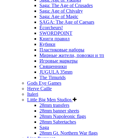
Saga: The Age of Crusades
Saga: Age of Chivalry
Saga: Age of Magic
SAGA: The Age of Caesars
Écorcheurs!
SWORDPOINT
Книги правил
Кубики
Пластиковые наборы
Мирные жители, повозки и тп
Игровые маркеры
Священники
JUGULA 35mm
The Timurids
Gods Eye Games
Herve Caille
Italeri
Little Big Men Studios
28mm transfers
28mm banner sheets
28mm Napoleonic flags
28mm Sabretaches
Saga
28mm Gt. Northern War flags