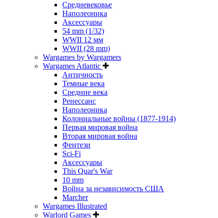
Средневековье
Наполеоника
Аксессуары
54 mm (1/32)
WWII 12 мм
WWII (28 mm)
Wargames by Wargamers
Wargames Atlantic
Античность
Темные века
Средние века
Ренессанс
Наполеоника
Колониальные войны (1877-1914)
Первая мировая война
Вторая мировая война
Фентези
Sci-Fi
Аксессуары
This Quar's War
10 mm
Война за независимость США
Marcher
Wargames Illustrated
Warlord Games