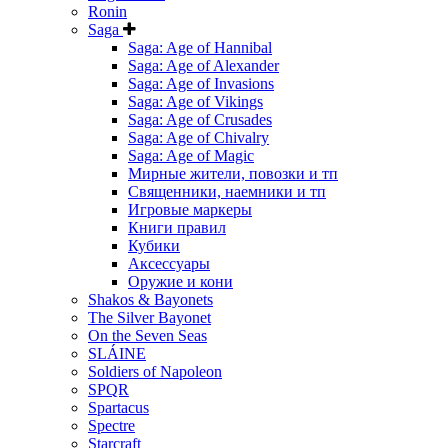
Ronin
Saga
Saga: Age of Hannibal
Saga: Age of Alexander
Saga: Age of Invasions
Saga: Age of Vikings
Saga: Age of Crusades
Saga: Age of Chivalry
Saga: Age of Magic
Мирные жители, повозки и тп
Священники, наемники и тп
Игровые маркеры
Книги правил
Кубики
Аксессуары
Оружие и кони
Shakos & Bayonets
The Silver Bayonet
On the Seven Seas
SLÁINE
Soldiers of Napoleon
SPQR
Spartacus
Spectre
Starcraft