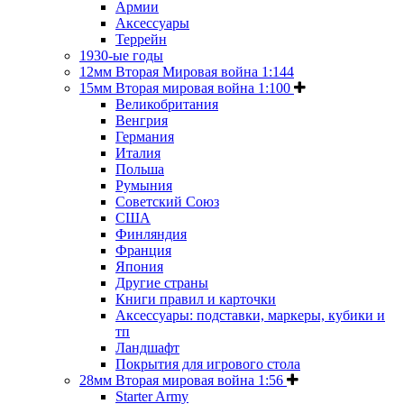
Армии
Аксессуары
Террейн
1930-ые годы
12мм Вторая Мировая война 1:144
15мм Вторая мировая война 1:100
Великобритания
Венгрия
Германия
Италия
Польша
Румыния
Советский Союз
США
Финляндия
Франция
Япония
Другие страны
Книги правил и карточки
Аксессуары: подставки, маркеры, кубики и
тп
Ландшафт
Покрытия для игрового стола
28мм Вторая мировая война 1:56
Starter Army