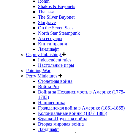
Ronin
Shakos & Bayonets
Thalassa
The Silver Bayonet
Stargrave
On the Seven Seas
North Star Steampunk
Аксессуары
Книги правил
Ландшафт
Osprey Publishing
Independent rules
Настольные игры
Painting War
Perry Miniatures
Столетняя война
Война Роз
Война за Независимость в Америке (1775-
1783)
Наполеоника
Гражданская война в Америке (1861-1865)
Колониальные войны (1877-1885)
Франко-Прусская война
Вторая мировая война
Ландшафт