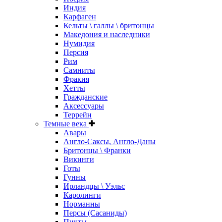
Индия
Карфаген
Кельты \ галлы \ бритонцы
Македония и наследники
Нумидия
Персия
Рим
Самниты
Фракия
Хетты
Гражданские
Аксессуары
Террейн
Темные века
Авары
Англо-Саксы, Англо-Даны
Бритонцы \ Франки
Викинги
Готы
Гунны
Ирландцы \ Уэльс
Каролинги
Норманны
Персы (Сасаниды)
Пикты