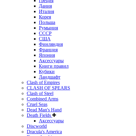
Греция
Дания
Италия
Корея
Польша
Румыния
СССР
США
Финляндия
Франция
Япония
Аксессуары
Книги правил
Кубики
Ландшафт
Clash of Empires
CLASH OF SPEARS
Clash of Steel
Combined Arms
Cruel Seas
Dead Man's Hand
Death Fields
Аксессуары
Discworld
Dracula's America