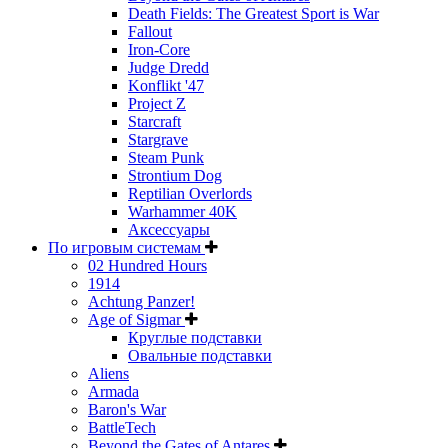
Death Fields: The Greatest Sport is War
Fallout
Iron-Core
Judge Dredd
Konflikt '47
Project Z
Starcraft
Stargrave
Steam Punk
Strontium Dog
Reptilian Overlords
Warhammer 40K
Аксессуары
По игровым системам
02 Hundred Hours
1914
Achtung Panzer!
Age of Sigmar
Круглые подставки
Овальные подставки
Aliens
Armada
Baron's War
BattleTech
Beyond the Gates of Antares