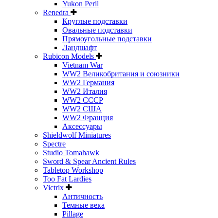
Yukon Peril
Renedra
Круглые подставки
Овальные подставки
Прямоугольные подставки
Ландшафт
Rubicon Models
Vietnam War
WW2 Великобритания и союзники
WW2 Германия
WW2 Италия
WW2 СССР
WW2 США
WW2 Франция
Аксессуары
Shieldwolf Miniatures
Spectre
Studio Tomahawk
Sword & Spear Ancient Rules
Tabletop Workshop
Too Fat Lardies
Victrix
Античность
Темные века
Pillage