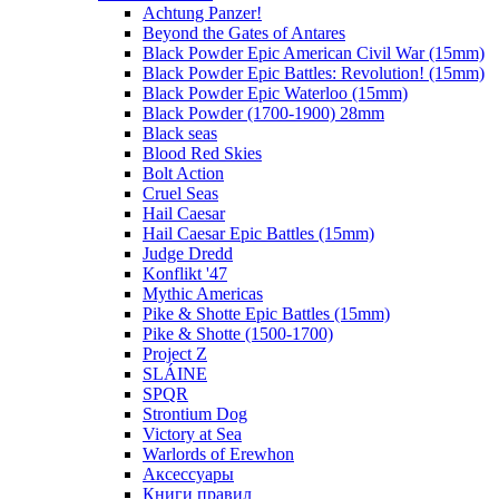
Achtung Panzer!
Beyond the Gates of Antares
Black Powder Epic American Civil War (15mm)
Black Powder Epic Battles: Revolution! (15mm)
Black Powder Epic Waterloo (15mm)
Black Powder (1700-1900) 28mm
Black seas
Blood Red Skies
Bolt Action
Cruel Seas
Hail Caesar
Hail Caesar Epic Battles (15mm)
Judge Dredd
Konflikt '47
Mythic Americas
Pike & Shotte Epic Battles (15mm)
Pike & Shotte (1500-1700)
Project Z
SLÁINE
SPQR
Strontium Dog
Victory at Sea
Warlords of Erewhon
Аксессуары
Книги правил