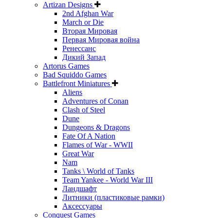
Artizan Designs
2nd Afghan War
March or Die
Вторая Мировая
Первая Мировая война
Ренессанс
Дикий Запад
Artorus Games
Bad Squiddo Games
Battlefront Miniatures
Aliens
Adventures of Conan
Clash of Steel
Dune
Dungeons & Dragons
Fate Of A Nation
Flames of War - WWII
Great War
Nam
Tanks \ World of Tanks
Team Yankee - World War III
Ландшафт
Литники (пластиковые рамки)
Аксессуары
Conquest Games