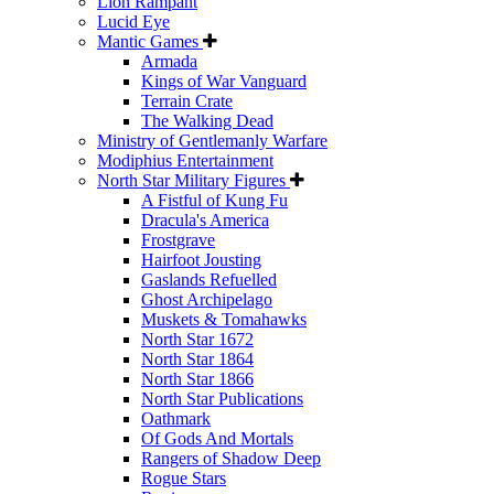
Lion Rampant
Lucid Eye
Mantic Games
Armada
Kings of War Vanguard
Terrain Crate
The Walking Dead
Ministry of Gentlemanly Warfare
Modiphius Entertainment
North Star Military Figures
A Fistful of Kung Fu
Dracula's America
Frostgrave
Hairfoot Jousting
Gaslands Refuelled
Ghost Archipelago
Muskets & Tomahawks
North Star 1672
North Star 1864
North Star 1866
North Star Publications
Oathmark
Of Gods And Mortals
Rangers of Shadow Deep
Rogue Stars