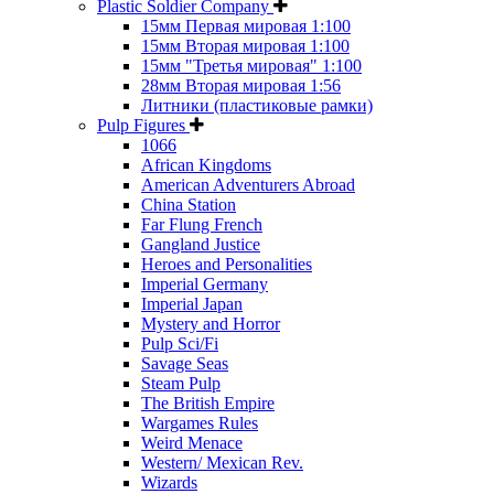
Plastic Soldier Company
15мм Первая мировая 1:100
15мм Вторая мировая 1:100
15мм "Третья мировая" 1:100
28мм Вторая мировая 1:56
Литники (пластиковые рамки)
Pulp Figures
1066
African Kingdoms
American Adventurers Abroad
China Station
Far Flung French
Gangland Justice
Heroes and Personalities
Imperial Germany
Imperial Japan
Mystery and Horror
Pulp Sci/Fi
Savage Seas
Steam Pulp
The British Empire
Wargames Rules
Weird Menace
Western/ Mexican Rev.
Wizards