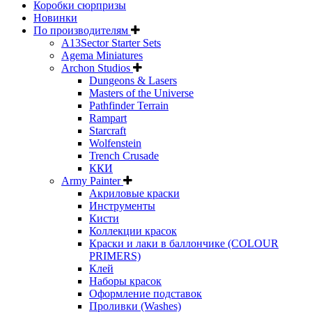
Коробки сюрпризы
Новинки
По производителям
A13Sector Starter Sets
Agema Miniatures
Archon Studios
Dungeons & Lasers
Masters of the Universe
Pathfinder Terrain
Rampart
Starcraft
Wolfenstein
Trench Crusade
ККИ
Army Painter
Акриловые краски
Инструменты
Кисти
Коллекции красок
Краски и лаки в баллончике (COLOUR
PRIMERS)
Клей
Наборы красок
Оформление подставок
Проливки (Washes)