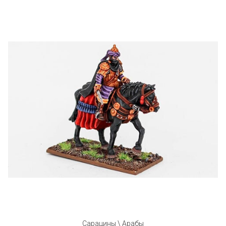
Сарацины \ Арабы