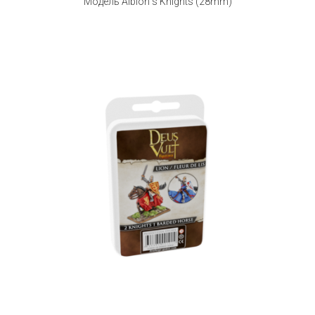
Модель Albion''s Knights (28mm)