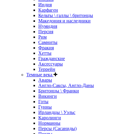
Индия
Карфаген
Кельты \ галлы \ бритонцы
Македония и наследники
Нумидия
Персия
Рим
Самниты
Фракия
Хетты
Гражданские
Аксессуары
Террейн
Темные века
Авары
Англо-Саксы, Англо-Даны
Бритонцы \ Франки
Викинги
Готы
Гунны
Ирландцы \ Уэльс
Каролинги
Норманны
Персы (Сасаниды)
Пикты