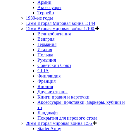
Армии
Аксессуары
Террейн
1930-ые годы
12мм Вторая Мировая война 1:144
15мм Вторая мировая война 1:100
Великобритания
Венгрия
Германия
Италия
Польша
Румыния
Советский Союз
США
Финляндия
Франция
Япония
Другие страны
Книги правил и карточки
Аксессуары: подставки, маркеры, кубики и
тп
Ландшафт
Покрытия для игрового стола
28мм Вторая мировая война 1:56
Starter Army