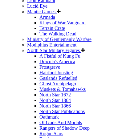
Lion Rampant
Lucid Eye
Mantic Games
Armada
Kings of War Vanguard
Terrain Crate
The Walking Dead
Ministry of Gentlemanly Warfare
Modiphius Entertainment
North Star Military Figures
A Fistful of Kung Fu
Dracula's America
Frostgrave
Hairfoot Jousting
Gaslands Refuelled
Ghost Archipelago
Muskets & Tomahawks
North Star 1672
North Star 1864
North Star 1866
North Star Publications
Oathmark
Of Gods And Mortals
Rangers of Shadow Deep
Rogue Stars