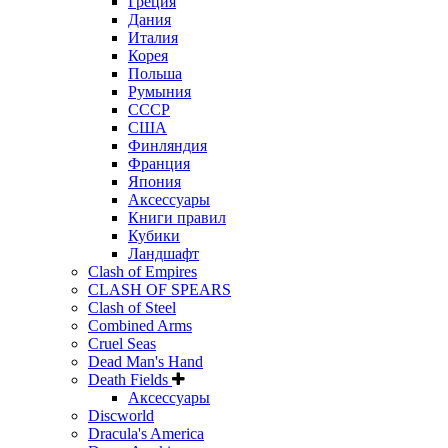
Греция
Дания
Италия
Корея
Польша
Румыния
СССР
США
Финляндия
Франция
Япония
Аксессуары
Книги правил
Кубики
Ландшафт
Clash of Empires
CLASH OF SPEARS
Clash of Steel
Combined Arms
Cruel Seas
Dead Man's Hand
Death Fields
Аксессуары
Discworld
Dracula's America