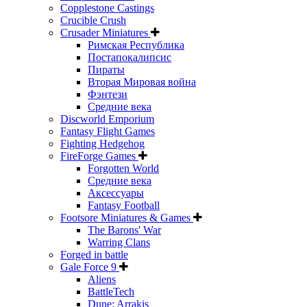
Copplestone Castings
Crucible Crush
Crusader Miniatures
Римская Республика
Постапокалипсис
Пираты
Вторая Мировая война
Фэнтези
Средние века
Discworld Emporium
Fantasy Flight Games
Fighting Hedgehog
FireForge Games
Forgotten World
Средние века
Аксессуары
Fantasy Football
Footsore Miniatures & Games
The Barons' War
Warring Clans
Forged in battle
Gale Force 9
Aliens
BattleTech
Dune: Arrakis