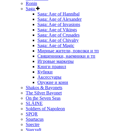
Ronin
Saga
Saga: Age of Hannibal
Saga: Age of Alexander
Saga: Age of Invasions
Saga: Age of Vikings
Saga: Age of Crusades
Saga: Age of Chivalry
Saga: Age of Magic
Мирные жители, повозки и тп
Священники, наемники и тп
Игровые маркеры
Книги правил
Кубики
Аксессуары
Оружие и кони
Shakos & Bayonets
The Silver Bayonet
On the Seven Seas
SLÁINE
Soldiers of Napoleon
SPQR
Spartacus
Spectre
Starcraft