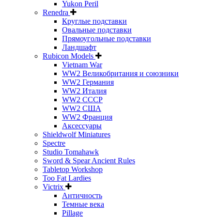
Yukon Peril
Renedra
Круглые подставки
Овальные подставки
Прямоугольные подставки
Ландшафт
Rubicon Models
Vietnam War
WW2 Великобритания и союзники
WW2 Германия
WW2 Италия
WW2 СССР
WW2 США
WW2 Франция
Аксессуары
Shieldwolf Miniatures
Spectre
Studio Tomahawk
Sword & Spear Ancient Rules
Tabletop Workshop
Too Fat Lardies
Victrix
Античность
Темные века
Pillage