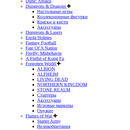
Dune: Arrakis
Dungeons & Dragons
Настольные игры
Коллекционные фигурки
Краски и кисти
Аксессуары
Dungeons & Lasers
Enola Holmes
Fantasy Football
Fate Of A Nation
Firefly: Misbehavin
A Fistful of Kung Fu
Forgotten World
ALBION
ALFHEIM
LIVING DEAD
NORTHERN KINGDOM
STONE REALM
Стартеры
Аксессуары
Игровые маркеры
Оружие
Flames of War
Starter Army
Великобритания