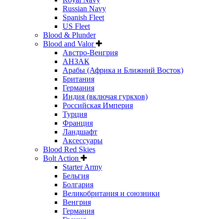
Russian Navy
Spanish Fleet
US Fleet
Blood & Plunder
Blood and Valor
Австро-Венгрия
АНЗАК
Арабы (Африка и Ближний Восток)
Британия
Германия
Индия (включая гуркхов)
Российская Империя
Турция
Франция
Ландшафт
Аксессуары
Blood Red Skies
Bolt Action
Starter Army
Бельгия
Болгария
Великобритания и союзники
Венгрия
Германия