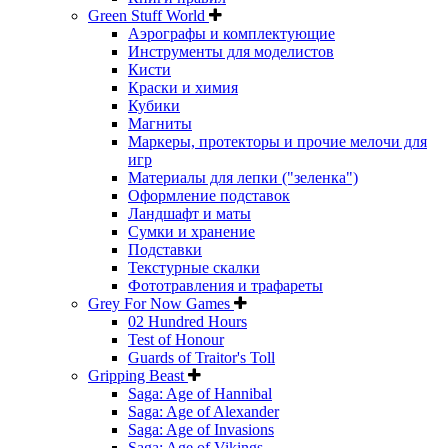
Green Stuff World
Аэрографы и комплектующие
Инструменты для моделистов
Кисти
Краски и химия
Кубики
Магниты
Маркеры, протекторы и прочие мелочи для
игр
Материалы для лепки ("зеленка")
Оформление подставок
Ландшафт и маты
Сумки и хранение
Подставки
Текстурные скалки
Фототравления и трафареты
Grey For Now Games
02 Hundred Hours
Test of Honour
Guards of Traitor's Toll
Gripping Beast
Saga: Age of Hannibal
Saga: Age of Alexander
Saga: Age of Invasions
Saga: Age of Vikings