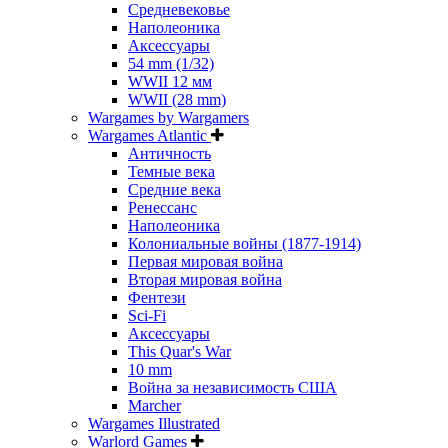
Средневековье
Наполеоника
Аксессуары
54 mm (1/32)
WWII 12 мм
WWII (28 mm)
Wargames by Wargamers
Wargames Atlantic
Античность
Темные века
Средние века
Ренессанс
Наполеоника
Колониальные войны (1877-1914)
Первая мировая война
Вторая мировая война
Фентези
Sci-Fi
Аксессуары
This Quar's War
10 mm
Война за независимость США
Marcher
Wargames Illustrated
Warlord Games