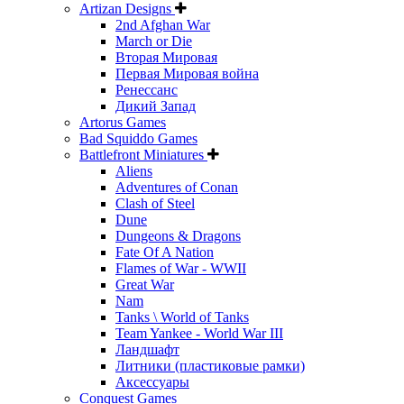
Artizan Designs
2nd Afghan War
March or Die
Вторая Мировая
Первая Мировая война
Ренессанс
Дикий Запад
Artorus Games
Bad Squiddo Games
Battlefront Miniatures
Aliens
Adventures of Conan
Clash of Steel
Dune
Dungeons & Dragons
Fate Of A Nation
Flames of War - WWII
Great War
Nam
Tanks \ World of Tanks
Team Yankee - World War III
Ландшафт
Литники (пластиковые рамки)
Аксессуары
Conquest Games