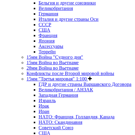
Бельгия и другие союзники
Великобритания
Германия
Италия и другие страны Оси
СССР
США
Франция
Япония
Аксессуары
Террейн
15мм Война "Судного дня"
15мм Война во Вьетнаме
28мм Война во Вьетнаме
Конфликты после Второй мировой войны
15мм "Третья мировая" 1:100
ГДР и другие страны Варшавского Договора
Великобритания / АНЗАК
Западная Германия
Израиль
Ирак
Иран
НАТО: Франция, Голландия, Канада
НАТО: Скандинавия
Советский Союз
США