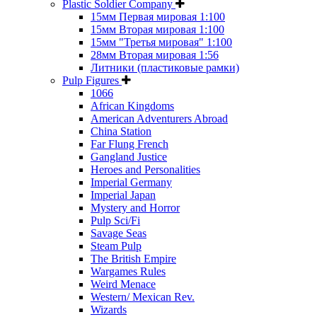
Plastic Soldier Company
15мм Первая мировая 1:100
15мм Вторая мировая 1:100
15мм "Третья мировая" 1:100
28мм Вторая мировая 1:56
Литники (пластиковые рамки)
Pulp Figures
1066
African Kingdoms
American Adventurers Abroad
China Station
Far Flung French
Gangland Justice
Heroes and Personalities
Imperial Germany
Imperial Japan
Mystery and Horror
Pulp Sci/Fi
Savage Seas
Steam Pulp
The British Empire
Wargames Rules
Weird Menace
Western/ Mexican Rev.
Wizards