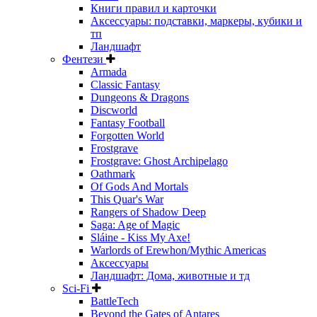
Книги правил и карточки
Аксессуары: подставки, маркеры, кубики и
тп
Ландшафт
Фентези
Armada
Classic Fantasy
Dungeons & Dragons
Discworld
Fantasy Football
Forgotten World
Frostgrave
Frostgrave: Ghost Archipelago
Oathmark
Of Gods And Mortals
This Quar's War
Rangers of Shadow Deep
Saga: Age of Magic
Sláine - Kiss My Axe!
Warlords of Erewhon/Mythic Americas
Аксессуары
Ландшафт: Дома, животные и тд
Sci-Fi
BattleTech
Beyond the Gates of Antares