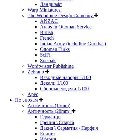
Ландшафт
Warp Miniatures
The Woodbine Design Company
ANZAC
Arabs In Ottoman Service
British
French
Indian Army (including Gurkhas)
Ottoman Turks
SciFi
Specials
Wordtwister Publishing
Zebrano
Взводные наборы 1/100
Декали 1/100
Сборные модели 1/100
Арес
По эпохам
Античность (15mm)
Античность (28mm)
Германцы
Греция \ Спарта
Дакия \ Сарматия \ Парфия
Египет
Иберия