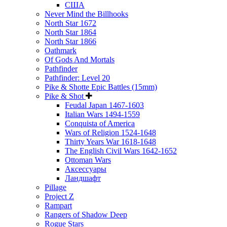
США
Never Mind the Billhooks
North Star 1672
North Star 1864
North Star 1866
Oathmark
Of Gods And Mortals
Pathfinder
Pathfinder: Level 20
Pike & Shotte Epic Battles (15mm)
Pike & Shot
Feudal Japan 1467-1603
Italian Wars 1494-1559
Conquista of America
Wars of Religion 1524-1648
Thirty Years War 1618-1648
The English Civil Wars 1642-1652
Ottoman Wars
Аксессуары
Ландшафт
Pillage
Project Z
Rampart
Rangers of Shadow Deep
Rogue Stars