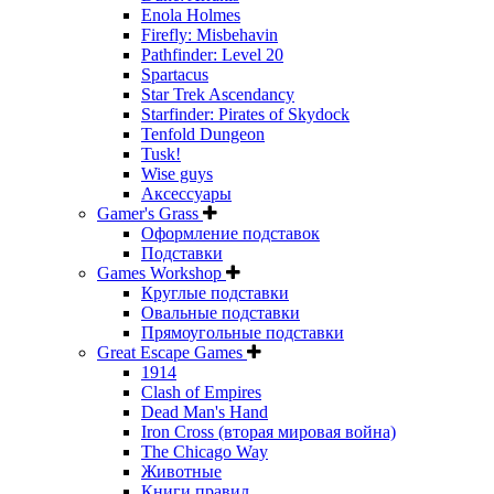
Enola Holmes
Firefly: Misbehavin
Pathfinder: Level 20
Spartacus
Star Trek Ascendancy
Starfinder: Pirates of Skydock
Tenfold Dungeon
Tusk!
Wise guys
Аксессуары
Gamer's Grass
Оформление подставок
Подставки
Games Workshop
Круглые подставки
Овальные подставки
Прямоугольные подставки
Great Escape Games
1914
Clash of Empires
Dead Man's Hand
Iron Cross (вторая мировая война)
The Chicago Way
Животные
Книги правил