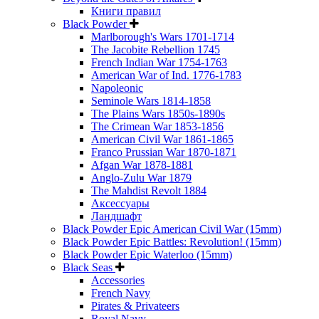
Книги правил
Black Powder
Marlborough's Wars 1701-1714
The Jacobite Rebellion 1745
French Indian War 1754-1763
American War of Ind. 1776-1783
Napoleonic
Seminole Wars 1814-1858
The Plains Wars 1850s-1890s
The Crimean War 1853-1856
American Civil War 1861-1865
Franco Prussian War 1870-1871
Afgan War 1878-1881
Anglo-Zulu War 1879
The Mahdist Revolt 1884
Аксессуары
Ландшафт
Black Powder Epic American Civil War (15mm)
Black Powder Epic Battles: Revolution! (15mm)
Black Powder Epic Waterloo (15mm)
Black Seas
Accessories
French Navy
Pirates & Privateers
Royal Navy