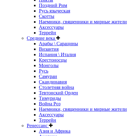
Поздний Рим
Русь языческая
Скотты
Наемники, священники и мирные жители
Аксессуары
Террейн
Средние века
Арабы \ Сарацины
Византия
Испания \ Италия
Крестоносцы
Монголы
Русь
Самураи
Скандинавия
Столетняя война
Тевтонский Орден
Тимуриды
Война Роз
Наемники, священники и мирные жители
Аксессуары
Террейн
Ренессанс
Азия и Африка