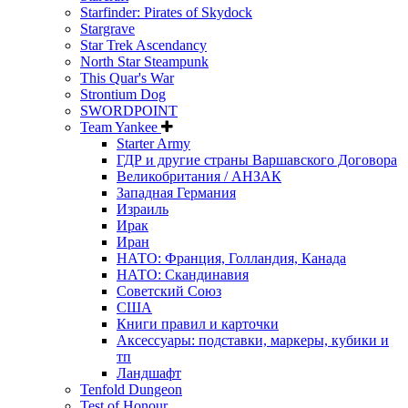
Starfinder: Pirates of Skydock
Stargrave
Star Trek Ascendancy
North Star Steampunk
This Quar's War
Strontium Dog
SWORDPOINT
Team Yankee
Starter Army
ГДР и другие страны Варшавского Договора
Великобритания / АНЗАК
Западная Германия
Израиль
Ирак
Иран
НАТО: Франция, Голландия, Канада
НАТО: Скандинавия
Советский Союз
США
Книги правил и карточки
Аксессуары: подставки, маркеры, кубики и
тп
Ландшафт
Tenfold Dungeon
Test of Honour