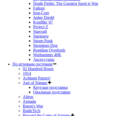
Death Fields: The Greatest Sport is War
Fallout
Iron-Core
Judge Dredd
Konflikt '47
Project Z
Starcraft
Stargrave
Steam Punk
Strontium Dog
Reptilian Overlords
Warhammer 40K
Аксессуары
По игровым системам
02 Hundred Hours
1914
Achtung Panzer!
Age of Sigmar
Круглые подставки
Овальные подставки
Aliens
Armada
Baron's War
BattleTech
Beyond the Gates of Antares