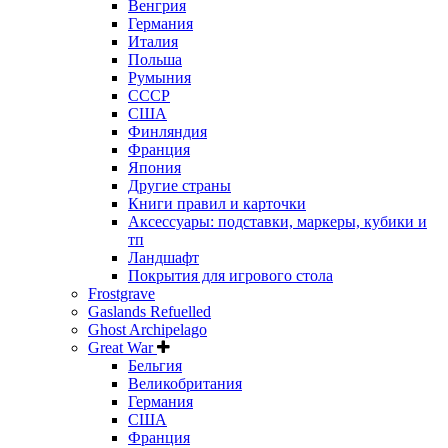
Венгрия
Германия
Италия
Польша
Румыния
СССР
США
Финляндия
Франция
Япония
Другие страны
Книги правил и карточки
Аксессуары: подставки, маркеры, кубики и
тп
Ландшафт
Покрытия для игрового стола
Frostgrave
Gaslands Refuelled
Ghost Archipelago
Great War
Бельгия
Великобритания
Германия
США
Франция