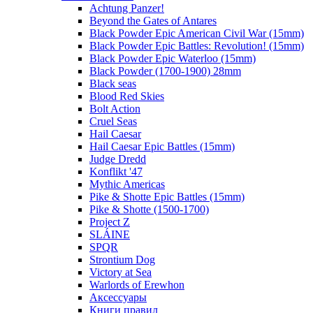
Achtung Panzer!
Beyond the Gates of Antares
Black Powder Epic American Civil War (15mm)
Black Powder Epic Battles: Revolution! (15mm)
Black Powder Epic Waterloo (15mm)
Black Powder (1700-1900) 28mm
Black seas
Blood Red Skies
Bolt Action
Cruel Seas
Hail Caesar
Hail Caesar Epic Battles (15mm)
Judge Dredd
Konflikt '47
Mythic Americas
Pike & Shotte Epic Battles (15mm)
Pike & Shotte (1500-1700)
Project Z
SLÁINE
SPQR
Strontium Dog
Victory at Sea
Warlords of Erewhon
Аксессуары
Книги правил