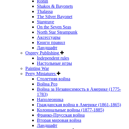
Ronin
Shakos & Bayonets
Thalassa
The Silver Bayonet
Stargrave
On the Seven Seas
North Star Steampunk
Аксессуары
Книги правил
Ландшафт
Osprey Publishing
Independent rules
Настольные игры
Painting War
Perry Miniatures
Столетняя война
Война Роз
Война за Независимость в Америке (1775-
1783)
Наполеоника
Гражданская война в Америке (1861-1865)
Колониальные войны (1877-1885)
Франко-Прусская война
Вторая мировая война
Ландшафт