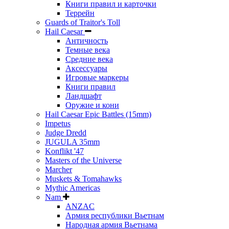
Книги правил и карточки
Террейн
Guards of Traitor's Toll
Hail Caesar
Античность
Темные века
Средние века
Аксессуары
Игровые маркеры
Книги правил
Ландшафт
Оружие и кони
Hail Caesar Epic Battles (15mm)
Impetus
Judge Dredd
JUGULA 35mm
Konflikt '47
Masters of the Universe
Marcher
Muskets & Tomahawks
Mythic Americas
Nam
ANZAC
Армия республики Вьетнам
Народная армия Вьетнама