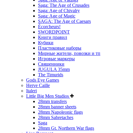
Saga: The Age of Crusades
Saga: Age of Chivalry
Saga: Age of Magic
SAGA: The Age of Caesars
Écorcheurs!
SWORDPOINT
Книги правил
Кубики
Пластиковые наборы
Мирные жители, повозки и тп
Игровые маркеры
Священники
JUGULA 35mm
The Timurids
Gods Eye Games
Herve Caille
Italeri
Little Big Men Studios
28mm transfers
28mm banner sheets
28mm Napoleonic flags
28mm Sabretaches
Saga
28mm Gt. Northern War flags