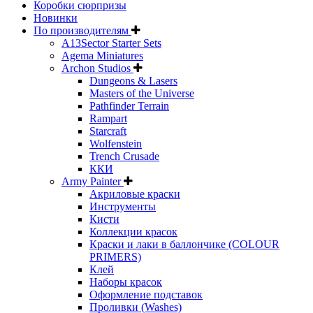
Коробки сюрпризы
Новинки
По производителям
A13Sector Starter Sets
Agema Miniatures
Archon Studios
Dungeons & Lasers
Masters of the Universe
Pathfinder Terrain
Rampart
Starcraft
Wolfenstein
Trench Crusade
ККИ
Army Painter
Акриловые краски
Инструменты
Кисти
Коллекции красок
Краски и лаки в баллончике (COLOUR
PRIMERS)
Клей
Наборы красок
Оформление подставок
Проливки (Washes)