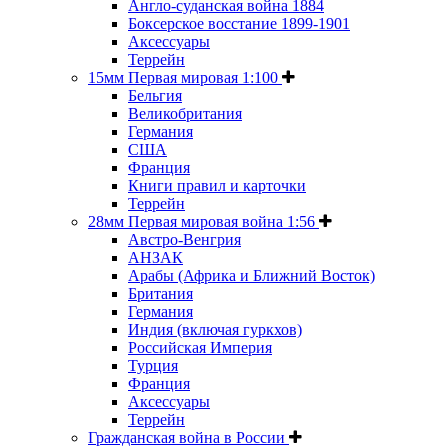
Англо-суданская война 1884
Боксерское восстание 1899-1901
Аксессуары
Террейн
15мм Первая мировая 1:100
Бельгия
Великобритания
Германия
США
Франция
Книги правил и карточки
Террейн
28мм Первая мировая война 1:56
Австро-Венгрия
АНЗАК
Арабы (Африка и Ближний Восток)
Британия
Германия
Индия (включая гуркхов)
Российская Империя
Турция
Франция
Аксессуары
Террейн
Гражданская война в России