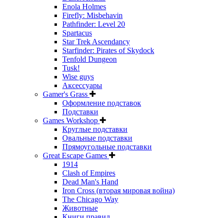
Enola Holmes
Firefly: Misbehavin
Pathfinder: Level 20
Spartacus
Star Trek Ascendancy
Starfinder: Pirates of Skydock
Tenfold Dungeon
Tusk!
Wise guys
Аксессуары
Gamer's Grass
Оформление подставок
Подставки
Games Workshop
Круглые подставки
Овальные подставки
Прямоугольные подставки
Great Escape Games
1914
Clash of Empires
Dead Man's Hand
Iron Cross (вторая мировая война)
The Chicago Way
Животные
Книги правил