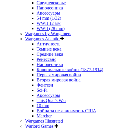
Средневековье
Наполеоника
Аксессуары
54 mm (1/32)
WWII 12 мм
WWII (28 mm)
Wargames by Wargamers
Wargames Atlantic
Античность
Темные века
Средние века
Ренессанс
Наполеоника
Колониальные войны (1877-1914)
Первая мировая война
Вторая мировая война
Фентези
Sci-Fi
Аксессуары
This Quar's War
10 mm
Война за независимость США
Marcher
Wargames Illustrated
Warlord Games