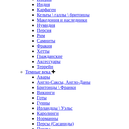
Индия
Карфаген
Кельты \ галлы \ бритонцы
Македония и наследники
Нумидия
Персия
Рим
Самниты
Фракия
Хетты
Гражданские
Аксессуары
Террейн
Темные века
Авары
Англо-Саксы, Англо-Даны
Бритонцы \ Франки
Викинги
Готы
Гунны
Ирландцы \ Уэльс
Каролинги
Норманны
Персы (Сасаниды)
Пикты