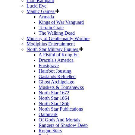
Lion Rampant
Lucid Eye
Mantic Games
Armada
Kings of War Vanguard
Terrain Crate
The Walking Dead
Ministry of Gentlemanly Warfare
Modiphius Entertainment
North Star Military Figures
A Fistful of Kung Fu
Dracula's America
Frostgrave
Hairfoot Jousting
Gaslands Refuelled
Ghost Archipelago
Muskets & Tomahawks
North Star 1672
North Star 1864
North Star 1866
North Star Publications
Oathmark
Of Gods And Mortals
Rangers of Shadow Deep
Rogue Stars