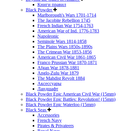
Книги правил
Black Powder
Marlborough's Wars 1701-1714
The Jacobite Rebellion 1745
French Indian War 1754-1763
American War of Ind. 1776-1783
Napoleonic
Seminole Wars 1814-1858
The Plains Wars 1850s-1890s
The Crimean War 1853-1856
American Civil War 1861-1865
Franco Prussian War 1870-1871
Afgan War 1878-1881
Anglo-Zulu War 1879
The Mahdist Revolt 1884
Аксессуары
Ландшафт
Black Powder Epic American Civil War (15mm)
Black Powder Epic Battles: Revolution! (15mm)
Black Powder Epic Waterloo (15mm)
Black Seas
Accessories
French Navy
Pirates & Privateers
Royal Navy