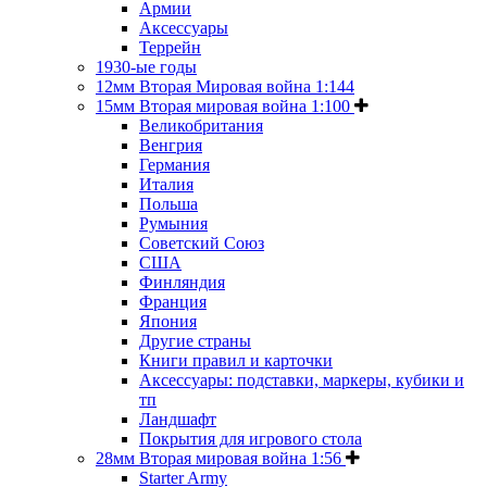
Армии
Аксессуары
Террейн
1930-ые годы
12мм Вторая Мировая война 1:144
15мм Вторая мировая война 1:100
Великобритания
Венгрия
Германия
Италия
Польша
Румыния
Советский Союз
США
Финляндия
Франция
Япония
Другие страны
Книги правил и карточки
Аксессуары: подставки, маркеры, кубики и
тп
Ландшафт
Покрытия для игрового стола
28мм Вторая мировая война 1:56
Starter Army