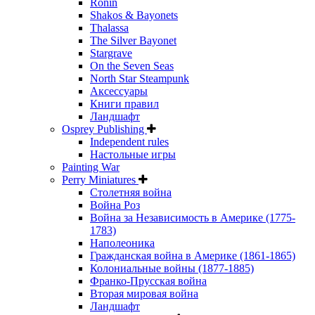
Ronin
Shakos & Bayonets
Thalassa
The Silver Bayonet
Stargrave
On the Seven Seas
North Star Steampunk
Аксессуары
Книги правил
Ландшафт
Osprey Publishing
Independent rules
Настольные игры
Painting War
Perry Miniatures
Столетняя война
Война Роз
Война за Независимость в Америке (1775-
1783)
Наполеоника
Гражданская война в Америке (1861-1865)
Колониальные войны (1877-1885)
Франко-Прусская война
Вторая мировая война
Ландшафт