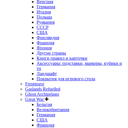
Венгрия
Германия
Италия
Польша
Румыния
СССР
США
Финляндия
Франция
Япония
Другие страны
Книги правил и карточки
Аксессуары: подставки, маркеры, кубики и
тп
Ландшафт
Покрытия для игрового стола
Frostgrave
Gaslands Refuelled
Ghost Archipelago
Great War
Бельгия
Великобритания
Германия
США
Франция