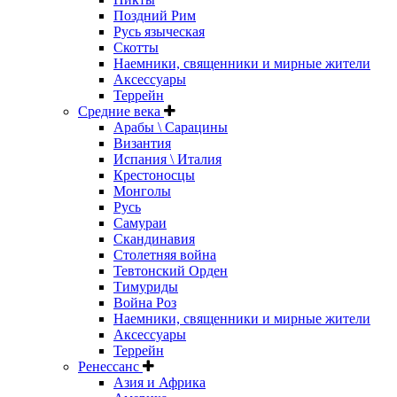
Поздний Рим
Русь языческая
Скотты
Наемники, священники и мирные жители
Аксессуары
Террейн
Средние века
Арабы \ Сарацины
Византия
Испания \ Италия
Крестоносцы
Монголы
Русь
Самураи
Скандинавия
Столетняя война
Тевтонский Орден
Тимуриды
Война Роз
Наемники, священники и мирные жители
Аксессуары
Террейн
Ренессанс
Азия и Африка