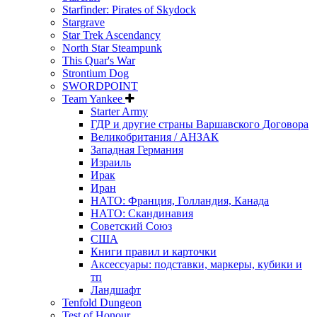
Starfinder: Pirates of Skydock
Stargrave
Star Trek Ascendancy
North Star Steampunk
This Quar's War
Strontium Dog
SWORDPOINT
Team Yankee
Starter Army
ГДР и другие страны Варшавского Договора
Великобритания / АНЗАК
Западная Германия
Израиль
Ирак
Иран
НАТО: Франция, Голландия, Канада
НАТО: Скандинавия
Советский Союз
США
Книги правил и карточки
Аксессуары: подставки, маркеры, кубики и
тп
Ландшафт
Tenfold Dungeon
Test of Honour