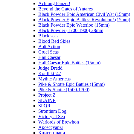
Achtung Panzer!
Beyond the Gates of Antares
Black Powder Epic American Civil War (15mm)
Black Powder Epic Battles: Revolution! (15mm)
Black Powder Epic Waterloo (15mm)
Black Powder (1700-1900) 28mm
Black seas
Blood Red Skies
Bolt Action
Cruel Seas
Hail Caesar
Hail Caesar Epic Battles (15mm)
Judge Dredd
Konflikt '47
Mythic Americas
Pike & Shotte Epic Battles (15mm)
Pike & Shotte (1500-1700)
Project Z
SLÁINE
SPQR
Strontium Dog
Victory at Sea
Warlords of Erewhon
Аксессуары
Книги правил