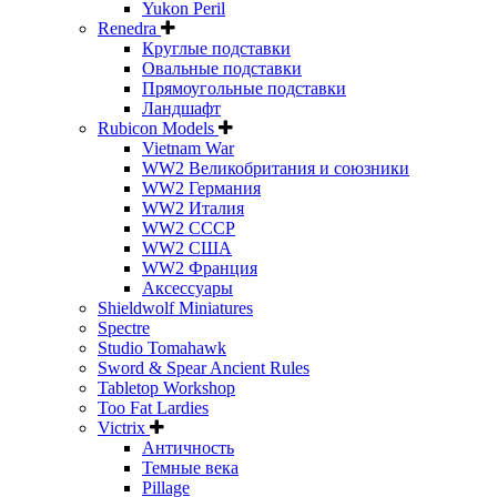
Yukon Peril
Renedra
Круглые подставки
Овальные подставки
Прямоугольные подставки
Ландшафт
Rubicon Models
Vietnam War
WW2 Великобритания и союзники
WW2 Германия
WW2 Италия
WW2 СССР
WW2 США
WW2 Франция
Аксессуары
Shieldwolf Miniatures
Spectre
Studio Tomahawk
Sword & Spear Ancient Rules
Tabletop Workshop
Too Fat Lardies
Victrix
Античность
Темные века
Pillage