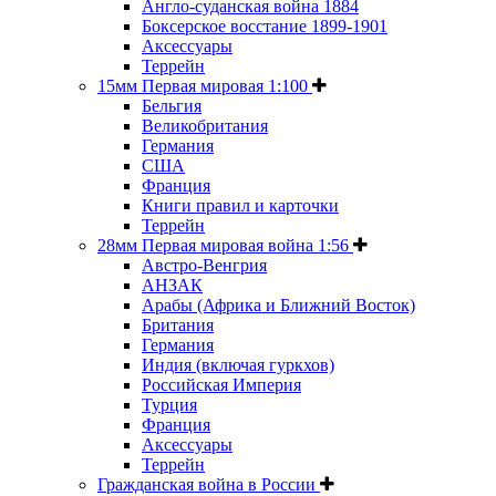
Англо-суданская война 1884
Боксерское восстание 1899-1901
Аксессуары
Террейн
15мм Первая мировая 1:100
Бельгия
Великобритания
Германия
США
Франция
Книги правил и карточки
Террейн
28мм Первая мировая война 1:56
Австро-Венгрия
АНЗАК
Арабы (Африка и Ближний Восток)
Британия
Германия
Индия (включая гуркхов)
Российская Империя
Турция
Франция
Аксессуары
Террейн
Гражданская война в России