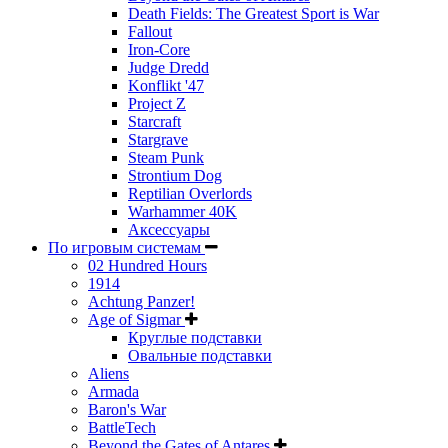
Death Fields: The Greatest Sport is War
Fallout
Iron-Core
Judge Dredd
Konflikt '47
Project Z
Starcraft
Stargrave
Steam Punk
Strontium Dog
Reptilian Overlords
Warhammer 40K
Аксессуары
По игровым системам
02 Hundred Hours
1914
Achtung Panzer!
Age of Sigmar
Круглые подставки
Овальные подставки
Aliens
Armada
Baron's War
BattleTech
Beyond the Gates of Antares