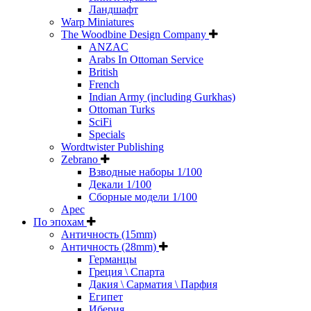
Ландшафт
Warp Miniatures
The Woodbine Design Company
ANZAC
Arabs In Ottoman Service
British
French
Indian Army (including Gurkhas)
Ottoman Turks
SciFi
Specials
Wordtwister Publishing
Zebrano
Взводные наборы 1/100
Декали 1/100
Сборные модели 1/100
Арес
По эпохам
Античность (15mm)
Античность (28mm)
Германцы
Греция \ Спарта
Дакия \ Сарматия \ Парфия
Египет
Иберия