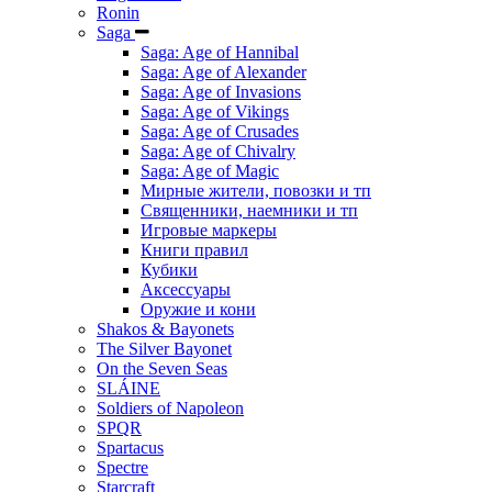
Ronin
Saga
Saga: Age of Hannibal
Saga: Age of Alexander
Saga: Age of Invasions
Saga: Age of Vikings
Saga: Age of Crusades
Saga: Age of Chivalry
Saga: Age of Magic
Мирные жители, повозки и тп
Священники, наемники и тп
Игровые маркеры
Книги правил
Кубики
Аксессуары
Оружие и кони
Shakos & Bayonets
The Silver Bayonet
On the Seven Seas
SLÁINE
Soldiers of Napoleon
SPQR
Spartacus
Spectre
Starcraft