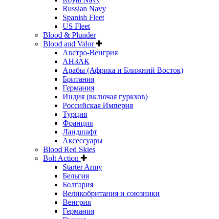
Russian Navy
Spanish Fleet
US Fleet
Blood & Plunder
Blood and Valor
Австро-Венгрия
АНЗАК
Арабы (Африка и Ближний Восток)
Британия
Германия
Индия (включая гуркхов)
Российская Империя
Турция
Франция
Ландшафт
Аксессуары
Blood Red Skies
Bolt Action
Starter Army
Бельгия
Болгария
Великобритания и союзники
Венгрия
Германия