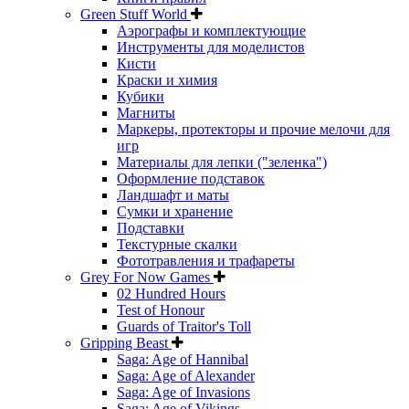
Green Stuff World
Аэрографы и комплектующие
Инструменты для моделистов
Кисти
Краски и химия
Кубики
Магниты
Маркеры, протекторы и прочие мелочи для
игр
Материалы для лепки ("зеленка")
Оформление подставок
Ландшафт и маты
Сумки и хранение
Подставки
Текстурные скалки
Фототравления и трафареты
Grey For Now Games
02 Hundred Hours
Test of Honour
Guards of Traitor's Toll
Gripping Beast
Saga: Age of Hannibal
Saga: Age of Alexander
Saga: Age of Invasions
Saga: Age of Vikings