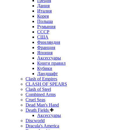
Греция
Дания
Италия
Корея
Польша
Румыния
СССР
США
Финляндия
Франция
Япония
Аксессуары
Книги правил
Кубики
Ландшафт
Clash of Empires
CLASH OF SPEARS
Clash of Steel
Combined Arms
Cruel Seas
Dead Man's Hand
Death Fields
Аксессуары
Discworld
Dracula's America