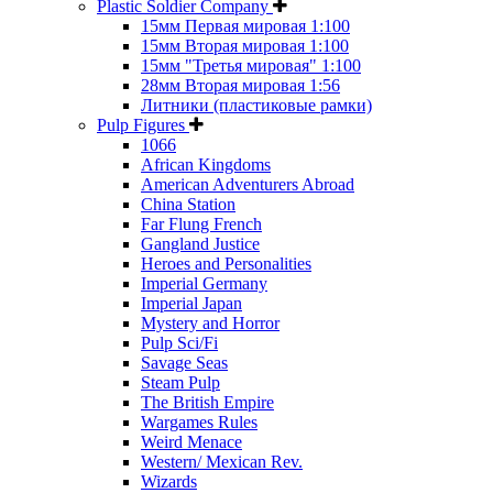
Plastic Soldier Company
15мм Первая мировая 1:100
15мм Вторая мировая 1:100
15мм "Третья мировая" 1:100
28мм Вторая мировая 1:56
Литники (пластиковые рамки)
Pulp Figures
1066
African Kingdoms
American Adventurers Abroad
China Station
Far Flung French
Gangland Justice
Heroes and Personalities
Imperial Germany
Imperial Japan
Mystery and Horror
Pulp Sci/Fi
Savage Seas
Steam Pulp
The British Empire
Wargames Rules
Weird Menace
Western/ Mexican Rev.
Wizards