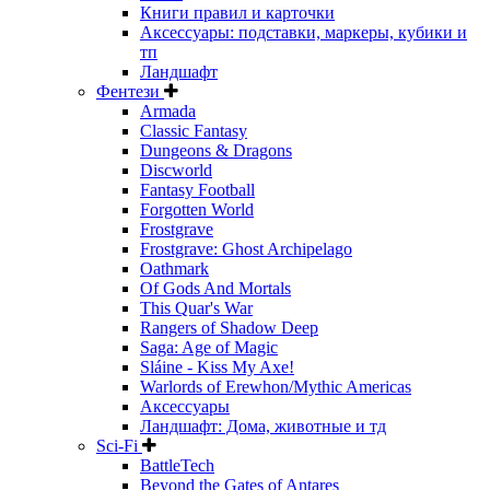
Книги правил и карточки
Аксессуары: подставки, маркеры, кубики и
тп
Ландшафт
Фентези
Armada
Classic Fantasy
Dungeons & Dragons
Discworld
Fantasy Football
Forgotten World
Frostgrave
Frostgrave: Ghost Archipelago
Oathmark
Of Gods And Mortals
This Quar's War
Rangers of Shadow Deep
Saga: Age of Magic
Sláine - Kiss My Axe!
Warlords of Erewhon/Mythic Americas
Аксессуары
Ландшафт: Дома, животные и тд
Sci-Fi
BattleTech
Beyond the Gates of Antares