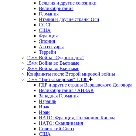
Бельгия и другие союзники
Великобритания
Германия
Италия и другие страны Оси
СССР
США
Франция
Япония
Аксессуары
Террейн
15мм Война "Судного дня"
15мм Война во Вьетнаме
28мм Война во Вьетнаме
Конфликты после Второй мировой войны
15мм "Третья мировая" 1:100
ГДР и другие страны Варшавского Договора
Великобритания / АНЗАК
Западная Германия
Израиль
Ирак
Иран
НАТО: Франция, Голландия, Канада
НАТО: Скандинавия
Советский Союз
США