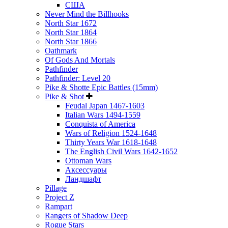
США
Never Mind the Billhooks
North Star 1672
North Star 1864
North Star 1866
Oathmark
Of Gods And Mortals
Pathfinder
Pathfinder: Level 20
Pike & Shotte Epic Battles (15mm)
Pike & Shot
Feudal Japan 1467-1603
Italian Wars 1494-1559
Conquista of America
Wars of Religion 1524-1648
Thirty Years War 1618-1648
The English Civil Wars 1642-1652
Ottoman Wars
Аксессуары
Ландшафт
Pillage
Project Z
Rampart
Rangers of Shadow Deep
Rogue Stars