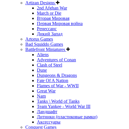
Artizan Designs
2nd Afghan War
March or Die
Вторая Мировая
Первая Мировая война
Ренессанс
Дикий Запад
Artorus Games
Bad Squiddo Games
Battlefront Miniatures
Aliens
Adventures of Conan
Clash of Steel
Dune
Dungeons & Dragons
Fate Of A Nation
Flames of War - WWII
Great War
Nam
Tanks \ World of Tanks
Team Yankee - World War III
Ландшафт
Литники (пластиковые рамки)
Аксессуары
Conquest Games