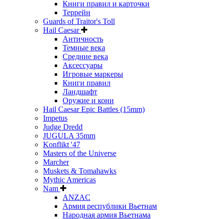
Книги правил и карточки
Террейн
Guards of Traitor's Toll
Hail Caesar
Античность
Темные века
Средние века
Аксессуары
Игровые маркеры
Книги правил
Ландшафт
Оружие и кони
Hail Caesar Epic Battles (15mm)
Impetus
Judge Dredd
JUGULA 35mm
Konflikt '47
Masters of the Universe
Marcher
Muskets & Tomahawks
Mythic Americas
Nam
ANZAC
Армия республики Вьетнам
Народная армия Вьетнама