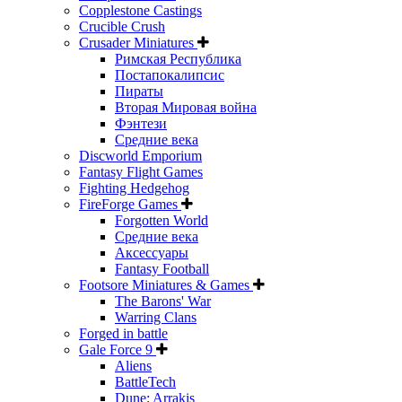
Copplestone Castings
Crucible Crush
Crusader Miniatures
Римская Республика
Постапокалипсис
Пираты
Вторая Мировая война
Фэнтези
Средние века
Discworld Emporium
Fantasy Flight Games
Fighting Hedgehog
FireForge Games
Forgotten World
Средние века
Аксессуары
Fantasy Football
Footsore Miniatures & Games
The Barons' War
Warring Clans
Forged in battle
Gale Force 9
Aliens
BattleTech
Dune: Arrakis