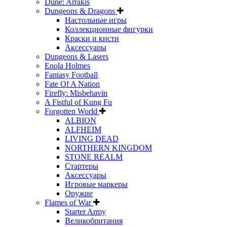
Dune: Arrakis
Dungeons & Dragons
Настольные игры
Коллекционные фигурки
Краски и кисти
Аксессуары
Dungeons & Lasers
Enola Holmes
Fantasy Football
Fate Of A Nation
Firefly: Misbehavin
A Fistful of Kung Fu
Forgotten World
ALBION
ALFHEIM
LIVING DEAD
NORTHERN KINGDOM
STONE REALM
Стартеры
Аксессуары
Игровые маркеры
Оружие
Flames of War
Starter Army
Великобритания