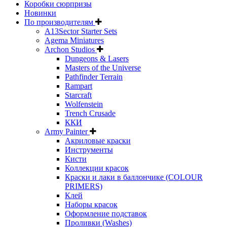
Коробки сюрпризы
Новинки
По производителям
A13Sector Starter Sets
Agema Miniatures
Archon Studios
Dungeons & Lasers
Masters of the Universe
Pathfinder Terrain
Rampart
Starcraft
Wolfenstein
Trench Crusade
ККИ
Army Painter
Акриловые краски
Инструменты
Кисти
Коллекции красок
Краски и лаки в баллончике (COLOUR
PRIMERS)
Клей
Наборы красок
Оформление подставок
Проливки (Washes)