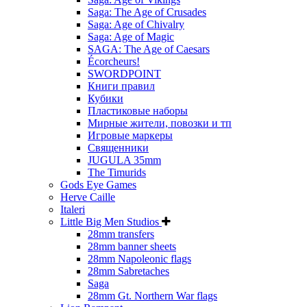
Saga: The Age of Crusades
Saga: Age of Chivalry
Saga: Age of Magic
SAGA: The Age of Caesars
Écorcheurs!
SWORDPOINT
Книги правил
Кубики
Пластиковые наборы
Мирные жители, повозки и тп
Игровые маркеры
Священники
JUGULA 35mm
The Timurids
Gods Eye Games
Herve Caille
Italeri
Little Big Men Studios
28mm transfers
28mm banner sheets
28mm Napoleonic flags
28mm Sabretaches
Saga
28mm Gt. Northern War flags