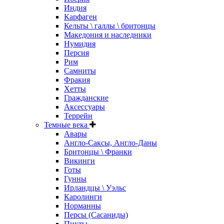
Индия
Карфаген
Кельты \ галлы \ бритонцы
Македония и наследники
Нумидия
Персия
Рим
Самниты
Фракия
Хетты
Гражданские
Аксессуары
Террейн
Темные века
Авары
Англо-Саксы, Англо-Даны
Бритонцы \ Франки
Викинги
Готы
Гунны
Ирландцы \ Уэльс
Каролинги
Норманны
Персы (Сасаниды)
Пикты