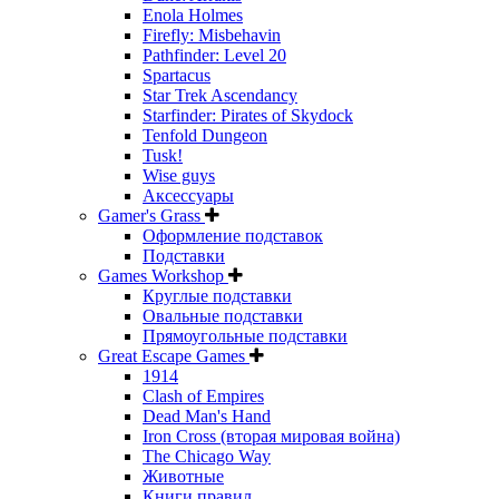
Enola Holmes
Firefly: Misbehavin
Pathfinder: Level 20
Spartacus
Star Trek Ascendancy
Starfinder: Pirates of Skydock
Tenfold Dungeon
Tusk!
Wise guys
Аксессуары
Gamer's Grass
Оформление подставок
Подставки
Games Workshop
Круглые подставки
Овальные подставки
Прямоугольные подставки
Great Escape Games
1914
Clash of Empires
Dead Man's Hand
Iron Cross (вторая мировая война)
The Chicago Way
Животные
Книги правил