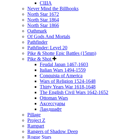
США
Never Mind the Billhooks
North Star 1672
North Star 1864
North Star 1866
Oathmark
Of Gods And Mortals
Pathfinder
Pathfinder: Level 20
Pike & Shotte Epic Battles (15mm)
Pike & Shot
Feudal Japan 1467-1603
Italian Wars 1494-1559
Conquista of America
Wars of Religion 1524-1648
Thirty Years War 1618-1648
The English Civil Wars 1642-1652
Ottoman Wars
Аксессуары
Ландшафт
Pillage
Project Z
Rampart
Rangers of Shadow Deep
Rogue Stars