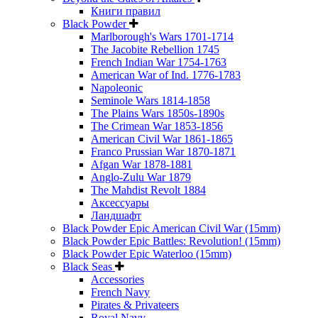
Книги правил
Black Powder
Marlborough's Wars 1701-1714
The Jacobite Rebellion 1745
French Indian War 1754-1763
American War of Ind. 1776-1783
Napoleonic
Seminole Wars 1814-1858
The Plains Wars 1850s-1890s
The Crimean War 1853-1856
American Civil War 1861-1865
Franco Prussian War 1870-1871
Afgan War 1878-1881
Anglo-Zulu War 1879
The Mahdist Revolt 1884
Аксессуары
Ландшафт
Black Powder Epic American Civil War (15mm)
Black Powder Epic Battles: Revolution! (15mm)
Black Powder Epic Waterloo (15mm)
Black Seas
Accessories
French Navy
Pirates & Privateers
Royal Navy