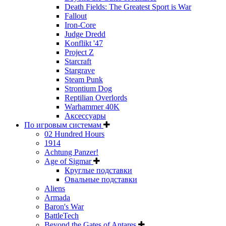
Death Fields: The Greatest Sport is War
Fallout
Iron-Core
Judge Dredd
Konflikt '47
Project Z
Starcraft
Stargrave
Steam Punk
Strontium Dog
Reptilian Overlords
Warhammer 40K
Аксессуары
По игровым системам
02 Hundred Hours
1914
Achtung Panzer!
Age of Sigmar
Круглые подставки
Овальные подставки
Aliens
Armada
Baron's War
BattleTech
Beyond the Gates of Antares