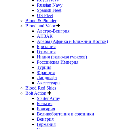
Russian Navy
Spanish Fleet
US Fleet
Blood & Plunder
Blood and Valor
Австро-Венгрия
АНЗАК
Арабы (Африка и Ближний Восток)
Британия
Германия
Индия (включая гуркхов)
Российская Империя
Турция
Франция
Ландшафт
Аксессуары
Blood Red Skies
Bolt Action
Starter Army
Бельгия
Болгария
Великобритания и союзники
Венгрия
Германия