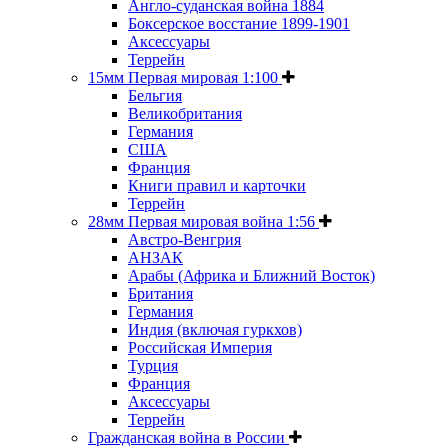
Англо-суданская война 1884
Боксерское восстание 1899-1901
Аксессуары
Террейн
15мм Первая мировая 1:100
Бельгия
Великобритания
Германия
США
Франция
Книги правил и карточки
Террейн
28мм Первая мировая война 1:56
Австро-Венгрия
АНЗАК
Арабы (Африка и Ближний Восток)
Британия
Германия
Индия (включая гуркхов)
Российская Империя
Турция
Франция
Аксессуары
Террейн
Гражданская война в России