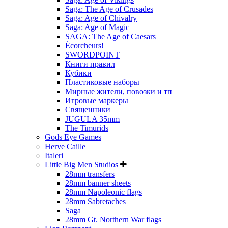
Saga: The Age of Crusades
Saga: Age of Chivalry
Saga: Age of Magic
SAGA: The Age of Caesars
Écorcheurs!
SWORDPOINT
Книги правил
Кубики
Пластиковые наборы
Мирные жители, повозки и тп
Игровые маркеры
Священники
JUGULA 35mm
The Timurids
Gods Eye Games
Herve Caille
Italeri
Little Big Men Studios
28mm transfers
28mm banner sheets
28mm Napoleonic flags
28mm Sabretaches
Saga
28mm Gt. Northern War flags