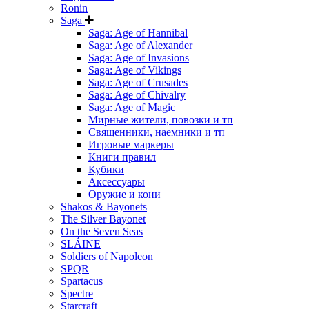
Ronin
Saga
Saga: Age of Hannibal
Saga: Age of Alexander
Saga: Age of Invasions
Saga: Age of Vikings
Saga: Age of Crusades
Saga: Age of Chivalry
Saga: Age of Magic
Мирные жители, повозки и тп
Священники, наемники и тп
Игровые маркеры
Книги правил
Кубики
Аксессуары
Оружие и кони
Shakos & Bayonets
The Silver Bayonet
On the Seven Seas
SLÁINE
Soldiers of Napoleon
SPQR
Spartacus
Spectre
Starcraft