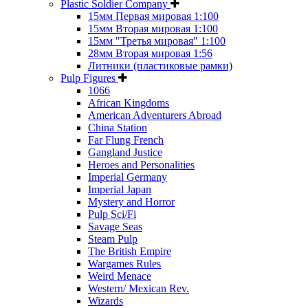
Plastic Soldier Company
15мм Первая мировая 1:100
15мм Вторая мировая 1:100
15мм "Третья мировая" 1:100
28мм Вторая мировая 1:56
Литники (пластиковые рамки)
Pulp Figures
1066
African Kingdoms
American Adventurers Abroad
China Station
Far Flung French
Gangland Justice
Heroes and Personalities
Imperial Germany
Imperial Japan
Mystery and Horror
Pulp Sci/Fi
Savage Seas
Steam Pulp
The British Empire
Wargames Rules
Weird Menace
Western/ Mexican Rev.
Wizards