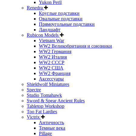
Yukon Peril
Renedra
Круглые подставки
Овальные подставки
Прямоугольные подставки
Ландшафт
Rubicon Models
Vietnam War
WW2 Великобритания и союзники
WW2 Германия
WW2 Италия
WW2 СССР
WW2 США
WW2 Франция
Аксессуары
Shieldwolf Miniatures
Spectre
Studio Tomahawk
Sword & Spear Ancient Rules
Tabletop Workshop
Too Fat Lardies
Victrix
Античность
Темные века
Pillage