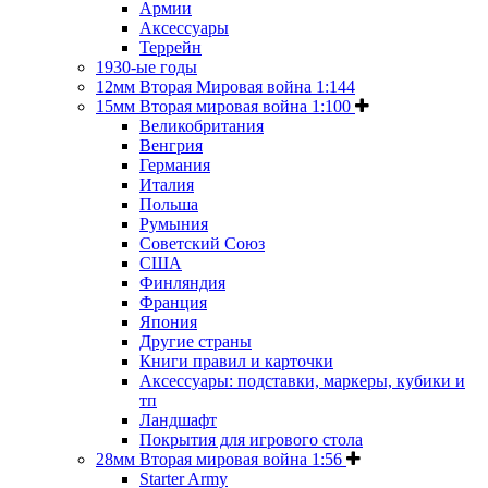
Армии
Аксессуары
Террейн
1930-ые годы
12мм Вторая Мировая война 1:144
15мм Вторая мировая война 1:100
Великобритания
Венгрия
Германия
Италия
Польша
Румыния
Советский Союз
США
Финляндия
Франция
Япония
Другие страны
Книги правил и карточки
Аксессуары: подставки, маркеры, кубики и
тп
Ландшафт
Покрытия для игрового стола
28мм Вторая мировая война 1:56
Starter Army