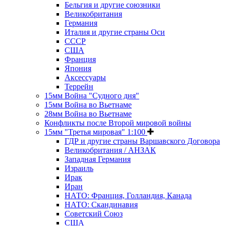
Бельгия и другие союзники
Великобритания
Германия
Италия и другие страны Оси
СССР
США
Франция
Япония
Аксессуары
Террейн
15мм Война "Судного дня"
15мм Война во Вьетнаме
28мм Война во Вьетнаме
Конфликты после Второй мировой войны
15мм "Третья мировая" 1:100
ГДР и другие страны Варшавского Договора
Великобритания / АНЗАК
Западная Германия
Израиль
Ирак
Иран
НАТО: Франция, Голландия, Канада
НАТО: Скандинавия
Советский Союз
США