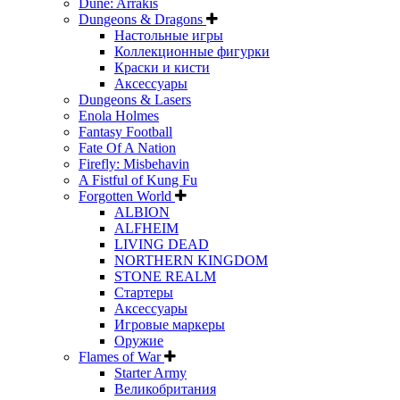
Dune: Arrakis
Dungeons & Dragons
Настольные игры
Коллекционные фигурки
Краски и кисти
Аксессуары
Dungeons & Lasers
Enola Holmes
Fantasy Football
Fate Of A Nation
Firefly: Misbehavin
A Fistful of Kung Fu
Forgotten World
ALBION
ALFHEIM
LIVING DEAD
NORTHERN KINGDOM
STONE REALM
Стартеры
Аксессуары
Игровые маркеры
Оружие
Flames of War
Starter Army
Великобритания