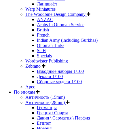
Ландшафт
Warp Miniatures
The Woodbine Design Company
ANZAC
Arabs In Ottoman Service
British
French
Indian Army (including Gurkhas)
Ottoman Turks
SciFi
Specials
Wordtwister Publishing
Zebrano
Взводные наборы 1/100
Декали 1/100
Сборные модели 1/100
Арес
По эпохам
Античность (15mm)
Античность (28mm)
Германцы
Греция \ Спарта
Дакия \ Сарматия \ Парфия
Египет
Иберия