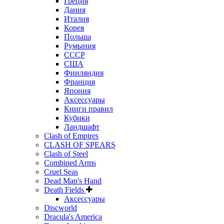
Греция
Дания
Италия
Корея
Польша
Румыния
СССР
США
Финляндия
Франция
Япония
Аксессуары
Книги правил
Кубики
Ландшафт
Clash of Empires
CLASH OF SPEARS
Clash of Steel
Combined Arms
Cruel Seas
Dead Man's Hand
Death Fields
Аксессуары
Discworld
Dracula's America