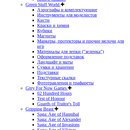
Green Stuff World
Аэрографы и комплектующие
Инструменты для моделистов
Кисти
Краски и химия
Кубики
Магниты
Маркеры, протекторы и прочие мелочи для
игр
Материалы для лепки ("зеленка")
Оформление подставок
Ландшафт и маты
Сумки и хранение
Подставки
Текстурные скалки
Фототравления и трафареты
Grey For Now Games
02 Hundred Hours
Test of Honour
Guards of Traitor's Toll
Gripping Beast
Saga: Age of Hannibal
Saga: Age of Alexander
Saga: Age of Invasions
Saga: Age of Vikings