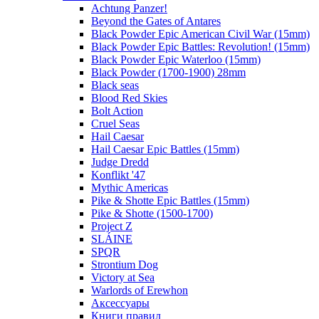
Achtung Panzer!
Beyond the Gates of Antares
Black Powder Epic American Civil War (15mm)
Black Powder Epic Battles: Revolution! (15mm)
Black Powder Epic Waterloo (15mm)
Black Powder (1700-1900) 28mm
Black seas
Blood Red Skies
Bolt Action
Cruel Seas
Hail Caesar
Hail Caesar Epic Battles (15mm)
Judge Dredd
Konflikt '47
Mythic Americas
Pike & Shotte Epic Battles (15mm)
Pike & Shotte (1500-1700)
Project Z
SLÁINE
SPQR
Strontium Dog
Victory at Sea
Warlords of Erewhon
Аксессуары
Книги правил