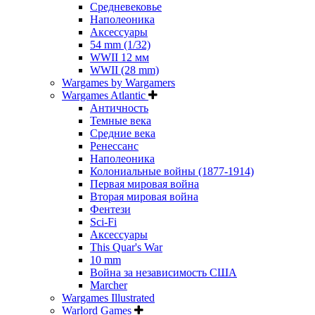
Средневековье
Наполеоника
Аксессуары
54 mm (1/32)
WWII 12 мм
WWII (28 mm)
Wargames by Wargamers
Wargames Atlantic
Античность
Темные века
Средние века
Ренессанс
Наполеоника
Колониальные войны (1877-1914)
Первая мировая война
Вторая мировая война
Фентези
Sci-Fi
Аксессуары
This Quar's War
10 mm
Война за независимость США
Marcher
Wargames Illustrated
Warlord Games