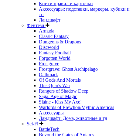
Книги правил и карточки
Аксессуары: подставки, маркеры, кубики и
тп
Ландшафт
Фентези
Armada
Classic Fantasy
Dungeons & Dragons
Discworld
Fantasy Football
Forgotten World
Frostgrave
Frostgrave: Ghost Archipelago
Oathmark
Of Gods And Mortals
This Quar's War
Rangers of Shadow Deep
Saga: Age of Magic
Sláine - Kiss My Axe!
Warlords of Erewhon/Mythic Americas
Аксессуары
Ландшафт: Дома, животные и тд
Sci-Fi
BattleTech
Beyond the Gates of Antares