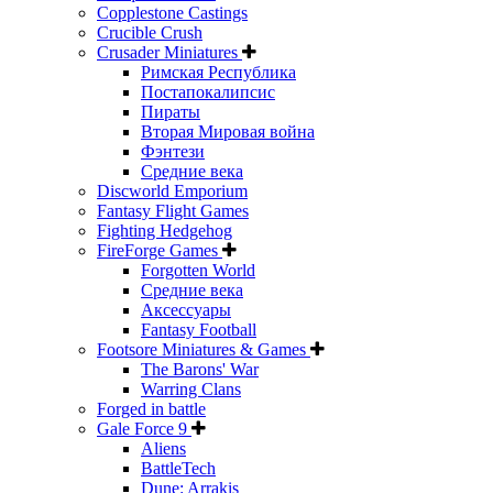
Copplestone Castings
Crucible Crush
Crusader Miniatures
Римская Республика
Постапокалипсис
Пираты
Вторая Мировая война
Фэнтези
Средние века
Discworld Emporium
Fantasy Flight Games
Fighting Hedgehog
FireForge Games
Forgotten World
Средние века
Аксессуары
Fantasy Football
Footsore Miniatures & Games
The Barons' War
Warring Clans
Forged in battle
Gale Force 9
Aliens
BattleTech
Dune: Arrakis