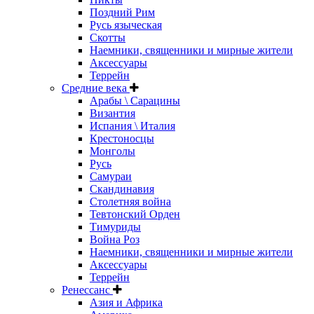
Поздний Рим
Русь языческая
Скотты
Наемники, священники и мирные жители
Аксессуары
Террейн
Средние века
Арабы \ Сарацины
Византия
Испания \ Италия
Крестоносцы
Монголы
Русь
Самураи
Скандинавия
Столетняя война
Тевтонский Орден
Тимуриды
Война Роз
Наемники, священники и мирные жители
Аксессуары
Террейн
Ренессанс
Азия и Африка