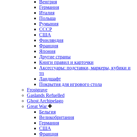
Венгрия
Германия
Италия
Польша
Румыния
СССР
США
Финляндия
Франция
Япония
Другие страны
Книги правил и карточки
Аксессуары: подставки, маркеры, кубики и
тп
Ландшафт
Покрытия для игрового стола
Frostgrave
Gaslands Refuelled
Ghost Archipelago
Great War
Бельгия
Великобритания
Германия
США
Франция