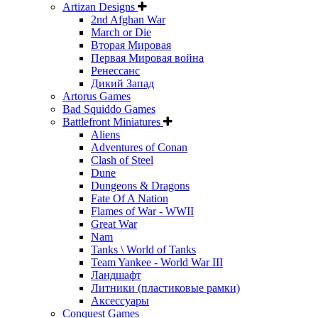
Artizan Designs
2nd Afghan War
March or Die
Вторая Мировая
Первая Мировая война
Ренессанс
Дикий Запад
Artorus Games
Bad Squiddo Games
Battlefront Miniatures
Aliens
Adventures of Conan
Clash of Steel
Dune
Dungeons & Dragons
Fate Of A Nation
Flames of War - WWII
Great War
Nam
Tanks \ World of Tanks
Team Yankee - World War III
Ландшафт
Литники (пластиковые рамки)
Аксессуары
Conquest Games