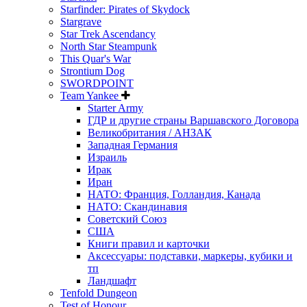
Starfinder: Pirates of Skydock
Stargrave
Star Trek Ascendancy
North Star Steampunk
This Quar's War
Strontium Dog
SWORDPOINT
Team Yankee
Starter Army
ГДР и другие страны Варшавского Договора
Великобритания / АНЗАК
Западная Германия
Израиль
Ирак
Иран
НАТО: Франция, Голландия, Канада
НАТО: Скандинавия
Советский Союз
США
Книги правил и карточки
Аксессуары: подставки, маркеры, кубики и
тп
Ландшафт
Tenfold Dungeon
Test of Honour