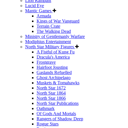
Lion Rampant
Lucid Eye
Mantic Games
Armada
Kings of War Vanguard
Terrain Crate
The Walking Dead
Ministry of Gentlemanly Warfare
Modiphius Entertainment
North Star Military Figures
A Fistful of Kung Fu
Dracula's America
Frostgrave
Hairfoot Jousting
Gaslands Refuelled
Ghost Archipelago
Muskets & Tomahawks
North Star 1672
North Star 1864
North Star 1866
North Star Publications
Oathmark
Of Gods And Mortals
Rangers of Shadow Deep
Rogue Stars