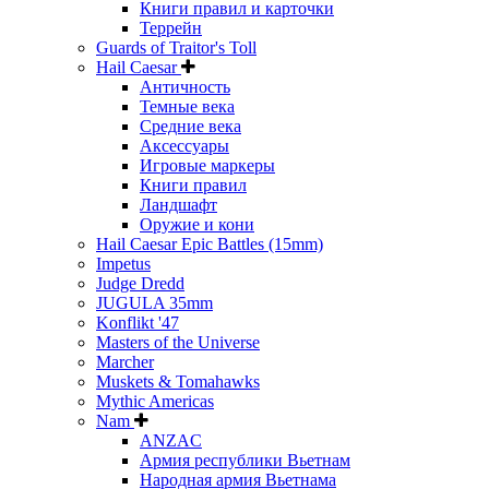
Книги правил и карточки
Террейн
Guards of Traitor's Toll
Hail Caesar
Античность
Темные века
Средние века
Аксессуары
Игровые маркеры
Книги правил
Ландшафт
Оружие и кони
Hail Caesar Epic Battles (15mm)
Impetus
Judge Dredd
JUGULA 35mm
Konflikt '47
Masters of the Universe
Marcher
Muskets & Tomahawks
Mythic Americas
Nam
ANZAC
Армия республики Вьетнам
Народная армия Вьетнама