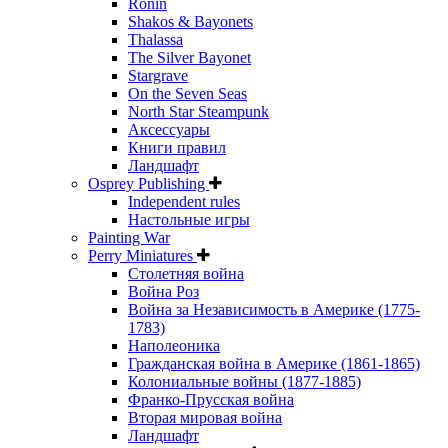
Ronin
Shakos & Bayonets
Thalassa
The Silver Bayonet
Stargrave
On the Seven Seas
North Star Steampunk
Аксессуары
Книги правил
Ландшафт
Osprey Publishing
Independent rules
Настольные игры
Painting War
Perry Miniatures
Столетняя война
Война Роз
Война за Независимость в Америке (1775-
1783)
Наполеоника
Гражданская война в Америке (1861-1865)
Колониальные войны (1877-1885)
Франко-Прусская война
Вторая мировая война
Ландшафт