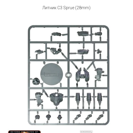
Литник C3 Sprue (28mm)