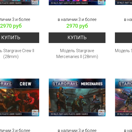
личии 3 и более
в наличии 3 и более
в н
2970 руб
2970 руб
КУПИТЬ
КУПИТЬ
 Stargrave Crew II
Модель Stargrave
Модель S
(28mm)
Mercenaries II (28mm)
личии 3 и более
в наличии 3 и более
в н