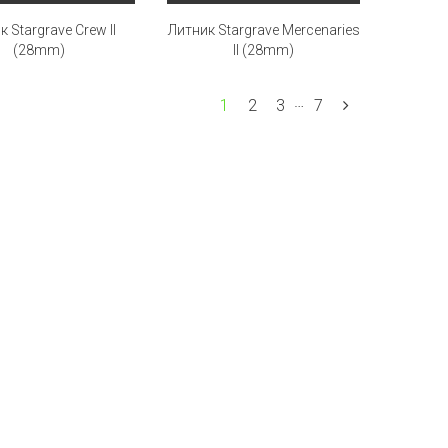
 Stargrave Crew II
Литник Stargrave Mercenaries
(28mm)
II (28mm)
…
1
2
3
7