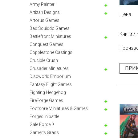
Army Painter
Artizan Designs
Цена
Artorus Games
Bad Squiddo Games
Книги /
Battlefront Miniatures
Conquest Games
Произв
Copplestone Castings
Crucible Crush
ПРИ
Crusader Miniatures
Discworld Emporium
Fantasy Flight Games
Fighting Hedgehog
FireForge Games
Footsore Miniatures & Games
Forged in battle
Gale Force 9
Gamer's Grass