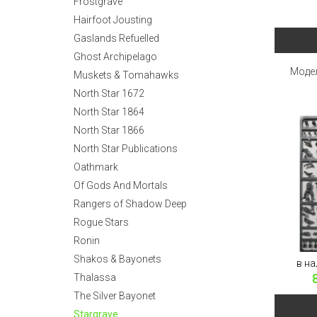
Frostgrave
Hairfoot Jousting
Gaslands Refuelled
Ghost Archipelago
Модел
Muskets & Tomahawks
North Star 1672
North Star 1864
North Star 1866
North Star Publications
Oathmark
Of Gods And Mortals
Rangers of Shadow Deep
Rogue Stars
Ronin
Shakos & Bayonets
в на
Thalassa
The Silver Bayonet
Stargrave