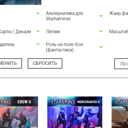
Альтернатива для
Жанр фа
Warhammer
 Карты / Декали
Литник
Масшта
одитель
Роль на поле боя
(фантастика)
МЕНИТЬ
СБРОСИТЬ