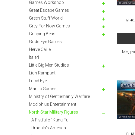
Games Workshop
Great Escape Games
Green Stuff World
в на
Grey For Now Games
Gripping Beast
Gods Eye Games
Herve Caille
Модель
Italeri
Little Big Men Studios
Lion Rampant
Lucid Eye
Mantic Games
Ministry of Gentlemanly Warfare
Modiphius Entertainment
North Star Military Figures
A Fistful of Kung Fu
Dracula's America
в на