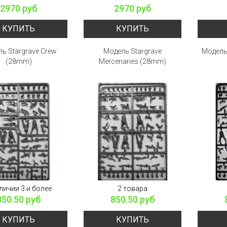
2970 руб
2970 руб
КУПИТЬ
КУПИТЬ
ь Stargrave Crew
Модель Stargrave
Модель 
(28mm)
Mercenaries (28mm)
личии 3 и более
2 товара
850.50 руб
850.50 руб
КУПИТЬ
КУПИТЬ