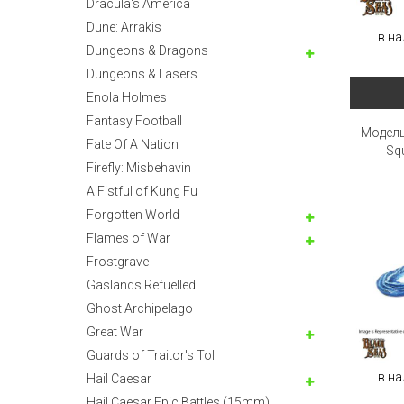
Dracula's America
Dune: Arrakis
в на
Dungeons & Dragons
Dungeons & Lasers
Enola Holmes
Fantasy Football
Модель
Fate Of A Nation
Sq
Firefly: Misbehavin
A Fistful of Kung Fu
Forgotten World
Flames of War
Frostgrave
Gaslands Refuelled
Ghost Archipelago
Great War
Guards of Traitor's Toll
в на
Hail Caesar
Hail Caesar Epic Battles (15mm)