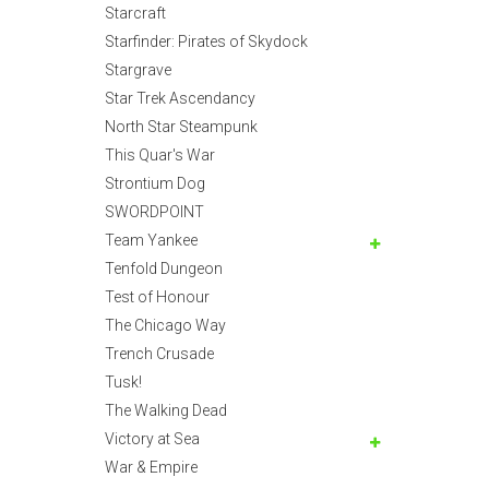
Starcraft
Starfinder: Pirates of Skydock
Stargrave
Star Trek Ascendancy
North Star Steampunk
This Quar's War
Strontium Dog
SWORDPOINT
Team Yankee
Tenfold Dungeon
Test of Honour
The Chicago Way
Trench Crusade
Tusk!
The Walking Dead
Victory at Sea
War & Empire