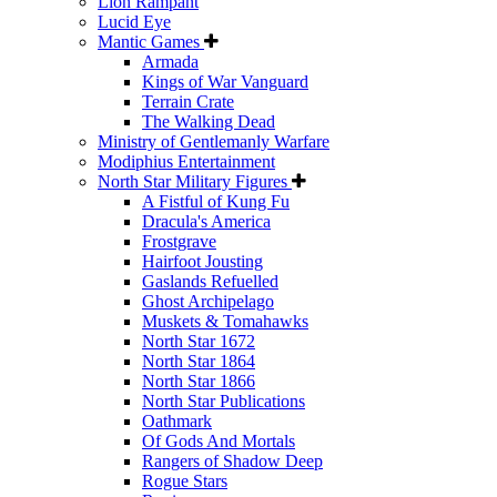
Lion Rampant
Lucid Eye
Mantic Games
Armada
Kings of War Vanguard
Terrain Crate
The Walking Dead
Ministry of Gentlemanly Warfare
Modiphius Entertainment
North Star Military Figures
A Fistful of Kung Fu
Dracula's America
Frostgrave
Hairfoot Jousting
Gaslands Refuelled
Ghost Archipelago
Muskets & Tomahawks
North Star 1672
North Star 1864
North Star 1866
North Star Publications
Oathmark
Of Gods And Mortals
Rangers of Shadow Deep
Rogue Stars