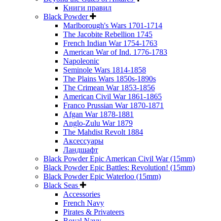
Книги правил
Black Powder
Marlborough's Wars 1701-1714
The Jacobite Rebellion 1745
French Indian War 1754-1763
American War of Ind. 1776-1783
Napoleonic
Seminole Wars 1814-1858
The Plains Wars 1850s-1890s
The Crimean War 1853-1856
American Civil War 1861-1865
Franco Prussian War 1870-1871
Afgan War 1878-1881
Anglo-Zulu War 1879
The Mahdist Revolt 1884
Аксессуары
Ландшафт
Black Powder Epic American Civil War (15mm)
Black Powder Epic Battles: Revolution! (15mm)
Black Powder Epic Waterloo (15mm)
Black Seas
Accessories
French Navy
Pirates & Privateers
Royal Navy