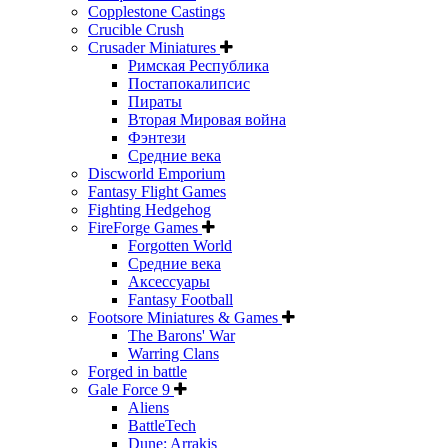
Copplestone Castings
Crucible Crush
Crusader Miniatures
Римская Республика
Постапокалипсис
Пираты
Вторая Мировая война
Фэнтези
Средние века
Discworld Emporium
Fantasy Flight Games
Fighting Hedgehog
FireForge Games
Forgotten World
Средние века
Аксессуары
Fantasy Football
Footsore Miniatures & Games
The Barons' War
Warring Clans
Forged in battle
Gale Force 9
Aliens
BattleTech
Dune: Arrakis