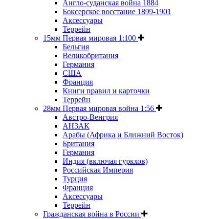
Англо-суданская война 1884
Боксерское восстание 1899-1901
Аксессуары
Террейн
15мм Первая мировая 1:100
Бельгия
Великобритания
Германия
США
Франция
Книги правил и карточки
Террейн
28мм Первая мировая война 1:56
Австро-Венгрия
АНЗАК
Арабы (Африка и Ближний Восток)
Британия
Германия
Индия (включая гуркхов)
Российская Империя
Турция
Франция
Аксессуары
Террейн
Гражданская война в России