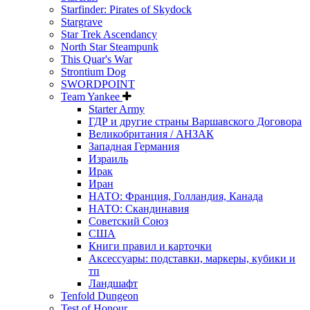
Starfinder: Pirates of Skydock
Stargrave
Star Trek Ascendancy
North Star Steampunk
This Quar's War
Strontium Dog
SWORDPOINT
Team Yankee
Starter Army
ГДР и другие страны Варшавского Договора
Великобритания / АНЗАК
Западная Германия
Израиль
Ирак
Иран
НАТО: Франция, Голландия, Канада
НАТО: Скандинавия
Советский Союз
США
Книги правил и карточки
Аксессуары: подставки, маркеры, кубики и
тп
Ландшафт
Tenfold Dungeon
Test of Honour