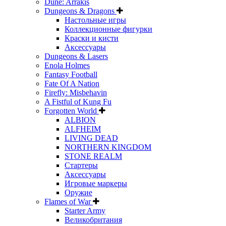
Dune: Arrakis
Dungeons & Dragons
Настольные игры
Коллекционные фигурки
Краски и кисти
Аксессуары
Dungeons & Lasers
Enola Holmes
Fantasy Football
Fate Of A Nation
Firefly: Misbehavin
A Fistful of Kung Fu
Forgotten World
ALBION
ALFHEIM
LIVING DEAD
NORTHERN KINGDOM
STONE REALM
Стартеры
Аксессуары
Игровые маркеры
Оружие
Flames of War
Starter Army
Великобритания