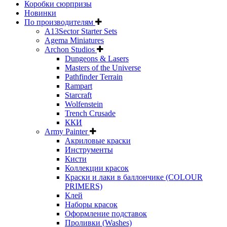
Коробки сюрпризы
Новинки
По производителям
A13Sector Starter Sets
Agema Miniatures
Archon Studios
Dungeons & Lasers
Masters of the Universe
Pathfinder Terrain
Rampart
Starcraft
Wolfenstein
Trench Crusade
ККИ
Army Painter
Акриловые краски
Инструменты
Кисти
Коллекции красок
Краски и лаки в баллончике (COLOUR
PRIMERS)
Клей
Наборы красок
Оформление подставок
Проливки (Washes)