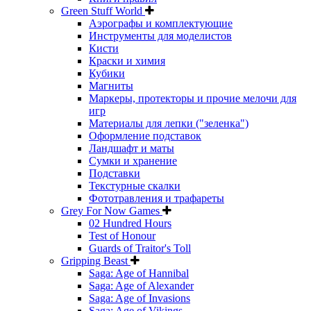
Green Stuff World
Аэрографы и комплектующие
Инструменты для моделистов
Кисти
Краски и химия
Кубики
Магниты
Маркеры, протекторы и прочие мелочи для
игр
Материалы для лепки ("зеленка")
Оформление подставок
Ландшафт и маты
Сумки и хранение
Подставки
Текстурные скалки
Фототравления и трафареты
Grey For Now Games
02 Hundred Hours
Test of Honour
Guards of Traitor's Toll
Gripping Beast
Saga: Age of Hannibal
Saga: Age of Alexander
Saga: Age of Invasions
Saga: Age of Vikings