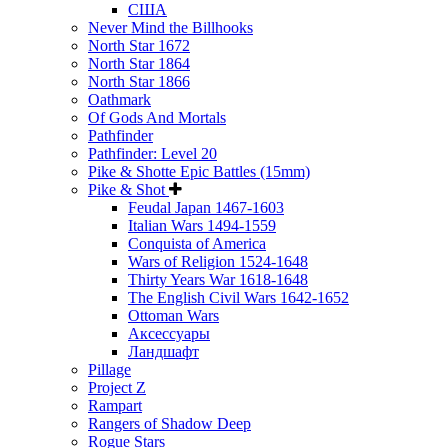
США
Never Mind the Billhooks
North Star 1672
North Star 1864
North Star 1866
Oathmark
Of Gods And Mortals
Pathfinder
Pathfinder: Level 20
Pike & Shotte Epic Battles (15mm)
Pike & Shot
Feudal Japan 1467-1603
Italian Wars 1494-1559
Conquista of America
Wars of Religion 1524-1648
Thirty Years War 1618-1648
The English Civil Wars 1642-1652
Ottoman Wars
Аксессуары
Ландшафт
Pillage
Project Z
Rampart
Rangers of Shadow Deep
Rogue Stars