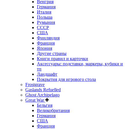
Венгрия
Германия
Италия
Польша
Румыния
СССР
США
Финляндия
Франция
Япония
Другие страны
Книги правил и карточки
Аксессуары: подставки, маркеры, кубики и
тп
Ландшафт
Покрытия для игрового стола
Frostgrave
Gaslands Refuelled
Ghost Archipelago
Great War
Бельгия
Великобритания
Германия
США
Франция