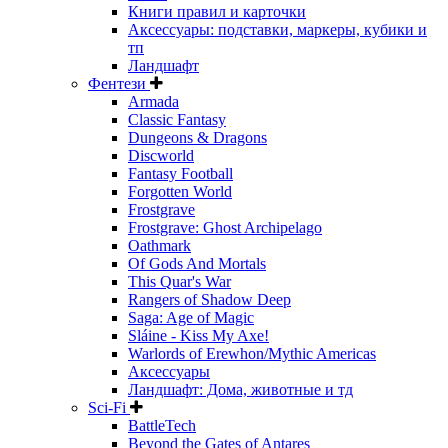
Книги правил и карточки
Аксессуары: подставки, маркеры, кубики и
тп
Ландшафт
Фентези
Armada
Classic Fantasy
Dungeons & Dragons
Discworld
Fantasy Football
Forgotten World
Frostgrave
Frostgrave: Ghost Archipelago
Oathmark
Of Gods And Mortals
This Quar's War
Rangers of Shadow Deep
Saga: Age of Magic
Sláine - Kiss My Axe!
Warlords of Erewhon/Mythic Americas
Аксессуары
Ландшафт: Дома, животные и тд
Sci-Fi
BattleTech
Beyond the Gates of Antares