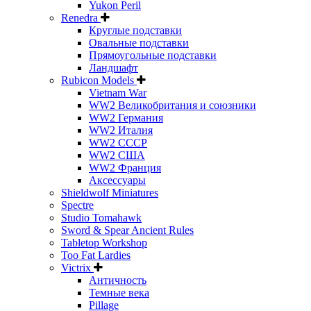
Yukon Peril
Renedra
Круглые подставки
Овальные подставки
Прямоугольные подставки
Ландшафт
Rubicon Models
Vietnam War
WW2 Великобритания и союзники
WW2 Германия
WW2 Италия
WW2 СССР
WW2 США
WW2 Франция
Аксессуары
Shieldwolf Miniatures
Spectre
Studio Tomahawk
Sword & Spear Ancient Rules
Tabletop Workshop
Too Fat Lardies
Victrix
Античность
Темные века
Pillage