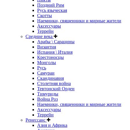
Поздний Рим
Русь языческая
Скотты
Наемники, священники и мирные жители
Аксессуары
Террейн
Средние века
Арабы \ Сарацины
Византия
Испания \ Италия
Крестоносцы
Монголы
Русь
Самураи
Скандинавия
Столетняя война
Тевтонский Орден
Тимуриды
Война Роз
Наемники, священники и мирные жители
Аксессуары
Террейн
Ренессанс
Азия и Африка