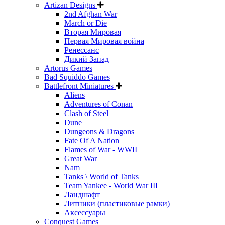
Artizan Designs
2nd Afghan War
March or Die
Вторая Мировая
Первая Мировая война
Ренессанс
Дикий Запад
Artorus Games
Bad Squiddo Games
Battlefront Miniatures
Aliens
Adventures of Conan
Clash of Steel
Dune
Dungeons & Dragons
Fate Of A Nation
Flames of War - WWII
Great War
Nam
Tanks \ World of Tanks
Team Yankee - World War III
Ландшафт
Литники (пластиковые рамки)
Аксессуары
Conquest Games