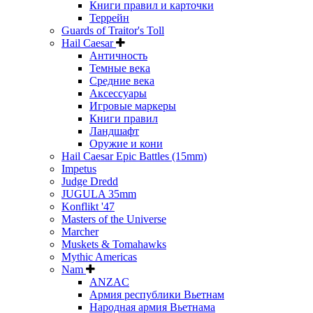
Книги правил и карточки
Террейн
Guards of Traitor's Toll
Hail Caesar
Античность
Темные века
Средние века
Аксессуары
Игровые маркеры
Книги правил
Ландшафт
Оружие и кони
Hail Caesar Epic Battles (15mm)
Impetus
Judge Dredd
JUGULA 35mm
Konflikt '47
Masters of the Universe
Marcher
Muskets & Tomahawks
Mythic Americas
Nam
ANZAC
Армия республики Вьетнам
Народная армия Вьетнама