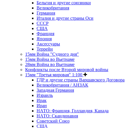
Бельгия и другие союзники
Великобритания
Германия
Италия и другие страны Оси
СССР
США
Франция
Япония
Аксессуары
Террейн
15мм Война "Судного дня"
15мм Война во Вьетнаме
28мм Война во Вьетнаме
Конфликты после Второй мировой войны
15мм "Третья мировая" 1:100
ГДР и другие страны Варшавского Договора
Великобритания / АНЗАК
Западная Германия
Израиль
Ирак
Иран
НАТО: Франция, Голландия, Канада
НАТО: Скандинавия
Советский Союз
США