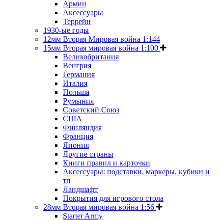
Армии
Аксессуары
Террейн
1930-ые годы
12мм Вторая Мировая война 1:144
15мм Вторая мировая война 1:100
Великобритания
Венгрия
Германия
Италия
Польша
Румыния
Советский Союз
США
Финляндия
Франция
Япония
Другие страны
Книги правил и карточки
Аксессуары: подставки, маркеры, кубики и
тп
Ландшафт
Покрытия для игрового стола
28мм Вторая мировая война 1:56
Starter Army