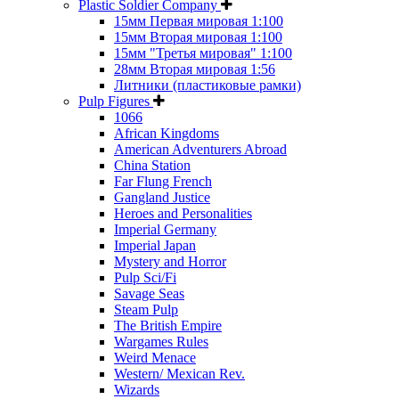
Plastic Soldier Company
15мм Первая мировая 1:100
15мм Вторая мировая 1:100
15мм "Третья мировая" 1:100
28мм Вторая мировая 1:56
Литники (пластиковые рамки)
Pulp Figures
1066
African Kingdoms
American Adventurers Abroad
China Station
Far Flung French
Gangland Justice
Heroes and Personalities
Imperial Germany
Imperial Japan
Mystery and Horror
Pulp Sci/Fi
Savage Seas
Steam Pulp
The British Empire
Wargames Rules
Weird Menace
Western/ Mexican Rev.
Wizards