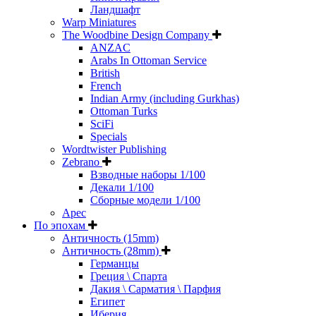
Ландшафт
Warp Miniatures
The Woodbine Design Company
ANZAC
Arabs In Ottoman Service
British
French
Indian Army (including Gurkhas)
Ottoman Turks
SciFi
Specials
Wordtwister Publishing
Zebrano
Взводные наборы 1/100
Декали 1/100
Сборные модели 1/100
Арес
По эпохам
Античность (15mm)
Античность (28mm)
Германцы
Греция \ Спарта
Дакия \ Сарматия \ Парфия
Египет
Иберия