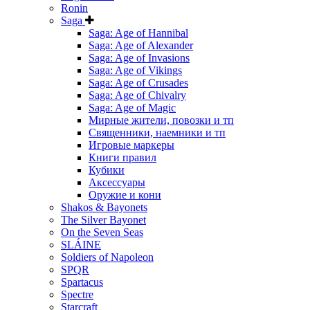
Ronin
Saga
Saga: Age of Hannibal
Saga: Age of Alexander
Saga: Age of Invasions
Saga: Age of Vikings
Saga: Age of Crusades
Saga: Age of Chivalry
Saga: Age of Magic
Мирные жители, повозки и тп
Священники, наемники и тп
Игровые маркеры
Книги правил
Кубики
Аксессуары
Оружие и кони
Shakos & Bayonets
The Silver Bayonet
On the Seven Seas
SLÁINE
Soldiers of Napoleon
SPQR
Spartacus
Spectre
Starcraft