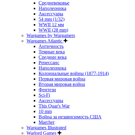
Средневековье
Наполеоника
Аксессуары
54 mm (1/32)
WWII 12 мм
WWII (28 mm)
Wargames by Wargamers
Wargames Atlantic
Античность
Темные века
Средние века
Ренессанс
Наполеоника
Колониальные войны (1877-1914)
Первая мировая война
Вторая мировая война
Фентези
Sci-Fi
Аксессуары
This Quar's War
10 mm
Война за независимость США
Marcher
Wargames Illustrated
Warlord Games