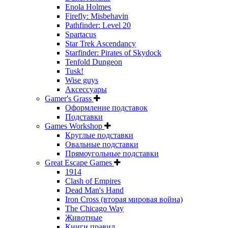
Enola Holmes
Firefly: Misbehavin
Pathfinder: Level 20
Spartacus
Star Trek Ascendancy
Starfinder: Pirates of Skydock
Tenfold Dungeon
Tusk!
Wise guys
Аксессуары
Gamer's Grass
Оформление подставок
Подставки
Games Workshop
Круглые подставки
Овальные подставки
Прямоугольные подставки
Great Escape Games
1914
Clash of Empires
Dead Man's Hand
Iron Cross (вторая мировая война)
The Chicago Way
Животные
Книги правил