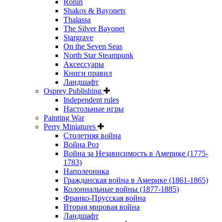
Ronin
Shakos & Bayonets
Thalassa
The Silver Bayonet
Stargrave
On the Seven Seas
North Star Steampunk
Аксессуары
Книги правил
Ландшафт
Osprey Publishing
Independent rules
Настольные игры
Painting War
Perry Miniatures
Столетняя война
Война Роз
Война за Независимость в Америке (1775-
1783)
Наполеоника
Гражданская война в Америке (1861-1865)
Колониальные войны (1877-1885)
Франко-Прусская война
Вторая мировая война
Ландшафт