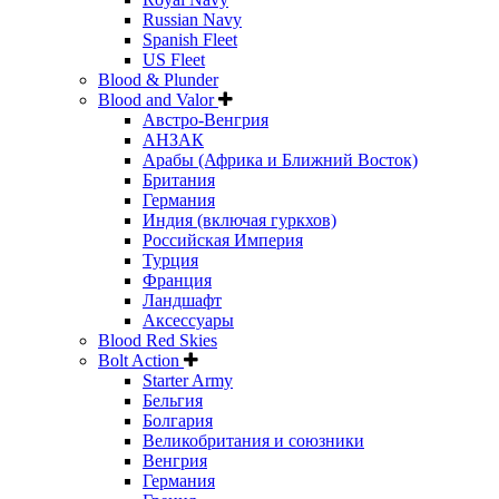
Russian Navy
Spanish Fleet
US Fleet
Blood & Plunder
Blood and Valor
Австро-Венгрия
АНЗАК
Арабы (Африка и Ближний Восток)
Британия
Германия
Индия (включая гуркхов)
Российская Империя
Турция
Франция
Ландшафт
Аксессуары
Blood Red Skies
Bolt Action
Starter Army
Бельгия
Болгария
Великобритания и союзники
Венгрия
Германия