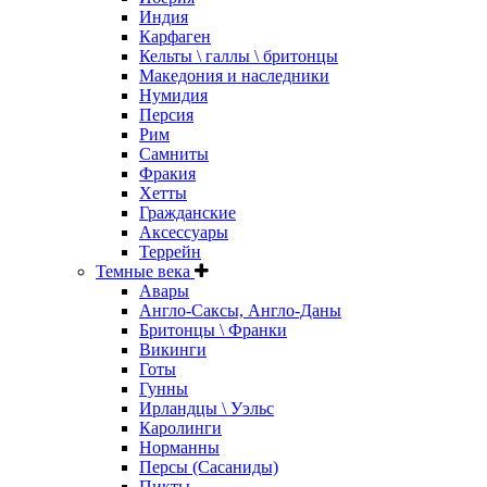
Индия
Карфаген
Кельты \ галлы \ бритонцы
Македония и наследники
Нумидия
Персия
Рим
Самниты
Фракия
Хетты
Гражданские
Аксессуары
Террейн
Темные века
Авары
Англо-Саксы, Англо-Даны
Бритонцы \ Франки
Викинги
Готы
Гунны
Ирландцы \ Уэльс
Каролинги
Норманны
Персы (Сасаниды)
Пикты