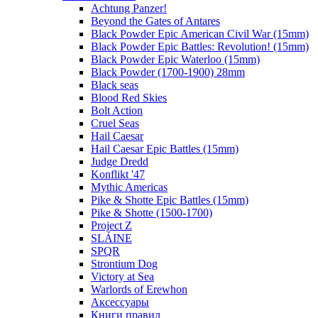
Achtung Panzer!
Beyond the Gates of Antares
Black Powder Epic American Civil War (15mm)
Black Powder Epic Battles: Revolution! (15mm)
Black Powder Epic Waterloo (15mm)
Black Powder (1700-1900) 28mm
Black seas
Blood Red Skies
Bolt Action
Cruel Seas
Hail Caesar
Hail Caesar Epic Battles (15mm)
Judge Dredd
Konflikt '47
Mythic Americas
Pike & Shotte Epic Battles (15mm)
Pike & Shotte (1500-1700)
Project Z
SLÁINE
SPQR
Strontium Dog
Victory at Sea
Warlords of Erewhon
Аксессуары
Книги правил