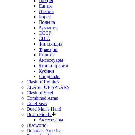
Греция
Дания
Италия
Корея
Польша
Румыния
СССР
США
Финляндия
Франция
Япония
Аксессуары
Книги правил
Кубики
Ландшафт
Clash of Empires
CLASH OF SPEARS
Clash of Steel
Combined Arms
Cruel Seas
Dead Man's Hand
Death Fields
Аксессуары
Discworld
Dracula's America