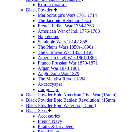
Книги правил
Black Powder
Marlborough's Wars 1701-1714
The Jacobite Rebellion 1745
French Indian War 1754-1763
American War of Ind. 1776-1783
Napoleonic
Seminole Wars 1814-1858
The Plains Wars 1850s-1890s
The Crimean War 1853-1856
American Civil War 1861-1865
Franco Prussian War 1870-1871
Afgan War 1878-1881
Anglo-Zulu War 1879
The Mahdist Revolt 1884
Аксессуары
Ландшафт
Black Powder Epic American Civil War (15mm)
Black Powder Epic Battles: Revolution! (15mm)
Black Powder Epic Waterloo (15mm)
Black Seas
Accessories
French Navy
Pirates & Privateers
Royal Navy