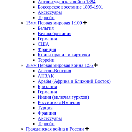
Англо-суданская война 1884
Боксерское восстание 1899-1901
Аксессуары
Террейн
15мм Первая мировая 1:100
Бельгия
Великобритания
Германия
США
Франция
Книги правил и карточки
Террейн
28мм Первая мировая война 1:56
Австро-Венгрия
АНЗАК
Арабы (Африка и Ближний Восток)
Британия
Германия
Индия (включая гуркхов)
Российская Империя
Турция
Франция
Аксессуары
Террейн
Гражданская война в России