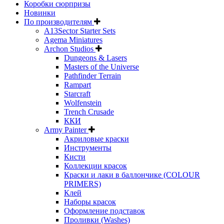
Коробки сюрпризы
Новинки
По производителям
A13Sector Starter Sets
Agema Miniatures
Archon Studios
Dungeons & Lasers
Masters of the Universe
Pathfinder Terrain
Rampart
Starcraft
Wolfenstein
Trench Crusade
ККИ
Army Painter
Акриловые краски
Инструменты
Кисти
Коллекции красок
Краски и лаки в баллончике (COLOUR
PRIMERS)
Клей
Наборы красок
Оформление подставок
Проливки (Washes)