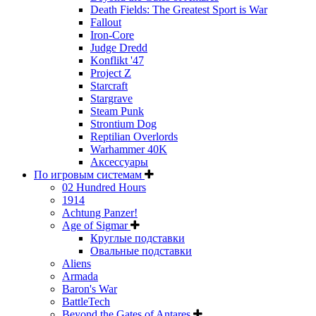
Death Fields: The Greatest Sport is War
Fallout
Iron-Core
Judge Dredd
Konflikt '47
Project Z
Starcraft
Stargrave
Steam Punk
Strontium Dog
Reptilian Overlords
Warhammer 40K
Аксессуары
По игровым системам
02 Hundred Hours
1914
Achtung Panzer!
Age of Sigmar
Круглые подставки
Овальные подставки
Aliens
Armada
Baron's War
BattleTech
Beyond the Gates of Antares