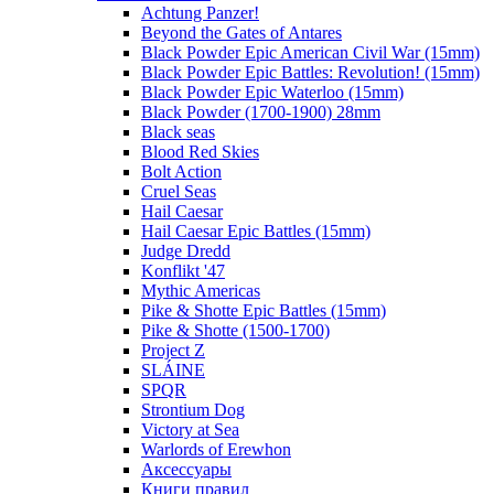
Achtung Panzer!
Beyond the Gates of Antares
Black Powder Epic American Civil War (15mm)
Black Powder Epic Battles: Revolution! (15mm)
Black Powder Epic Waterloo (15mm)
Black Powder (1700-1900) 28mm
Black seas
Blood Red Skies
Bolt Action
Cruel Seas
Hail Caesar
Hail Caesar Epic Battles (15mm)
Judge Dredd
Konflikt '47
Mythic Americas
Pike & Shotte Epic Battles (15mm)
Pike & Shotte (1500-1700)
Project Z
SLÁINE
SPQR
Strontium Dog
Victory at Sea
Warlords of Erewhon
Аксессуары
Книги правил