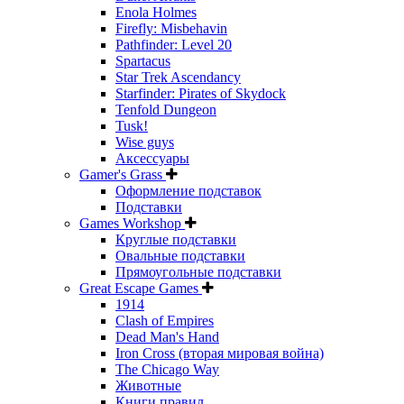
Enola Holmes
Firefly: Misbehavin
Pathfinder: Level 20
Spartacus
Star Trek Ascendancy
Starfinder: Pirates of Skydock
Tenfold Dungeon
Tusk!
Wise guys
Аксессуары
Gamer's Grass
Оформление подставок
Подставки
Games Workshop
Круглые подставки
Овальные подставки
Прямоугольные подставки
Great Escape Games
1914
Clash of Empires
Dead Man's Hand
Iron Cross (вторая мировая война)
The Chicago Way
Животные
Книги правил