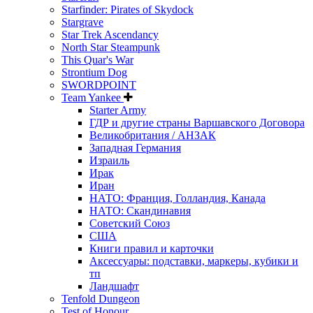
Starfinder: Pirates of Skydock
Stargrave
Star Trek Ascendancy
North Star Steampunk
This Quar's War
Strontium Dog
SWORDPOINT
Team Yankee
Starter Army
ГДР и другие страны Варшавского Договора
Великобритания / АНЗАК
Западная Германия
Израиль
Ирак
Иран
НАТО: Франция, Голландия, Канада
НАТО: Скандинавия
Советский Союз
США
Книги правил и карточки
Аксессуары: подставки, маркеры, кубики и
тп
Ландшафт
Tenfold Dungeon
Test of Honour