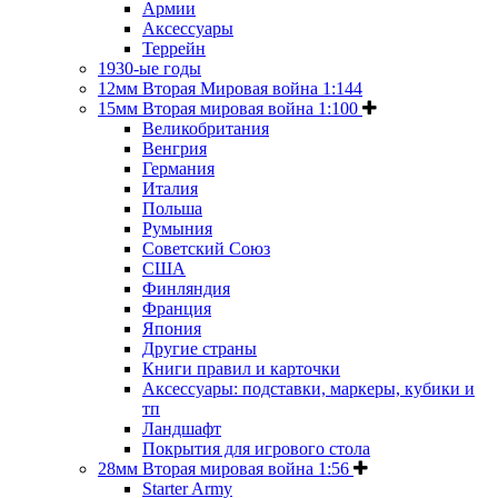
Армии
Аксессуары
Террейн
1930-ые годы
12мм Вторая Мировая война 1:144
15мм Вторая мировая война 1:100
Великобритания
Венгрия
Германия
Италия
Польша
Румыния
Советский Союз
США
Финляндия
Франция
Япония
Другие страны
Книги правил и карточки
Аксессуары: подставки, маркеры, кубики и
тп
Ландшафт
Покрытия для игрового стола
28мм Вторая мировая война 1:56
Starter Army