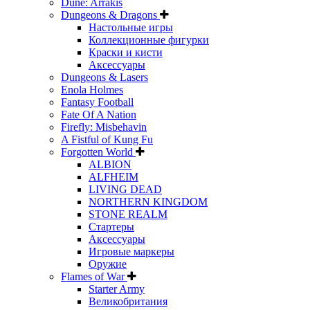
Dune: Arrakis
Dungeons & Dragons
Настольные игры
Коллекционные фигурки
Краски и кисти
Аксессуары
Dungeons & Lasers
Enola Holmes
Fantasy Football
Fate Of A Nation
Firefly: Misbehavin
A Fistful of Kung Fu
Forgotten World
ALBION
ALFHEIM
LIVING DEAD
NORTHERN KINGDOM
STONE REALM
Стартеры
Аксессуары
Игровые маркеры
Оружие
Flames of War
Starter Army
Великобритания