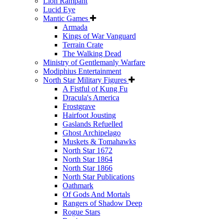
Lion Rampant
Lucid Eye
Mantic Games
Armada
Kings of War Vanguard
Terrain Crate
The Walking Dead
Ministry of Gentlemanly Warfare
Modiphius Entertainment
North Star Military Figures
A Fistful of Kung Fu
Dracula's America
Frostgrave
Hairfoot Jousting
Gaslands Refuelled
Ghost Archipelago
Muskets & Tomahawks
North Star 1672
North Star 1864
North Star 1866
North Star Publications
Oathmark
Of Gods And Mortals
Rangers of Shadow Deep
Rogue Stars