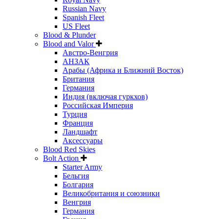
Russian Navy
Spanish Fleet
US Fleet
Blood & Plunder
Blood and Valor
Австро-Венгрия
АНЗАК
Арабы (Африка и Ближний Восток)
Британия
Германия
Индия (включая гуркхов)
Российская Империя
Турция
Франция
Ландшафт
Аксессуары
Blood Red Skies
Bolt Action
Starter Army
Бельгия
Болгария
Великобритания и союзники
Венгрия
Германия