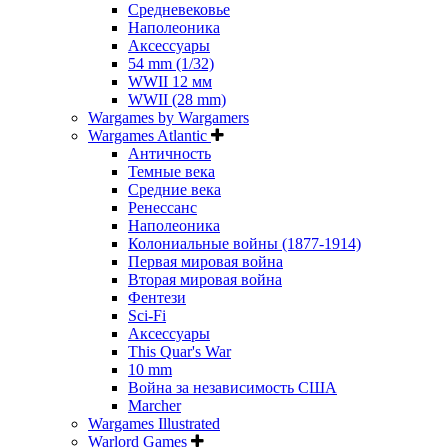
Средневековье
Наполеоника
Аксессуары
54 mm (1/32)
WWII 12 мм
WWII (28 mm)
Wargames by Wargamers
Wargames Atlantic
Античность
Темные века
Средние века
Ренессанс
Наполеоника
Колониальные войны (1877-1914)
Первая мировая война
Вторая мировая война
Фентези
Sci-Fi
Аксессуары
This Quar's War
10 mm
Война за независимость США
Marcher
Wargames Illustrated
Warlord Games