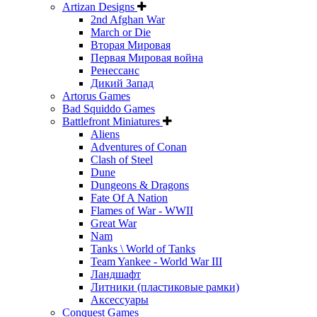
Artizan Designs
2nd Afghan War
March or Die
Вторая Мировая
Первая Мировая война
Ренессанс
Дикий Запад
Artorus Games
Bad Squiddo Games
Battlefront Miniatures
Aliens
Adventures of Conan
Clash of Steel
Dune
Dungeons & Dragons
Fate Of A Nation
Flames of War - WWII
Great War
Nam
Tanks \ World of Tanks
Team Yankee - World War III
Ландшафт
Литники (пластиковые рамки)
Аксессуары
Conquest Games