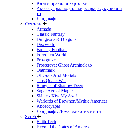
Книги правил и карточки
Аксессуары: подставки, маркеры, кубики и
тп
Ландшафт
Фентези
Armada
Classic Fantasy
Dungeons & Dragons
Discworld
Fantasy Football
Forgotten World
Frostgrave
Frostgrave: Ghost Archipelago
Oathmark
Of Gods And Mortals
This Quar's War
Rangers of Shadow Deep
Saga: Age of Magic
Sláine - Kiss My Axe!
Warlords of Erewhon/Mythic Americas
Аксессуары
Ландшафт: Дома, животные и тд
Sci-Fi
BattleTech
Beyond the Gates of Antares