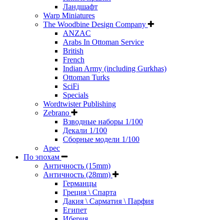
Ландшафт
Warp Miniatures
The Woodbine Design Company
ANZAC
Arabs In Ottoman Service
British
French
Indian Army (including Gurkhas)
Ottoman Turks
SciFi
Specials
Wordtwister Publishing
Zebrano
Взводные наборы 1/100
Декали 1/100
Сборные модели 1/100
Арес
По эпохам
Античность (15mm)
Античность (28mm)
Германцы
Греция \ Спарта
Дакия \ Сарматия \ Парфия
Египет
Иберия