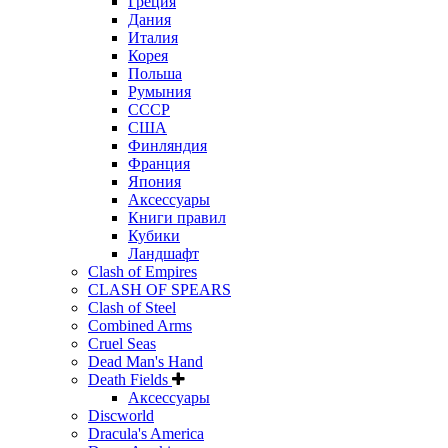
Греция
Дания
Италия
Корея
Польша
Румыния
СССР
США
Финляндия
Франция
Япония
Аксессуары
Книги правил
Кубики
Ландшафт
Clash of Empires
CLASH OF SPEARS
Clash of Steel
Combined Arms
Cruel Seas
Dead Man's Hand
Death Fields
Аксессуары
Discworld
Dracula's America