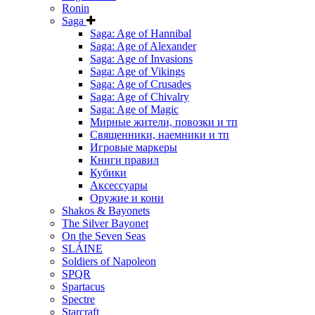
Ronin
Saga
Saga: Age of Hannibal
Saga: Age of Alexander
Saga: Age of Invasions
Saga: Age of Vikings
Saga: Age of Crusades
Saga: Age of Chivalry
Saga: Age of Magic
Мирные жители, повозки и тп
Священники, наемники и тп
Игровые маркеры
Книги правил
Кубики
Аксессуары
Оружие и кони
Shakos & Bayonets
The Silver Bayonet
On the Seven Seas
SLÁINE
Soldiers of Napoleon
SPQR
Spartacus
Spectre
Starcraft