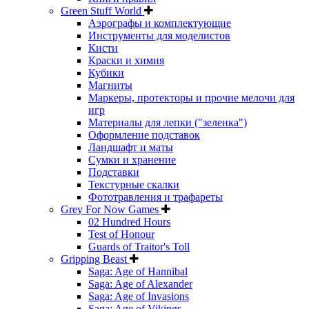
Green Stuff World
Аэрографы и комплектующие
Инструменты для моделистов
Кисти
Краски и химия
Кубики
Магниты
Маркеры, протекторы и прочие мелочи для
игр
Материалы для лепки ("зеленка")
Оформление подставок
Ландшафт и маты
Сумки и хранение
Подставки
Текстурные скалки
Фототравления и трафареты
Grey For Now Games
02 Hundred Hours
Test of Honour
Guards of Traitor's Toll
Gripping Beast
Saga: Age of Hannibal
Saga: Age of Alexander
Saga: Age of Invasions
Saga: Age of Vikings