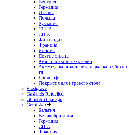
Венгрия
Германия
Италия
Польша
Румыния
СССР
США
Финляндия
Франция
Япония
Другие страны
Книги правил и карточки
Аксессуары: подставки, маркеры, кубики и
тп
Ландшафт
Покрытия для игрового стола
Frostgrave
Gaslands Refuelled
Ghost Archipelago
Great War
Бельгия
Великобритания
Германия
США
Франция