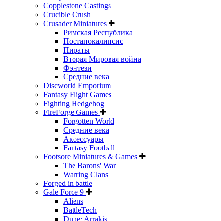
Copplestone Castings
Crucible Crush
Crusader Miniatures
Римская Республика
Постапокалипсис
Пираты
Вторая Мировая война
Фэнтези
Средние века
Discworld Emporium
Fantasy Flight Games
Fighting Hedgehog
FireForge Games
Forgotten World
Средние века
Аксессуары
Fantasy Football
Footsore Miniatures & Games
The Barons' War
Warring Clans
Forged in battle
Gale Force 9
Aliens
BattleTech
Dune: Arrakis