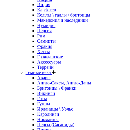
Индия
Карфаген
Кельты \ галлы \ бритонцы
Македония и наследники
Нумидия
Персия
Рим
Самниты
Фракия
Хетты
Гражданские
Аксессуары
Террейн
Темные века
Авары
Англо-Саксы, Англо-Даны
Бритонцы \ Франки
Викинги
Готы
Гунны
Ирландцы \ Уэльс
Каролинги
Норманны
Персы (Сасаниды)
Пикты