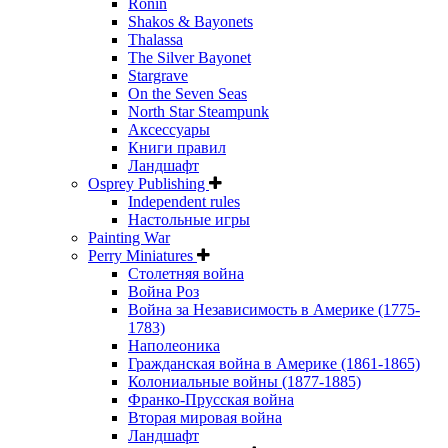
Ronin
Shakos & Bayonets
Thalassa
The Silver Bayonet
Stargrave
On the Seven Seas
North Star Steampunk
Аксессуары
Книги правил
Ландшафт
Osprey Publishing
Independent rules
Настольные игры
Painting War
Perry Miniatures
Столетняя война
Война Роз
Война за Независимость в Америке (1775-
1783)
Наполеоника
Гражданская война в Америке (1861-1865)
Колониальные войны (1877-1885)
Франко-Прусская война
Вторая мировая война
Ландшафт