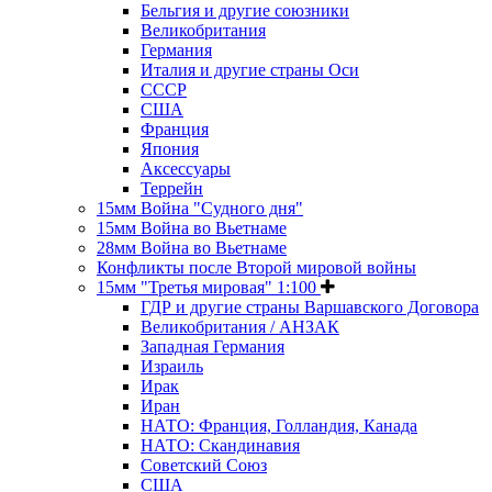
Бельгия и другие союзники
Великобритания
Германия
Италия и другие страны Оси
СССР
США
Франция
Япония
Аксессуары
Террейн
15мм Война "Судного дня"
15мм Война во Вьетнаме
28мм Война во Вьетнаме
Конфликты после Второй мировой войны
15мм "Третья мировая" 1:100
ГДР и другие страны Варшавского Договора
Великобритания / АНЗАК
Западная Германия
Израиль
Ирак
Иран
НАТО: Франция, Голландия, Канада
НАТО: Скандинавия
Советский Союз
США