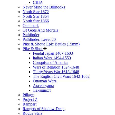
США
Never Mind the Billhooks
North Star 1672
North Star 1864
North Star 1866
Oathmark
Of Gods And Mortals
Pathfinder
Pathfinder: Level 20
Pike & Shotte Epic Battles (15mm)
Pike & Shot
Feudal Japan 1467-1603
Italian Wars 1494-1559
Conquista of America
Wars of Religion 1524-1648
Thirty Years War 1618-1648
The English Civil Wars 1642-1652
Ottoman Wars
Аксессуары
Ландшафт
Pillage
Project Z
Rampart
Rangers of Shadow Deep
Rogue Stars