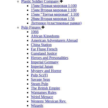
Plastic Soldier Company
15мм Первая мировая 1:100
15мм Вторая мировая 1:100
15мм "Третья мировая" 1:100
28мм Вторая мировая 1:56
Литники (пластиковые рамки)
Pulp Figures
1066
African Kingdoms
American Adventurers Abroad
China Station
Far Flung French
Gangland Justice
Heroes and Personalities
Imperial Germany
Imperial Japan
Mystery and Horror
Pulp Sci/Fi
Savage Seas
Steam Pulp
The British Empire
Wargames Rules
Weird Menace
Western/ Mexican Rev.
Wizards