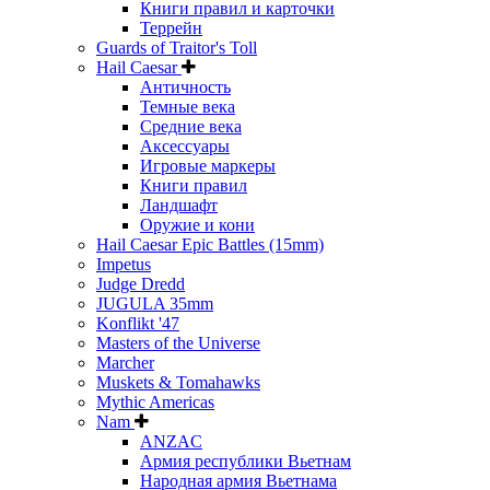
Книги правил и карточки
Террейн
Guards of Traitor's Toll
Hail Caesar
Античность
Темные века
Средние века
Аксессуары
Игровые маркеры
Книги правил
Ландшафт
Оружие и кони
Hail Caesar Epic Battles (15mm)
Impetus
Judge Dredd
JUGULA 35mm
Konflikt '47
Masters of the Universe
Marcher
Muskets & Tomahawks
Mythic Americas
Nam
ANZAC
Армия республики Вьетнам
Народная армия Вьетнама