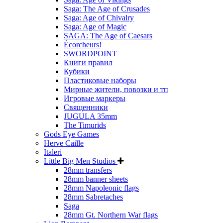
Saga: The Age of Crusades
Saga: Age of Chivalry
Saga: Age of Magic
SAGA: The Age of Caesars
Écorcheurs!
SWORDPOINT
Книги правил
Кубики
Пластиковые наборы
Мирные жители, повозки и тп
Игровые маркеры
Священники
JUGULA 35mm
The Timurids
Gods Eye Games
Herve Caille
Italeri
Little Big Men Studios
28mm transfers
28mm banner sheets
28mm Napoleonic flags
28mm Sabretaches
Saga
28mm Gt. Northern War flags