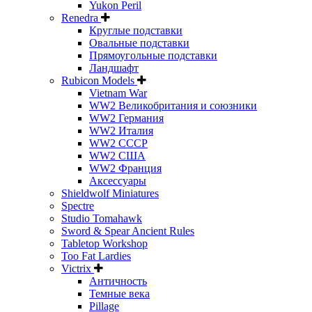
Yukon Peril
Renedra
Круглые подставки
Овальные подставки
Прямоугольные подставки
Ландшафт
Rubicon Models
Vietnam War
WW2 Великобритания и союзники
WW2 Германия
WW2 Италия
WW2 СССР
WW2 США
WW2 Франция
Аксессуары
Shieldwolf Miniatures
Spectre
Studio Tomahawk
Sword & Spear Ancient Rules
Tabletop Workshop
Too Fat Lardies
Victrix
Античность
Темные века
Pillage