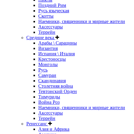
Поздний Рим
Русь языческая
Скотты
Наемники, священники и мирные жители
Аксессуары
Террейн
Средние века
Арабы \ Сарацины
Византия
Испания \ Италия
Крестоносцы
Монголы
Русь
Самураи
Скандинавия
Столетняя война
Тевтонский Орден
Тимуриды
Война Роз
Наемники, священники и мирные жители
Аксессуары
Террейн
Ренессанс
Азия и Африка