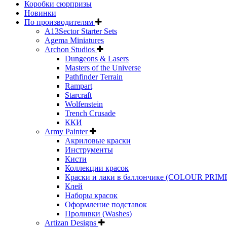
Коробки сюрпризы
Новинки
По производителям
A13Sector Starter Sets
Agema Miniatures
Archon Studios
Dungeons & Lasers
Masters of the Universe
Pathfinder Terrain
Rampart
Starcraft
Wolfenstein
Trench Crusade
ККИ
Army Painter
Акриловые краски
Инструменты
Кисти
Коллекции красок
Краски и лаки в баллончике (COLOUR PRIM
Клей
Наборы красок
Оформление подставок
Проливки (Washes)
Artizan Designs