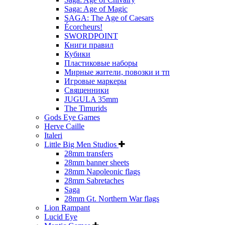
Saga: Age of Magic
SAGA: The Age of Caesars
Écorcheurs!
SWORDPOINT
Книги правил
Кубики
Пластиковые наборы
Мирные жители, повозки и тп
Игровые маркеры
Священники
JUGULA 35mm
The Timurids
Gods Eye Games
Herve Caille
Italeri
Little Big Men Studios
28mm transfers
28mm banner sheets
28mm Napoleonic flags
28mm Sabretaches
Saga
28mm Gt. Northern War flags
Lion Rampant
Lucid Eye