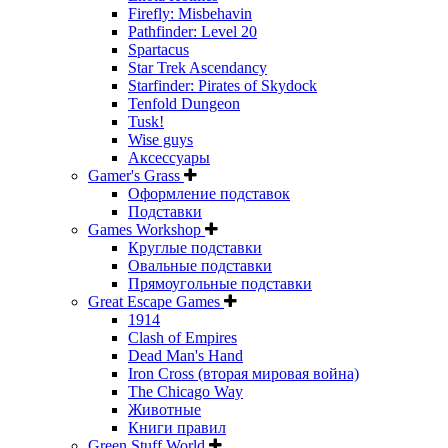
Firefly: Misbehavin
Pathfinder: Level 20
Spartacus
Star Trek Ascendancy
Starfinder: Pirates of Skydock
Tenfold Dungeon
Tusk!
Wise guys
Аксессуары
Gamer's Grass
Оформление подставок
Подставки
Games Workshop
Круглые подставки
Овальные подставки
Прямоугольные подставки
Great Escape Games
1914
Clash of Empires
Dead Man's Hand
Iron Cross (вторая мировая война)
The Chicago Way
Животные
Книги правил
Green Stuff World