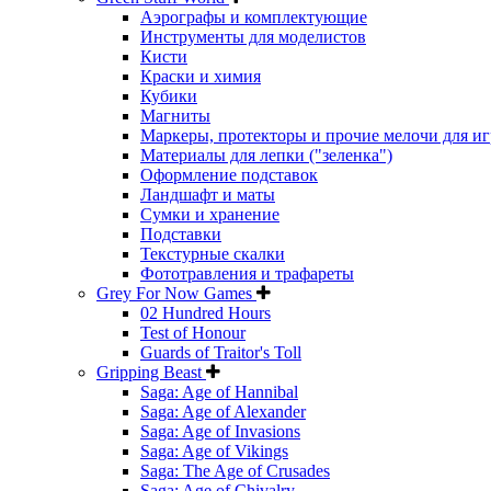
Аэрографы и комплектующие
Инструменты для моделистов
Кисти
Краски и химия
Кубики
Магниты
Маркеры, протекторы и прочие мелочи для иг
Материалы для лепки ("зеленка")
Оформление подставок
Ландшафт и маты
Сумки и хранение
Подставки
Текстурные скалки
Фототравления и трафареты
Grey For Now Games
02 Hundred Hours
Test of Honour
Guards of Traitor's Toll
Gripping Beast
Saga: Age of Hannibal
Saga: Age of Alexander
Saga: Age of Invasions
Saga: Age of Vikings
Saga: The Age of Crusades
Saga: Age of Chivalry