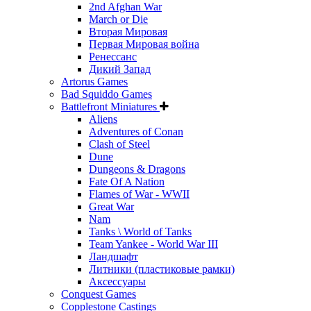
2nd Afghan War
March or Die
Вторая Мировая
Первая Мировая война
Ренессанс
Дикий Запад
Artorus Games
Bad Squiddo Games
Battlefront Miniatures
Aliens
Adventures of Conan
Clash of Steel
Dune
Dungeons & Dragons
Fate Of A Nation
Flames of War - WWII
Great War
Nam
Tanks \ World of Tanks
Team Yankee - World War III
Ландшафт
Литники (пластиковые рамки)
Аксессуары
Conquest Games
Copplestone Castings