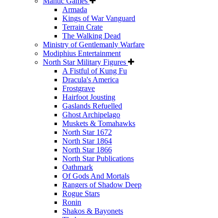
Mantic Games
Armada
Kings of War Vanguard
Terrain Crate
The Walking Dead
Ministry of Gentlemanly Warfare
Modiphius Entertainment
North Star Military Figures
A Fistful of Kung Fu
Dracula's America
Frostgrave
Hairfoot Jousting
Gaslands Refuelled
Ghost Archipelago
Muskets & Tomahawks
North Star 1672
North Star 1864
North Star 1866
North Star Publications
Oathmark
Of Gods And Mortals
Rangers of Shadow Deep
Rogue Stars
Ronin
Shakos & Bayonets