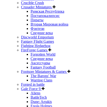
Crucible Crush
Crusader Miniatures
Римская Республика
Постапокалипсис
Пираты
Вторая Мировая война
Фэнтези
Средние века
Discworld Emporium
Fantasy Flight Games
Fighting Hedgehog
FireForge Games
Forgotten World
Средние века
Аксессуары
Fantasy Football
Footsore Miniatures & Games
The Barons' War
Warring Clans
Forged in battle
Gale Force 9
Aliens
BattleTech
Dune: Arrakis
Enola Holmes