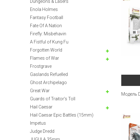
Dungeons & Lasers
Enola Holmes
Fantasy Football
Fate Of A Nation
Firefly: Misbehavin
A Fistful of Kung Fu
Forgotten World
Flames of War
Frostgrave
Gaslands Refuelled
Ghost Archipelago
Great War
Модель D
Guards of Traitor's Toll
Hail Caesar
Hail Caesar Epic Battles (15mm)
Impetus
Judge Dredd
JUGULA 35mm