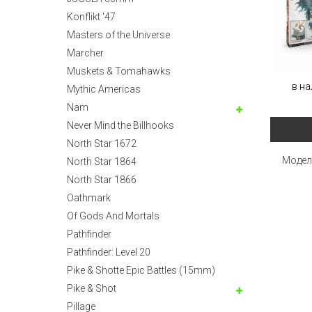
Konflikt '47
Masters of the Universe
Marcher
Muskets & Tomahawks
в на
Mythic Americas
Nam
Never Mind the Billhooks
North Star 1672
Модел
North Star 1864
North Star 1866
Oathmark
Of Gods And Mortals
Pathfinder
Pathfinder: Level 20
Pike & Shotte Epic Battles (15mm)
Pike & Shot
Pillage