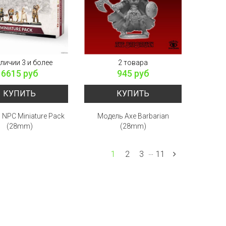
аличии 3 и более
2 товара
6615 руб
945 руб
КУПИТЬ
КУПИТЬ
NPC Miniature Pack
Модель Axe Barbarian
(28mm)
(28mm)
…
1
2
3
11