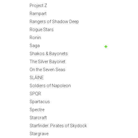
Project Z
Rampart
Rangers of Shadow Deep
Rogue Stars
Ronin
Saga
Shakos & Bayonets
The Silver Bayonet
On the Seven Seas
SLÁINE
Soldiers of Napoleon
SPQR
Spartacus
Spectre
Starcraft
Starfinder: Pirates of Skydock
Stargrave