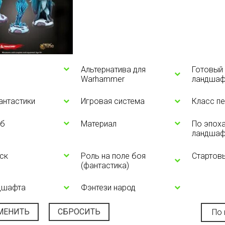
Альтернатива для
Готовый 
Warhammer
ландшаф
антастики
Игровая система
Класс п
б
Материал
По эпоха
ландшаф
ск
Роль на поле боя
Стартов
(фантастика)
дшафта
Фэнтези народ
МЕНИТЬ
СБРОСИТЬ