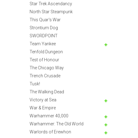
Star Trek Ascendancy
North Star Steampunk
This Quar's War
Strontium Dog
SWORDPOINT
Team Yankee
Tenfold Dungeon
Test of Honour
The Chicago Way
Trench Crusade
Tusk!
The Walking Dead
Victory at Sea
War & Empire
Warhammer 40,000
Warhammer: The Old World
Warlords of Erewhon