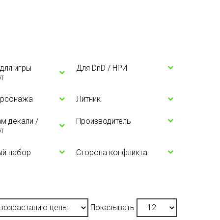
для игры
Для DnD / НРИ
т
ерсонажа
Литник
м декали /
Производитель
т
ый набор
Сторона конфликта
Показывать