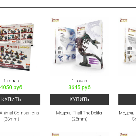
1 товар
1 товар
4050 руб
3645 руб
КУПИТЬ
КУПИТЬ
Animal Companions
Модель Thall The Defiler
Модель D
(28mm)
(28mm)
S