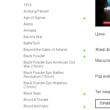
1914
Achtung Panzer!
Age of Sigmar
Aliens
Armada
Цена
Baron's War
BattleTech
Жанр ф
Beyond the Gates of Antares
Black Powder
Масшта
Black Powder Epic American Civil
War (15mm)
Black Powder Epic Battles:
Род вой
Revolution! (15mm)
Black Powder Epic Waterloo
(15mm)
Тип лан
Black Seas
Blood & Plunder
ПРИ
Blood and Valor