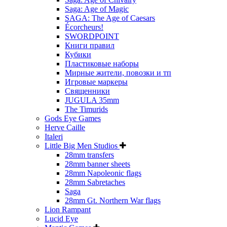
Saga: Age of Magic
SAGA: The Age of Caesars
Écorcheurs!
SWORDPOINT
Книги правил
Кубики
Пластиковые наборы
Мирные жители, повозки и тп
Игровые маркеры
Священники
JUGULA 35mm
The Timurids
Gods Eye Games
Herve Caille
Italeri
Little Big Men Studios
28mm transfers
28mm banner sheets
28mm Napoleonic flags
28mm Sabretaches
Saga
28mm Gt. Northern War flags
Lion Rampant
Lucid Eye