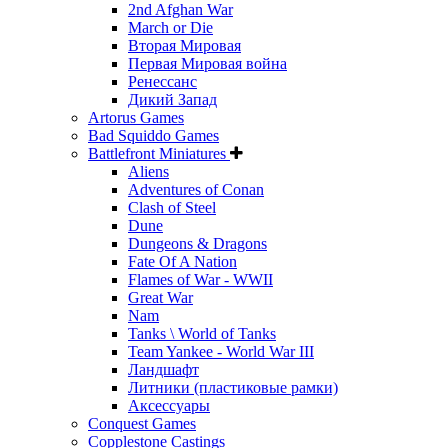
2nd Afghan War
March or Die
Вторая Мировая
Первая Мировая война
Ренессанс
Дикий Запад
Artorus Games
Bad Squiddo Games
Battlefront Miniatures
Aliens
Adventures of Conan
Clash of Steel
Dune
Dungeons & Dragons
Fate Of A Nation
Flames of War - WWII
Great War
Nam
Tanks \ World of Tanks
Team Yankee - World War III
Ландшафт
Литники (пластиковые рамки)
Аксессуары
Conquest Games
Copplestone Castings