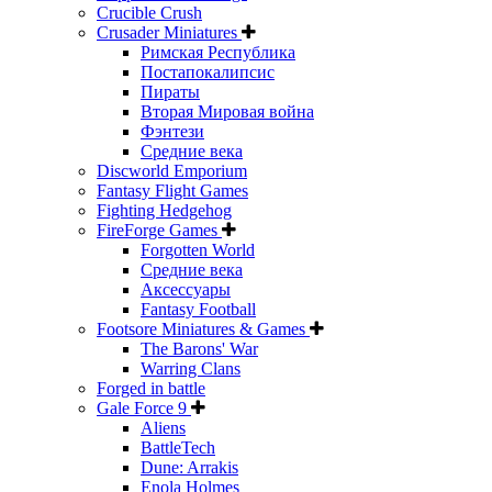
Crucible Crush
Crusader Miniatures
Римская Республика
Постапокалипсис
Пираты
Вторая Мировая война
Фэнтези
Средние века
Discworld Emporium
Fantasy Flight Games
Fighting Hedgehog
FireForge Games
Forgotten World
Средние века
Аксессуары
Fantasy Football
Footsore Miniatures & Games
The Barons' War
Warring Clans
Forged in battle
Gale Force 9
Aliens
BattleTech
Dune: Arrakis
Enola Holmes