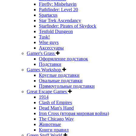
Firefly: Misbehavin
Pathfinder: Level 20
Spartacus
Star Trek Ascendancy
Starfinder: Pirates of Skydock
Tenfold Dungeon
Tusk!
Wise guys
Аксессуары
Gamer's Grass
Оформление подставок
Подставки
Games Workshop
Круглые подставки
Овальные подставки
Прямоугольные подставки
Great Escape Games
1914
Clash of Empires
Dead Man's Hand
Iron Cross (вторая мировая война)
The Chicago Way
Животные
Книги правил
Green Stuff World