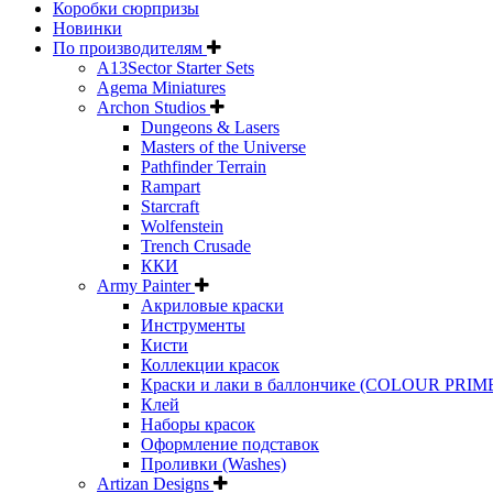
Коробки сюрпризы
Новинки
По производителям
A13Sector Starter Sets
Agema Miniatures
Archon Studios
Dungeons & Lasers
Masters of the Universe
Pathfinder Terrain
Rampart
Starcraft
Wolfenstein
Trench Crusade
ККИ
Army Painter
Акриловые краски
Инструменты
Кисти
Коллекции красок
Краски и лаки в баллончике (COLOUR PRIM
Клей
Наборы красок
Оформление подставок
Проливки (Washes)
Artizan Designs