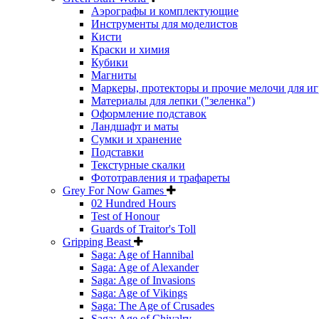
Аэрографы и комплектующие
Инструменты для моделистов
Кисти
Краски и химия
Кубики
Магниты
Маркеры, протекторы и прочие мелочи для иг
Материалы для лепки ("зеленка")
Оформление подставок
Ландшафт и маты
Сумки и хранение
Подставки
Текстурные скалки
Фототравления и трафареты
Grey For Now Games
02 Hundred Hours
Test of Honour
Guards of Traitor's Toll
Gripping Beast
Saga: Age of Hannibal
Saga: Age of Alexander
Saga: Age of Invasions
Saga: Age of Vikings
Saga: The Age of Crusades
Saga: Age of Chivalry