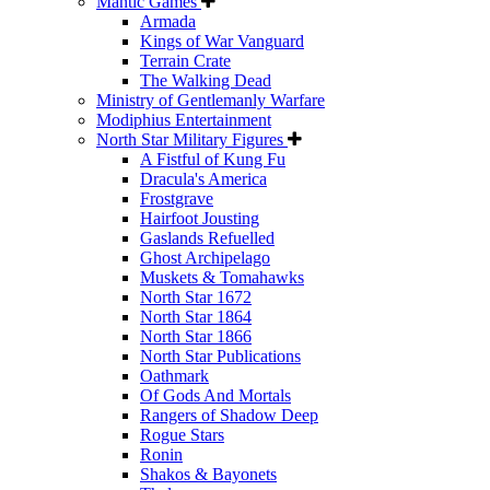
Mantic Games
Armada
Kings of War Vanguard
Terrain Crate
The Walking Dead
Ministry of Gentlemanly Warfare
Modiphius Entertainment
North Star Military Figures
A Fistful of Kung Fu
Dracula's America
Frostgrave
Hairfoot Jousting
Gaslands Refuelled
Ghost Archipelago
Muskets & Tomahawks
North Star 1672
North Star 1864
North Star 1866
North Star Publications
Oathmark
Of Gods And Mortals
Rangers of Shadow Deep
Rogue Stars
Ronin
Shakos & Bayonets