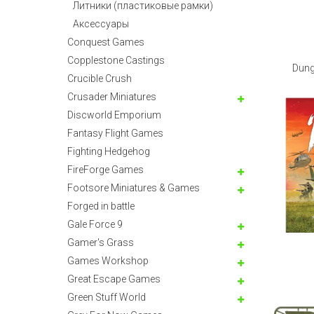
Литники (пластиковые рамки)
Аксессуары
Conquest Games
Copplestone Castings
Dung
Crucible Crush
Crusader Miniatures
Discworld Emporium
Fantasy Flight Games
Fighting Hedgehog
FireForge Games
Footsore Miniatures & Games
Forged in battle
Gale Force 9
Gamer's Grass
Games Workshop
Great Escape Games
Green Stuff World