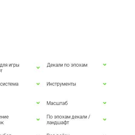
для игры
Декали по эпохам
т
 система
Инструменты
Масштаб
ение
По эпохам декали /
ок
ландшафт