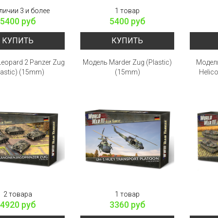
личии 3 и более
1 товар
5400 руб
5400 руб
КУПИТЬ
КУПИТЬ
eopard 2 Panzer Zug
Модель Marder Zug (Plastic)
Модель
lastic) (15mm)
(15mm)
Helico
2 товара
1 товар
4920 руб
3360 руб