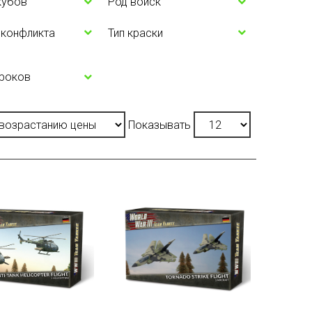
кубов
Род войск
 конфликта
Тип краски
гроков
Показывать