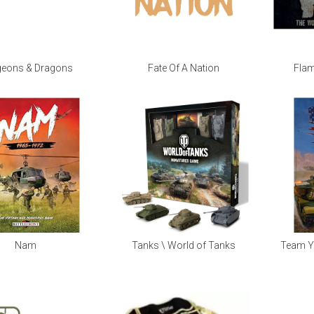
eons & Dragons
Fate Of A Nation
Flam
Nam
Tanks \ World of Tanks
Team Ya