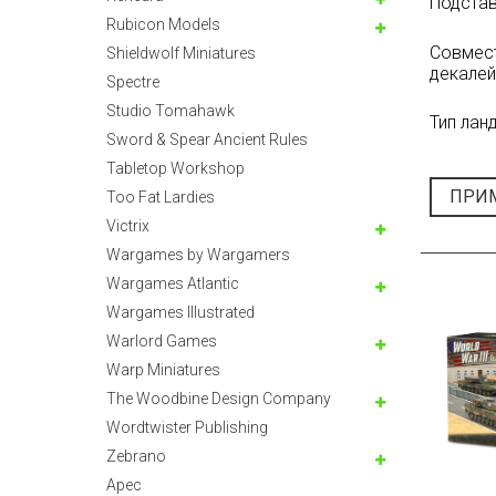
Подста
Rubicon Models
Совмес
Shieldwolf Miniatures
декалей
Spectre
Studio Tomahawk
Тип лан
Sword & Spear Ancient Rules
Tabletop Workshop
ПРИ
Too Fat Lardies
Victrix
Wargames by Wargamers
Wargames Atlantic
Wargames Illustrated
Warlord Games
Warp Miniatures
The Woodbine Design Company
Wordtwister Publishing
Zebrano
Арес