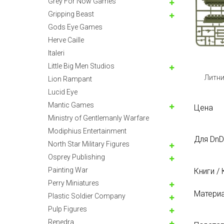
Grey For Now Games
Gripping Beast
Gods Eye Games
Herve Caille
Italeri
Little Big Men Studios
Литни
Lion Rampant
Lucid Eye
Mantic Games
Цена
Ministry of Gentlemanly Warfare
Modiphius Entertainment
Для DnD
North Star Military Figures
Osprey Publishing
Painting War
Книги /
Perry Miniatures
Матери
Plastic Soldier Company
Pulp Figures
Renedra