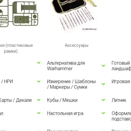
ки (пластиковые
Аксессуары
рамки)
Альтернатива для
Готовый 
Warhammer
ландшаф
 / НРИ
Измерение / Шаблоны
Игровая
/ Маркеры / Сумки
 Карты / Декали
Кубы / Мешки
Литник
ал
Настольная игра
Оформл
подстав