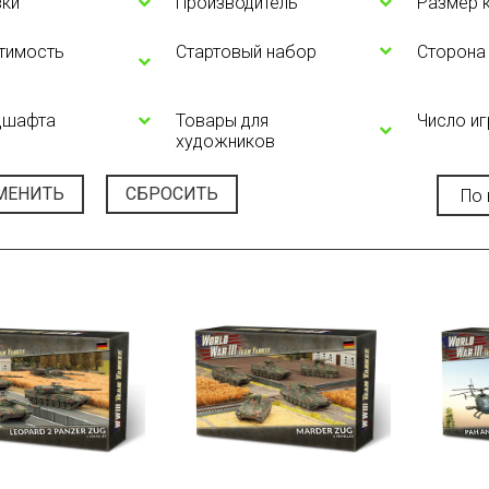
вки
Производитель
Размер 
тимость
Стартовый набор
Сторона
дшафта
Товары для
Число и
художников
МЕНИТЬ
СБРОСИТЬ