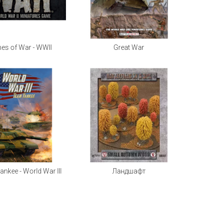
es of War - WWII
Great War
nkee - World War III
Ландшафт