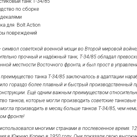
астиковый танк Т-34/85
одство по сборке
с декалями
ка для Bolt Action
еры повреждений
 - символ советской военной мощи во Второй мировой войне
тельно прочный и надёжный танк, Т-34/85 обладал превосх
нной местности Восточного фронта, и был прост в управлен
 преимущество танка Т-34/85 заключалось в адаптации нара
ило гораздо более плавный и быстрый производственный п
онструкции. Ещё одним важным преимуществом относительн
тво танков, которые могли производить советские танковые 
могла производить в месяц больше танков Т-34/85, чем нем
ом фронте!
 использовался многими странами в послевоенное время. 1
ия в Южную Корею в 1950 году. Они показали свою высоку