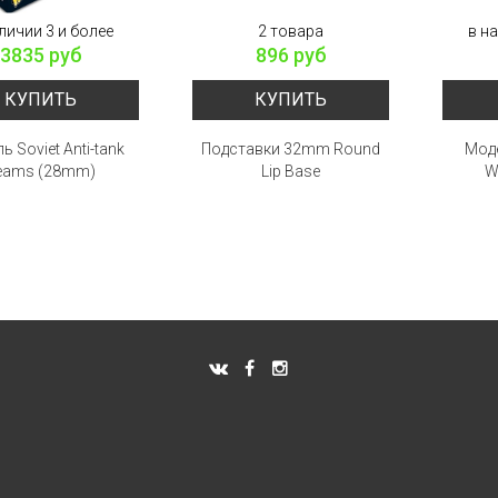
личии 3 и более
2 товара
в н
3835 руб
896 руб
КУПИТЬ
КУПИТЬ
ь Soviet Anti-tank
Подставки 32mm Round
Мод
eams (28mm)
Lip Base
W