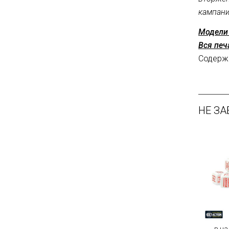
кампани
Модели 
Вся печ
Содержи
НЕ ЗА
в на