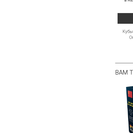
Кубы 
O
ВАМ 