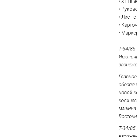
• х1 Пл
• Руков
• Лист 
• Карточ
• Марк
Т-34/85
Исключи
заснеже
Главное
обеспеч
новой к
количес
машина 
Восточн
Т-34/85
вторжен