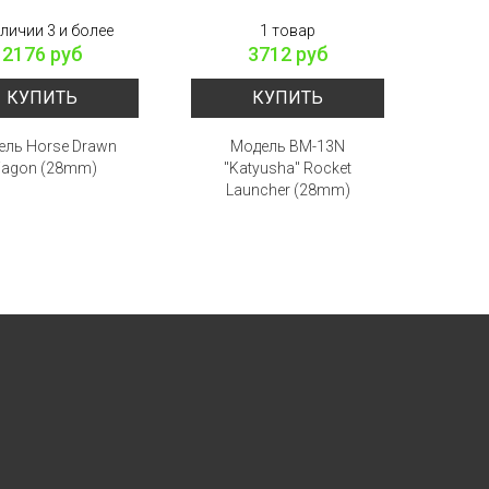
аличии 3 и более
1 товар
2176 руб
3712 руб
КУПИТЬ
КУПИТЬ
ель Horse Drawn
Модель BM-13N
Модель
agon (28mm)
"Katyusha" Rocket
Launcher (28mm)