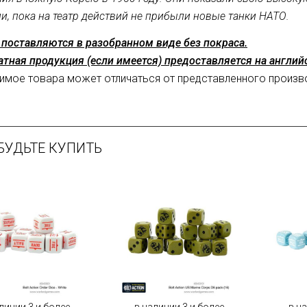
и, пока на театр действий не прибыли новые танки НАТО.
поставляются в разобранном виде без покраса.
атная продукция (если имеется) предоставляется на англи
мое товара может отличаться от представленного произв
БУДЬТЕ КУПИТЬ
личии 3 и более
в наличии 3 и более
в н