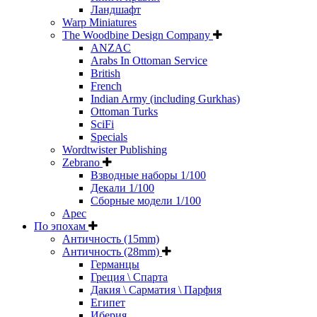
Ландшафт
Warp Miniatures
The Woodbine Design Company
ANZAC
Arabs In Ottoman Service
British
French
Indian Army (including Gurkhas)
Ottoman Turks
SciFi
Specials
Wordtwister Publishing
Zebrano
Взводные наборы 1/100
Декали 1/100
Сборные модели 1/100
Арес
По эпохам
Античность (15mm)
Античность (28mm)
Германцы
Греция \ Спарта
Дакия \ Сарматия \ Парфия
Египет
Иберия