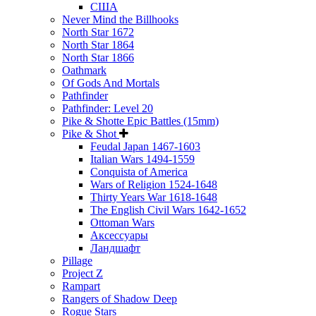
США
Never Mind the Billhooks
North Star 1672
North Star 1864
North Star 1866
Oathmark
Of Gods And Mortals
Pathfinder
Pathfinder: Level 20
Pike & Shotte Epic Battles (15mm)
Pike & Shot
Feudal Japan 1467-1603
Italian Wars 1494-1559
Conquista of America
Wars of Religion 1524-1648
Thirty Years War 1618-1648
The English Civil Wars 1642-1652
Ottoman Wars
Аксессуары
Ландшафт
Pillage
Project Z
Rampart
Rangers of Shadow Deep
Rogue Stars