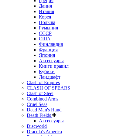
Греция
Дания
Италия
Корея
Польша
Румыния
СССР
США
Финляндия
Франция
Япония
Аксессуары
Книги правил
Кубики
Ландшафт
Clash of Empires
CLASH OF SPEARS
Clash of Steel
Combined Arms
Cruel Seas
Dead Man's Hand
Death Fields
Аксессуары
Discworld
Dracula's America