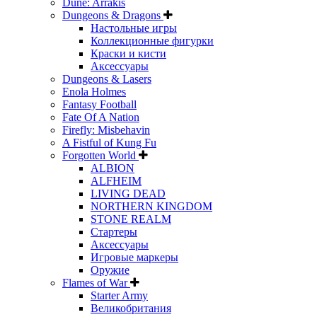
Dune: Arrakis
Dungeons & Dragons
Настольные игры
Коллекционные фигурки
Краски и кисти
Аксессуары
Dungeons & Lasers
Enola Holmes
Fantasy Football
Fate Of A Nation
Firefly: Misbehavin
A Fistful of Kung Fu
Forgotten World
ALBION
ALFHEIM
LIVING DEAD
NORTHERN KINGDOM
STONE REALM
Стартеры
Аксессуары
Игровые маркеры
Оружие
Flames of War
Starter Army
Великобритания