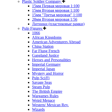
Plastic Soldier Company
15мм Первая мировая 1:100
15мм Вторая мировая 1:100
15мм "Третья мировая" 1:100
28мм Вторая мировая 1:56
Литники (пластиковые рамки)
Pulp Figures
1066
African Kingdoms
American Adventurers Abroad
China Station
Far Flung French
Gangland Justice
Heroes and Personalities
Imperial Germany
Imperial Japan
Mystery and Horror
Pulp Sci/Fi
Savage Seas
Steam Pulp
The British Empire
Wargames Rules
Weird Menace
Western/ Mexican Rev.
Wizards