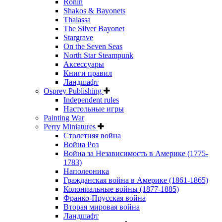
Ronin
Shakos & Bayonets
Thalassa
The Silver Bayonet
Stargrave
On the Seven Seas
North Star Steampunk
Аксессуары
Книги правил
Ландшафт
Osprey Publishing
Independent rules
Настольные игры
Painting War
Perry Miniatures
Столетняя война
Война Роз
Война за Независимость в Америке (1775-
1783)
Наполеоника
Гражданская война в Америке (1861-1865)
Колониальные войны (1877-1885)
Франко-Прусская война
Вторая мировая война
Ландшафт