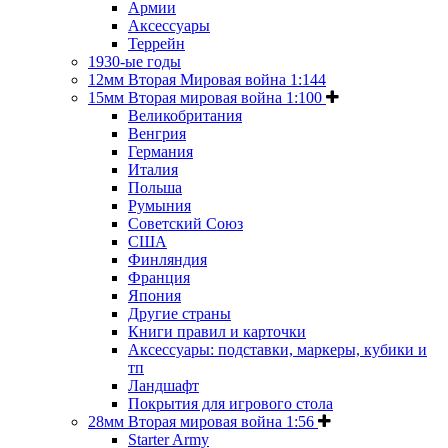
Армии
Аксессуары
Террейн
1930-ые годы
12мм Вторая Мировая война 1:144
15мм Вторая мировая война 1:100
Великобритания
Венгрия
Германия
Италия
Польша
Румыния
Советский Союз
США
Финляндия
Франция
Япония
Другие страны
Книги правил и карточки
Аксессуары: подставки, маркеры, кубики и
тп
Ландшафт
Покрытия для игрового стола
28мм Вторая мировая война 1:56
Starter Army