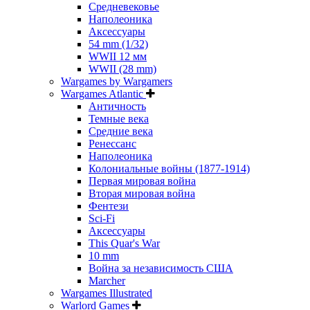
Средневековье
Наполеоника
Аксессуары
54 mm (1/32)
WWII 12 мм
WWII (28 mm)
Wargames by Wargamers
Wargames Atlantic
Античность
Темные века
Средние века
Ренессанс
Наполеоника
Колониальные войны (1877-1914)
Первая мировая война
Вторая мировая война
Фентези
Sci-Fi
Аксессуары
This Quar's War
10 mm
Война за независимость США
Marcher
Wargames Illustrated
Warlord Games