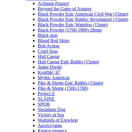
Achtung Panzer!
Beyond the Gates of Antares
Black Powder Epic American Civil War (15mm)
Black Powder Epic Battles: Revolution! (15mm)
Black Powder Epic Waterloo (15mm)
Black Powder (1700-1900) 28mm
Black seas
Blood Red Skies
Bolt Action
Cruel Seas
Hail Caesar
Hail Caesar Epic Battles (15mm)
Judge Dredd
Konflikt '47
Mythic Americas
Pike & Shotte Epic Battles (15mm)
Pike & Shotte (1500-1700)
Project Z
SLÁINE
SPQR
Strontium Dog
Victory at Sea
Warlords of Erewhon
Аксессуары
Книги правил