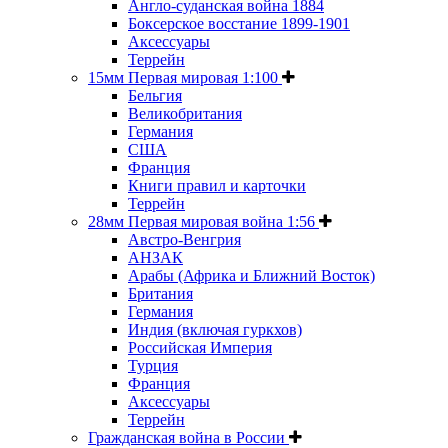
Англо-суданская война 1884
Боксерское восстание 1899-1901
Аксессуары
Террейн
15мм Первая мировая 1:100
Бельгия
Великобритания
Германия
США
Франция
Книги правил и карточки
Террейн
28мм Первая мировая война 1:56
Австро-Венгрия
АНЗАК
Арабы (Африка и Ближний Восток)
Британия
Германия
Индия (включая гуркхов)
Российская Империя
Турция
Франция
Аксессуары
Террейн
Гражданская война в России