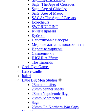
Saga: The Age of Crusades
Saga: Age of Chivalry
Saga: Age of Magic
SAGA: The Age of Caesars
Écorcheurs!
SWORDPOINT
Книги правил
Кубики
Пластиковые наборы
Мирные жители, повозки и тп
Игровые маркеры
Священники
JUGULA 35mm
The Timurids
Gods Eye Games
Herve Caille
Italeri
Little Big Men Studios
28mm transfers
28mm banner sheets
28mm Napoleonic flags
28mm Sabretaches
Saga
28mm Gt. Northern War flags