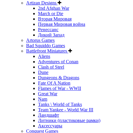
Artizan Designs
2nd Afghan War
March or Die
Вторая Мировая
Первая Мировая война
Ренессанс
Дикий Запад
Artorus Games
Bad Squiddo Games
Battlefront Miniatures
Aliens
Adventures of Conan
Clash of Steel
Dune
Dungeons & Dragons
Fate Of A Nation
Flames of War - WWII
Great War
Nam
Tanks \ World of Tanks
Team Yankee - World War III
Ландшафт
Литники (пластиковые рамки)
Аксессуары
Conquest Games