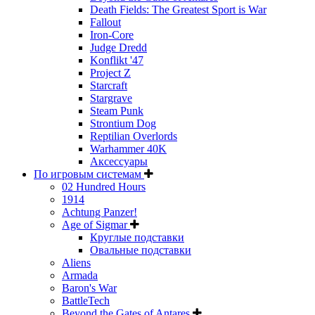
Death Fields: The Greatest Sport is War
Fallout
Iron-Core
Judge Dredd
Konflikt '47
Project Z
Starcraft
Stargrave
Steam Punk
Strontium Dog
Reptilian Overlords
Warhammer 40K
Аксессуары
По игровым системам
02 Hundred Hours
1914
Achtung Panzer!
Age of Sigmar
Круглые подставки
Овальные подставки
Aliens
Armada
Baron's War
BattleTech
Beyond the Gates of Antares