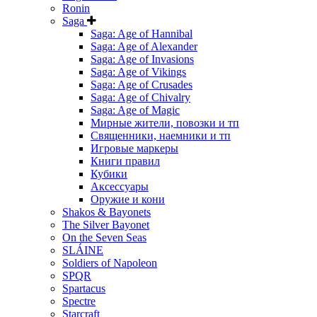
Ronin
Saga
Saga: Age of Hannibal
Saga: Age of Alexander
Saga: Age of Invasions
Saga: Age of Vikings
Saga: Age of Crusades
Saga: Age of Chivalry
Saga: Age of Magic
Мирные жители, повозки и тп
Священники, наемники и тп
Игровые маркеры
Книги правил
Кубики
Аксессуары
Оружие и кони
Shakos & Bayonets
The Silver Bayonet
On the Seven Seas
SLÁINE
Soldiers of Napoleon
SPQR
Spartacus
Spectre
Starcraft