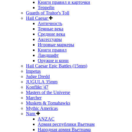
Книги правил и карточки
Террейн
Guards of Traitor's Toll
Hail Caesar
Античность
Темные века
Средние века
Аксессуары
Игровые маркеры
Книги правил
Ландшафт
Оружие и кони
Hail Caesar Epic Battles (15mm)
Impetus
Judge Dredd
JUGULA 35mm
Konflikt '47
Masters of the Universe
Marcher
Muskets & Tomahawks
Mythic Americas
Nam
ANZAC
Армия республики Вьетнам
Народная армия Вьетнама