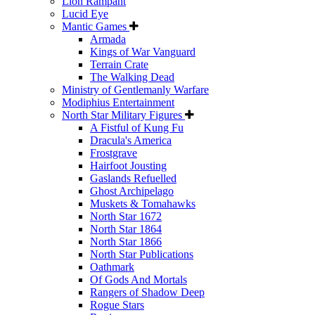
Lion Rampant
Lucid Eye
Mantic Games
Armada
Kings of War Vanguard
Terrain Crate
The Walking Dead
Ministry of Gentlemanly Warfare
Modiphius Entertainment
North Star Military Figures
A Fistful of Kung Fu
Dracula's America
Frostgrave
Hairfoot Jousting
Gaslands Refuelled
Ghost Archipelago
Muskets & Tomahawks
North Star 1672
North Star 1864
North Star 1866
North Star Publications
Oathmark
Of Gods And Mortals
Rangers of Shadow Deep
Rogue Stars