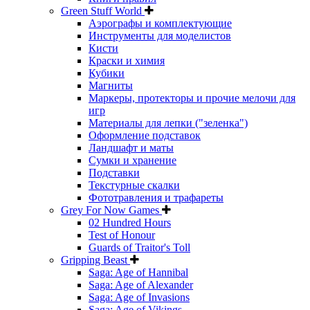
Green Stuff World
Аэрографы и комплектующие
Инструменты для моделистов
Кисти
Краски и химия
Кубики
Магниты
Маркеры, протекторы и прочие мелочи для
игр
Материалы для лепки ("зеленка")
Оформление подставок
Ландшафт и маты
Сумки и хранение
Подставки
Текстурные скалки
Фототравления и трафареты
Grey For Now Games
02 Hundred Hours
Test of Honour
Guards of Traitor's Toll
Gripping Beast
Saga: Age of Hannibal
Saga: Age of Alexander
Saga: Age of Invasions
Saga: Age of Vikings