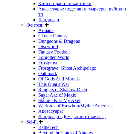
Книги правил и карточки
Аксессуары: подставки, маркеры, кубики и
тп
Ландшафт
Фентези
Armada
Classic Fantasy
Dungeons & Dragons
Discworld
Fantasy Football
Forgotten World
Frostgrave
Frostgrave: Ghost Archipelago
Oathmark
Of Gods And Mortals
This Quar's War
Rangers of Shadow Deep
Saga: Age of Magic
Sláine - Kiss My Axe!
Warlords of Erewhon/Mythic Americas
Аксессуары
Ландшафт: Дома, животные и тд
Sci-Fi
BattleTech
Beyond the Gates of Antares