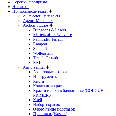
Коробки сюрпризы
Новинки
По производителям
A13Sector Starter Sets
Agema Miniatures
Archon Studios
Dungeons & Lasers
Masters of the Universe
Pathfinder Terrain
Rampart
Starcraft
Wolfenstein
Trench Crusade
ККИ
Army Painter
Акриловые краски
Инструменты
Кисти
Коллекции красок
Краски и лаки в баллончике (COLOUR
PRIMERS)
Клей
Наборы красок
Оформление подставок
Проливки (Washes)