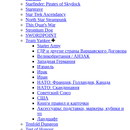
Starfinder: Pirates of Skydock
Stargrave
Star Trek Ascendancy
North Star Steampunk
This Quar's War
Strontium Dog
SWORDPOINT
Team Yankee
Starter Army
ГДР и другие страны Варшавского Договора
Великобритания / АНЗАК
Западная Германия
Израиль
Ирак
Иран
НАТО: Франция, Голландия, Канада
НАТО: Скандинавия
Советский Союз
США
Книги правил и карточки
Аксессуары: подставки, маркеры, кубики и
тп
Ландшафт
Tenfold Dungeon
Test of Honour