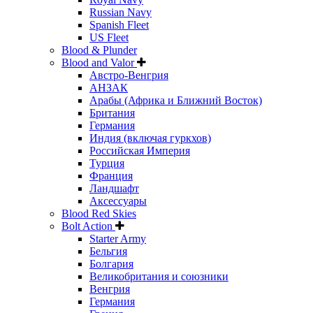
Russian Navy
Spanish Fleet
US Fleet
Blood & Plunder
Blood and Valor
Австро-Венгрия
АНЗАК
Арабы (Африка и Ближний Восток)
Британия
Германия
Индия (включая гуркхов)
Российская Империя
Турция
Франция
Ландшафт
Аксессуары
Blood Red Skies
Bolt Action
Starter Army
Бельгия
Болгария
Великобритания и союзники
Венгрия
Германия