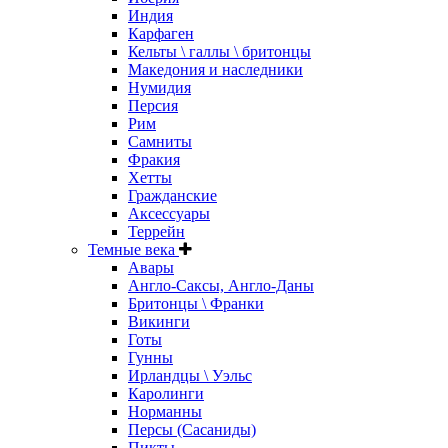
Индия
Карфаген
Кельты \ галлы \ бритонцы
Македония и наследники
Нумидия
Персия
Рим
Самниты
Фракия
Хетты
Гражданские
Аксессуары
Террейн
Темные века
Авары
Англо-Саксы, Англо-Даны
Бритонцы \ Франки
Викинги
Готы
Гунны
Ирландцы \ Уэльс
Каролинги
Норманны
Персы (Сасаниды)
Пикты