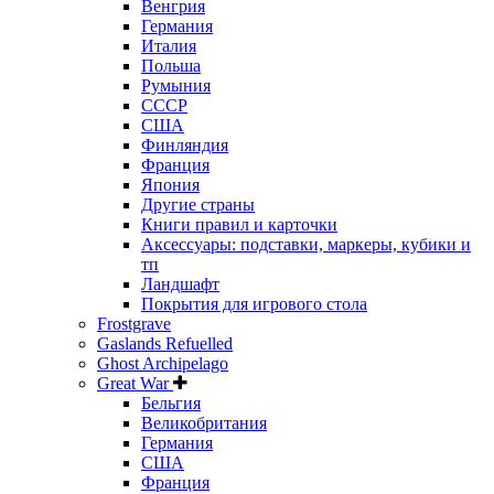
Венгрия
Германия
Италия
Польша
Румыния
СССР
США
Финляндия
Франция
Япония
Другие страны
Книги правил и карточки
Аксессуары: подставки, маркеры, кубики и
тп
Ландшафт
Покрытия для игрового стола
Frostgrave
Gaslands Refuelled
Ghost Archipelago
Great War
Бельгия
Великобритания
Германия
США
Франция