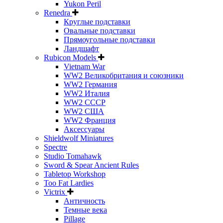
Yukon Peril
Renedra
Круглые подставки
Овальные подставки
Прямоугольные подставки
Ландшафт
Rubicon Models
Vietnam War
WW2 Великобритания и союзники
WW2 Германия
WW2 Италия
WW2 СССР
WW2 США
WW2 Франция
Аксессуары
Shieldwolf Miniatures
Spectre
Studio Tomahawk
Sword & Spear Ancient Rules
Tabletop Workshop
Too Fat Lardies
Victrix
Античность
Темные века
Pillage