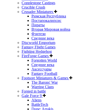
Copplestone Castings
Crucible Crush
Crusader Miniatures
Римская Республика
Постапокалипсис
Пираты
Вторая Мировая война
Фэнтези
Средние века
Discworld Emporium
Fantasy Flight Games
Fighting Hedgehog
FireForge Games
Forgotten World
Средние века
Аксессуары
Fantasy Football
Footsore Miniatures & Games
The Barons' War
Warring Clans
Forged in battle
Gale Force 9
Aliens
BattleTech
Dune: Arrakis