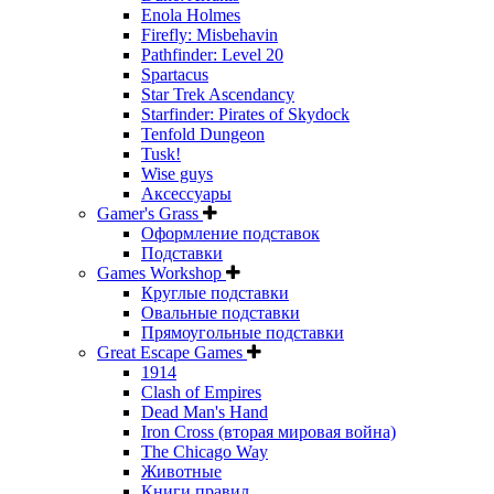
Enola Holmes
Firefly: Misbehavin
Pathfinder: Level 20
Spartacus
Star Trek Ascendancy
Starfinder: Pirates of Skydock
Tenfold Dungeon
Tusk!
Wise guys
Аксессуары
Gamer's Grass
Оформление подставок
Подставки
Games Workshop
Круглые подставки
Овальные подставки
Прямоугольные подставки
Great Escape Games
1914
Clash of Empires
Dead Man's Hand
Iron Cross (вторая мировая война)
The Chicago Way
Животные
Книги правил