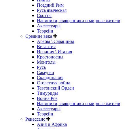
Поздний Рим
Русь языческая
Скотты
Наемники, священники и мирные жители
Аксессуары
Террейн
Средние века
Арабы \ Сарацины
Византия
Испания \ Италия
Крестоносцы
Монголы
Русь
Самураи
Скандинавия
Столетняя война
Тевтонский Орден
Тимуриды
Война Роз
Наемники, священники и мирные жители
Аксессуары
Террейн
Ренессанс
Азия и Африка