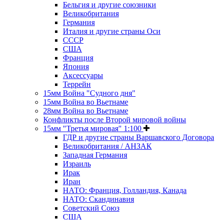
Бельгия и другие союзники
Великобритания
Германия
Италия и другие страны Оси
СССР
США
Франция
Япония
Аксессуары
Террейн
15мм Война "Судного дня"
15мм Война во Вьетнаме
28мм Война во Вьетнаме
Конфликты после Второй мировой войны
15мм "Третья мировая" 1:100
ГДР и другие страны Варшавского Договора
Великобритания / АНЗАК
Западная Германия
Израиль
Ирак
Иран
НАТО: Франция, Голландия, Канада
НАТО: Скандинавия
Советский Союз
США