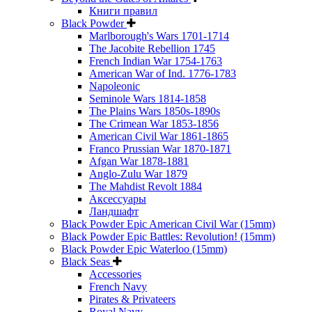
Книги правил
Black Powder
Marlborough's Wars 1701-1714
The Jacobite Rebellion 1745
French Indian War 1754-1763
American War of Ind. 1776-1783
Napoleonic
Seminole Wars 1814-1858
The Plains Wars 1850s-1890s
The Crimean War 1853-1856
American Civil War 1861-1865
Franco Prussian War 1870-1871
Afgan War 1878-1881
Anglo-Zulu War 1879
The Mahdist Revolt 1884
Аксессуары
Ландшафт
Black Powder Epic American Civil War (15mm)
Black Powder Epic Battles: Revolution! (15mm)
Black Powder Epic Waterloo (15mm)
Black Seas
Accessories
French Navy
Pirates & Privateers
Royal Navy