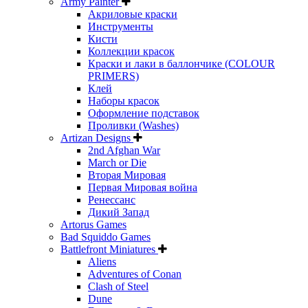
Army Painter
Акриловые краски
Инструменты
Кисти
Коллекции красок
Краски и лаки в баллончике (COLOUR
PRIMERS)
Клей
Наборы красок
Оформление подставок
Проливки (Washes)
Artizan Designs
2nd Afghan War
March or Die
Вторая Мировая
Первая Мировая война
Ренессанс
Дикий Запад
Artorus Games
Bad Squiddo Games
Battlefront Miniatures
Aliens
Adventures of Conan
Clash of Steel
Dune