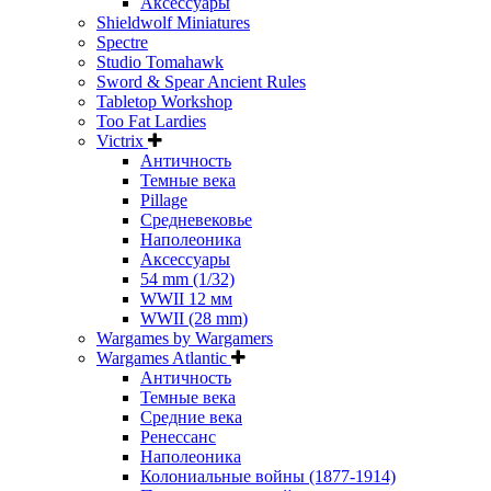
Аксессуары
Shieldwolf Miniatures
Spectre
Studio Tomahawk
Sword & Spear Ancient Rules
Tabletop Workshop
Too Fat Lardies
Victrix
Античность
Темные века
Pillage
Средневековье
Наполеоника
Аксессуары
54 mm (1/32)
WWII 12 мм
WWII (28 mm)
Wargames by Wargamers
Wargames Atlantic
Античность
Темные века
Средние века
Ренессанс
Наполеоника
Колониальные войны (1877-1914)