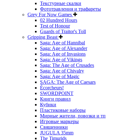
Текстурные скалки
Фототравления и трафареты
Grey For Now Games
02 Hundred Hours
Test of Honour
Guards of Traitor's Toll
Gripping Beast
Saga: Age of Hannibal
Saga: Age of Alexander
Saga: Age of Invasions
Saga: Age of Vikings
Saga: The Age of Crusades
Saga: Age of Chivalry
Saga: Age of Magic
SAGA: The Age of Caesars
Écorcheurs!
SWORDPOINT
Книги правил
Кубики
Пластиковые наборы
Мирные жители, повозки и тп
Игровые маркеры
Священники
JUGULA 35mm
The Timurids