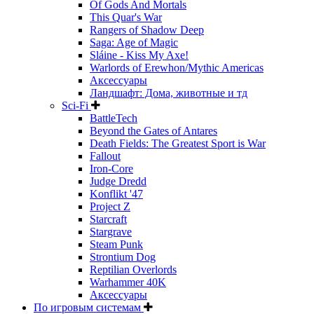
Of Gods And Mortals
This Quar's War
Rangers of Shadow Deep
Saga: Age of Magic
Sláine - Kiss My Axe!
Warlords of Erewhon/Mythic Americas
Аксессуары
Ландшафт: Дома, животные и тд
Sci-Fi
BattleTech
Beyond the Gates of Antares
Death Fields: The Greatest Sport is War
Fallout
Iron-Core
Judge Dredd
Konflikt '47
Project Z
Starcraft
Stargrave
Steam Punk
Strontium Dog
Reptilian Overlords
Warhammer 40K
Аксессуары
По игровым системам