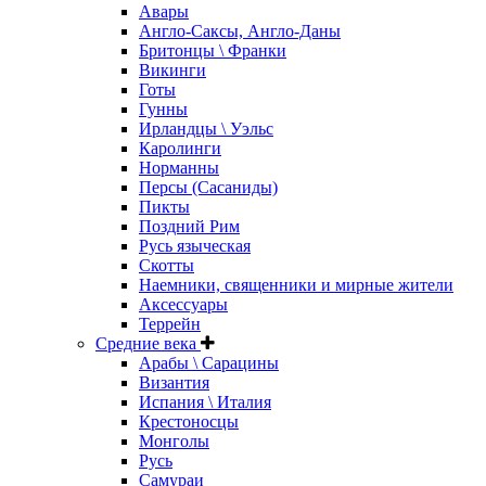
Авары
Англо-Саксы, Англо-Даны
Бритонцы \ Франки
Викинги
Готы
Гунны
Ирландцы \ Уэльс
Каролинги
Норманны
Персы (Сасаниды)
Пикты
Поздний Рим
Русь языческая
Скотты
Наемники, священники и мирные жители
Аксессуары
Террейн
Средние века
Арабы \ Сарацины
Византия
Испания \ Италия
Крестоносцы
Монголы
Русь
Самураи