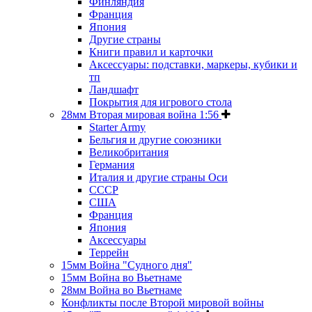
Финляндия
Франция
Япония
Другие страны
Книги правил и карточки
Аксессуары: подставки, маркеры, кубики и
тп
Ландшафт
Покрытия для игрового стола
28мм Вторая мировая война 1:56
Starter Army
Бельгия и другие союзники
Великобритания
Германия
Италия и другие страны Оси
СССР
США
Франция
Япония
Аксессуары
Террейн
15мм Война "Судного дня"
15мм Война во Вьетнаме
28мм Война во Вьетнаме
Конфликты после Второй мировой войны