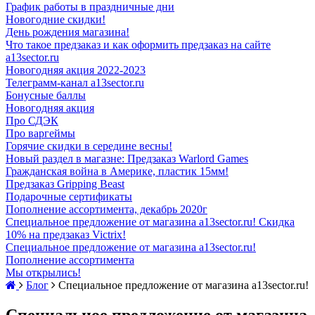
График работы в праздничные дни
Новогодние скидки!
День рождения магазина!
Что такое предзаказ и как оформить предзаказ на сайте
a13sector.ru
Новогодняя акция 2022-2023
Телеграмм-канал a13sector.ru
Бонусные баллы
Новогодняя акция
Про СДЭК
Про варгеймы
Горячие скидки в середине весны!
Новый раздел в магазне: Предзаказ Warlord Games
Гражданская война в Америке, пластик 15мм!
Предзаказ Gripping Beast
Подарочные сертификаты
Пополнение ассортимента, декабрь 2020г
Специальное предложение от магазина a13sector.ru! Скидка
10% на предзаказ Victrix!
Специальное предложение от магазина a13sector.ru!
Пополнение ассортимента
Мы открылись!
Блог
Специальное предложение от магазина a13sector.ru!
Специальное предложение от магазина