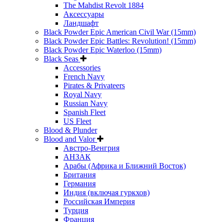
The Mahdist Revolt 1884
Аксессуары
Ландшафт
Black Powder Epic American Civil War (15mm)
Black Powder Epic Battles: Revolution! (15mm)
Black Powder Epic Waterloo (15mm)
Black Seas
Accessories
French Navy
Pirates & Privateers
Royal Navy
Russian Navy
Spanish Fleet
US Fleet
Blood & Plunder
Blood and Valor
Австро-Венгрия
АНЗАК
Арабы (Африка и Ближний Восток)
Британия
Германия
Индия (включая гуркхов)
Российская Империя
Турция
Франция