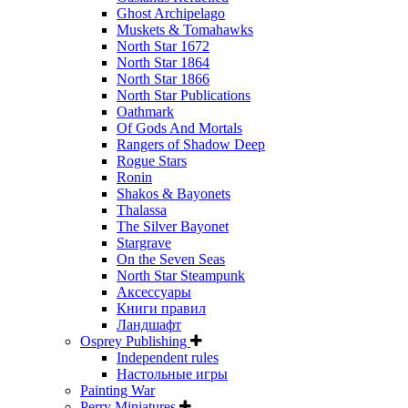
Ghost Archipelago
Muskets & Tomahawks
North Star 1672
North Star 1864
North Star 1866
North Star Publications
Oathmark
Of Gods And Mortals
Rangers of Shadow Deep
Rogue Stars
Ronin
Shakos & Bayonets
Thalassa
The Silver Bayonet
Stargrave
On the Seven Seas
North Star Steampunk
Аксессуары
Книги правил
Ландшафт
Osprey Publishing
Independent rules
Настольные игры
Painting War
Perry Miniatures