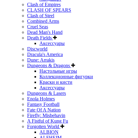
Clash of Empires
CLASH OF SPEARS
Clash of Steel
Combined Arms
Cruel Seas
Dead Man's Hand
Death Fields
Аксессуары
Discworld
Dracula's America
Dune: Arrakis
Dungeons & Dragons
Настольные игры
Коллекционные фигурки
Краски и кисти
Аксессуары
Dungeons & Lasers
Enola Holmes
Fantasy Football
Fate Of A Nation
Firefly: Misbehavin
A Fistful of Kung Fu
Forgotten World
ALBION
ALFHEIM