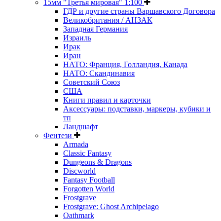
15мм "Третья мировая" 1:100
ГДР и другие страны Варшавского Договора
Великобритания / АНЗАК
Западная Германия
Израиль
Ирак
Иран
НАТО: Франция, Голландия, Канада
НАТО: Скандинавия
Советский Союз
США
Книги правил и карточки
Аксессуары: подставки, маркеры, кубики и
тп
Ландшафт
Фентези
Armada
Classic Fantasy
Dungeons & Dragons
Discworld
Fantasy Football
Forgotten World
Frostgrave
Frostgrave: Ghost Archipelago
Oathmark