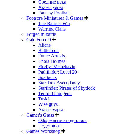
Средние века
Аксессуары
Fantasy Football
Footsore Miniatures & Games
The Barons' War
Warring Clans
Forged in battle
Gale Force 9
Aliens
BattleTech
Dune: Arrakis
Enola Holmes
Firefly: Misbehavin
Pathfinder: Level 20
Spartacus
Star Trek Ascendancy
Starfinder: Pirates of Skydock
Tenfold Dungeon
Tusk!
Wise guys
Аксессуары
Gamer's Grass
Оформление подставок
Подставки
Games Workshop