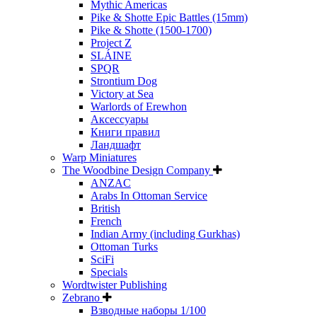
Mythic Americas
Pike & Shotte Epic Battles (15mm)
Pike & Shotte (1500-1700)
Project Z
SLÁINE
SPQR
Strontium Dog
Victory at Sea
Warlords of Erewhon
Аксессуары
Книги правил
Ландшафт
Warp Miniatures
The Woodbine Design Company
ANZAC
Arabs In Ottoman Service
British
French
Indian Army (including Gurkhas)
Ottoman Turks
SciFi
Specials
Wordtwister Publishing
Zebrano
Взводные наборы 1/100