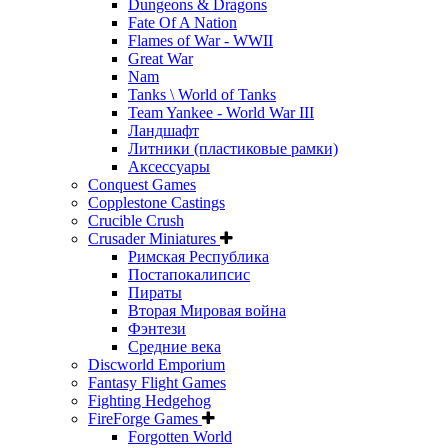
Dungeons & Dragons
Fate Of A Nation
Flames of War - WWII
Great War
Nam
Tanks \ World of Tanks
Team Yankee - World War III
Ландшафт
Литники (пластиковые рамки)
Аксессуары
Conquest Games
Copplestone Castings
Crucible Crush
Crusader Miniatures
Римская Республика
Постапокалипсис
Пираты
Вторая Мировая война
Фэнтези
Средние века
Discworld Emporium
Fantasy Flight Games
Fighting Hedgehog
FireForge Games
Forgotten World