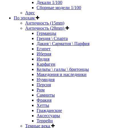
Декали 1/100
Сборные модели 1/100
Арес
По эпохам
Античность (15mm)
Античность (28mm)
Германцы
Греция \ Спарта
Дакия \ Сарматия \ Парфия
Египет
Иберия
Индия
Карфаген
Кельты \ галлы \ бритонцы
Македония и наследники
Нумидия
Персия
Рим
Самниты
Фракия
Хетты
Гражданские
Аксессуары
Террейн
Темные века