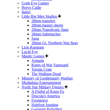
Gods Eye Games
Herve Caille
Italeri
Little Big Men Studios
28mm transfers
28mm banner sheets
28mm Napoleonic flags
28mm Sabretaches
Saga
28mm Gt. Northern War flags
Lion Rampant
Lucid Eye
Mantic Games
Armada
Kings of War Vanguard
Terrain Crate
The Walking Dead
Ministry of Gentlemanly Warfare
Modiphius Entertainment
North Star Military Figures
A Fistful of Kung Fu
Dracula's America
Frostgrave
Hairfoot Jousting
Gaslands Refuelled