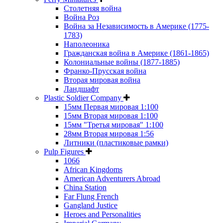
Столетняя война
Война Роз
Война за Независимость в Америке (1775-
1783)
Наполеоника
Гражданская война в Америке (1861-1865)
Колониальные войны (1877-1885)
Франко-Прусская война
Вторая мировая война
Ландшафт
Plastic Soldier Company
15мм Первая мировая 1:100
15мм Вторая мировая 1:100
15мм "Третья мировая" 1:100
28мм Вторая мировая 1:56
Литники (пластиковые рамки)
Pulp Figures
1066
African Kingdoms
American Adventurers Abroad
China Station
Far Flung French
Gangland Justice
Heroes and Personalities