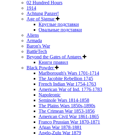
02 Hundred Hours
1914
Achtung Panzer!
Age of Sigmar
Круглые подставки
Овальные подставки
Aliens
Armada
Baron's War
BattleTech
Beyond the Gates of Antares
Книги правил
Black Powder
Marlborough's Wars 1701-1714
The Jacobite Rebellion 1745
French Indian War 1754-1763
American War of Ind. 1776-1783
Napoleonic
Seminole Wars 1814-1858
The Plains Wars 1850s-1890s
The Crimean War 1853-1856
American Civil War 1861-1865
Franco Prussian War 1870-1871
Afgan War 1878-1881
Anglo-Zulu War 1879