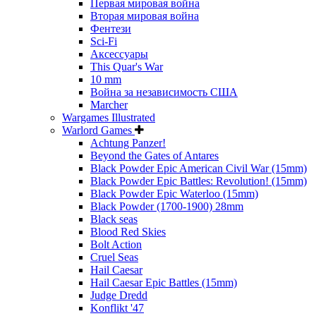
Первая мировая война
Вторая мировая война
Фентези
Sci-Fi
Аксессуары
This Quar's War
10 mm
Война за независимость США
Marcher
Wargames Illustrated
Warlord Games
Achtung Panzer!
Beyond the Gates of Antares
Black Powder Epic American Civil War (15mm)
Black Powder Epic Battles: Revolution! (15mm)
Black Powder Epic Waterloo (15mm)
Black Powder (1700-1900) 28mm
Black seas
Blood Red Skies
Bolt Action
Cruel Seas
Hail Caesar
Hail Caesar Epic Battles (15mm)
Judge Dredd
Konflikt '47