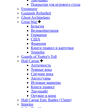
Ландшафт
Покрытия для игрового стола
Frostgrave
Gaslands Refuelled
Ghost Archipelago
Great War
Бельгия
Великобритания
Германия
США
Франция
Книги правил и карточки
Террейн
Guards of Traitor's Toll
Hail Caesar
Античность
Темные века
Средние века
Аксессуары
Игровые маркеры
Книги правил
Ландшафт
Оружие и кони
Hail Caesar Epic Battles (15mm)
Impetus