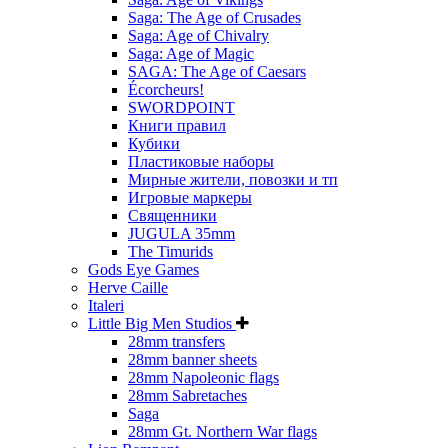
Saga: The Age of Crusades
Saga: Age of Chivalry
Saga: Age of Magic
SAGA: The Age of Caesars
Écorcheurs!
SWORDPOINT
Книги правил
Кубики
Пластиковые наборы
Мирные жители, повозки и тп
Игровые маркеры
Священники
JUGULA 35mm
The Timurids
Gods Eye Games
Herve Caille
Italeri
Little Big Men Studios
28mm transfers
28mm banner sheets
28mm Napoleonic flags
28mm Sabretaches
Saga
28mm Gt. Northern War flags