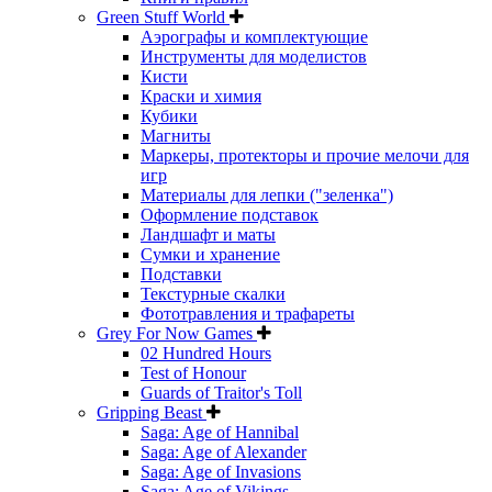
Green Stuff World
Аэрографы и комплектующие
Инструменты для моделистов
Кисти
Краски и химия
Кубики
Магниты
Маркеры, протекторы и прочие мелочи для
игр
Материалы для лепки ("зеленка")
Оформление подставок
Ландшафт и маты
Сумки и хранение
Подставки
Текстурные скалки
Фототравления и трафареты
Grey For Now Games
02 Hundred Hours
Test of Honour
Guards of Traitor's Toll
Gripping Beast
Saga: Age of Hannibal
Saga: Age of Alexander
Saga: Age of Invasions
Saga: Age of Vikings