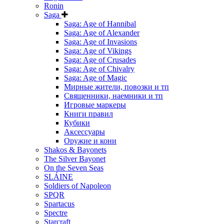
Ronin
Saga
Saga: Age of Hannibal
Saga: Age of Alexander
Saga: Age of Invasions
Saga: Age of Vikings
Saga: Age of Crusades
Saga: Age of Chivalry
Saga: Age of Magic
Мирные жители, повозки и тп
Священники, наемники и тп
Игровые маркеры
Книги правил
Кубики
Аксессуары
Оружие и кони
Shakos & Bayonets
The Silver Bayonet
On the Seven Seas
SLÁINE
Soldiers of Napoleon
SPQR
Spartacus
Spectre
Starcraft