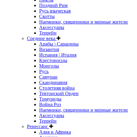
Поздний Рим
Русь языческая
Скотты
Наемники, священники и мирные жители
Аксессуары
Террейн
Средние века
Арабы \ Сарацины
Византия
Испания \ Италия
Крестоносцы
Монголы
Русь
Самураи
Скандинавия
Столетняя война
Тевтонский Орден
Тимуриды
Война Роз
Наемники, священники и мирные жители
Аксессуары
Террейн
Ренессанс
Азия и Африка