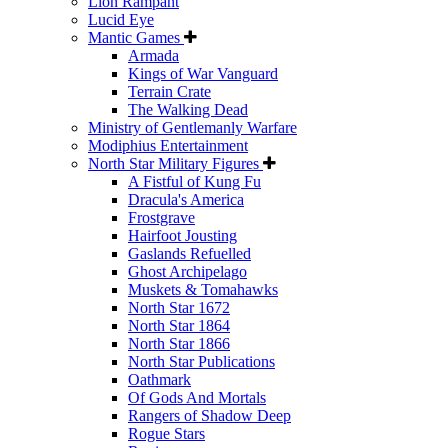
Lion Rampant
Lucid Eye
Mantic Games
Armada
Kings of War Vanguard
Terrain Crate
The Walking Dead
Ministry of Gentlemanly Warfare
Modiphius Entertainment
North Star Military Figures
A Fistful of Kung Fu
Dracula's America
Frostgrave
Hairfoot Jousting
Gaslands Refuelled
Ghost Archipelago
Muskets & Tomahawks
North Star 1672
North Star 1864
North Star 1866
North Star Publications
Oathmark
Of Gods And Mortals
Rangers of Shadow Deep
Rogue Stars