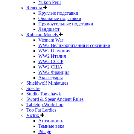
Yukon Peril
Renedra
Круглые подставки
Овальные подставки
Прямоугольные подставки
Ландшафт
Rubicon Models
Vietnam War
WW2 Великобритания и союзники
WW2 Германия
WW2 Италия
WW2 СССР
WW2 США
WW2 Франция
Аксессуары
Shieldwolf Miniatures
Spectre
Studio Tomahawk
Sword & Spear Ancient Rules
Tabletop Workshop
Too Fat Lardies
Victrix
Античность
Темные века
Pillage