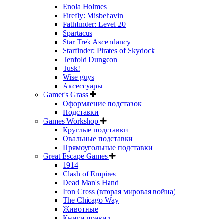
Enola Holmes
Firefly: Misbehavin
Pathfinder: Level 20
Spartacus
Star Trek Ascendancy
Starfinder: Pirates of Skydock
Tenfold Dungeon
Tusk!
Wise guys
Аксессуары
Gamer's Grass
Оформление подставок
Подставки
Games Workshop
Круглые подставки
Овальные подставки
Прямоугольные подставки
Great Escape Games
1914
Clash of Empires
Dead Man's Hand
Iron Cross (вторая мировая война)
The Chicago Way
Животные
Книги правил