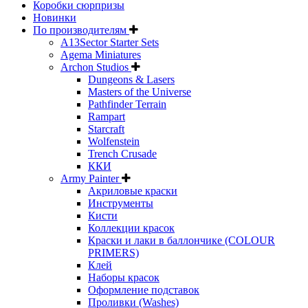
Коробки сюрпризы
Новинки
По производителям
A13Sector Starter Sets
Agema Miniatures
Archon Studios
Dungeons & Lasers
Masters of the Universe
Pathfinder Terrain
Rampart
Starcraft
Wolfenstein
Trench Crusade
ККИ
Army Painter
Акриловые краски
Инструменты
Кисти
Коллекции красок
Краски и лаки в баллончике (COLOUR
PRIMERS)
Клей
Наборы красок
Оформление подставок
Проливки (Washes)