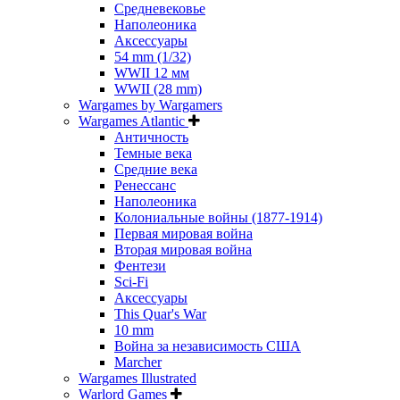
Средневековье
Наполеоника
Аксессуары
54 mm (1/32)
WWII 12 мм
WWII (28 mm)
Wargames by Wargamers
Wargames Atlantic
Античность
Темные века
Средние века
Ренессанс
Наполеоника
Колониальные войны (1877-1914)
Первая мировая война
Вторая мировая война
Фентези
Sci-Fi
Аксессуары
This Quar's War
10 mm
Война за независимость США
Marcher
Wargames Illustrated
Warlord Games