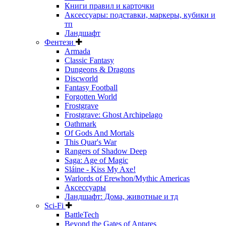
Книги правил и карточки
Аксессуары: подставки, маркеры, кубики и
тп
Ландшафт
Фентези
Armada
Classic Fantasy
Dungeons & Dragons
Discworld
Fantasy Football
Forgotten World
Frostgrave
Frostgrave: Ghost Archipelago
Oathmark
Of Gods And Mortals
This Quar's War
Rangers of Shadow Deep
Saga: Age of Magic
Sláine - Kiss My Axe!
Warlords of Erewhon/Mythic Americas
Аксессуары
Ландшафт: Дома, животные и тд
Sci-Fi
BattleTech
Beyond the Gates of Antares