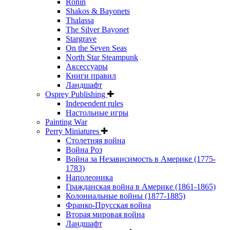
Ronin
Shakos & Bayonets
Thalassa
The Silver Bayonet
Stargrave
On the Seven Seas
North Star Steampunk
Аксессуары
Книги правил
Ландшафт
Osprey Publishing
Independent rules
Настольные игры
Painting War
Perry Miniatures
Столетняя война
Война Роз
Война за Независимость в Америке (1775-
1783)
Наполеоника
Гражданская война в Америке (1861-1865)
Колониальные войны (1877-1885)
Франко-Прусская война
Вторая мировая война
Ландшафт