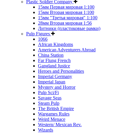
Plastic Soldier Company
15мм Первая мировая 1:100
15мм Вторая мировая 1:100
15мм "Третья мировая" 1:100
28мм Вторая мировая 1:56
Литники (пластиковые рамки)
Pulp Figures
1066
African Kingdoms
American Adventurers Abroad
China Station
Far Flung French
Gangland Justice
Heroes and Personalities
Imperial Germany
Imperial Japan
Mystery and Horror
Pulp Sci/Fi
Savage Seas
Steam Pulp
The British Empire
Wargames Rules
Weird Menace
Western/ Mexican Rev.
Wizards