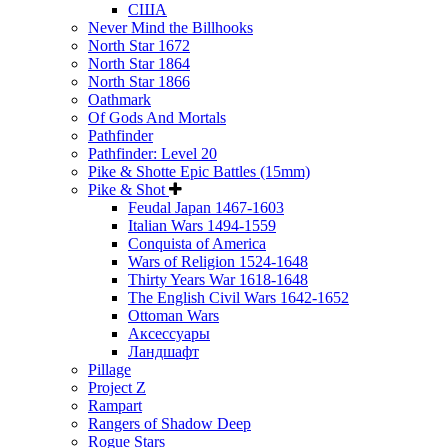
США
Never Mind the Billhooks
North Star 1672
North Star 1864
North Star 1866
Oathmark
Of Gods And Mortals
Pathfinder
Pathfinder: Level 20
Pike & Shotte Epic Battles (15mm)
Pike & Shot
Feudal Japan 1467-1603
Italian Wars 1494-1559
Conquista of America
Wars of Religion 1524-1648
Thirty Years War 1618-1648
The English Civil Wars 1642-1652
Ottoman Wars
Аксессуары
Ландшафт
Pillage
Project Z
Rampart
Rangers of Shadow Deep
Rogue Stars