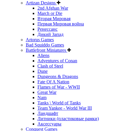
Artizan Designs
2nd Afghan War
March or Die
Вторая Мировая
Первая Мировая война
Ренессанс
Дикий Запад
Artorus Games
Bad Squiddo Games
Battlefront Miniatures
Aliens
Adventures of Conan
Clash of Steel
Dune
Dungeons & Dragons
Fate Of A Nation
Flames of War - WWII
Great War
Nam
Tanks \ World of Tanks
Team Yankee - World War III
Ландшафт
Литники (пластиковые рамки)
Аксессуары
Conquest Games