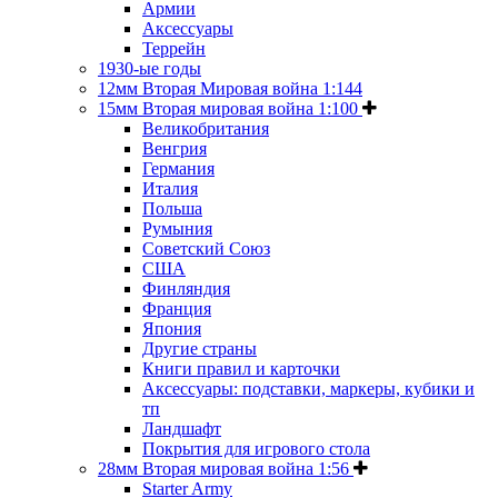
Армии
Аксессуары
Террейн
1930-ые годы
12мм Вторая Мировая война 1:144
15мм Вторая мировая война 1:100
Великобритания
Венгрия
Германия
Италия
Польша
Румыния
Советский Союз
США
Финляндия
Франция
Япония
Другие страны
Книги правил и карточки
Аксессуары: подставки, маркеры, кубики и
тп
Ландшафт
Покрытия для игрового стола
28мм Вторая мировая война 1:56
Starter Army