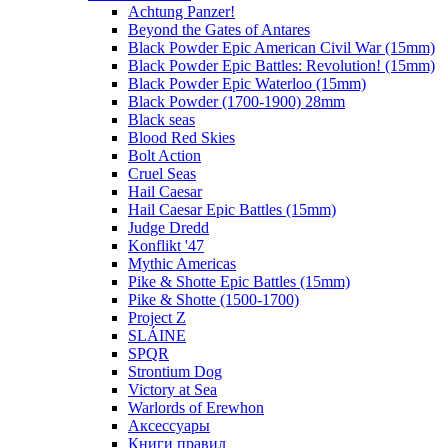
Achtung Panzer!
Beyond the Gates of Antares
Black Powder Epic American Civil War (15mm)
Black Powder Epic Battles: Revolution! (15mm)
Black Powder Epic Waterloo (15mm)
Black Powder (1700-1900) 28mm
Black seas
Blood Red Skies
Bolt Action
Cruel Seas
Hail Caesar
Hail Caesar Epic Battles (15mm)
Judge Dredd
Konflikt '47
Mythic Americas
Pike & Shotte Epic Battles (15mm)
Pike & Shotte (1500-1700)
Project Z
SLÁINE
SPQR
Strontium Dog
Victory at Sea
Warlords of Erewhon
Аксессуары
Книги правил