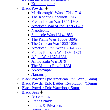
Книги правил
Black Powder
Marlborough's Wars 1701-1714
The Jacobite Rebellion 1745
French Indian War 1754-1763
American War of Ind. 1776-1783
Napoleonic
Seminole Wars 1814-1858
The Plains Wars 1850s-1890s
The Crimean War 1853-1856
American Civil War 1861-1865
Franco Prussian War 1870-1871
Afgan War 1878-1881
Anglo-Zulu War 1879
The Mahdist Revolt 1884
Аксессуары
Ландшафт
Black Powder Epic American Civil War (15mm)
Black Powder Epic Battles: Revolution! (15mm)
Black Powder Epic Waterloo (15mm)
Black Seas
Accessories
French Navy
Pirates & Privateers
Royal Navy