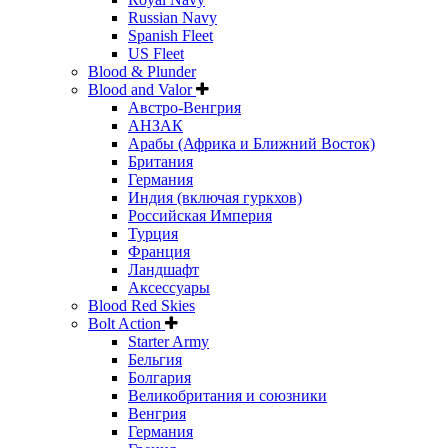
Russian Navy
Spanish Fleet
US Fleet
Blood & Plunder
Blood and Valor
Австро-Венгрия
АНЗАК
Арабы (Африка и Ближний Восток)
Британия
Германия
Индия (включая гуркхов)
Российская Империя
Турция
Франция
Ландшафт
Аксессуары
Blood Red Skies
Bolt Action
Starter Army
Бельгия
Болгария
Великобритания и союзники
Венгрия
Германия