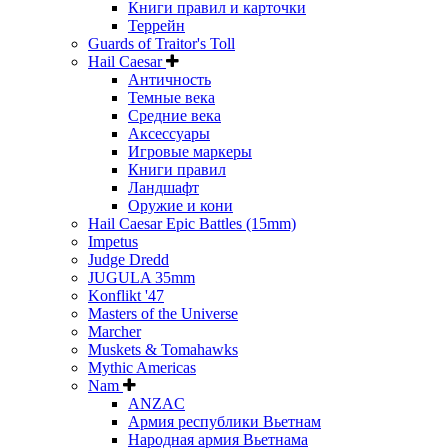
Книги правил и карточки
Террейн
Guards of Traitor's Toll
Hail Caesar
Античность
Темные века
Средние века
Аксессуары
Игровые маркеры
Книги правил
Ландшафт
Оружие и кони
Hail Caesar Epic Battles (15mm)
Impetus
Judge Dredd
JUGULA 35mm
Konflikt '47
Masters of the Universe
Marcher
Muskets & Tomahawks
Mythic Americas
Nam
ANZAC
Армия республики Вьетнам
Народная армия Вьетнама