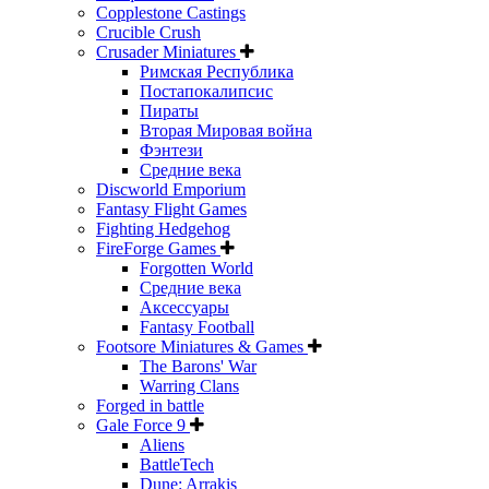
Copplestone Castings
Crucible Crush
Crusader Miniatures
Римская Республика
Постапокалипсис
Пираты
Вторая Мировая война
Фэнтези
Средние века
Discworld Emporium
Fantasy Flight Games
Fighting Hedgehog
FireForge Games
Forgotten World
Средние века
Аксессуары
Fantasy Football
Footsore Miniatures & Games
The Barons' War
Warring Clans
Forged in battle
Gale Force 9
Aliens
BattleTech
Dune: Arrakis