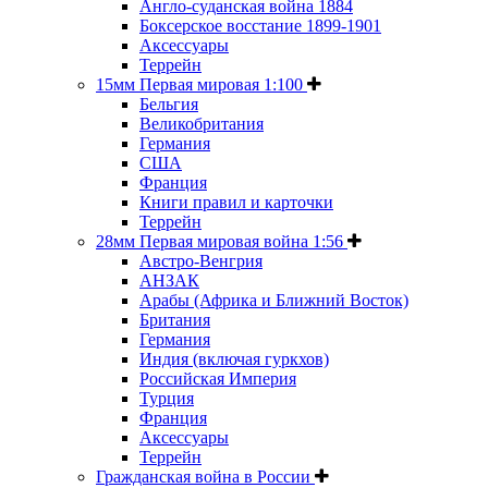
Англо-суданская война 1884
Боксерское восстание 1899-1901
Аксессуары
Террейн
15мм Первая мировая 1:100
Бельгия
Великобритания
Германия
США
Франция
Книги правил и карточки
Террейн
28мм Первая мировая война 1:56
Австро-Венгрия
АНЗАК
Арабы (Африка и Ближний Восток)
Британия
Германия
Индия (включая гуркхов)
Российская Империя
Турция
Франция
Аксессуары
Террейн
Гражданская война в России