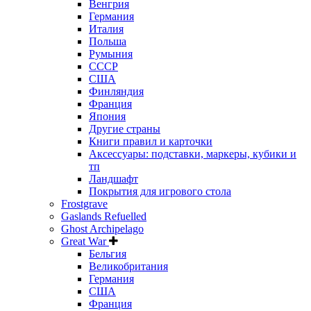
Венгрия
Германия
Италия
Польша
Румыния
СССР
США
Финляндия
Франция
Япония
Другие страны
Книги правил и карточки
Аксессуары: подставки, маркеры, кубики и
тп
Ландшафт
Покрытия для игрового стола
Frostgrave
Gaslands Refuelled
Ghost Archipelago
Great War
Бельгия
Великобритания
Германия
США
Франция