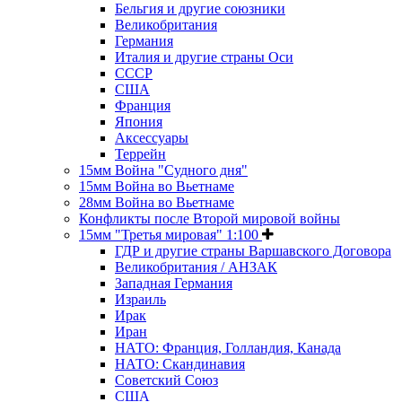
Бельгия и другие союзники
Великобритания
Германия
Италия и другие страны Оси
СССР
США
Франция
Япония
Аксессуары
Террейн
15мм Война "Судного дня"
15мм Война во Вьетнаме
28мм Война во Вьетнаме
Конфликты после Второй мировой войны
15мм "Третья мировая" 1:100
ГДР и другие страны Варшавского Договора
Великобритания / АНЗАК
Западная Германия
Израиль
Ирак
Иран
НАТО: Франция, Голландия, Канада
НАТО: Скандинавия
Советский Союз
США