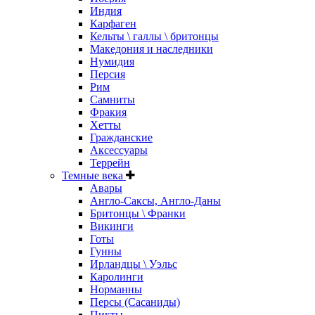
Индия
Карфаген
Кельты \ галлы \ бритонцы
Македония и наследники
Нумидия
Персия
Рим
Самниты
Фракия
Хетты
Гражданские
Аксессуары
Террейн
Темные века
Авары
Англо-Саксы, Англо-Даны
Бритонцы \ Франки
Викинги
Готы
Гунны
Ирландцы \ Уэльс
Каролинги
Норманны
Персы (Сасаниды)
Пикты