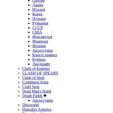
Греция
Дания
Италия
Корея
Польша
Румыния
СССР
США
Финляндия
Франция
Япония
Аксессуары
Книги правил
Кубики
Ландшафт
Clash of Empires
CLASH OF SPEARS
Clash of Steel
Combined Arms
Cruel Seas
Dead Man's Hand
Death Fields
Аксессуары
Discworld
Dracula's America