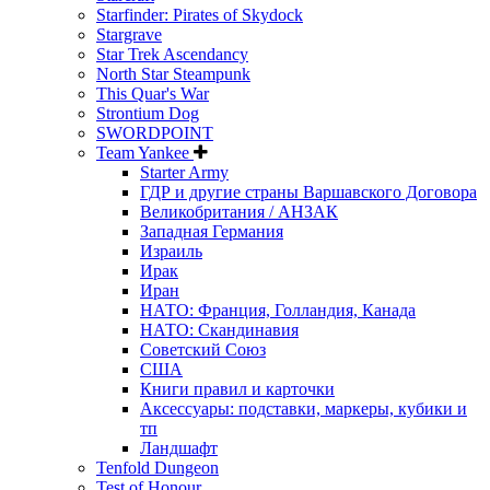
Starfinder: Pirates of Skydock
Stargrave
Star Trek Ascendancy
North Star Steampunk
This Quar's War
Strontium Dog
SWORDPOINT
Team Yankee
Starter Army
ГДР и другие страны Варшавского Договора
Великобритания / АНЗАК
Западная Германия
Израиль
Ирак
Иран
НАТО: Франция, Голландия, Канада
НАТО: Скандинавия
Советский Союз
США
Книги правил и карточки
Аксессуары: подставки, маркеры, кубики и
тп
Ландшафт
Tenfold Dungeon
Test of Honour