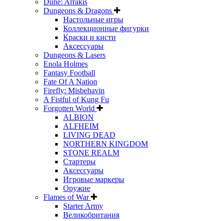
Dune: Arrakis
Dungeons & Dragons
Настольные игры
Коллекционные фигурки
Краски и кисти
Аксессуары
Dungeons & Lasers
Enola Holmes
Fantasy Football
Fate Of A Nation
Firefly: Misbehavin
A Fistful of Kung Fu
Forgotten World
ALBION
ALFHEIM
LIVING DEAD
NORTHERN KINGDOM
STONE REALM
Стартеры
Аксессуары
Игровые маркеры
Оружие
Flames of War
Starter Army
Великобритания