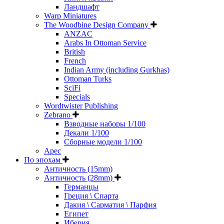
Ландшафт
Warp Miniatures
The Woodbine Design Company
ANZAC
Arabs In Ottoman Service
British
French
Indian Army (including Gurkhas)
Ottoman Turks
SciFi
Specials
Wordtwister Publishing
Zebrano
Взводные наборы 1/100
Декали 1/100
Сборные модели 1/100
Арес
По эпохам
Античность (15mm)
Античность (28mm)
Германцы
Греция \ Спарта
Дакия \ Сарматия \ Парфия
Египет
Иберия