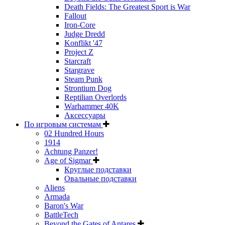
Death Fields: The Greatest Sport is War
Fallout
Iron-Core
Judge Dredd
Konflikt '47
Project Z
Starcraft
Stargrave
Steam Punk
Strontium Dog
Reptilian Overlords
Warhammer 40K
Аксессуары
По игровым системам
02 Hundred Hours
1914
Achtung Panzer!
Age of Sigmar
Круглые подставки
Овальные подставки
Aliens
Armada
Baron's War
BattleTech
Beyond the Gates of Antares