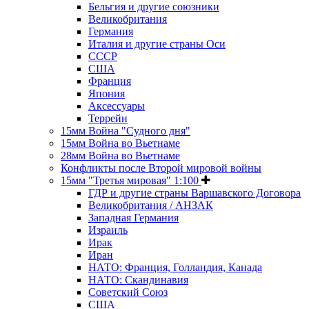
Бельгия и другие союзники
Великобритания
Германия
Италия и другие страны Оси
СССР
США
Франция
Япония
Аксессуары
Террейн
15мм Война "Судного дня"
15мм Война во Вьетнаме
28мм Война во Вьетнаме
Конфликты после Второй мировой войны
15мм "Третья мировая" 1:100
ГДР и другие страны Варшавского Договора
Великобритания / АНЗАК
Западная Германия
Израиль
Ирак
Иран
НАТО: Франция, Голландия, Канада
НАТО: Скандинавия
Советский Союз
США