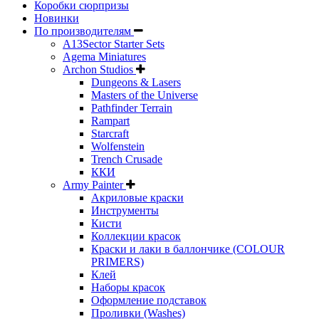
Коробки сюрпризы
Новинки
По производителям
A13Sector Starter Sets
Agema Miniatures
Archon Studios
Dungeons & Lasers
Masters of the Universe
Pathfinder Terrain
Rampart
Starcraft
Wolfenstein
Trench Crusade
ККИ
Army Painter
Акриловые краски
Инструменты
Кисти
Коллекции красок
Краски и лаки в баллончике (COLOUR
PRIMERS)
Клей
Наборы красок
Оформление подставок
Проливки (Washes)