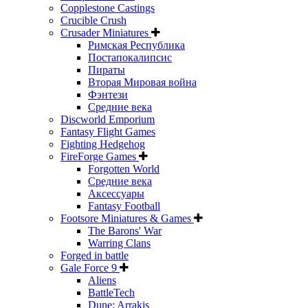
Copplestone Castings
Crucible Crush
Crusader Miniatures
Римская Республика
Постапокалипсис
Пираты
Вторая Мировая война
Фэнтези
Средние века
Discworld Emporium
Fantasy Flight Games
Fighting Hedgehog
FireForge Games
Forgotten World
Средние века
Аксессуары
Fantasy Football
Footsore Miniatures & Games
The Barons' War
Warring Clans
Forged in battle
Gale Force 9
Aliens
BattleTech
Dune: Arrakis