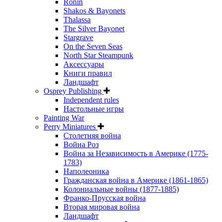
Ronin
Shakos & Bayonets
Thalassa
The Silver Bayonet
Stargrave
On the Seven Seas
North Star Steampunk
Аксессуары
Книги правил
Ландшафт
Osprey Publishing
Independent rules
Настольные игры
Painting War
Perry Miniatures
Столетняя война
Война Роз
Война за Независимость в Америке (1775-
1783)
Наполеоника
Гражданская война в Америке (1861-1865)
Колониальные войны (1877-1885)
Франко-Прусская война
Вторая мировая война
Ландшафт