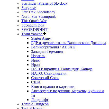
Starfinder: Pirates of Skydock
Stargrave
Star Trek Ascendancy
North Star Steampunk
This Quar's War
Strontium Dog
SWORDPOINT
Team Yankee
Starter Army
ГДР и другие страны Варшавского Договора
Великобритания / АНЗАК
Западная Германия
Израиль
Ирак
Иран
НАТО: Франция, Голландия, Канада
НАТО: Скандинавия
Советский Союз
США
Книги правил и карточки
Аксессуары: подставки, маркеры, кубики и
тп
Ландшафт
Tenfold Dungeon
Test of Honour