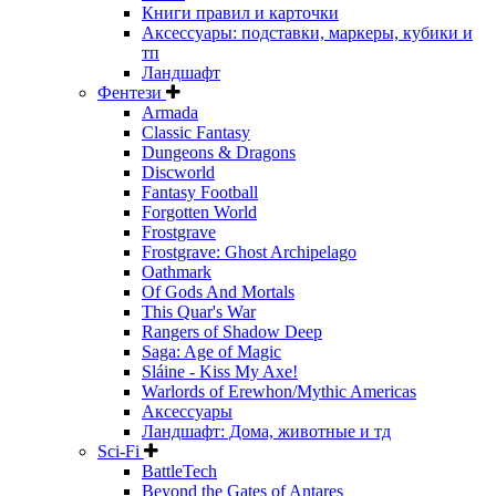
Книги правил и карточки
Аксессуары: подставки, маркеры, кубики и
тп
Ландшафт
Фентези
Armada
Classic Fantasy
Dungeons & Dragons
Discworld
Fantasy Football
Forgotten World
Frostgrave
Frostgrave: Ghost Archipelago
Oathmark
Of Gods And Mortals
This Quar's War
Rangers of Shadow Deep
Saga: Age of Magic
Sláine - Kiss My Axe!
Warlords of Erewhon/Mythic Americas
Аксессуары
Ландшафт: Дома, животные и тд
Sci-Fi
BattleTech
Beyond the Gates of Antares