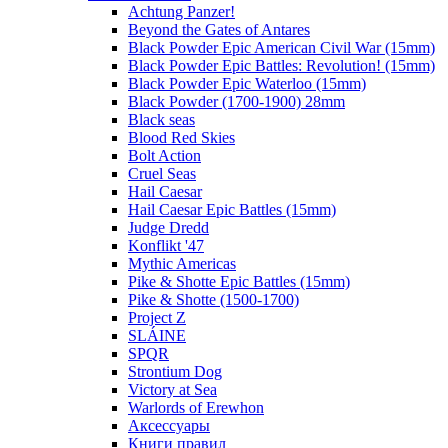
Achtung Panzer!
Beyond the Gates of Antares
Black Powder Epic American Civil War (15mm)
Black Powder Epic Battles: Revolution! (15mm)
Black Powder Epic Waterloo (15mm)
Black Powder (1700-1900) 28mm
Black seas
Blood Red Skies
Bolt Action
Cruel Seas
Hail Caesar
Hail Caesar Epic Battles (15mm)
Judge Dredd
Konflikt '47
Mythic Americas
Pike & Shotte Epic Battles (15mm)
Pike & Shotte (1500-1700)
Project Z
SLÁINE
SPQR
Strontium Dog
Victory at Sea
Warlords of Erewhon
Аксессуары
Книги правил