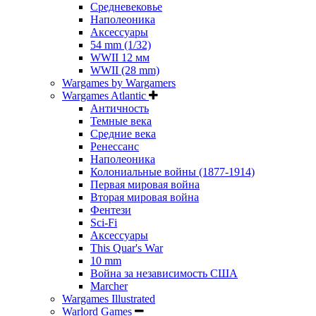
Средневековье
Наполеоника
Аксессуары
54 mm (1/32)
WWII 12 мм
WWII (28 mm)
Wargames by Wargamers
Wargames Atlantic
Античность
Темные века
Средние века
Ренессанс
Наполеоника
Колониальные войны (1877-1914)
Первая мировая война
Вторая мировая война
Фентези
Sci-Fi
Аксессуары
This Quar's War
10 mm
Война за независимость США
Marcher
Wargames Illustrated
Warlord Games