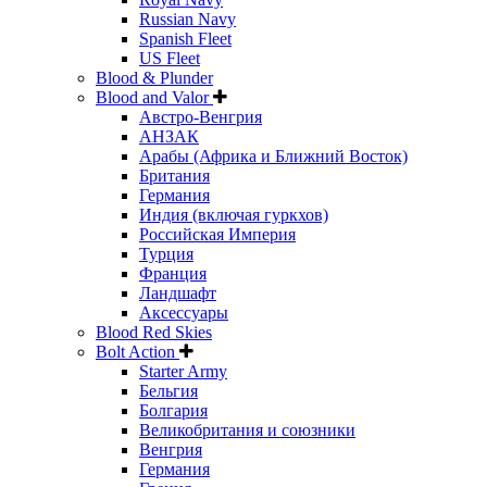
Russian Navy
Spanish Fleet
US Fleet
Blood & Plunder
Blood and Valor
Австро-Венгрия
АНЗАК
Арабы (Африка и Ближний Восток)
Британия
Германия
Индия (включая гуркхов)
Российская Империя
Турция
Франция
Ландшафт
Аксессуары
Blood Red Skies
Bolt Action
Starter Army
Бельгия
Болгария
Великобритания и союзники
Венгрия
Германия