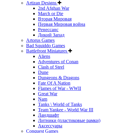
Artizan Designs
2nd Afghan War
March or Die
Вторая Мировая
Первая Мировая война
Ренессанс
Дикий Запад
Artorus Games
Bad Squiddo Games
Battlefront Miniatures
Aliens
Adventures of Conan
Clash of Steel
Dune
Dungeons & Dragons
Fate Of A Nation
Flames of War - WWII
Great War
Nam
Tanks \ World of Tanks
Team Yankee - World War III
Ландшафт
Литники (пластиковые рамки)
Аксессуары
Conquest Games