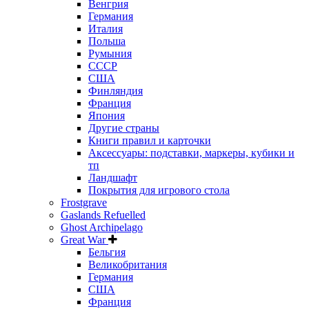
Венгрия
Германия
Италия
Польша
Румыния
СССР
США
Финляндия
Франция
Япония
Другие страны
Книги правил и карточки
Аксессуары: подставки, маркеры, кубики и
тп
Ландшафт
Покрытия для игрового стола
Frostgrave
Gaslands Refuelled
Ghost Archipelago
Great War
Бельгия
Великобритания
Германия
США
Франция