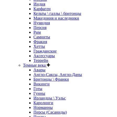
Индия
Карфаген
Кельты \ галлы \ бритонцы
Македония и наследники
Нумидия
Персия
Рим
Самниты
Фракия
Хетты
Гражданские
Аксессуары
Террейн
Темные века
Авары
Англо-Саксы, Англо-Даны
Бритонцы \ Франки
Викинги
Готы
Гунны
Ирландцы \ Уэльс
Каролинги
Норманны
Персы (Сасаниды)
Пикты