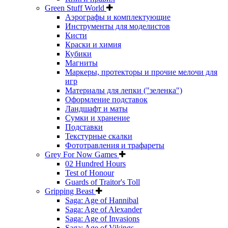
Green Stuff World
Аэрографы и комплектующие
Инструменты для моделистов
Кисти
Краски и химия
Кубики
Магниты
Маркеры, протекторы и прочие мелочи для
игр
Материалы для лепки ("зеленка")
Оформление подставок
Ландшафт и маты
Сумки и хранение
Подставки
Текстурные скалки
Фототравления и трафареты
Grey For Now Games
02 Hundred Hours
Test of Honour
Guards of Traitor's Toll
Gripping Beast
Saga: Age of Hannibal
Saga: Age of Alexander
Saga: Age of Invasions
Saga: Age of Vikings