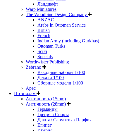
Ландшафт
Warp Miniatures
The Woodbine Design Company
ANZAC
Arabs In Ottoman Service
British
French
Indian Army (including Gurkhas)
Ottoman Turks
SciFi
Specials
Wordtwister Publishing
Zebrano
Взводные наборы 1/100
Декали 1/100
Сборные модели 1/100
Арес
По эпохам
Античность (15mm)
Античность (28mm)
Германцы
Греция \ Спарта
Дакия \ Сарматия \ Парфия
Египет
Иберия