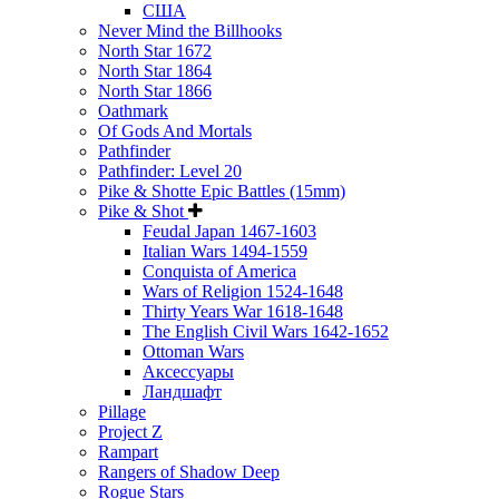
США
Never Mind the Billhooks
North Star 1672
North Star 1864
North Star 1866
Oathmark
Of Gods And Mortals
Pathfinder
Pathfinder: Level 20
Pike & Shotte Epic Battles (15mm)
Pike & Shot
Feudal Japan 1467-1603
Italian Wars 1494-1559
Conquista of America
Wars of Religion 1524-1648
Thirty Years War 1618-1648
The English Civil Wars 1642-1652
Ottoman Wars
Аксессуары
Ландшафт
Pillage
Project Z
Rampart
Rangers of Shadow Deep
Rogue Stars