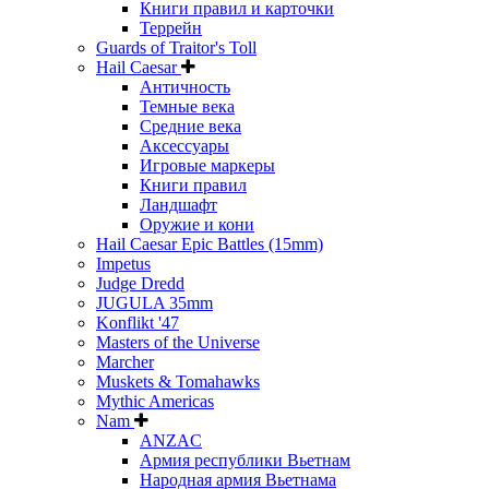
Книги правил и карточки
Террейн
Guards of Traitor's Toll
Hail Caesar
Античность
Темные века
Средние века
Аксессуары
Игровые маркеры
Книги правил
Ландшафт
Оружие и кони
Hail Caesar Epic Battles (15mm)
Impetus
Judge Dredd
JUGULA 35mm
Konflikt '47
Masters of the Universe
Marcher
Muskets & Tomahawks
Mythic Americas
Nam
ANZAC
Армия республики Вьетнам
Народная армия Вьетнама