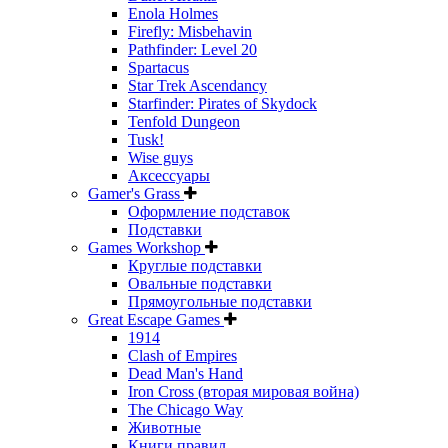
Enola Holmes
Firefly: Misbehavin
Pathfinder: Level 20
Spartacus
Star Trek Ascendancy
Starfinder: Pirates of Skydock
Tenfold Dungeon
Tusk!
Wise guys
Аксессуары
Gamer's Grass
Оформление подставок
Подставки
Games Workshop
Круглые подставки
Овальные подставки
Прямоугольные подставки
Great Escape Games
1914
Clash of Empires
Dead Man's Hand
Iron Cross (вторая мировая война)
The Chicago Way
Животные
Книги правил