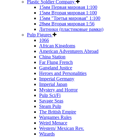
Plastic Soldier Company
15мм Первая мировая 1:100
15мм Вторая мировая 1:100
15мм "Третья мировая" 1:100
28мм Вторая мировая 1:56
Литники (пластиковые рамки)
Pulp Figures
1066
African Kingdoms
American Adventurers Abroad
China Station
Far Flung French
Gangland Justice
Heroes and Personalities
Imperial Germany
Imperial Japan
Mystery and Horror
Pulp Sci/Fi
Savage Seas
Steam Pulp
The British Empire
Wargames Rules
Weird Menace
Western/ Mexican Rev.
Wizards