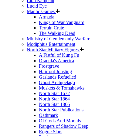
Lion Rampant
Lucid Eye
Mantic Games
Armada
Kings of War Vanguard
Terrain Crate
The Walking Dead
Ministry of Gentlemanly Warfare
Modiphius Entertainment
North Star Military Figures
A Fistful of Kung Fu
Dracula's America
Frostgrave
Hairfoot Jousting
Gaslands Refuelled
Ghost Archipelago
Muskets & Tomahawks
North Star 1672
North Star 1864
North Star 1866
North Star Publications
Oathmark
Of Gods And Mortals
Rangers of Shadow Deep
Rogue Stars