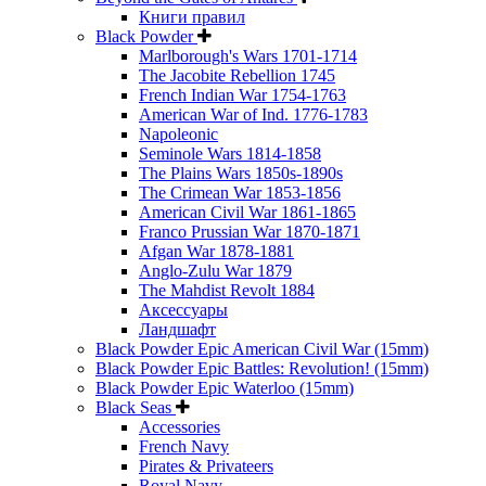
Книги правил
Black Powder
Marlborough's Wars 1701-1714
The Jacobite Rebellion 1745
French Indian War 1754-1763
American War of Ind. 1776-1783
Napoleonic
Seminole Wars 1814-1858
The Plains Wars 1850s-1890s
The Crimean War 1853-1856
American Civil War 1861-1865
Franco Prussian War 1870-1871
Afgan War 1878-1881
Anglo-Zulu War 1879
The Mahdist Revolt 1884
Аксессуары
Ландшафт
Black Powder Epic American Civil War (15mm)
Black Powder Epic Battles: Revolution! (15mm)
Black Powder Epic Waterloo (15mm)
Black Seas
Accessories
French Navy
Pirates & Privateers
Royal Navy