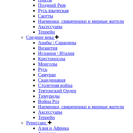
Поздний Рим
Русь языческая
Скотты
Наемники, священники и мирные жители
Аксессуары
Террейн
Средние века
Арабы \ Сарацины
Византия
Испания \ Италия
Крестоносцы
Монголы
Русь
Самураи
Скандинавия
Столетняя война
Тевтонский Орден
Тимуриды
Война Роз
Наемники, священники и мирные жители
Аксессуары
Террейн
Ренессанс
Азия и Африка