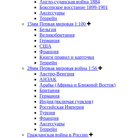
Англо-суданская война 1884
Боксерское восстание 1899-1901
Аксессуары
Террейн
15мм Первая мировая 1:100
Бельгия
Великобритания
Германия
США
Франция
Книги правил и карточки
Террейн
28мм Первая мировая война 1:56
Австро-Венгрия
АНЗАК
Арабы (Африка и Ближний Восток)
Британия
Германия
Индия (включая гуркхов)
Российская Империя
Турция
Франция
Аксессуары
Террейн
Гражданская война в России