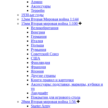
Армии
Аксессуары
Террейн
1930-ые годы
12мм Вторая Мировая война 1:144
15мм Вторая мировая война 1:100
Великобритания
Венгрия
Германия
Италия
Польша
Румыния
Советский Союз
США
Финляндия
Франция
Япония
Другие страны
Книги правил и карточки
Аксессуары: подставки, маркеры, кубики и
тп
Ландшафт
Покрытия для игрового стола
28мм Вторая мировая война 1:56
Starter Army