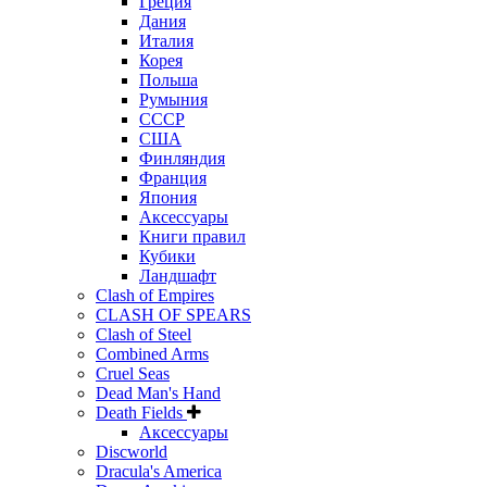
Греция
Дания
Италия
Корея
Польша
Румыния
СССР
США
Финляндия
Франция
Япония
Аксессуары
Книги правил
Кубики
Ландшафт
Clash of Empires
CLASH OF SPEARS
Clash of Steel
Combined Arms
Cruel Seas
Dead Man's Hand
Death Fields
Аксессуары
Discworld
Dracula's America