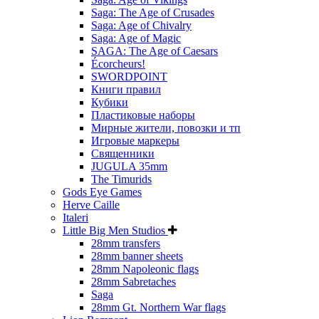
Saga: The Age of Crusades
Saga: Age of Chivalry
Saga: Age of Magic
SAGA: The Age of Caesars
Écorcheurs!
SWORDPOINT
Книги правил
Кубики
Пластиковые наборы
Мирные жители, повозки и тп
Игровые маркеры
Священники
JUGULA 35mm
The Timurids
Gods Eye Games
Herve Caille
Italeri
Little Big Men Studios
28mm transfers
28mm banner sheets
28mm Napoleonic flags
28mm Sabretaches
Saga
28mm Gt. Northern War flags