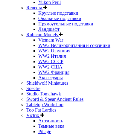
Yukon Peril
Renedra
Круглые подставки
Овальные подставки
Прямоугольные подставки
Ландшафт
Rubicon Models
Vietnam War
WW2 Великобритания и союзники
WW2 Германия
WW2 Италия
WW2 СССР
WW2 США
WW2 Франция
Аксессуары
Shieldwolf Miniatures
Spectre
Studio Tomahawk
Sword & Spear Ancient Rules
Tabletop Workshop
Too Fat Lardies
Victrix
Античность
Темные века
Pillage