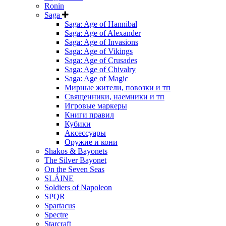
Ronin
Saga
Saga: Age of Hannibal
Saga: Age of Alexander
Saga: Age of Invasions
Saga: Age of Vikings
Saga: Age of Crusades
Saga: Age of Chivalry
Saga: Age of Magic
Мирные жители, повозки и тп
Священники, наемники и тп
Игровые маркеры
Книги правил
Кубики
Аксессуары
Оружие и кони
Shakos & Bayonets
The Silver Bayonet
On the Seven Seas
SLÁINE
Soldiers of Napoleon
SPQR
Spartacus
Spectre
Starcraft