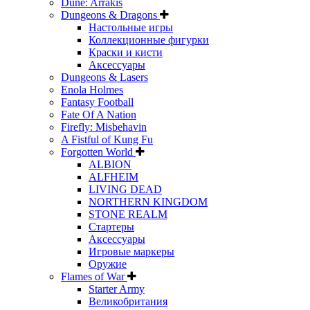
Dune: Arrakis
Dungeons & Dragons
Настольные игры
Коллекционные фигурки
Краски и кисти
Аксессуары
Dungeons & Lasers
Enola Holmes
Fantasy Football
Fate Of A Nation
Firefly: Misbehavin
A Fistful of Kung Fu
Forgotten World
ALBION
ALFHEIM
LIVING DEAD
NORTHERN KINGDOM
STONE REALM
Стартеры
Аксессуары
Игровые маркеры
Оружие
Flames of War
Starter Army
Великобритания