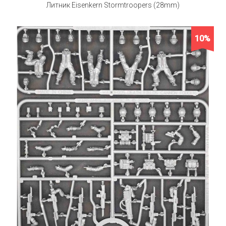
Литник Eisenkern Stormtroopers (28mm)
10%