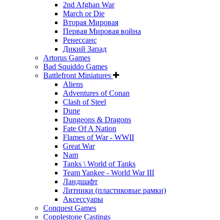
2nd Afghan War
March or Die
Вторая Мировая
Первая Мировая война
Ренессанс
Дикий Запад
Artorus Games
Bad Squiddo Games
Battlefront Miniatures
Aliens
Adventures of Conan
Clash of Steel
Dune
Dungeons & Dragons
Fate Of A Nation
Flames of War - WWII
Great War
Nam
Tanks \ World of Tanks
Team Yankee - World War III
Ландшафт
Литники (пластиковые рамки)
Аксессуары
Conquest Games
Copplestone Castings