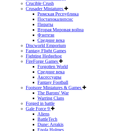
Crucible Crush
Crusader Miniatures
Римская Республика
Постапокалипсис
Пираты
Вторая Мировая война
Фэнтези
Средние века
Discworld Emporium
Fantasy Flight Games
Fighting Hedgehog
FireForge Games
Forgotten World
Средние века
Аксессуары
Fantasy Football
Footsore Miniatures & Games
The Barons' War
Warring Clans
Forged in battle
Gale Force 9
Aliens
BattleTech
Dune: Arrakis
Enola Holmes