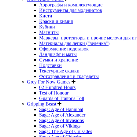
Аэрографы и комплектующие
Инструменты для моделистов
Кисти
Краски и химия
Кубики
Магниты
Маркеры, протекторы и прочие мелочи для иг
Материалы для лепки ("зеленка")
Оформление подставок
Ландшафт и маты
Сумки и хранение
Подставки
Текстурные скалки
Фототравления и трафареты
Grey For Now Games
02 Hundred Hours
Test of Honour
Guards of Traitor's Toll
Gripping Beast
Saga: Age of Hannibal
Saga: Age of Alexander
Saga: Age of Invasions
Saga: Age of Vikings
Saga: The Age of Crusades
Saga: Age of Chivalry