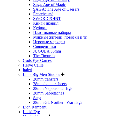
Saga: Age of Magic
SAGA: The Age of Caesars
Écorcheurs!
SWORDPOINT
Книги правил
Кубики
Пластиковые наборы
Мирные жители, повозки и тп
Игровые маркеры
Священники
JUGULA 35mm
The Timurids
Gods Eye Games
Herve Caille
Italeri
Little Big Men Studios
28mm transfers
28mm banner sheets
28mm Napoleonic flags
28mm Sabretaches
Saga
28mm Gt. Northern War flags
Lion Rampant
Lucid Eye