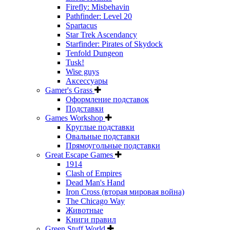
Firefly: Misbehavin
Pathfinder: Level 20
Spartacus
Star Trek Ascendancy
Starfinder: Pirates of Skydock
Tenfold Dungeon
Tusk!
Wise guys
Аксессуары
Gamer's Grass
Оформление подставок
Подставки
Games Workshop
Круглые подставки
Овальные подставки
Прямоугольные подставки
Great Escape Games
1914
Clash of Empires
Dead Man's Hand
Iron Cross (вторая мировая война)
The Chicago Way
Животные
Книги правил
Green Stuff World