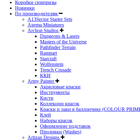
Коробки сюрпризы
Новинки
По производителям
A13Sector Starter Sets
Agema Miniatures
Archon Studios
Dungeons & Lasers
Masters of the Universe
Pathfinder Terrain
Rampart
Starcraft
Wolfenstein
Trench Crusade
ККИ
Army Painter
Акриловые краски
Инструменты
Кисти
Коллекции красок
Краски и лаки в баллончике (COLOUR PRIM
Клей
Наборы красок
Оформление подставок
Проливки (Washes)
Artizan Designs