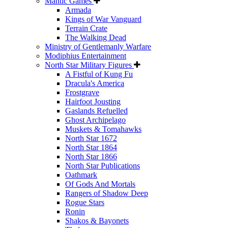
Mantic Games
Armada
Kings of War Vanguard
Terrain Crate
The Walking Dead
Ministry of Gentlemanly Warfare
Modiphius Entertainment
North Star Military Figures
A Fistful of Kung Fu
Dracula's America
Frostgrave
Hairfoot Jousting
Gaslands Refuelled
Ghost Archipelago
Muskets & Tomahawks
North Star 1672
North Star 1864
North Star 1866
North Star Publications
Oathmark
Of Gods And Mortals
Rangers of Shadow Deep
Rogue Stars
Ronin
Shakos & Bayonets