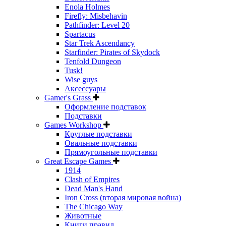
Enola Holmes
Firefly: Misbehavin
Pathfinder: Level 20
Spartacus
Star Trek Ascendancy
Starfinder: Pirates of Skydock
Tenfold Dungeon
Tusk!
Wise guys
Аксессуары
Gamer's Grass
Оформление подставок
Подставки
Games Workshop
Круглые подставки
Овальные подставки
Прямоугольные подставки
Great Escape Games
1914
Clash of Empires
Dead Man's Hand
Iron Cross (вторая мировая война)
The Chicago Way
Животные
Книги правил