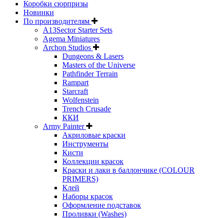
Коробки сюрпризы
Новинки
По производителям
A13Sector Starter Sets
Agema Miniatures
Archon Studios
Dungeons & Lasers
Masters of the Universe
Pathfinder Terrain
Rampart
Starcraft
Wolfenstein
Trench Crusade
ККИ
Army Painter
Акриловые краски
Инструменты
Кисти
Коллекции красок
Краски и лаки в баллончике (COLOUR
PRIMERS)
Клей
Наборы красок
Оформление подставок
Проливки (Washes)