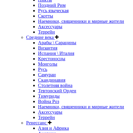
Поздний Рим
Русь языческая
Скотты
Наемники, священники и мирные жители
Аксессуары
Террейн
Средние века
Арабы \ Сарацины
Византия
Испания \ Италия
Крестоносцы
Монголы
Русь
Самураи
Скандинавия
Столетняя война
Тевтонский Орден
Тимуриды
Война Роз
Наемники, священники и мирные жители
Аксессуары
Террейн
Ренессанс
Азия и Африка