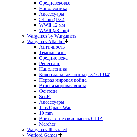
Средневековье
Наполеоника
Аксессуары
54 mm (1/32)
WWII 12 мм
WWII (28 mm)
Wargames by Wargamers
Wargames Atlantic
Античность
Темные века
Средние века
Ренессанс
Наполеоника
Колониальные войны (1877-1914)
Первая мировая война
Вторая мировая война
Фентези
Sci-Fi
Аксессуары
This Quar's War
10 mm
Война за независимость США
Marcher
Wargames Illustrated
Warlord Games