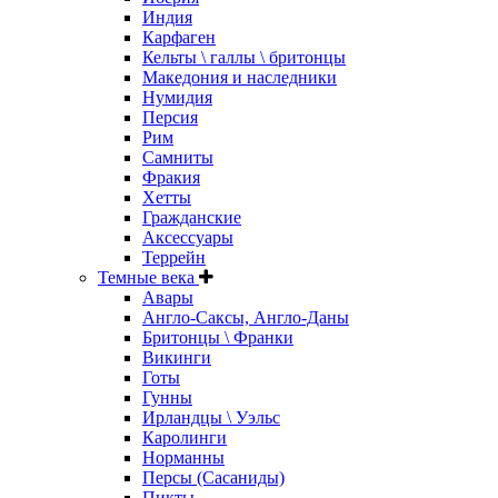
Индия
Карфаген
Кельты \ галлы \ бритонцы
Македония и наследники
Нумидия
Персия
Рим
Самниты
Фракия
Хетты
Гражданские
Аксессуары
Террейн
Темные века
Авары
Англо-Саксы, Англо-Даны
Бритонцы \ Франки
Викинги
Готы
Гунны
Ирландцы \ Уэльс
Каролинги
Норманны
Персы (Сасаниды)
Пикты