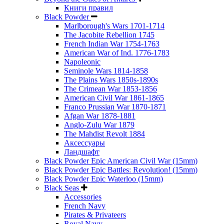
Книги правил
Black Powder
Marlborough's Wars 1701-1714
The Jacobite Rebellion 1745
French Indian War 1754-1763
American War of Ind. 1776-1783
Napoleonic
Seminole Wars 1814-1858
The Plains Wars 1850s-1890s
The Crimean War 1853-1856
American Civil War 1861-1865
Franco Prussian War 1870-1871
Afgan War 1878-1881
Anglo-Zulu War 1879
The Mahdist Revolt 1884
Аксессуары
Ландшафт
Black Powder Epic American Civil War (15mm)
Black Powder Epic Battles: Revolution! (15mm)
Black Powder Epic Waterloo (15mm)
Black Seas
Accessories
French Navy
Pirates & Privateers
Royal Navy