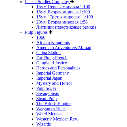
Plastic Soldier Company
15мм Первая мировая 1:100
15мм Вторая мировая 1:100
15мм "Третья мировая" 1:100
28мм Вторая мировая 1:56
Литники (пластиковые рамки)
Pulp Figures
1066
African Kingdoms
American Adventurers Abroad
China Station
Far Flung French
Gangland Justice
Heroes and Personalities
Imperial Germany
Imperial Japan
Mystery and Horror
Pulp Sci/Fi
Savage Seas
Steam Pulp
The British Empire
Wargames Rules
Weird Menace
Western/ Mexican Rev.
Wizards