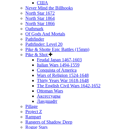
США
Never Mind the Billhooks
North Star 1672
North Star 1864
North Star 1866
Oathmark
Of Gods And Mortals
Pathfinder
Pathfinder: Level 20
Pike & Shotte Epic Battles (15mm)
Pike & Shot
Feudal Japan 1467-1603
Italian Wars 1494-1559
Conquista of America
Wars of Religion 1524-1648
Thirty Years War 1618-1648
The English Civil Wars 1642-1652
Ottoman Wars
Аксессуары
Ландшафт
Pillage
Project Z
Rampart
Rangers of Shadow Deep
Rogue Stars