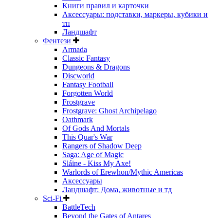
Книги правил и карточки
Аксессуары: подставки, маркеры, кубики и
тп
Ландшафт
Фентези
Armada
Classic Fantasy
Dungeons & Dragons
Discworld
Fantasy Football
Forgotten World
Frostgrave
Frostgrave: Ghost Archipelago
Oathmark
Of Gods And Mortals
This Quar's War
Rangers of Shadow Deep
Saga: Age of Magic
Sláine - Kiss My Axe!
Warlords of Erewhon/Mythic Americas
Аксессуары
Ландшафт: Дома, животные и тд
Sci-Fi
BattleTech
Beyond the Gates of Antares