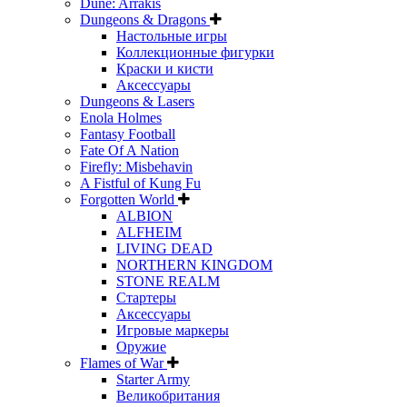
Dune: Arrakis
Dungeons & Dragons
Настольные игры
Коллекционные фигурки
Краски и кисти
Аксессуары
Dungeons & Lasers
Enola Holmes
Fantasy Football
Fate Of A Nation
Firefly: Misbehavin
A Fistful of Kung Fu
Forgotten World
ALBION
ALFHEIM
LIVING DEAD
NORTHERN KINGDOM
STONE REALM
Стартеры
Аксессуары
Игровые маркеры
Оружие
Flames of War
Starter Army
Великобритания