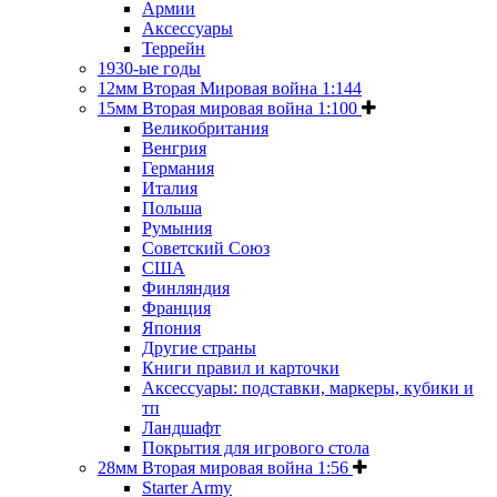
Армии
Аксессуары
Террейн
1930-ые годы
12мм Вторая Мировая война 1:144
15мм Вторая мировая война 1:100
Великобритания
Венгрия
Германия
Италия
Польша
Румыния
Советский Союз
США
Финляндия
Франция
Япония
Другие страны
Книги правил и карточки
Аксессуары: подставки, маркеры, кубики и
тп
Ландшафт
Покрытия для игрового стола
28мм Вторая мировая война 1:56
Starter Army