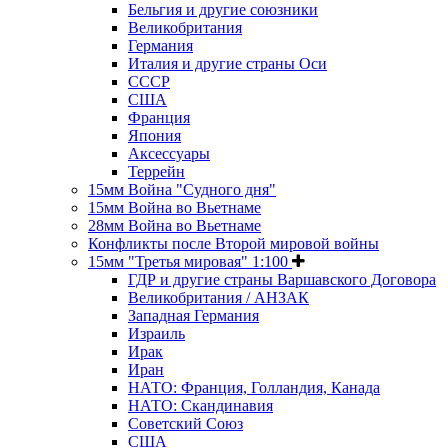
Бельгия и другие союзники
Великобритания
Германия
Италия и другие страны Оси
СССР
США
Франция
Япония
Аксессуары
Террейн
15мм Война "Судного дня"
15мм Война во Вьетнаме
28мм Война во Вьетнаме
Конфликты после Второй мировой войны
15мм "Третья мировая" 1:100
ГДР и другие страны Варшавского Договора
Великобритания / АНЗАК
Западная Германия
Израиль
Ирак
Иран
НАТО: Франция, Голландия, Канада
НАТО: Скандинавия
Советский Союз
США