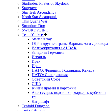
Starfinder: Pirates of Skydock
Stargrave
Star Trek Ascendancy
North Star Steampunk
This Quar's War
Strontium Dog
SWORDPOINT
Team Yankee
Starter Army
ГДР и другие страны Варшавского Договора
Великобритания / АНЗАК
Западная Германия
Израиль
Ирак
Иран
НАТО: Франция, Голландия, Канада
НАТО: Скандинавия
Советский Союз
США
Книги правил и карточки
Аксессуары: подставки, маркеры, кубики и
тп
Ландшафт
Tenfold Dungeon
Test of Honour