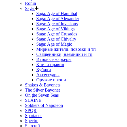
Ronin
Saga
Saga: Age of Hannibal
Saga: Age of Alexander
Saga: Age of Invasions
Saga: Age of Vikings
Saga: Age of Crusades
Saga: Age of Chivalry
Saga: Age of Magic
Мирные жители, повозки и тп
Священники, наемники и тп
Игровые маркеры
Книги правил
Кубики
Аксессуары
Оружие и кони
Shakos & Bayonets
The Silver Bayonet
On the Seven Seas
SLÁINE
Soldiers of Napoleon
SPQR
Spartacus
Spectre
Starcraft