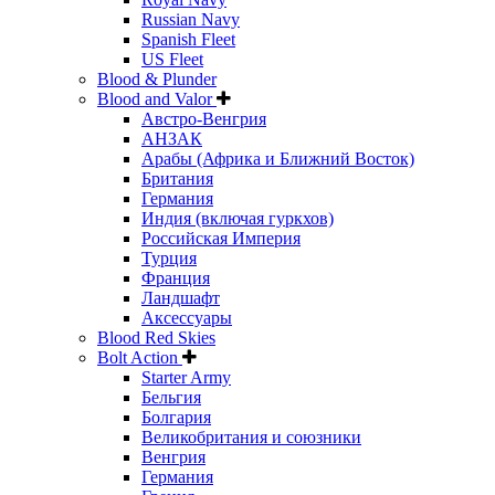
Russian Navy
Spanish Fleet
US Fleet
Blood & Plunder
Blood and Valor
Австро-Венгрия
АНЗАК
Арабы (Африка и Ближний Восток)
Британия
Германия
Индия (включая гуркхов)
Российская Империя
Турция
Франция
Ландшафт
Аксессуары
Blood Red Skies
Bolt Action
Starter Army
Бельгия
Болгария
Великобритания и союзники
Венгрия
Германия