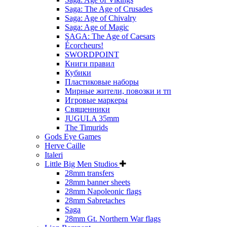
Saga: The Age of Crusades
Saga: Age of Chivalry
Saga: Age of Magic
SAGA: The Age of Caesars
Écorcheurs!
SWORDPOINT
Книги правил
Кубики
Пластиковые наборы
Мирные жители, повозки и тп
Игровые маркеры
Священники
JUGULA 35mm
The Timurids
Gods Eye Games
Herve Caille
Italeri
Little Big Men Studios
28mm transfers
28mm banner sheets
28mm Napoleonic flags
28mm Sabretaches
Saga
28mm Gt. Northern War flags