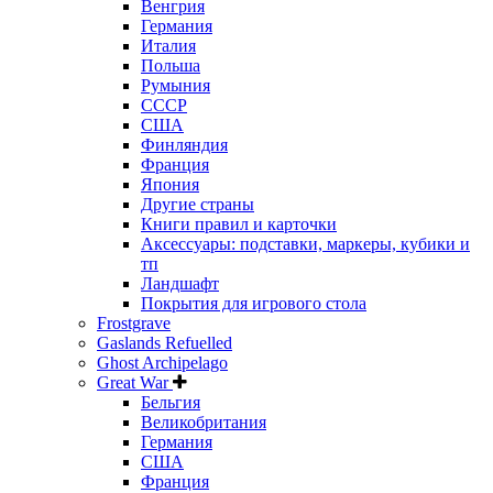
Венгрия
Германия
Италия
Польша
Румыния
СССР
США
Финляндия
Франция
Япония
Другие страны
Книги правил и карточки
Аксессуары: подставки, маркеры, кубики и
тп
Ландшафт
Покрытия для игрового стола
Frostgrave
Gaslands Refuelled
Ghost Archipelago
Great War
Бельгия
Великобритания
Германия
США
Франция