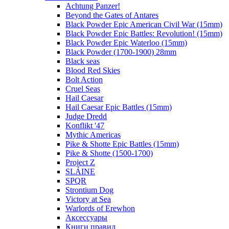
Achtung Panzer!
Beyond the Gates of Antares
Black Powder Epic American Civil War (15mm)
Black Powder Epic Battles: Revolution! (15mm)
Black Powder Epic Waterloo (15mm)
Black Powder (1700-1900) 28mm
Black seas
Blood Red Skies
Bolt Action
Cruel Seas
Hail Caesar
Hail Caesar Epic Battles (15mm)
Judge Dredd
Konflikt '47
Mythic Americas
Pike & Shotte Epic Battles (15mm)
Pike & Shotte (1500-1700)
Project Z
SLÁINE
SPQR
Strontium Dog
Victory at Sea
Warlords of Erewhon
Аксессуары
Книги правил