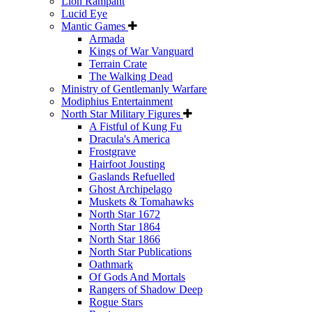
Lion Rampant
Lucid Eye
Mantic Games
Armada
Kings of War Vanguard
Terrain Crate
The Walking Dead
Ministry of Gentlemanly Warfare
Modiphius Entertainment
North Star Military Figures
A Fistful of Kung Fu
Dracula's America
Frostgrave
Hairfoot Jousting
Gaslands Refuelled
Ghost Archipelago
Muskets & Tomahawks
North Star 1672
North Star 1864
North Star 1866
North Star Publications
Oathmark
Of Gods And Mortals
Rangers of Shadow Deep
Rogue Stars