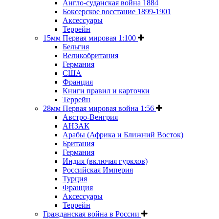
Англо-суданская война 1884
Боксерское восстание 1899-1901
Аксессуары
Террейн
15мм Первая мировая 1:100
Бельгия
Великобритания
Германия
США
Франция
Книги правил и карточки
Террейн
28мм Первая мировая война 1:56
Австро-Венгрия
АНЗАК
Арабы (Африка и Ближний Восток)
Британия
Германия
Индия (включая гуркхов)
Российская Империя
Турция
Франция
Аксессуары
Террейн
Гражданская война в России