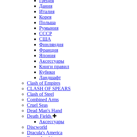
Греция
Дания
Италия
Корея
Польша
Румыния
СССР
США
Финляндия
Франция
Япония
Аксессуары
Книги правил
Кубики
Ландшафт
Clash of Empires
CLASH OF SPEARS
Clash of Steel
Combined Arms
Cruel Seas
Dead Man's Hand
Death Fields
Аксессуары
Discworld
Dracula's America