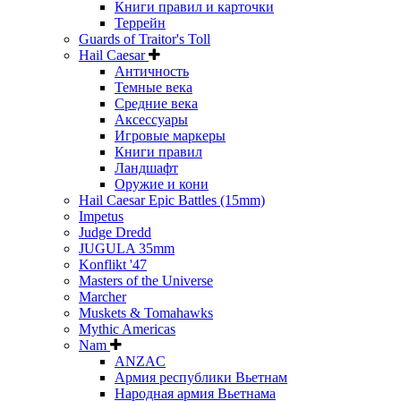
Книги правил и карточки
Террейн
Guards of Traitor's Toll
Hail Caesar
Античность
Темные века
Средние века
Аксессуары
Игровые маркеры
Книги правил
Ландшафт
Оружие и кони
Hail Caesar Epic Battles (15mm)
Impetus
Judge Dredd
JUGULA 35mm
Konflikt '47
Masters of the Universe
Marcher
Muskets & Tomahawks
Mythic Americas
Nam
ANZAC
Армия республики Вьетнам
Народная армия Вьетнама