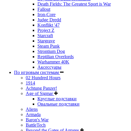
Death Fields: The Greatest Sport is War
Fallout
Iron-Core
Judge Dredd
Konflikt '47
Project Z
Starcraft
Stargrave
Steam Punk
Strontium Dog
Reptilian Overlords
Warhammer 40K
Аксессуары
По игровым системам
02 Hundred Hours
1914
Achtung Panzer!
Age of Sigmar
Круглые подставки
Овальные подставки
Aliens
Armada
Baron's War
BattleTech
Beyond the Gates of Antares