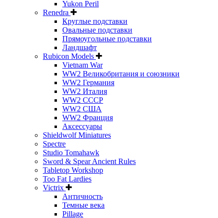
Yukon Peril
Renedra
Круглые подставки
Овальные подставки
Прямоугольные подставки
Ландшафт
Rubicon Models
Vietnam War
WW2 Великобритания и союзники
WW2 Германия
WW2 Италия
WW2 СССР
WW2 США
WW2 Франция
Аксессуары
Shieldwolf Miniatures
Spectre
Studio Tomahawk
Sword & Spear Ancient Rules
Tabletop Workshop
Too Fat Lardies
Victrix
Античность
Темные века
Pillage