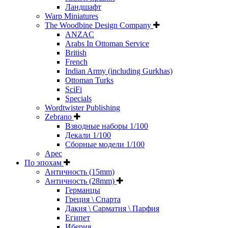
Ландшафт
Warp Miniatures
The Woodbine Design Company
ANZAC
Arabs In Ottoman Service
British
French
Indian Army (including Gurkhas)
Ottoman Turks
SciFi
Specials
Wordtwister Publishing
Zebrano
Взводные наборы 1/100
Декали 1/100
Сборные модели 1/100
Арес
По эпохам
Античность (15mm)
Античность (28mm)
Германцы
Греция \ Спарта
Дакия \ Сарматия \ Парфия
Египет
Иберия