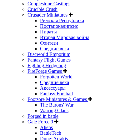
Copplestone Castings
Crucible Crush
Crusader Miniatures
Римская Республика
Постапокалипсис
Пираты
Вторая Мировая война
Фэнтези
Средние века
Discworld Emporium
Fantasy Flight Games
Fighting Hedgehog
FireForge Games
Forgotten World
Средние века
Аксессуары
Fantasy Football
Footsore Miniatures & Games
The Barons' War
Warring Clans
Forged in battle
Gale Force 9
Aliens
BattleTech
Dune: Arrakis