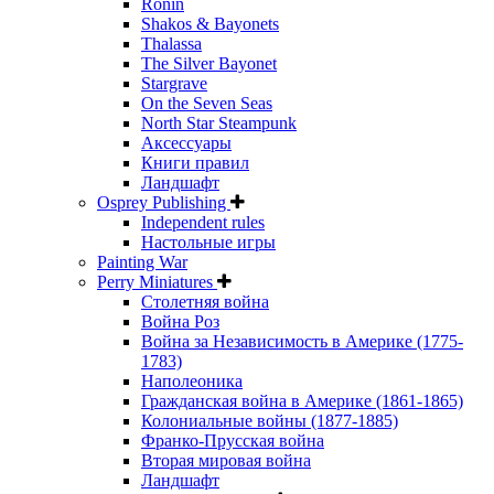
Ronin
Shakos & Bayonets
Thalassa
The Silver Bayonet
Stargrave
On the Seven Seas
North Star Steampunk
Аксессуары
Книги правил
Ландшафт
Osprey Publishing
Independent rules
Настольные игры
Painting War
Perry Miniatures
Столетняя война
Война Роз
Война за Независимость в Америке (1775-
1783)
Наполеоника
Гражданская война в Америке (1861-1865)
Колониальные войны (1877-1885)
Франко-Прусская война
Вторая мировая война
Ландшафт