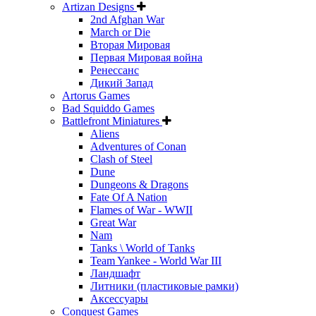
Artizan Designs
2nd Afghan War
March or Die
Вторая Мировая
Первая Мировая война
Ренессанс
Дикий Запад
Artorus Games
Bad Squiddo Games
Battlefront Miniatures
Aliens
Adventures of Conan
Clash of Steel
Dune
Dungeons & Dragons
Fate Of A Nation
Flames of War - WWII
Great War
Nam
Tanks \ World of Tanks
Team Yankee - World War III
Ландшафт
Литники (пластиковые рамки)
Аксессуары
Conquest Games