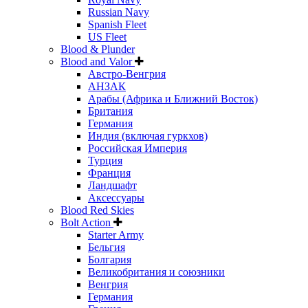
Russian Navy
Spanish Fleet
US Fleet
Blood & Plunder
Blood and Valor
Австро-Венгрия
АНЗАК
Арабы (Африка и Ближний Восток)
Британия
Германия
Индия (включая гуркхов)
Российская Империя
Турция
Франция
Ландшафт
Аксессуары
Blood Red Skies
Bolt Action
Starter Army
Бельгия
Болгария
Великобритания и союзники
Венгрия
Германия