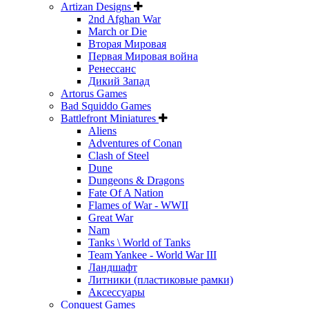
Artizan Designs
2nd Afghan War
March or Die
Вторая Мировая
Первая Мировая война
Ренессанс
Дикий Запад
Artorus Games
Bad Squiddo Games
Battlefront Miniatures
Aliens
Adventures of Conan
Clash of Steel
Dune
Dungeons & Dragons
Fate Of A Nation
Flames of War - WWII
Great War
Nam
Tanks \ World of Tanks
Team Yankee - World War III
Ландшафт
Литники (пластиковые рамки)
Аксессуары
Conquest Games