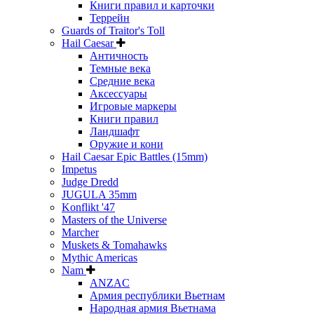
Книги правил и карточки
Террейн
Guards of Traitor's Toll
Hail Caesar
Античность
Темные века
Средние века
Аксессуары
Игровые маркеры
Книги правил
Ландшафт
Оружие и кони
Hail Caesar Epic Battles (15mm)
Impetus
Judge Dredd
JUGULA 35mm
Konflikt '47
Masters of the Universe
Marcher
Muskets & Tomahawks
Mythic Americas
Nam
ANZAC
Армия республики Вьетнам
Народная армия Вьетнама