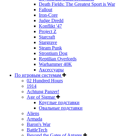
Death Fields: The Greatest Sport is War
Fallout
Iron-Core
Judge Dredd
Konflikt '47
Project Z
Starcraft
Stargrave
Steam Punk
Strontium Dog
Reptilian Overlords
Warhammer 40K
Аксессуары
По игровым системам
02 Hundred Hours
1914
Achtung Panzer!
Age of Sigmar
Круглые подставки
Овальные подставки
Aliens
Armada
Baron's War
BattleTech
Beyond the Gates of Antares