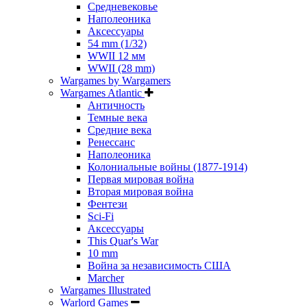
Средневековье
Наполеоника
Аксессуары
54 mm (1/32)
WWII 12 мм
WWII (28 mm)
Wargames by Wargamers
Wargames Atlantic
Античность
Темные века
Средние века
Ренессанс
Наполеоника
Колониальные войны (1877-1914)
Первая мировая война
Вторая мировая война
Фентези
Sci-Fi
Аксессуары
This Quar's War
10 mm
Война за независимость США
Marcher
Wargames Illustrated
Warlord Games