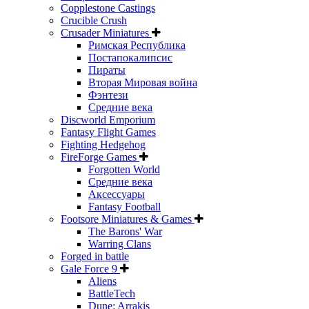
Copplestone Castings
Crucible Crush
Crusader Miniatures
Римская Республика
Постапокалипсис
Пираты
Вторая Мировая война
Фэнтези
Средние века
Discworld Emporium
Fantasy Flight Games
Fighting Hedgehog
FireForge Games
Forgotten World
Средние века
Аксессуары
Fantasy Football
Footsore Miniatures & Games
The Barons' War
Warring Clans
Forged in battle
Gale Force 9
Aliens
BattleTech
Dune: Arrakis