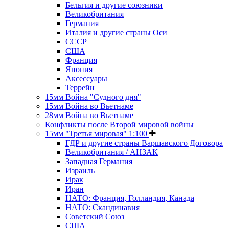
Бельгия и другие союзники
Великобритания
Германия
Италия и другие страны Оси
СССР
США
Франция
Япония
Аксессуары
Террейн
15мм Война "Судного дня"
15мм Война во Вьетнаме
28мм Война во Вьетнаме
Конфликты после Второй мировой войны
15мм "Третья мировая" 1:100
ГДР и другие страны Варшавского Договора
Великобритания / АНЗАК
Западная Германия
Израиль
Ирак
Иран
НАТО: Франция, Голландия, Канада
НАТО: Скандинавия
Советский Союз
США