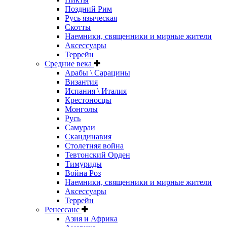
Поздний Рим
Русь языческая
Скотты
Наемники, священники и мирные жители
Аксессуары
Террейн
Средние века
Арабы \ Сарацины
Византия
Испания \ Италия
Крестоносцы
Монголы
Русь
Самураи
Скандинавия
Столетняя война
Тевтонский Орден
Тимуриды
Война Роз
Наемники, священники и мирные жители
Аксессуары
Террейн
Ренессанс
Азия и Африка