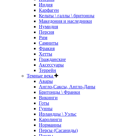
Индия
Карфаген
Кельты \ галлы \ бритонцы
Македония и наследники
Нумидия
Персия
Рим
Самниты
Фракия
Хетты
Гражданские
Аксессуары
Террейн
Темные века
Авары
Англо-Саксы, Англо-Даны
Бритонцы \ Франки
Викинги
Готы
Гунны
Ирландцы \ Уэльс
Каролинги
Норманны
Персы (Сасаниды)
Пикты