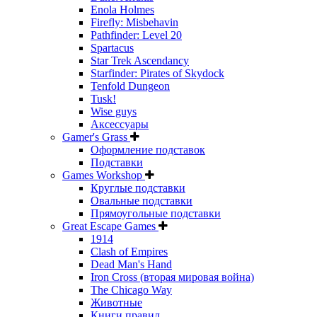
Enola Holmes
Firefly: Misbehavin
Pathfinder: Level 20
Spartacus
Star Trek Ascendancy
Starfinder: Pirates of Skydock
Tenfold Dungeon
Tusk!
Wise guys
Аксессуары
Gamer's Grass
Оформление подставок
Подставки
Games Workshop
Круглые подставки
Овальные подставки
Прямоугольные подставки
Great Escape Games
1914
Clash of Empires
Dead Man's Hand
Iron Cross (вторая мировая война)
The Chicago Way
Животные
Книги правил