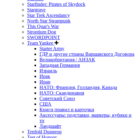
Starfinder: Pirates of Skydock
Stargrave
Star Trek Ascendancy
North Star Steampunk
This Quar's War
Strontium Dog
SWORDPOINT
Team Yankee
Starter Army
ГДР и другие страны Варшавского Договора
Великобритания / АНЗАК
Западная Германия
Израиль
Ирак
Иран
НАТО: Франция, Голландия, Канада
НАТО: Скандинавия
Советский Союз
США
Книги правил и карточки
Аксессуары: подставки, маркеры, кубики и
тп
Ландшафт
Tenfold Dungeon
Test of Honour