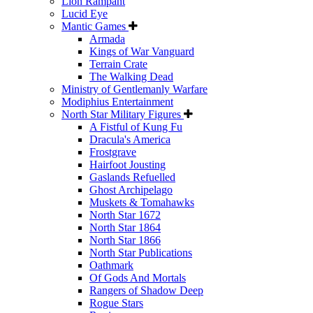
Lion Rampant
Lucid Eye
Mantic Games
Armada
Kings of War Vanguard
Terrain Crate
The Walking Dead
Ministry of Gentlemanly Warfare
Modiphius Entertainment
North Star Military Figures
A Fistful of Kung Fu
Dracula's America
Frostgrave
Hairfoot Jousting
Gaslands Refuelled
Ghost Archipelago
Muskets & Tomahawks
North Star 1672
North Star 1864
North Star 1866
North Star Publications
Oathmark
Of Gods And Mortals
Rangers of Shadow Deep
Rogue Stars