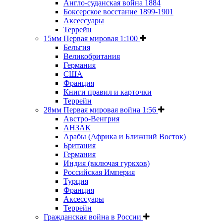
Англо-суданская война 1884
Боксерское восстание 1899-1901
Аксессуары
Террейн
15мм Первая мировая 1:100
Бельгия
Великобритания
Германия
США
Франция
Книги правил и карточки
Террейн
28мм Первая мировая война 1:56
Австро-Венгрия
АНЗАК
Арабы (Африка и Ближний Восток)
Британия
Германия
Индия (включая гуркхов)
Российская Империя
Турция
Франция
Аксессуары
Террейн
Гражданская война в России