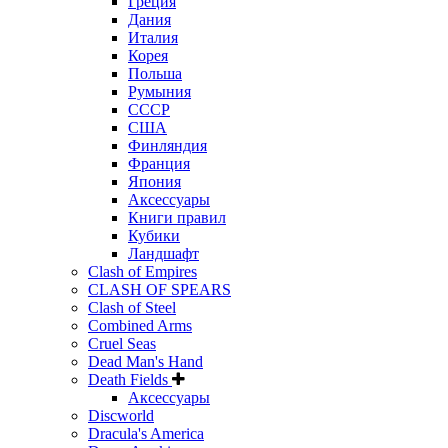
Греция
Дания
Италия
Корея
Польша
Румыния
СССР
США
Финляндия
Франция
Япония
Аксессуары
Книги правил
Кубики
Ландшафт
Clash of Empires
CLASH OF SPEARS
Clash of Steel
Combined Arms
Cruel Seas
Dead Man's Hand
Death Fields
Аксессуары
Discworld
Dracula's America