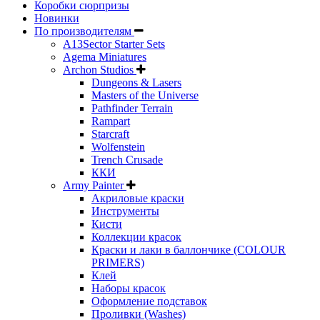
Коробки сюрпризы
Новинки
По производителям
A13Sector Starter Sets
Agema Miniatures
Archon Studios
Dungeons & Lasers
Masters of the Universe
Pathfinder Terrain
Rampart
Starcraft
Wolfenstein
Trench Crusade
ККИ
Army Painter
Акриловые краски
Инструменты
Кисти
Коллекции красок
Краски и лаки в баллончике (COLOUR
PRIMERS)
Клей
Наборы красок
Оформление подставок
Проливки (Washes)