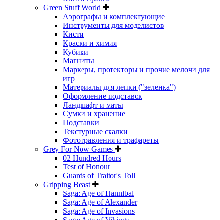
Green Stuff World
Аэрографы и комплектующие
Инструменты для моделистов
Кисти
Краски и химия
Кубики
Магниты
Маркеры, протекторы и прочие мелочи для
игр
Материалы для лепки ("зеленка")
Оформление подставок
Ландшафт и маты
Сумки и хранение
Подставки
Текстурные скалки
Фототравления и трафареты
Grey For Now Games
02 Hundred Hours
Test of Honour
Guards of Traitor's Toll
Gripping Beast
Saga: Age of Hannibal
Saga: Age of Alexander
Saga: Age of Invasions
Saga: Age of Vikings