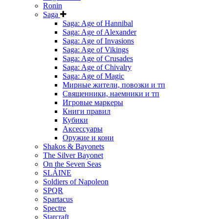
Ronin
Saga
Saga: Age of Hannibal
Saga: Age of Alexander
Saga: Age of Invasions
Saga: Age of Vikings
Saga: Age of Crusades
Saga: Age of Chivalry
Saga: Age of Magic
Мирные жители, повозки и тп
Священники, наемники и тп
Игровые маркеры
Книги правил
Кубики
Аксессуары
Оружие и кони
Shakos & Bayonets
The Silver Bayonet
On the Seven Seas
SLÁINE
Soldiers of Napoleon
SPQR
Spartacus
Spectre
Starcraft