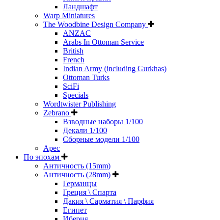
Ландшафт
Warp Miniatures
The Woodbine Design Company
ANZAC
Arabs In Ottoman Service
British
French
Indian Army (including Gurkhas)
Ottoman Turks
SciFi
Specials
Wordtwister Publishing
Zebrano
Взводные наборы 1/100
Декали 1/100
Сборные модели 1/100
Арес
По эпохам
Античность (15mm)
Античность (28mm)
Германцы
Греция \ Спарта
Дакия \ Сарматия \ Парфия
Египет
Иберия