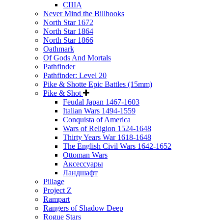
США
Never Mind the Billhooks
North Star 1672
North Star 1864
North Star 1866
Oathmark
Of Gods And Mortals
Pathfinder
Pathfinder: Level 20
Pike & Shotte Epic Battles (15mm)
Pike & Shot
Feudal Japan 1467-1603
Italian Wars 1494-1559
Conquista of America
Wars of Religion 1524-1648
Thirty Years War 1618-1648
The English Civil Wars 1642-1652
Ottoman Wars
Аксессуары
Ландшафт
Pillage
Project Z
Rampart
Rangers of Shadow Deep
Rogue Stars