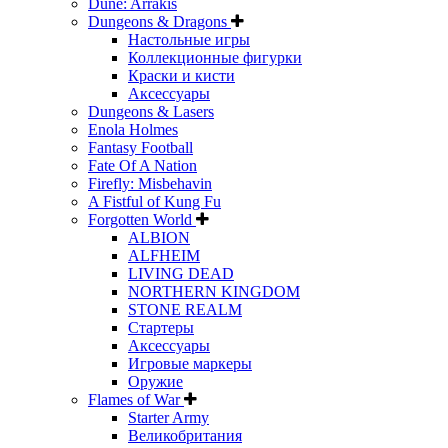
Dune: Arrakis
Dungeons & Dragons
Настольные игры
Коллекционные фигурки
Краски и кисти
Аксессуары
Dungeons & Lasers
Enola Holmes
Fantasy Football
Fate Of A Nation
Firefly: Misbehavin
A Fistful of Kung Fu
Forgotten World
ALBION
ALFHEIM
LIVING DEAD
NORTHERN KINGDOM
STONE REALM
Стартеры
Аксессуары
Игровые маркеры
Оружие
Flames of War
Starter Army
Великобритания