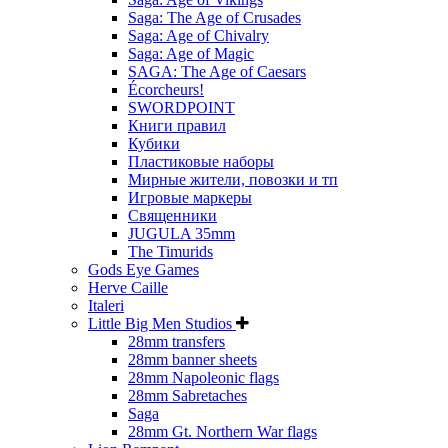
Saga: The Age of Crusades
Saga: Age of Chivalry
Saga: Age of Magic
SAGA: The Age of Caesars
Écorcheurs!
SWORDPOINT
Книги правил
Кубики
Пластиковые наборы
Мирные жители, повозки и тп
Игровые маркеры
Священники
JUGULA 35mm
The Timurids
Gods Eye Games
Herve Caille
Italeri
Little Big Men Studios
28mm transfers
28mm banner sheets
28mm Napoleonic flags
28mm Sabretaches
Saga
28mm Gt. Northern War flags