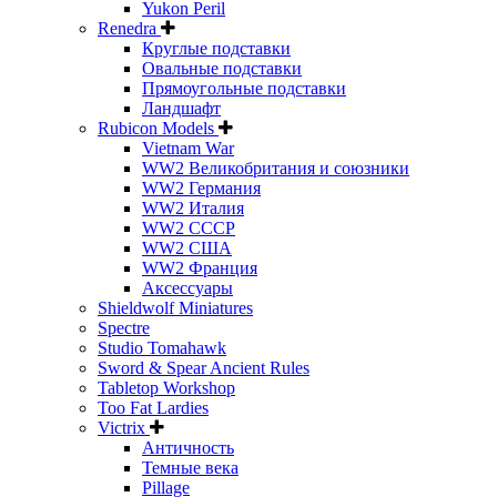
Yukon Peril
Renedra
Круглые подставки
Овальные подставки
Прямоугольные подставки
Ландшафт
Rubicon Models
Vietnam War
WW2 Великобритания и союзники
WW2 Германия
WW2 Италия
WW2 СССР
WW2 США
WW2 Франция
Аксессуары
Shieldwolf Miniatures
Spectre
Studio Tomahawk
Sword & Spear Ancient Rules
Tabletop Workshop
Too Fat Lardies
Victrix
Античность
Темные века
Pillage