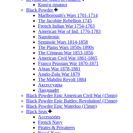
Книги правил
Black Powder
Marlborough's Wars 1701-1714
The Jacobite Rebellion 1745
French Indian War 1754-1763
American War of Ind. 1776-1783
Napoleonic
Seminole Wars 1814-1858
The Plains Wars 1850s-1890s
The Crimean War 1853-1856
American Civil War 1861-1865
Franco Prussian War 1870-1871
Afgan War 1878-1881
Anglo-Zulu War 1879
The Mahdist Revolt 1884
Аксессуары
Ландшафт
Black Powder Epic American Civil War (15mm)
Black Powder Epic Battles: Revolution! (15mm)
Black Powder Epic Waterloo (15mm)
Black Seas
Accessories
French Navy
Pirates & Privateers
Royal Navy