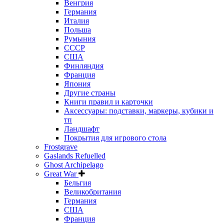
Венгрия
Германия
Италия
Польша
Румыния
СССР
США
Финляндия
Франция
Япония
Другие страны
Книги правил и карточки
Аксессуары: подставки, маркеры, кубики и
тп
Ландшафт
Покрытия для игрового стола
Frostgrave
Gaslands Refuelled
Ghost Archipelago
Great War
Бельгия
Великобритания
Германия
США
Франция