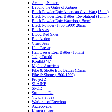
Achtung Panzer!
Beyond the Gates of Antares
Black Powder Epic American Civil War (15mm)
Black Powder Epic Battles: Revolution! (15mm)
Black Powder Epic Waterloo (15mm)
Black Powder (1700-1900) 28mm
Black seas
Blood Red Skies
Bolt Action
Cruel Seas
Hail Caesar
Hail Caesar Epic Battles (15mm)
Judge Dredd
Konflikt '47
Mythic Americas
Pike & Shotte Epic Battles (15mm)
Pike & Shotte (1500-1700)
Project Z
SLÁINE
SPQR
Strontium Dog
Victory at Sea
Warlords of Erewhon
Аксессуары
Книги правил