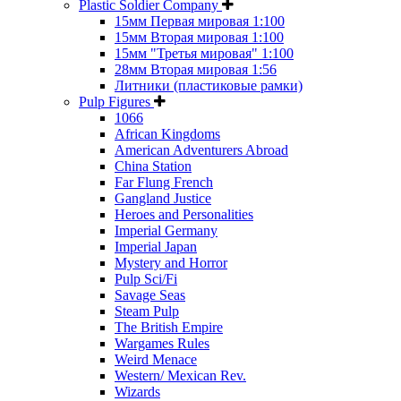
Plastic Soldier Company
15мм Первая мировая 1:100
15мм Вторая мировая 1:100
15мм "Третья мировая" 1:100
28мм Вторая мировая 1:56
Литники (пластиковые рамки)
Pulp Figures
1066
African Kingdoms
American Adventurers Abroad
China Station
Far Flung French
Gangland Justice
Heroes and Personalities
Imperial Germany
Imperial Japan
Mystery and Horror
Pulp Sci/Fi
Savage Seas
Steam Pulp
The British Empire
Wargames Rules
Weird Menace
Western/ Mexican Rev.
Wizards