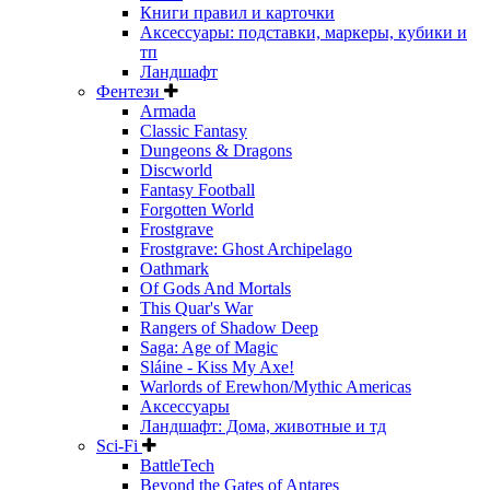
Книги правил и карточки
Аксессуары: подставки, маркеры, кубики и
тп
Ландшафт
Фентези
Armada
Classic Fantasy
Dungeons & Dragons
Discworld
Fantasy Football
Forgotten World
Frostgrave
Frostgrave: Ghost Archipelago
Oathmark
Of Gods And Mortals
This Quar's War
Rangers of Shadow Deep
Saga: Age of Magic
Sláine - Kiss My Axe!
Warlords of Erewhon/Mythic Americas
Аксессуары
Ландшафт: Дома, животные и тд
Sci-Fi
BattleTech
Beyond the Gates of Antares