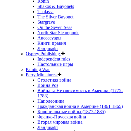
Ronin
Shakos & Bayonets
Thalassa
The Silver Bayonet
Stargrave
On the Seven Seas
North Star Steampunk
Аксессуары
Книги правил
Ландшафт
Osprey Publishing
Independent rules
Настольные игры
Painting War
Perry Miniatures
Столетняя война
Война Роз
Война за Независимость в Америке (1775-
1783)
Наполеоника
Гражданская война в Америке (1861-1865)
Колониальные войны (1877-1885)
Франко-Прусская война
Вторая мировая война
Ландшафт