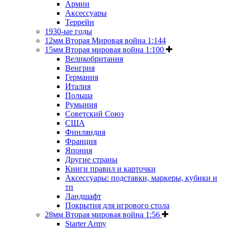
Армии
Аксессуары
Террейн
1930-ые годы
12мм Вторая Мировая война 1:144
15мм Вторая мировая война 1:100
Великобритания
Венгрия
Германия
Италия
Польша
Румыния
Советский Союз
США
Финляндия
Франция
Япония
Другие страны
Книги правил и карточки
Аксессуары: подставки, маркеры, кубики и
тп
Ландшафт
Покрытия для игрового стола
28мм Вторая мировая война 1:56
Starter Army