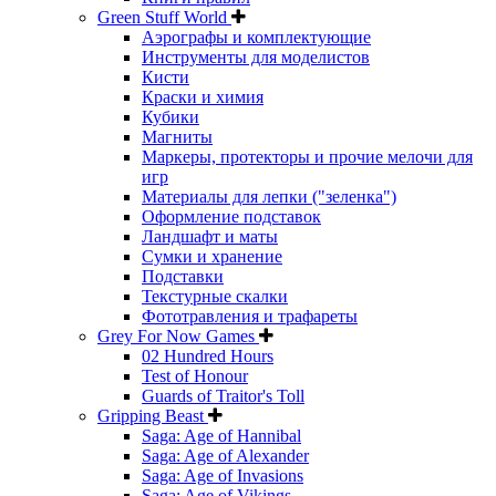
Green Stuff World
Аэрографы и комплектующие
Инструменты для моделистов
Кисти
Краски и химия
Кубики
Магниты
Маркеры, протекторы и прочие мелочи для
игр
Материалы для лепки ("зеленка")
Оформление подставок
Ландшафт и маты
Сумки и хранение
Подставки
Текстурные скалки
Фототравления и трафареты
Grey For Now Games
02 Hundred Hours
Test of Honour
Guards of Traitor's Toll
Gripping Beast
Saga: Age of Hannibal
Saga: Age of Alexander
Saga: Age of Invasions
Saga: Age of Vikings