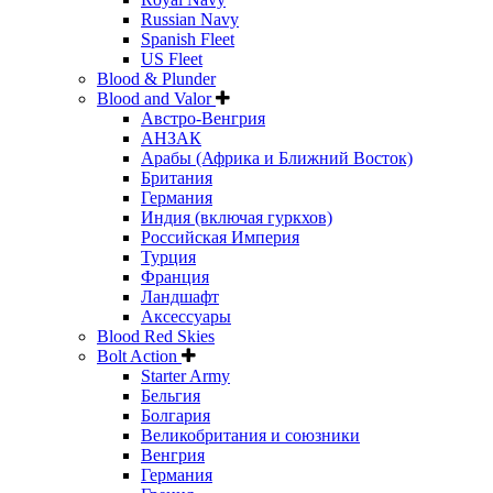
Russian Navy
Spanish Fleet
US Fleet
Blood & Plunder
Blood and Valor
Австро-Венгрия
АНЗАК
Арабы (Африка и Ближний Восток)
Британия
Германия
Индия (включая гуркхов)
Российская Империя
Турция
Франция
Ландшафт
Аксессуары
Blood Red Skies
Bolt Action
Starter Army
Бельгия
Болгария
Великобритания и союзники
Венгрия
Германия