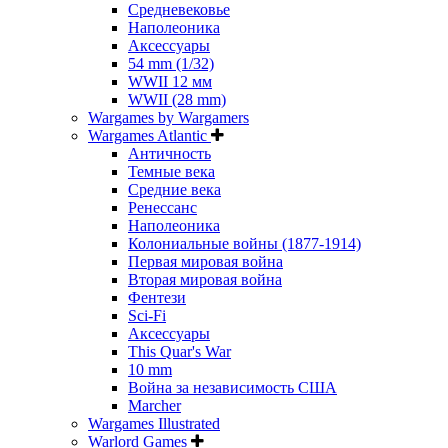
Средневековье
Наполеоника
Аксессуары
54 mm (1/32)
WWII 12 мм
WWII (28 mm)
Wargames by Wargamers
Wargames Atlantic
Античность
Темные века
Средние века
Ренессанс
Наполеоника
Колониальные войны (1877-1914)
Первая мировая война
Вторая мировая война
Фентези
Sci-Fi
Аксессуары
This Quar's War
10 mm
Война за независимость США
Marcher
Wargames Illustrated
Warlord Games