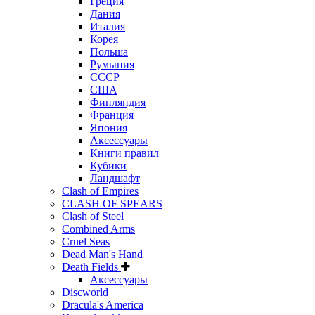
Греция
Дания
Италия
Корея
Польша
Румыния
СССР
США
Финляндия
Франция
Япония
Аксессуары
Книги правил
Кубики
Ландшафт
Clash of Empires
CLASH OF SPEARS
Clash of Steel
Combined Arms
Cruel Seas
Dead Man's Hand
Death Fields
Аксессуары
Discworld
Dracula's America