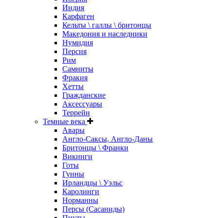
Индия
Карфаген
Кельты \ галлы \ бритонцы
Македония и наследники
Нумидия
Персия
Рим
Самниты
Фракия
Хетты
Гражданские
Аксессуары
Террейн
Темные века
Авары
Англо-Саксы, Англо-Даны
Бритонцы \ Франки
Викинги
Готы
Гунны
Ирландцы \ Уэльс
Каролинги
Норманны
Персы (Сасаниды)
Пикты