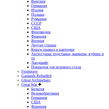
Венгрия
Германия
Италия
Польша
Румыния
СССР
США
Финляндия
Франция
Япония
Другие страны
Книги правил и карточки
Аксессуары: подставки, маркеры, кубики и
тп
Ландшафт
Покрытия для игрового стола
Frostgrave
Gaslands Refuelled
Ghost Archipelago
Great War
Бельгия
Великобритания
Германия
США
Франция