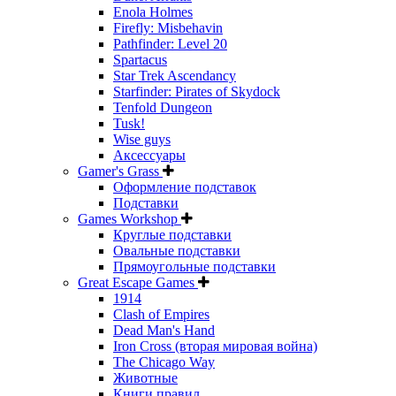
Enola Holmes
Firefly: Misbehavin
Pathfinder: Level 20
Spartacus
Star Trek Ascendancy
Starfinder: Pirates of Skydock
Tenfold Dungeon
Tusk!
Wise guys
Аксессуары
Gamer's Grass
Оформление подставок
Подставки
Games Workshop
Круглые подставки
Овальные подставки
Прямоугольные подставки
Great Escape Games
1914
Clash of Empires
Dead Man's Hand
Iron Cross (вторая мировая война)
The Chicago Way
Животные
Книги правил