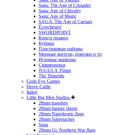
Saga: The Age of Crusades
Saga: Age of Chivalry
Saga: Age of Magic
SAGA: The Age of Caesars
Écorcheurs!
SWORDPOINT
Книги правил
Кубики
Пластиковые наборы
Мирные жители, повозки и тп
Игровые маркеры
Священники
JUGULA 35mm
The Timurids
Gods Eye Games
Herve Caille
Italeri
Little Big Men Studios
28mm transfers
28mm banner sheets
28mm Napoleonic flags
28mm Sabretaches
Saga
28mm Gt. Northern War flags