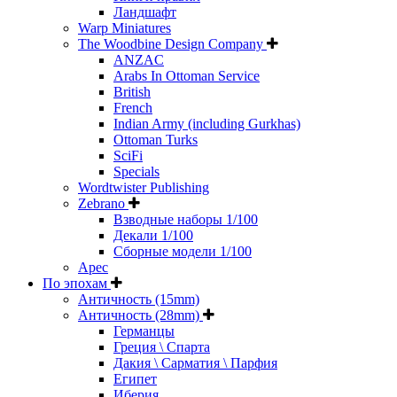
Ландшафт
Warp Miniatures
The Woodbine Design Company
ANZAC
Arabs In Ottoman Service
British
French
Indian Army (including Gurkhas)
Ottoman Turks
SciFi
Specials
Wordtwister Publishing
Zebrano
Взводные наборы 1/100
Декали 1/100
Сборные модели 1/100
Арес
По эпохам
Античность (15mm)
Античность (28mm)
Германцы
Греция \ Спарта
Дакия \ Сарматия \ Парфия
Египет
Иберия