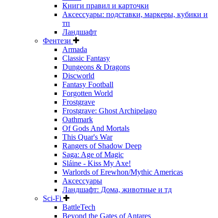
Книги правил и карточки
Аксессуары: подставки, маркеры, кубики и
тп
Ландшафт
Фентези
Armada
Classic Fantasy
Dungeons & Dragons
Discworld
Fantasy Football
Forgotten World
Frostgrave
Frostgrave: Ghost Archipelago
Oathmark
Of Gods And Mortals
This Quar's War
Rangers of Shadow Deep
Saga: Age of Magic
Sláine - Kiss My Axe!
Warlords of Erewhon/Mythic Americas
Аксессуары
Ландшафт: Дома, животные и тд
Sci-Fi
BattleTech
Beyond the Gates of Antares