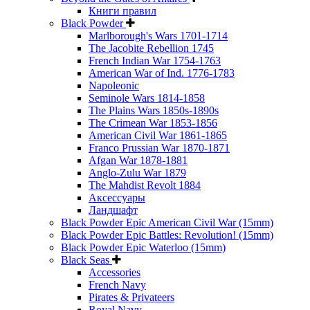
Книги правил
Black Powder
Marlborough's Wars 1701-1714
The Jacobite Rebellion 1745
French Indian War 1754-1763
American War of Ind. 1776-1783
Napoleonic
Seminole Wars 1814-1858
The Plains Wars 1850s-1890s
The Crimean War 1853-1856
American Civil War 1861-1865
Franco Prussian War 1870-1871
Afgan War 1878-1881
Anglo-Zulu War 1879
The Mahdist Revolt 1884
Аксессуары
Ландшафт
Black Powder Epic American Civil War (15mm)
Black Powder Epic Battles: Revolution! (15mm)
Black Powder Epic Waterloo (15mm)
Black Seas
Accessories
French Navy
Pirates & Privateers
Royal Navy