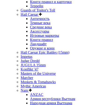
Книги правил и карточки
Террейн
Guards of Traitor's Toll
Hail Caesar
Античность
Темные века
Средние века
Аксессуары
Игровые маркеры
Книги правил
Ландшафт
Оружие и кони
Hail Caesar Epic Battles (15mm)
Impetus
Judge Dredd
JUGULA 35mm
Konflikt '47
Masters of the Universe
Marcher
Muskets & Tomahawks
Mythic Americas
Nam
ANZAC
Армия республики Вьетнам
Народная армия Вьетнама