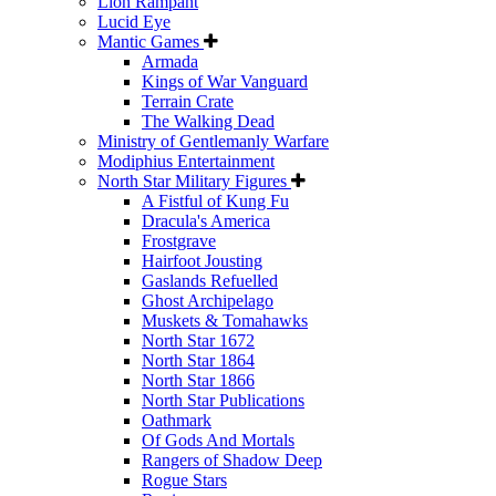
Lion Rampant
Lucid Eye
Mantic Games
Armada
Kings of War Vanguard
Terrain Crate
The Walking Dead
Ministry of Gentlemanly Warfare
Modiphius Entertainment
North Star Military Figures
A Fistful of Kung Fu
Dracula's America
Frostgrave
Hairfoot Jousting
Gaslands Refuelled
Ghost Archipelago
Muskets & Tomahawks
North Star 1672
North Star 1864
North Star 1866
North Star Publications
Oathmark
Of Gods And Mortals
Rangers of Shadow Deep
Rogue Stars