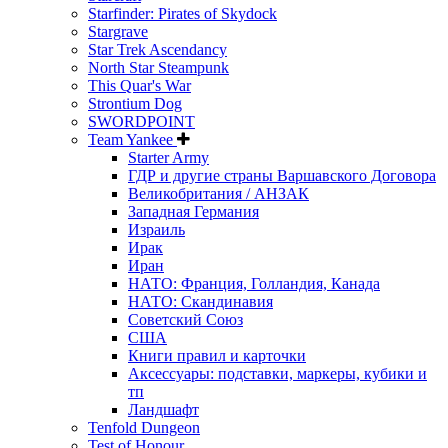
Starfinder: Pirates of Skydock
Stargrave
Star Trek Ascendancy
North Star Steampunk
This Quar's War
Strontium Dog
SWORDPOINT
Team Yankee
Starter Army
ГДР и другие страны Варшавского Договора
Великобритания / АНЗАК
Западная Германия
Израиль
Ирак
Иран
НАТО: Франция, Голландия, Канада
НАТО: Скандинавия
Советский Союз
США
Книги правил и карточки
Аксессуары: подставки, маркеры, кубики и
тп
Ландшафт
Tenfold Dungeon
Test of Honour