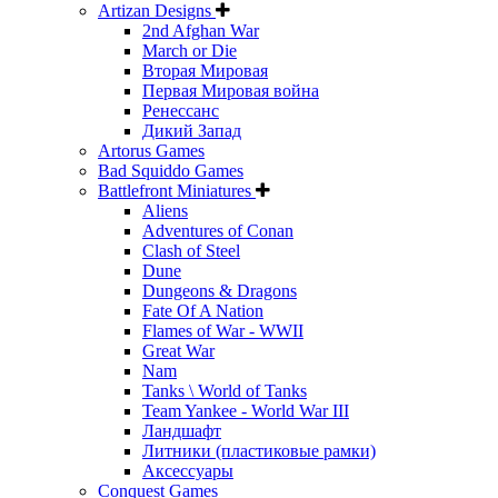
Artizan Designs
2nd Afghan War
March or Die
Вторая Мировая
Первая Мировая война
Ренессанс
Дикий Запад
Artorus Games
Bad Squiddo Games
Battlefront Miniatures
Aliens
Adventures of Conan
Clash of Steel
Dune
Dungeons & Dragons
Fate Of A Nation
Flames of War - WWII
Great War
Nam
Tanks \ World of Tanks
Team Yankee - World War III
Ландшафт
Литники (пластиковые рамки)
Аксессуары
Conquest Games