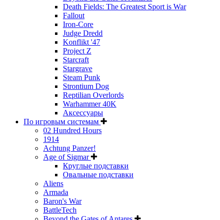
Death Fields: The Greatest Sport is War
Fallout
Iron-Core
Judge Dredd
Konflikt '47
Project Z
Starcraft
Stargrave
Steam Punk
Strontium Dog
Reptilian Overlords
Warhammer 40K
Аксессуары
По игровым системам
02 Hundred Hours
1914
Achtung Panzer!
Age of Sigmar
Круглые подставки
Овальные подставки
Aliens
Armada
Baron's War
BattleTech
Beyond the Gates of Antares