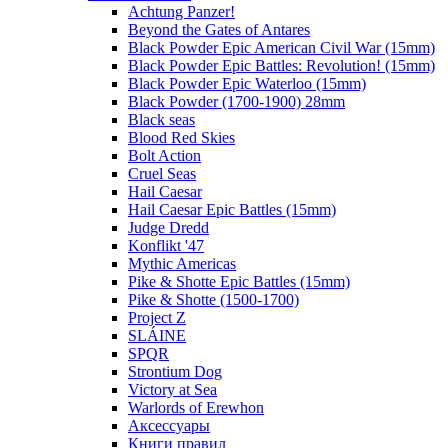
Achtung Panzer!
Beyond the Gates of Antares
Black Powder Epic American Civil War (15mm)
Black Powder Epic Battles: Revolution! (15mm)
Black Powder Epic Waterloo (15mm)
Black Powder (1700-1900) 28mm
Black seas
Blood Red Skies
Bolt Action
Cruel Seas
Hail Caesar
Hail Caesar Epic Battles (15mm)
Judge Dredd
Konflikt '47
Mythic Americas
Pike & Shotte Epic Battles (15mm)
Pike & Shotte (1500-1700)
Project Z
SLÁINE
SPQR
Strontium Dog
Victory at Sea
Warlords of Erewhon
Аксессуары
Книги правил