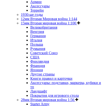
Армии
Аксессуары
Террейн
1930-ые годы
12мм Вторая Мировая война 1:144
15мм Вторая мировая война 1:100
Великобритания
Венгрия
Германия
Италия
Польша
Румыния
Советский Союз
США
Финляндия
Франция
Япония
Другие страны
Книги правил и карточки
Аксессуары: подставки, маркеры, кубики и
тп
Ландшафт
Покрытия для игрового стола
28мм Вторая мировая война 1:56
Starter Army