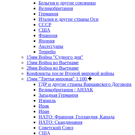
Бельгия и другие союзники
Великобритания
Германия
Италия и другие страны Оси
СССР
США
Франция
Япония
Аксессуары
Террейн
15мм Война "Судного дня"
15мм Война во Вьетнаме
28мм Война во Вьетнаме
Конфликты после Второй мировой войны
15мм "Третья мировая" 1:100
ГДР и другие страны Варшавского Договора
Великобритания / АНЗАК
Западная Германия
Израиль
Ирак
Иран
НАТО: Франция, Голландия, Канада
НАТО: Скандинавия
Советский Союз
США