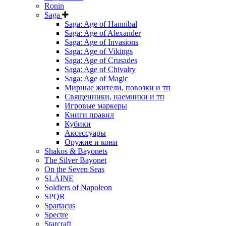
Ronin
Saga
Saga: Age of Hannibal
Saga: Age of Alexander
Saga: Age of Invasions
Saga: Age of Vikings
Saga: Age of Crusades
Saga: Age of Chivalry
Saga: Age of Magic
Мирные жители, повозки и тп
Священники, наемники и тп
Игровые маркеры
Книги правил
Кубики
Аксессуары
Оружие и кони
Shakos & Bayonets
The Silver Bayonet
On the Seven Seas
SLÁINE
Soldiers of Napoleon
SPQR
Spartacus
Spectre
Starcraft