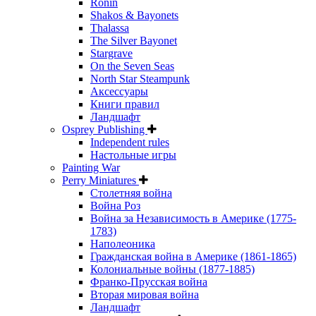
Ronin
Shakos & Bayonets
Thalassa
The Silver Bayonet
Stargrave
On the Seven Seas
North Star Steampunk
Аксессуары
Книги правил
Ландшафт
Osprey Publishing
Independent rules
Настольные игры
Painting War
Perry Miniatures
Столетняя война
Война Роз
Война за Независимость в Америке (1775-
1783)
Наполеоника
Гражданская война в Америке (1861-1865)
Колониальные войны (1877-1885)
Франко-Прусская война
Вторая мировая война
Ландшафт