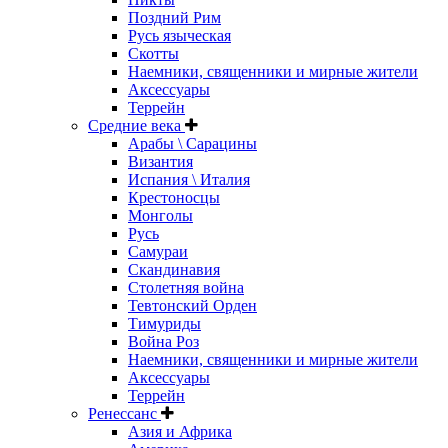
Поздний Рим
Русь языческая
Скотты
Наемники, священники и мирные жители
Аксессуары
Террейн
Средние века
Арабы \ Сарацины
Византия
Испания \ Италия
Крестоносцы
Монголы
Русь
Самураи
Скандинавия
Столетняя война
Тевтонский Орден
Тимуриды
Война Роз
Наемники, священники и мирные жители
Аксессуары
Террейн
Ренессанс
Азия и Африка