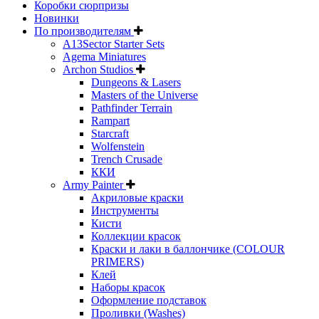
Коробки сюрпризы
Новинки
По производителям
A13Sector Starter Sets
Agema Miniatures
Archon Studios
Dungeons & Lasers
Masters of the Universe
Pathfinder Terrain
Rampart
Starcraft
Wolfenstein
Trench Crusade
ККИ
Army Painter
Акриловые краски
Инструменты
Кисти
Коллекции красок
Краски и лаки в баллончике (COLOUR
PRIMERS)
Клей
Наборы красок
Оформление подставок
Проливки (Washes)