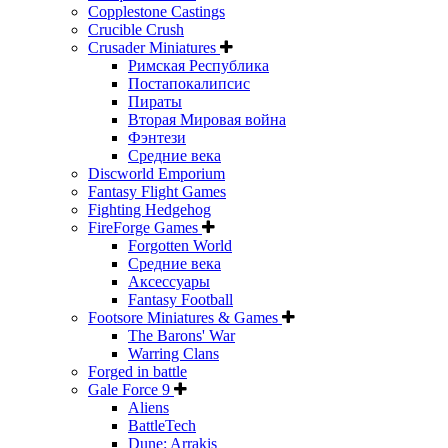
Copplestone Castings
Crucible Crush
Crusader Miniatures
Римская Республика
Постапокалипсис
Пираты
Вторая Мировая война
Фэнтези
Средние века
Discworld Emporium
Fantasy Flight Games
Fighting Hedgehog
FireForge Games
Forgotten World
Средние века
Аксессуары
Fantasy Football
Footsore Miniatures & Games
The Barons' War
Warring Clans
Forged in battle
Gale Force 9
Aliens
BattleTech
Dune: Arrakis