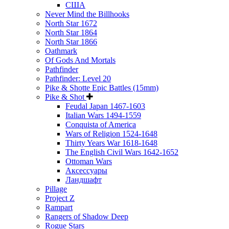
США
Never Mind the Billhooks
North Star 1672
North Star 1864
North Star 1866
Oathmark
Of Gods And Mortals
Pathfinder
Pathfinder: Level 20
Pike & Shotte Epic Battles (15mm)
Pike & Shot
Feudal Japan 1467-1603
Italian Wars 1494-1559
Conquista of America
Wars of Religion 1524-1648
Thirty Years War 1618-1648
The English Civil Wars 1642-1652
Ottoman Wars
Аксессуары
Ландшафт
Pillage
Project Z
Rampart
Rangers of Shadow Deep
Rogue Stars