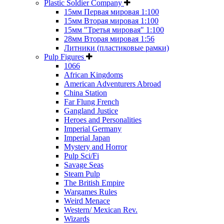
Plastic Soldier Company
15мм Первая мировая 1:100
15мм Вторая мировая 1:100
15мм "Третья мировая" 1:100
28мм Вторая мировая 1:56
Литники (пластиковые рамки)
Pulp Figures
1066
African Kingdoms
American Adventurers Abroad
China Station
Far Flung French
Gangland Justice
Heroes and Personalities
Imperial Germany
Imperial Japan
Mystery and Horror
Pulp Sci/Fi
Savage Seas
Steam Pulp
The British Empire
Wargames Rules
Weird Menace
Western/ Mexican Rev.
Wizards