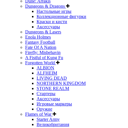
Dune: Arrakis
Dungeons & Dragons
Настольные игры
Коллекционные фигурки
Краски и кисти
Аксессуары
Dungeons & Lasers
Enola Holmes
Fantasy Football
Fate Of A Nation
Firefly: Misbehavin
A Fistful of Kung Fu
Forgotten World
ALBION
ALFHEIM
LIVING DEAD
NORTHERN KINGDOM
STONE REALM
Стартеры
Аксессуары
Игровые маркеры
Оружие
Flames of War
Starter Army
Великобритания