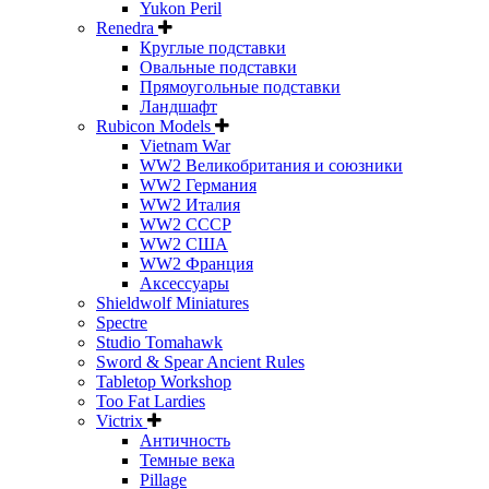
Yukon Peril
Renedra
Круглые подставки
Овальные подставки
Прямоугольные подставки
Ландшафт
Rubicon Models
Vietnam War
WW2 Великобритания и союзники
WW2 Германия
WW2 Италия
WW2 СССР
WW2 США
WW2 Франция
Аксессуары
Shieldwolf Miniatures
Spectre
Studio Tomahawk
Sword & Spear Ancient Rules
Tabletop Workshop
Too Fat Lardies
Victrix
Античность
Темные века
Pillage