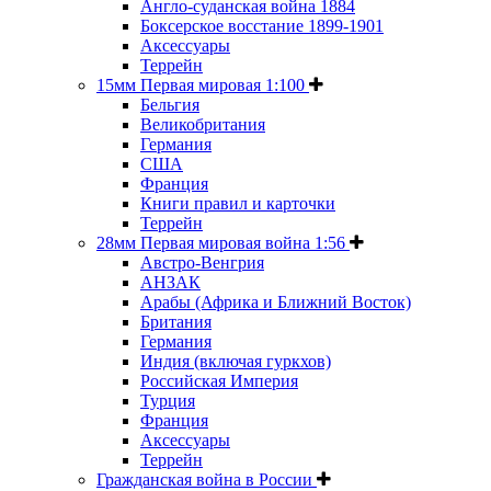
Англо-суданская война 1884
Боксерское восстание 1899-1901
Аксессуары
Террейн
15мм Первая мировая 1:100
Бельгия
Великобритания
Германия
США
Франция
Книги правил и карточки
Террейн
28мм Первая мировая война 1:56
Австро-Венгрия
АНЗАК
Арабы (Африка и Ближний Восток)
Британия
Германия
Индия (включая гуркхов)
Российская Империя
Турция
Франция
Аксессуары
Террейн
Гражданская война в России