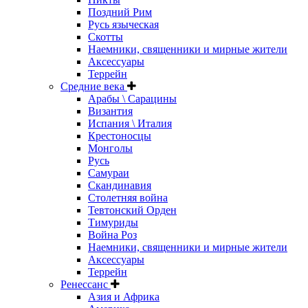
Поздний Рим
Русь языческая
Скотты
Наемники, священники и мирные жители
Аксессуары
Террейн
Средние века
Арабы \ Сарацины
Византия
Испания \ Италия
Крестоносцы
Монголы
Русь
Самураи
Скандинавия
Столетняя война
Тевтонский Орден
Тимуриды
Война Роз
Наемники, священники и мирные жители
Аксессуары
Террейн
Ренессанс
Азия и Африка