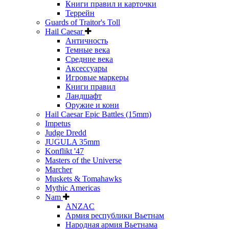
Книги правил и карточки
Террейн
Guards of Traitor's Toll
Hail Caesar
Античность
Темные века
Средние века
Аксессуары
Игровые маркеры
Книги правил
Ландшафт
Оружие и кони
Hail Caesar Epic Battles (15mm)
Impetus
Judge Dredd
JUGULA 35mm
Konflikt '47
Masters of the Universe
Marcher
Muskets & Tomahawks
Mythic Americas
Nam
ANZAC
Армия республики Вьетнам
Народная армия Вьетнама