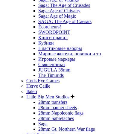
Saga: The Age of Crusades
Saga: Age of Chivalry
Saga: Age of Magic
SAGA: The Age of Caesars
Écorcheurs!
SWORDPOINT
Книги правил
Кубики
Пластиковые наборы
Мирные жители, повозки и тп
Игровые маркеры
Священники
JUGULA 35mm
The Timurids
Gods Eye Games
Herve Caille
Italeri
Little Big Men Studios
28mm transfers
28mm banner sheets
28mm Napoleonic flags
28mm Sabretaches
Saga
28mm Gt. Northern War flags