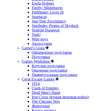
Enola Holmes
Firefly: Misbehavin
Pathfinder: Level 20
Spartacus
Star Trek Ascendancy
Starfinder: Pirates of Skydock
Tenfold Dungeon
Tusk!
Wise guys
Аксессуары
Gamer's Grass
Оформление подставок
Подставки
Games Workshop
Круглые подставки
Овальные подставки
Прямоугольные подставки
Great Escape Games
1914
Clash of Empires
Dead Man's Hand
Iron Cross (вторая мировая война)
The Chicago Way
Животные
Книги правил