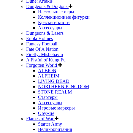
Dune: Arrakis
Dungeons & Dragons
Настольные игры
Коллекционные фигурки
Краски и кисти
Аксессуары
Dungeons & Lasers
Enola Holmes
Fantasy Football
Fate Of A Nation
Firefly: Misbehavin
A Fistful of Kung Fu
Forgotten World
ALBION
ALFHEIM
LIVING DEAD
NORTHERN KINGDOM
STONE REALM
Стартеры
Аксессуары
Игровые маркеры
Оружие
Flames of War
Starter Army
Великобритания