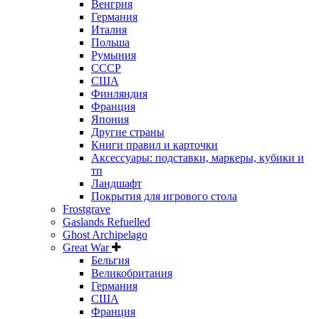
Венгрия
Германия
Италия
Польша
Румыния
СССР
США
Финляндия
Франция
Япония
Другие страны
Книги правил и карточки
Аксессуары: подставки, маркеры, кубики и
тп
Ландшафт
Покрытия для игрового стола
Frostgrave
Gaslands Refuelled
Ghost Archipelago
Great War
Бельгия
Великобритания
Германия
США
Франция