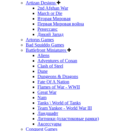
Artizan Designs
2nd Afghan War
March or Die
Вторая Мировая
Первая Мировая война
Ренессанс
Дикий Запад
Artorus Games
Bad Squiddo Games
Battlefront Miniatures
Aliens
Adventures of Conan
Clash of Steel
Dune
Dungeons & Dragons
Fate Of A Nation
Flames of War - WWII
Great War
Nam
Tanks \ World of Tanks
Team Yankee - World War III
Ландшафт
Литники (пластиковые рамки)
Аксессуары
Conquest Games