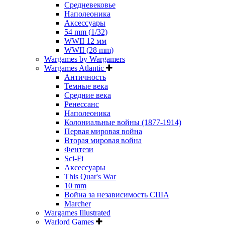
Средневековье
Наполеоника
Аксессуары
54 mm (1/32)
WWII 12 мм
WWII (28 mm)
Wargames by Wargamers
Wargames Atlantic
Античность
Темные века
Средние века
Ренессанс
Наполеоника
Колониальные войны (1877-1914)
Первая мировая война
Вторая мировая война
Фентези
Sci-Fi
Аксессуары
This Quar's War
10 mm
Война за независимость США
Marcher
Wargames Illustrated
Warlord Games