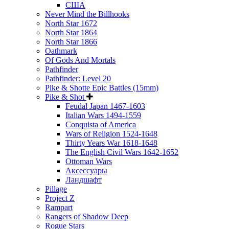
США
Never Mind the Billhooks
North Star 1672
North Star 1864
North Star 1866
Oathmark
Of Gods And Mortals
Pathfinder
Pathfinder: Level 20
Pike & Shotte Epic Battles (15mm)
Pike & Shot
Feudal Japan 1467-1603
Italian Wars 1494-1559
Conquista of America
Wars of Religion 1524-1648
Thirty Years War 1618-1648
The English Civil Wars 1642-1652
Ottoman Wars
Аксессуары
Ландшафт
Pillage
Project Z
Rampart
Rangers of Shadow Deep
Rogue Stars