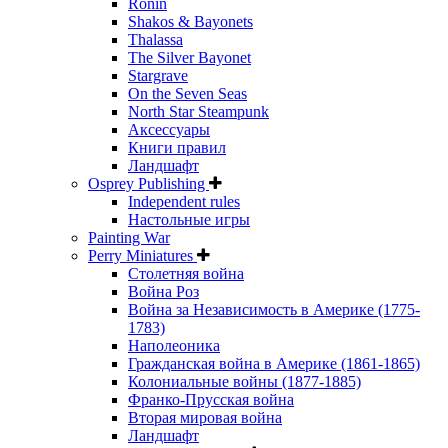
Ronin
Shakos & Bayonets
Thalassa
The Silver Bayonet
Stargrave
On the Seven Seas
North Star Steampunk
Аксессуары
Книги правил
Ландшафт
Osprey Publishing
Independent rules
Настольные игры
Painting War
Perry Miniatures
Столетняя война
Война Роз
Война за Независимость в Америке (1775-
1783)
Наполеоника
Гражданская война в Америке (1861-1865)
Колониальные войны (1877-1885)
Франко-Прусская война
Вторая мировая война
Ландшафт