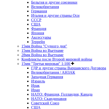
Бельгия и другие союзники
Великобритания
Германия
Италия и другие страны Оси
СССР
США
Франция
Япония
Аксессуары
Террейн
15мм Война "Судного дня"
15мм Война во Вьетнаме
28мм Война во Вьетнаме
Конфликты после Второй мировой войны
15мм "Третья мировая" 1:100
ГДР и другие страны Варшавского Договора
Великобритания / АНЗАК
Западная Германия
Израиль
Ирак
Иран
НАТО: Франция, Голландия, Канада
НАТО: Скандинавия
Советский Союз
США