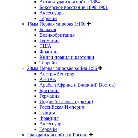
Англо-суданская война 1884
Боксерское восстание 1899-1901
Аксессуары
Террейн
15мм Первая мировая 1:100
Бельгия
Великобритания
Германия
США
Франция
Книги правил и карточки
Террейн
28мм Первая мировая война 1:56
Австро-Венгрия
АНЗАК
Арабы (Африка и Ближний Восток)
Британия
Германия
Индия (включая гуркхов)
Российская Империя
Турция
Франция
Аксессуары
Террейн
Гражданская война в России