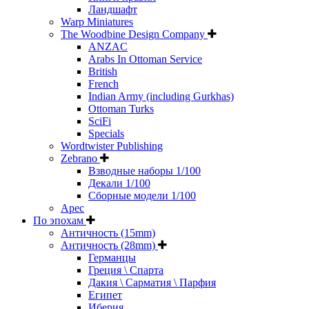
Ландшафт
Warp Miniatures
The Woodbine Design Company
ANZAC
Arabs In Ottoman Service
British
French
Indian Army (including Gurkhas)
Ottoman Turks
SciFi
Specials
Wordtwister Publishing
Zebrano
Взводные наборы 1/100
Декали 1/100
Сборные модели 1/100
Арес
По эпохам
Античность (15mm)
Античность (28mm)
Германцы
Греция \ Спарта
Дакия \ Сарматия \ Парфия
Египет
Иберия