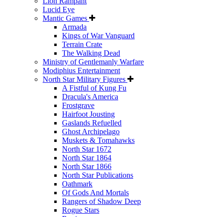
Lion Rampant
Lucid Eye
Mantic Games
Armada
Kings of War Vanguard
Terrain Crate
The Walking Dead
Ministry of Gentlemanly Warfare
Modiphius Entertainment
North Star Military Figures
A Fistful of Kung Fu
Dracula's America
Frostgrave
Hairfoot Jousting
Gaslands Refuelled
Ghost Archipelago
Muskets & Tomahawks
North Star 1672
North Star 1864
North Star 1866
North Star Publications
Oathmark
Of Gods And Mortals
Rangers of Shadow Deep
Rogue Stars