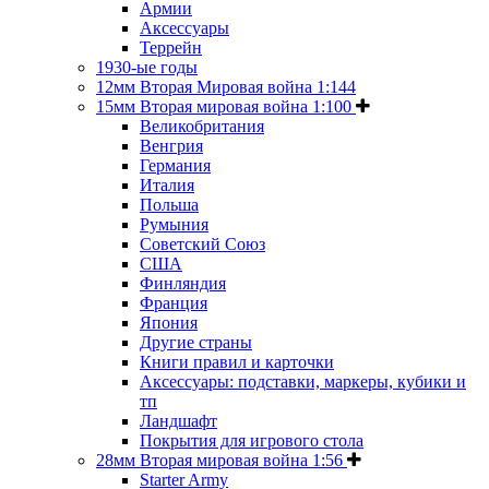
Армии
Аксессуары
Террейн
1930-ые годы
12мм Вторая Мировая война 1:144
15мм Вторая мировая война 1:100
Великобритания
Венгрия
Германия
Италия
Польша
Румыния
Советский Союз
США
Финляндия
Франция
Япония
Другие страны
Книги правил и карточки
Аксессуары: подставки, маркеры, кубики и
тп
Ландшафт
Покрытия для игрового стола
28мм Вторая мировая война 1:56
Starter Army