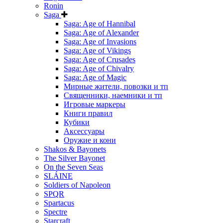
Ronin
Saga
Saga: Age of Hannibal
Saga: Age of Alexander
Saga: Age of Invasions
Saga: Age of Vikings
Saga: Age of Crusades
Saga: Age of Chivalry
Saga: Age of Magic
Мирные жители, повозки и тп
Священники, наемники и тп
Игровые маркеры
Книги правил
Кубики
Аксессуары
Оружие и кони
Shakos & Bayonets
The Silver Bayonet
On the Seven Seas
SLÁINE
Soldiers of Napoleon
SPQR
Spartacus
Spectre
Starcraft