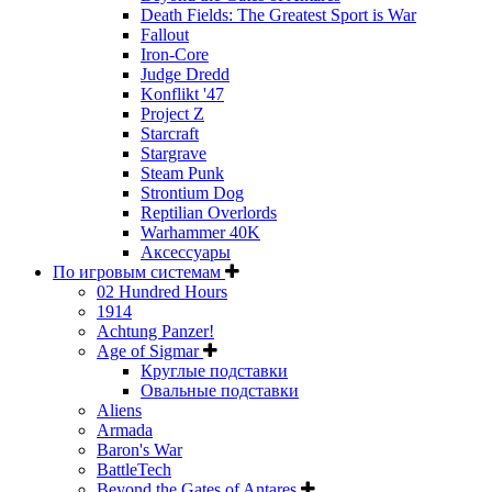
Death Fields: The Greatest Sport is War
Fallout
Iron-Core
Judge Dredd
Konflikt '47
Project Z
Starcraft
Stargrave
Steam Punk
Strontium Dog
Reptilian Overlords
Warhammer 40K
Аксессуары
По игровым системам
02 Hundred Hours
1914
Achtung Panzer!
Age of Sigmar
Круглые подставки
Овальные подставки
Aliens
Armada
Baron's War
BattleTech
Beyond the Gates of Antares