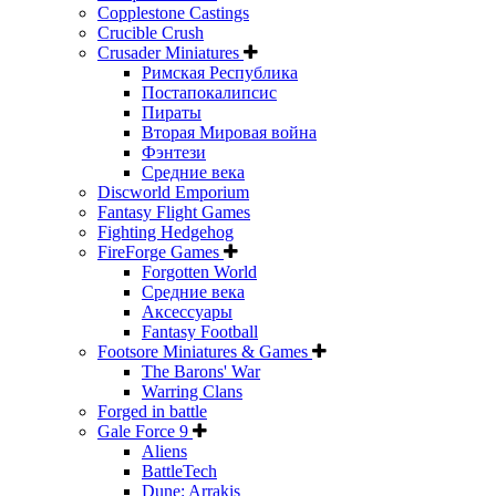
Copplestone Castings
Crucible Crush
Crusader Miniatures
Римская Республика
Постапокалипсис
Пираты
Вторая Мировая война
Фэнтези
Средние века
Discworld Emporium
Fantasy Flight Games
Fighting Hedgehog
FireForge Games
Forgotten World
Средние века
Аксессуары
Fantasy Football
Footsore Miniatures & Games
The Barons' War
Warring Clans
Forged in battle
Gale Force 9
Aliens
BattleTech
Dune: Arrakis