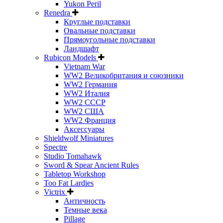
Yukon Peril
Renedra
Круглые подставки
Овальные подставки
Прямоугольные подставки
Ландшафт
Rubicon Models
Vietnam War
WW2 Великобритания и союзники
WW2 Германия
WW2 Италия
WW2 СССР
WW2 США
WW2 Франция
Аксессуары
Shieldwolf Miniatures
Spectre
Studio Tomahawk
Sword & Spear Ancient Rules
Tabletop Workshop
Too Fat Lardies
Victrix
Античность
Темные века
Pillage