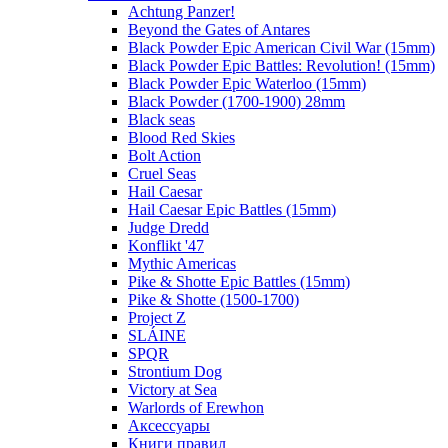
Achtung Panzer!
Beyond the Gates of Antares
Black Powder Epic American Civil War (15mm)
Black Powder Epic Battles: Revolution! (15mm)
Black Powder Epic Waterloo (15mm)
Black Powder (1700-1900) 28mm
Black seas
Blood Red Skies
Bolt Action
Cruel Seas
Hail Caesar
Hail Caesar Epic Battles (15mm)
Judge Dredd
Konflikt '47
Mythic Americas
Pike & Shotte Epic Battles (15mm)
Pike & Shotte (1500-1700)
Project Z
SLÁINE
SPQR
Strontium Dog
Victory at Sea
Warlords of Erewhon
Аксессуары
Книги правил