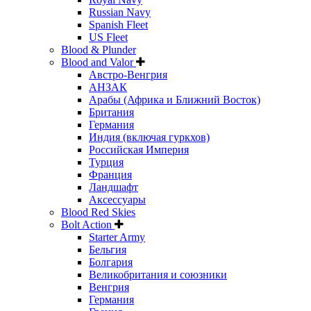
Russian Navy
Spanish Fleet
US Fleet
Blood & Plunder
Blood and Valor
Австро-Венгрия
АНЗАК
Арабы (Африка и Ближний Восток)
Британия
Германия
Индия (включая гуркхов)
Российская Империя
Турция
Франция
Ландшафт
Аксессуары
Blood Red Skies
Bolt Action
Starter Army
Бельгия
Болгария
Великобритания и союзники
Венгрия
Германия