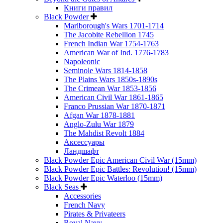
Книги правил
Black Powder
Marlborough's Wars 1701-1714
The Jacobite Rebellion 1745
French Indian War 1754-1763
American War of Ind. 1776-1783
Napoleonic
Seminole Wars 1814-1858
The Plains Wars 1850s-1890s
The Crimean War 1853-1856
American Civil War 1861-1865
Franco Prussian War 1870-1871
Afgan War 1878-1881
Anglo-Zulu War 1879
The Mahdist Revolt 1884
Аксессуары
Ландшафт
Black Powder Epic American Civil War (15mm)
Black Powder Epic Battles: Revolution! (15mm)
Black Powder Epic Waterloo (15mm)
Black Seas
Accessories
French Navy
Pirates & Privateers
Royal Navy