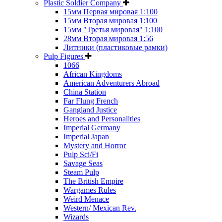
Plastic Soldier Company
15мм Первая мировая 1:100
15мм Вторая мировая 1:100
15мм "Третья мировая" 1:100
28мм Вторая мировая 1:56
Литники (пластиковые рамки)
Pulp Figures
1066
African Kingdoms
American Adventurers Abroad
China Station
Far Flung French
Gangland Justice
Heroes and Personalities
Imperial Germany
Imperial Japan
Mystery and Horror
Pulp Sci/Fi
Savage Seas
Steam Pulp
The British Empire
Wargames Rules
Weird Menace
Western/ Mexican Rev.
Wizards