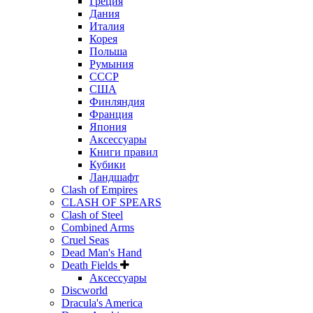
Греция
Дания
Италия
Корея
Польша
Румыния
СССР
США
Финляндия
Франция
Япония
Аксессуары
Книги правил
Кубики
Ландшафт
Clash of Empires
CLASH OF SPEARS
Clash of Steel
Combined Arms
Cruel Seas
Dead Man's Hand
Death Fields
Аксессуары
Discworld
Dracula's America