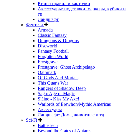
Книги правил и карточки
Аксессуары: подставки, маркеры, кубики и
тп
Ландшафт
Фентези
Armada
Classic Fantasy
Dungeons & Dragons
Discworld
Fantasy Football
Forgotten World
Frostgrave
Frostgrave: Ghost Archipelago
Oathmark
Of Gods And Mortals
This Quar's War
Rangers of Shadow Deep
Saga: Age of Magic
Sláine - Kiss My Axe!
Warlords of Erewhon/Mythic Americas
Аксессуары
Ландшафт: Дома, животные и тд
Sci-Fi
BattleTech
Beyond the Gates of Antares