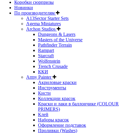
Коробки сюрпризы
Новинки
По производителям
A13Sector Starter Sets
Agema Miniatures
Archon Studios
Dungeons & Lasers
Masters of the Universe
Pathfinder Terrain
Rampart
Starcraft
Wolfenstein
Trench Crusade
ККИ
Army Painter
Акриловые краски
Инструменты
Кисти
Коллекции красок
Краски и лаки в баллончике (COLOUR
PRIMERS)
Клей
Наборы красок
Оформление подставок
Проливки (Washes)