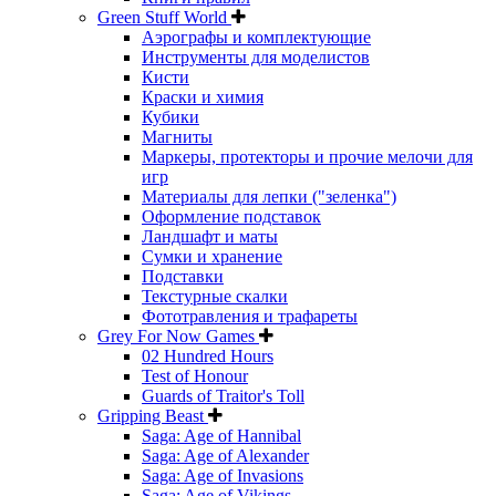
Green Stuff World
Аэрографы и комплектующие
Инструменты для моделистов
Кисти
Краски и химия
Кубики
Магниты
Маркеры, протекторы и прочие мелочи для
игр
Материалы для лепки ("зеленка")
Оформление подставок
Ландшафт и маты
Сумки и хранение
Подставки
Текстурные скалки
Фототравления и трафареты
Grey For Now Games
02 Hundred Hours
Test of Honour
Guards of Traitor's Toll
Gripping Beast
Saga: Age of Hannibal
Saga: Age of Alexander
Saga: Age of Invasions
Saga: Age of Vikings