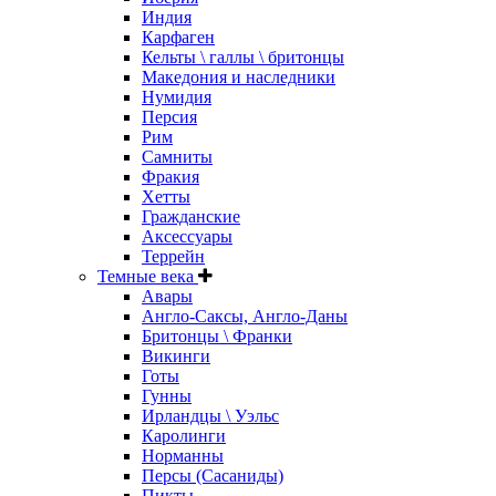
Индия
Карфаген
Кельты \ галлы \ бритонцы
Македония и наследники
Нумидия
Персия
Рим
Самниты
Фракия
Хетты
Гражданские
Аксессуары
Террейн
Темные века
Авары
Англо-Саксы, Англо-Даны
Бритонцы \ Франки
Викинги
Готы
Гунны
Ирландцы \ Уэльс
Каролинги
Норманны
Персы (Сасаниды)
Пикты