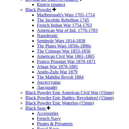
Книги правил
Black Powder
Marlborough's Wars 1701-1714
The Jacobite Rebellion 1745
French Indian War 1754-1763
American War of Ind. 1776-1783
Napoleonic
Seminole Wars 1814-1858
The Plains Wars 1850s-1890s
The Crimean War 1853-1856
American Civil War 1861-1865
Franco Prussian War 1870-1871
Afgan War 1878-1881
Anglo-Zulu War 1879
The Mahdist Revolt 1884
Аксессуары
Ландшафт
Black Powder Epic American Civil War (15mm)
Black Powder Epic Battles: Revolution! (15mm)
Black Powder Epic Waterloo (15mm)
Black Seas
Accessories
French Navy
Pirates & Privateers
Royal Navy