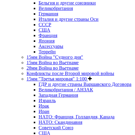
Бельгия и другие союзники
Великобритания
Германия
Италия и другие страны Оси
СССР
США
Франция
Япония
Аксессуары
Террейн
15мм Война "Судного дня"
15мм Война во Вьетнаме
28мм Война во Вьетнаме
Конфликты после Второй мировой войны
15мм "Третья мировая" 1:100
ГДР и другие страны Варшавского Договора
Великобритания / АНЗАК
Западная Германия
Израиль
Ирак
Иран
НАТО: Франция, Голландия, Канада
НАТО: Скандинавия
Советский Союз
США