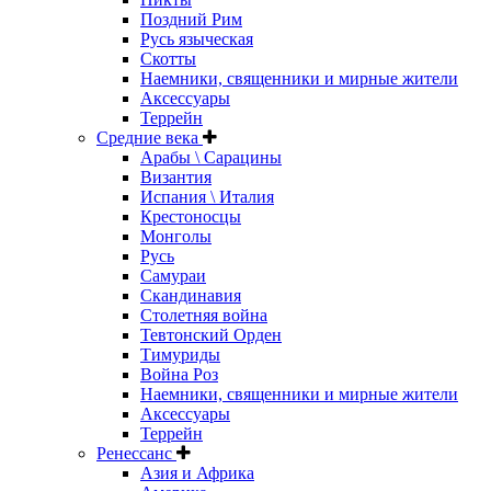
Поздний Рим
Русь языческая
Скотты
Наемники, священники и мирные жители
Аксессуары
Террейн
Средние века
Арабы \ Сарацины
Византия
Испания \ Италия
Крестоносцы
Монголы
Русь
Самураи
Скандинавия
Столетняя война
Тевтонский Орден
Тимуриды
Война Роз
Наемники, священники и мирные жители
Аксессуары
Террейн
Ренессанс
Азия и Африка