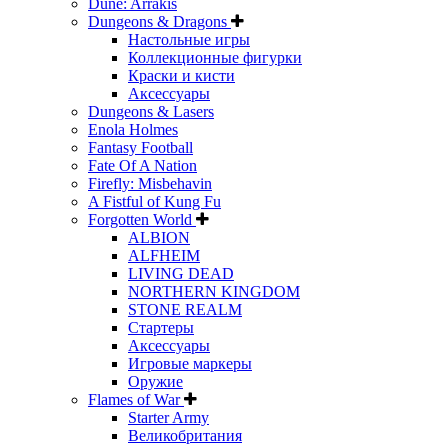
Dune: Arrakis
Dungeons & Dragons
Настольные игры
Коллекционные фигурки
Краски и кисти
Аксессуары
Dungeons & Lasers
Enola Holmes
Fantasy Football
Fate Of A Nation
Firefly: Misbehavin
A Fistful of Kung Fu
Forgotten World
ALBION
ALFHEIM
LIVING DEAD
NORTHERN KINGDOM
STONE REALM
Стартеры
Аксессуары
Игровые маркеры
Оружие
Flames of War
Starter Army
Великобритания