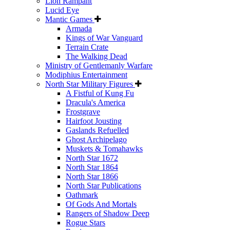
Lion Rampant
Lucid Eye
Mantic Games
Armada
Kings of War Vanguard
Terrain Crate
The Walking Dead
Ministry of Gentlemanly Warfare
Modiphius Entertainment
North Star Military Figures
A Fistful of Kung Fu
Dracula's America
Frostgrave
Hairfoot Jousting
Gaslands Refuelled
Ghost Archipelago
Muskets & Tomahawks
North Star 1672
North Star 1864
North Star 1866
North Star Publications
Oathmark
Of Gods And Mortals
Rangers of Shadow Deep
Rogue Stars