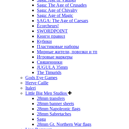
Saga: The Age of Crusades
Saga: Age of Chivalry
Saga: Age of Magic
SAGA: The Age of Caesars
Écorcheurs!
SWORDPOINT
Книги правил
Кубики
Пластиковые наборы
Мирные жители, повозки и тп
Игровые маркеры
Священники
JUGULA 35mm
The Timurids
Gods Eye Games
Herve Caille
Italeri
Little Big Men Studios
28mm transfers
28mm banner sheets
28mm Napoleonic flags
28mm Sabretaches
Saga
28mm Gt. Northern War flags