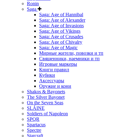
Ronin
Saga
Saga: Age of Hannibal
Saga: Age of Alexander
Saga: Age of Invasions
Saga: Age of Vikings
Saga: Age of Crusades
Saga: Age of Chivalry
Saga: Age of Magic
Мирные жители, повозки и тп
Священники, наемники и тп
Игровые маркеры
Книги правил
Кубики
Аксессуары
Оружие и кони
Shakos & Bayonets
The Silver Bayonet
On the Seven Seas
SLÁINE
Soldiers of Napoleon
SPQR
Spartacus
Spectre
Starcraft