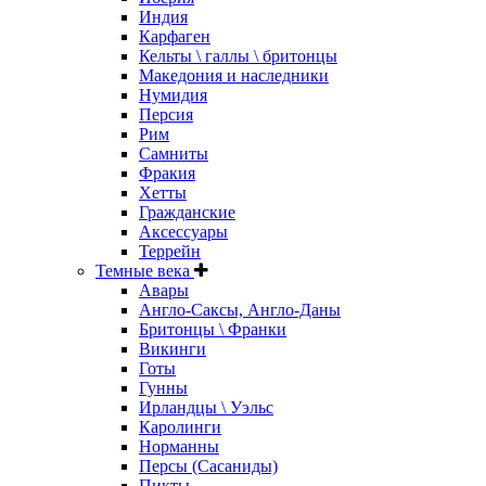
Индия
Карфаген
Кельты \ галлы \ бритонцы
Македония и наследники
Нумидия
Персия
Рим
Самниты
Фракия
Хетты
Гражданские
Аксессуары
Террейн
Темные века
Авары
Англо-Саксы, Англо-Даны
Бритонцы \ Франки
Викинги
Готы
Гунны
Ирландцы \ Уэльс
Каролинги
Норманны
Персы (Сасаниды)
Пикты