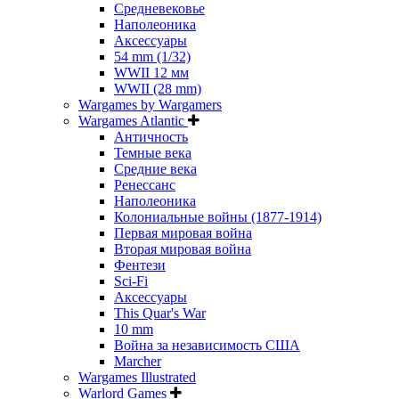
Средневековье
Наполеоника
Аксессуары
54 mm (1/32)
WWII 12 мм
WWII (28 mm)
Wargames by Wargamers
Wargames Atlantic
Античность
Темные века
Средние века
Ренессанс
Наполеоника
Колониальные войны (1877-1914)
Первая мировая война
Вторая мировая война
Фентези
Sci-Fi
Аксессуары
This Quar's War
10 mm
Война за независимость США
Marcher
Wargames Illustrated
Warlord Games