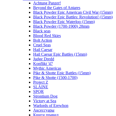
Achtung Panzer!
Beyond the Gates of Antares
Black Powder Epic American Civil War (15mm)
Black Powder Epic Battles: Revolution! (15mm)
Black Powder Epic Waterloo (15mm)
Black Powder (1700-1900) 28mm
Black seas
Blood Red Skies
Bolt Action
Cruel Seas
Hail Caesar
Hail Caesar Epic Battles (15mm)
Judge Dredd
Konflikt '47
Mythic Americas
Pike & Shotte Epic Battles (15mm)
Pike & Shotte (1500-1700)
Project Z
SLÁINE
SPQR
Strontium Dog
Victory at Sea
Warlords of Erewhon
Аксессуары
Книги правил