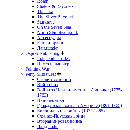
Ronin
Shakos & Bayonets
Thalassa
The Silver Bayonet
Stargrave
On the Seven Seas
North Star Steampunk
Аксессуары
Книги правил
Ландшафт
Osprey Publishing
Independent rules
Настольные игры
Painting War
Perry Miniatures
Столетняя война
Война Роз
Война за Независимость в Америке (1775-
1783)
Наполеоника
Гражданская война в Америке (1861-1865)
Колониальные войны (1877-1885)
Франко-Прусская война
Вторая мировая война
Ландшафт