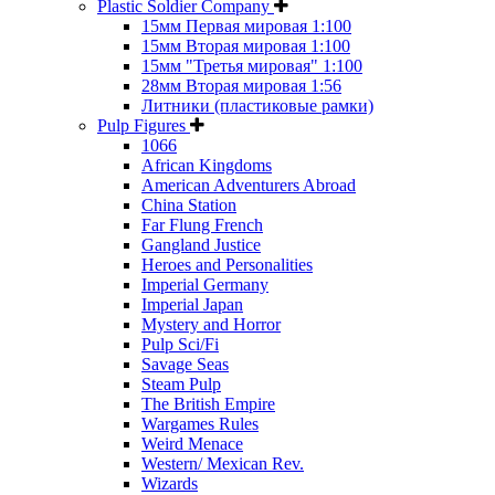
Plastic Soldier Company
15мм Первая мировая 1:100
15мм Вторая мировая 1:100
15мм "Третья мировая" 1:100
28мм Вторая мировая 1:56
Литники (пластиковые рамки)
Pulp Figures
1066
African Kingdoms
American Adventurers Abroad
China Station
Far Flung French
Gangland Justice
Heroes and Personalities
Imperial Germany
Imperial Japan
Mystery and Horror
Pulp Sci/Fi
Savage Seas
Steam Pulp
The British Empire
Wargames Rules
Weird Menace
Western/ Mexican Rev.
Wizards