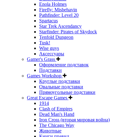
Enola Holmes
Firefly: Misbehavin
Pathfinder: Level 20
Spartacus
Star Trek Ascendancy
Starfinder: Pirates of Skydock
Tenfold Dungeon
Tusk!
Wise guys
Аксессуары
Gamer's Grass
Оформление подставок
Подставки
Games Workshop
Круглые подставки
Овальные подставки
Прямоугольные подставки
Great Escape Games
1914
Clash of Empires
Dead Man's Hand
Iron Cross (вторая мировая война)
The Chicago Way
Животные
Книги правил