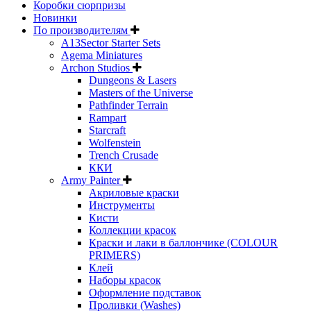
Коробки сюрпризы
Новинки
По производителям
A13Sector Starter Sets
Agema Miniatures
Archon Studios
Dungeons & Lasers
Masters of the Universe
Pathfinder Terrain
Rampart
Starcraft
Wolfenstein
Trench Crusade
ККИ
Army Painter
Акриловые краски
Инструменты
Кисти
Коллекции красок
Краски и лаки в баллончике (COLOUR
PRIMERS)
Клей
Наборы красок
Оформление подставок
Проливки (Washes)