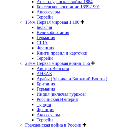
Англо-суданская война 1884
Боксерское восстание 1899-1901
Аксессуары
Террейн
15мм Первая мировая 1:100
Бельгия
Великобритания
Германия
США
Франция
Книги правил и карточки
Террейн
28мм Первая мировая война 1:56
Австро-Венгрия
АНЗАК
Арабы (Африка и Ближний Восток)
Британия
Германия
Индия (включая гуркхов)
Российская Империя
Турция
Франция
Аксессуары
Террейн
Гражданская война в России