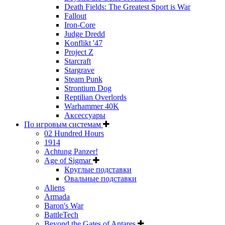
Death Fields: The Greatest Sport is War
Fallout
Iron-Core
Judge Dredd
Konflikt '47
Project Z
Starcraft
Stargrave
Steam Punk
Strontium Dog
Reptilian Overlords
Warhammer 40K
Аксессуары
По игровым системам
02 Hundred Hours
1914
Achtung Panzer!
Age of Sigmar
Круглые подставки
Овальные подставки
Aliens
Armada
Baron's War
BattleTech
Beyond the Gates of Antares