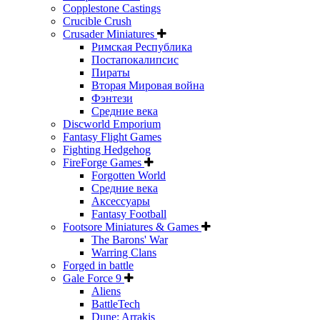
Copplestone Castings
Crucible Crush
Crusader Miniatures
Римская Республика
Постапокалипсис
Пираты
Вторая Мировая война
Фэнтези
Средние века
Discworld Emporium
Fantasy Flight Games
Fighting Hedgehog
FireForge Games
Forgotten World
Средние века
Аксессуары
Fantasy Football
Footsore Miniatures & Games
The Barons' War
Warring Clans
Forged in battle
Gale Force 9
Aliens
BattleTech
Dune: Arrakis