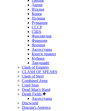
Греция
Дания
Италия
Корея
Польша
Румыния
СССР
США
Финляндия
Франция
Япония
Аксессуары
Книги правил
Кубики
Ландшафт
Clash of Empires
CLASH OF SPEARS
Clash of Steel
Combined Arms
Cruel Seas
Dead Man's Hand
Death Fields
Аксессуары
Discworld
Dracula's America