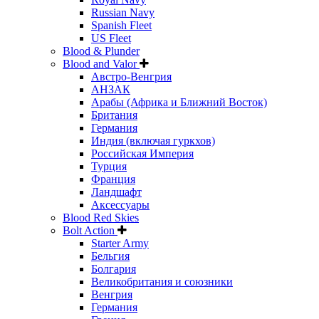
Russian Navy
Spanish Fleet
US Fleet
Blood & Plunder
Blood and Valor
Австро-Венгрия
АНЗАК
Арабы (Африка и Ближний Восток)
Британия
Германия
Индия (включая гуркхов)
Российская Империя
Турция
Франция
Ландшафт
Аксессуары
Blood Red Skies
Bolt Action
Starter Army
Бельгия
Болгария
Великобритания и союзники
Венгрия
Германия