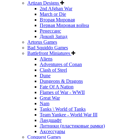
Artizan Designs
2nd Afghan War
March or Die
Вторая Мировая
Первая Мировая война
Ренессанс
Дикий Запад
Artorus Games
Bad Squiddo Games
Battlefront Miniatures
Aliens
Adventures of Conan
Clash of Steel
Dune
Dungeons & Dragons
Fate Of A Nation
Flames of War - WWII
Great War
Nam
Tanks \ World of Tanks
Team Yankee - World War III
Ландшафт
Литники (пластиковые рамки)
Аксессуары
Conquest Games