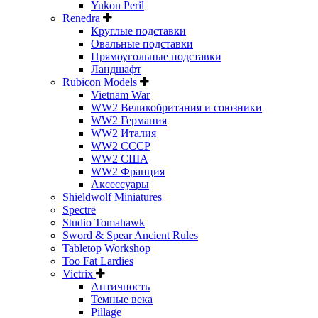
Yukon Peril
Renedra
Круглые подставки
Овальные подставки
Прямоугольные подставки
Ландшафт
Rubicon Models
Vietnam War
WW2 Великобритания и союзники
WW2 Германия
WW2 Италия
WW2 СССР
WW2 США
WW2 Франция
Аксессуары
Shieldwolf Miniatures
Spectre
Studio Tomahawk
Sword & Spear Ancient Rules
Tabletop Workshop
Too Fat Lardies
Victrix
Античность
Темные века
Pillage