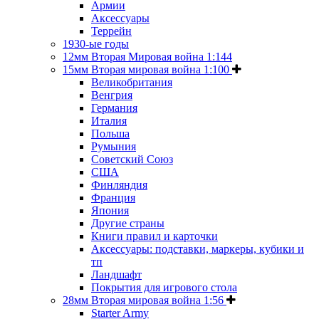
Армии
Аксессуары
Террейн
1930-ые годы
12мм Вторая Мировая война 1:144
15мм Вторая мировая война 1:100
Великобритания
Венгрия
Германия
Италия
Польша
Румыния
Советский Союз
США
Финляндия
Франция
Япония
Другие страны
Книги правил и карточки
Аксессуары: подставки, маркеры, кубики и
тп
Ландшафт
Покрытия для игрового стола
28мм Вторая мировая война 1:56
Starter Army