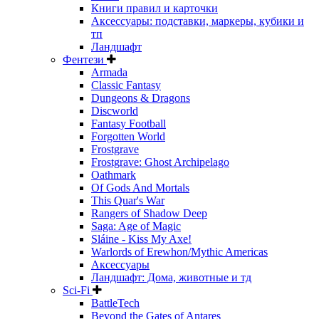
Книги правил и карточки
Аксессуары: подставки, маркеры, кубики и
тп
Ландшафт
Фентези
Armada
Classic Fantasy
Dungeons & Dragons
Discworld
Fantasy Football
Forgotten World
Frostgrave
Frostgrave: Ghost Archipelago
Oathmark
Of Gods And Mortals
This Quar's War
Rangers of Shadow Deep
Saga: Age of Magic
Sláine - Kiss My Axe!
Warlords of Erewhon/Mythic Americas
Аксессуары
Ландшафт: Дома, животные и тд
Sci-Fi
BattleTech
Beyond the Gates of Antares