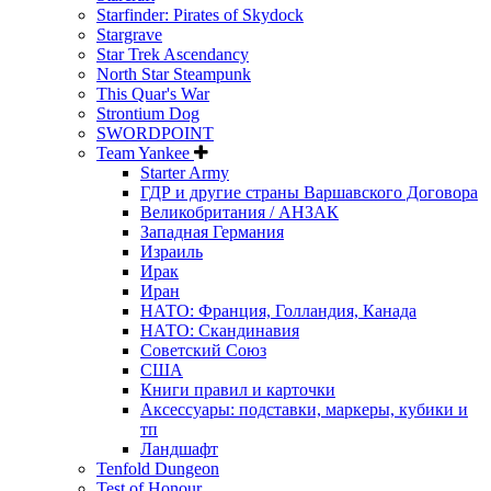
Starfinder: Pirates of Skydock
Stargrave
Star Trek Ascendancy
North Star Steampunk
This Quar's War
Strontium Dog
SWORDPOINT
Team Yankee
Starter Army
ГДР и другие страны Варшавского Договора
Великобритания / АНЗАК
Западная Германия
Израиль
Ирак
Иран
НАТО: Франция, Голландия, Канада
НАТО: Скандинавия
Советский Союз
США
Книги правил и карточки
Аксессуары: подставки, маркеры, кубики и
тп
Ландшафт
Tenfold Dungeon
Test of Honour