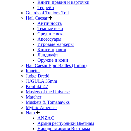
Книги правил и карточки
Террейн
Guards of Traitor's Toll
Hail Caesar
Античность
Темные века
Средние века
Аксессуары
Игровые маркеры
Книги правил
Ландшафт
Оружие и кони
Hail Caesar Epic Battles (15mm)
Impetus
Judge Dredd
JUGULA 35mm
Konflikt '47
Masters of the Universe
Marcher
Muskets & Tomahawks
Mythic Americas
Nam
ANZAC
Армия республики Вьетнам
Народная армия Вьетнама