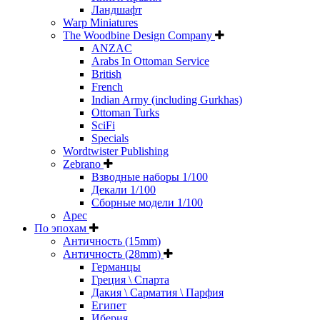
Ландшафт
Warp Miniatures
The Woodbine Design Company
ANZAC
Arabs In Ottoman Service
British
French
Indian Army (including Gurkhas)
Ottoman Turks
SciFi
Specials
Wordtwister Publishing
Zebrano
Взводные наборы 1/100
Декали 1/100
Сборные модели 1/100
Арес
По эпохам
Античность (15mm)
Античность (28mm)
Германцы
Греция \ Спарта
Дакия \ Сарматия \ Парфия
Египет
Иберия