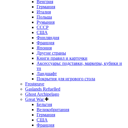
Венгрия
Германия
Италия
Польша
Румыния
СССР
США
Финляндия
Франция
Япония
Другие страны
Книги правил и карточки
Аксессуары: подставки, маркеры, кубики и
тп
Ландшафт
Покрытия для игрового стола
Frostgrave
Gaslands Refuelled
Ghost Archipelago
Great War
Бельгия
Великобритания
Германия
США
Франция