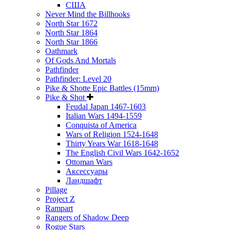
США
Never Mind the Billhooks
North Star 1672
North Star 1864
North Star 1866
Oathmark
Of Gods And Mortals
Pathfinder
Pathfinder: Level 20
Pike & Shotte Epic Battles (15mm)
Pike & Shot
Feudal Japan 1467-1603
Italian Wars 1494-1559
Conquista of America
Wars of Religion 1524-1648
Thirty Years War 1618-1648
The English Civil Wars 1642-1652
Ottoman Wars
Аксессуары
Ландшафт
Pillage
Project Z
Rampart
Rangers of Shadow Deep
Rogue Stars