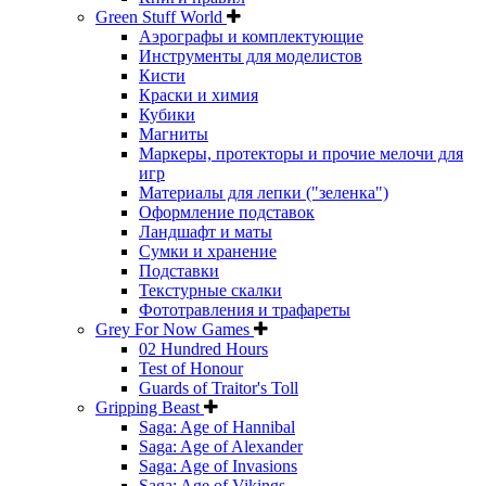
Green Stuff World
Аэрографы и комплектующие
Инструменты для моделистов
Кисти
Краски и химия
Кубики
Магниты
Маркеры, протекторы и прочие мелочи для
игр
Материалы для лепки ("зеленка")
Оформление подставок
Ландшафт и маты
Сумки и хранение
Подставки
Текстурные скалки
Фототравления и трафареты
Grey For Now Games
02 Hundred Hours
Test of Honour
Guards of Traitor's Toll
Gripping Beast
Saga: Age of Hannibal
Saga: Age of Alexander
Saga: Age of Invasions
Saga: Age of Vikings