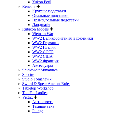
Yukon Peril
Renedra
Круглые подставки
Овальные подставки
Прямоугольные подставки
Ландшафт
Rubicon Models
Vietnam War
WW2 Великобритания и союзники
WW2 Германия
WW2 Италия
WW2 СССР
WW2 США
WW2 Франция
Аксессуары
Shieldwolf Miniatures
Spectre
Studio Tomahawk
Sword & Spear Ancient Rules
Tabletop Workshop
Too Fat Lardies
Victrix
Античность
Темные века
Pillage