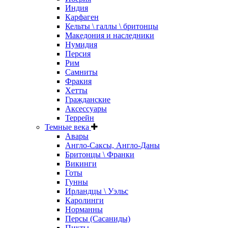
Индия
Карфаген
Кельты \ галлы \ бритонцы
Македония и наследники
Нумидия
Персия
Рим
Самниты
Фракия
Хетты
Гражданские
Аксессуары
Террейн
Темные века
Авары
Англо-Саксы, Англо-Даны
Бритонцы \ Франки
Викинги
Готы
Гунны
Ирландцы \ Уэльс
Каролинги
Норманны
Персы (Сасаниды)
Пикты