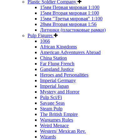
Plastic Soldier Company
15мм Первая мировая 1:100
15мм Вторая мировая 1:100
15мм "Третья мировая" 1:100
28мм Вторая мировая 1:56
Литники (пластиковые рамки)
Pulp Figures
1066
African Kingdoms
American Adventurers Abroad
China Station
Far Flung French
Gangland Justice
Heroes and Personalities
Imperial Germany
Imperial Japan
Mystery and Horror
Pulp Sci/Fi
Savage Seas
Steam Pulp
The British Empire
Wargames Rules
Weird Menace
Western/ Mexican Rev.
Wizards