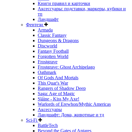
Книги правил и карточки
Аксессуары: подставки, маркеры, кубики и
тп
Ландшафт
Фентези
Armada
Classic Fantasy
Dungeons & Dragons
Discworld
Fantasy Football
Forgotten World
Frostgrave
Frostgrave: Ghost Archipelago
Oathmark
Of Gods And Mortals
This Quar's War
Rangers of Shadow Deep
Saga: Age of Magic
Sláine - Kiss My Axe!
Warlords of Erewhon/Mythic Americas
Аксессуары
Ландшафт: Дома, животные и тд
Sci-Fi
BattleTech
Beyond the Gates of Antares