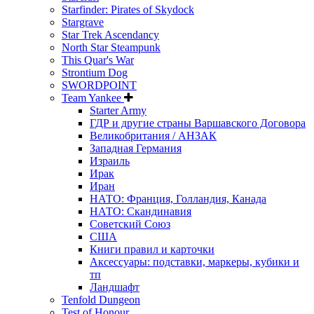
Starfinder: Pirates of Skydock
Stargrave
Star Trek Ascendancy
North Star Steampunk
This Quar's War
Strontium Dog
SWORDPOINT
Team Yankee
Starter Army
ГДР и другие страны Варшавского Договора
Великобритания / АНЗАК
Западная Германия
Израиль
Ирак
Иран
НАТО: Франция, Голландия, Канада
НАТО: Скандинавия
Советский Союз
США
Книги правил и карточки
Аксессуары: подставки, маркеры, кубики и
тп
Ландшафт
Tenfold Dungeon
Test of Honour