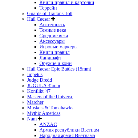
Книги правил и карточки
Террейн
Guards of Traitor's Toll
Hail Caesar
Античность
Темные века
Средние века
Аксессуары
Игровые маркеры
Книги правил
Ландшафт
Оружие и кони
Hail Caesar Epic Battles (15mm)
Impetus
Judge Dredd
JUGULA 35mm
Konflikt '47
Masters of the Universe
Marcher
Muskets & Tomahawks
Mythic Americas
Nam
ANZAC
Армия республики Вьетнам
Народная армия Вьетнама