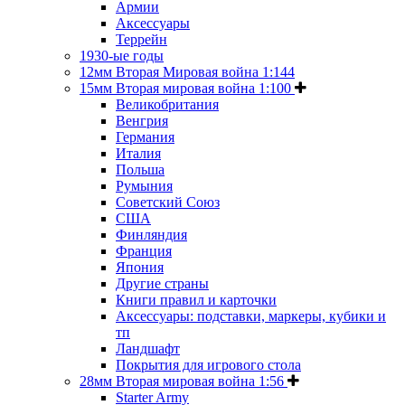
Армии
Аксессуары
Террейн
1930-ые годы
12мм Вторая Мировая война 1:144
15мм Вторая мировая война 1:100
Великобритания
Венгрия
Германия
Италия
Польша
Румыния
Советский Союз
США
Финляндия
Франция
Япония
Другие страны
Книги правил и карточки
Аксессуары: подставки, маркеры, кубики и
тп
Ландшафт
Покрытия для игрового стола
28мм Вторая мировая война 1:56
Starter Army