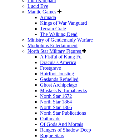
Lion Rampant
Lucid Eye
Mantic Games
Armada
Kings of War Vanguard
Terrain Crate
The Walking Dead
Ministry of Gentlemanly Warfare
Modiphius Entertainment
North Star Military Figures
A Fistful of Kung Fu
Dracula's America
Frostgrave
Hairfoot Jousting
Gaslands Refuelled
Ghost Archipelago
Muskets & Tomahawks
North Star 1672
North Star 1864
North Star 1866
North Star Publications
Oathmark
Of Gods And Mortals
Rangers of Shadow Deep
Rogue Stars