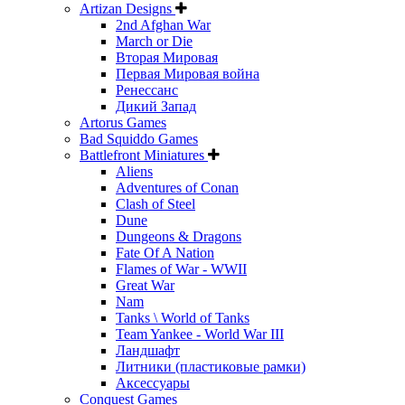
Artizan Designs
2nd Afghan War
March or Die
Вторая Мировая
Первая Мировая война
Ренессанс
Дикий Запад
Artorus Games
Bad Squiddo Games
Battlefront Miniatures
Aliens
Adventures of Conan
Clash of Steel
Dune
Dungeons & Dragons
Fate Of A Nation
Flames of War - WWII
Great War
Nam
Tanks \ World of Tanks
Team Yankee - World War III
Ландшафт
Литники (пластиковые рамки)
Аксессуары
Conquest Games