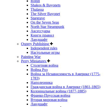
Ronin
Shakos & Bayonets
Thalassa
The Silver Bayonet
Stargrave
On the Seven Seas
North Star Steampunk
Аксессуары
Книги правил
Ландшафт
Osprey Publishing
Independent rules
Настольные игры
Painting War
Perry Miniatures
Столетняя война
Война Роз
Война за Независимость в Америке (1775-
1783)
Наполеоника
Гражданская война в Америке (1861-1865)
Колониальные войны (1877-1885)
Франко-Прусская война
Вторая мировая война
Ландшафт