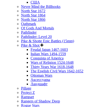
США
Never Mind the Billhooks
North Star 1672
North Star 1864
North Star 1866
Oathmark
Of Gods And Mortals
Pathfinder
Pathfinder: Level 20
Pike & Shotte Epic Battles (15mm)
Pike & Shot
Feudal Japan 1467-1603
Italian Wars 1494-1559
Conquista of America
Wars of Religion 1524-1648
Thirty Years War 1618-1648
The English Civil Wars 1642-1652
Ottoman Wars
Аксессуары
Ландшафт
Pillage
Project Z
Rampart
Rangers of Shadow Deep
Rogue Stars