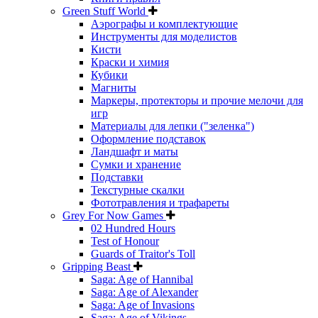
Green Stuff World
Аэрографы и комплектующие
Инструменты для моделистов
Кисти
Краски и химия
Кубики
Магниты
Маркеры, протекторы и прочие мелочи для
игр
Материалы для лепки ("зеленка")
Оформление подставок
Ландшафт и маты
Сумки и хранение
Подставки
Текстурные скалки
Фототравления и трафареты
Grey For Now Games
02 Hundred Hours
Test of Honour
Guards of Traitor's Toll
Gripping Beast
Saga: Age of Hannibal
Saga: Age of Alexander
Saga: Age of Invasions
Saga: Age of Vikings