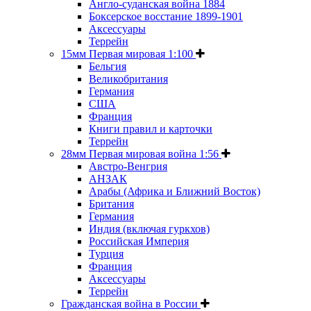
Англо-суданская война 1884
Боксерское восстание 1899-1901
Аксессуары
Террейн
15мм Первая мировая 1:100
Бельгия
Великобритания
Германия
США
Франция
Книги правил и карточки
Террейн
28мм Первая мировая война 1:56
Австро-Венгрия
АНЗАК
Арабы (Африка и Ближний Восток)
Британия
Германия
Индия (включая гуркхов)
Российская Империя
Турция
Франция
Аксессуары
Террейн
Гражданская война в России