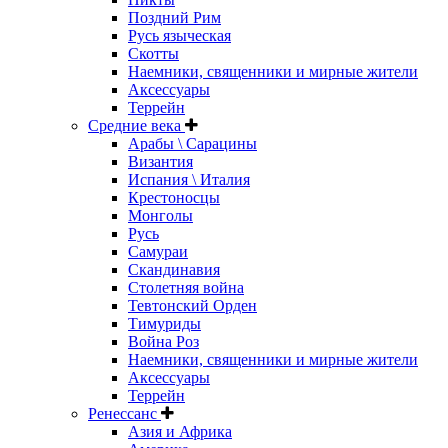
Поздний Рим
Русь языческая
Скотты
Наемники, священники и мирные жители
Аксессуары
Террейн
Средние века
Арабы \ Сарацины
Византия
Испания \ Италия
Крестоносцы
Монголы
Русь
Самураи
Скандинавия
Столетняя война
Тевтонский Орден
Тимуриды
Война Роз
Наемники, священники и мирные жители
Аксессуары
Террейн
Ренессанс
Азия и Африка