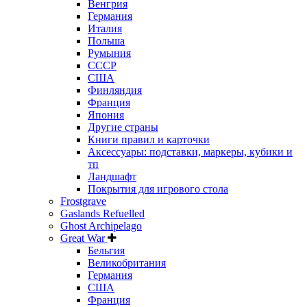
Венгрия
Германия
Италия
Польша
Румыния
СССР
США
Финляндия
Франция
Япония
Другие страны
Книги правил и карточки
Аксессуары: подставки, маркеры, кубики и
тп
Ландшафт
Покрытия для игрового стола
Frostgrave
Gaslands Refuelled
Ghost Archipelago
Great War
Бельгия
Великобритания
Германия
США
Франция