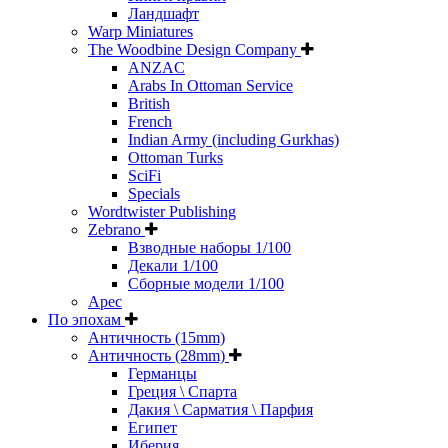
Ландшафт
Warp Miniatures
The Woodbine Design Company
ANZAC
Arabs In Ottoman Service
British
French
Indian Army (including Gurkhas)
Ottoman Turks
SciFi
Specials
Wordtwister Publishing
Zebrano
Взводные наборы 1/100
Декали 1/100
Сборные модели 1/100
Арес
По эпохам
Античность (15mm)
Античность (28mm)
Германцы
Греция \ Спарта
Дакия \ Сарматия \ Парфия
Египет
Иберия