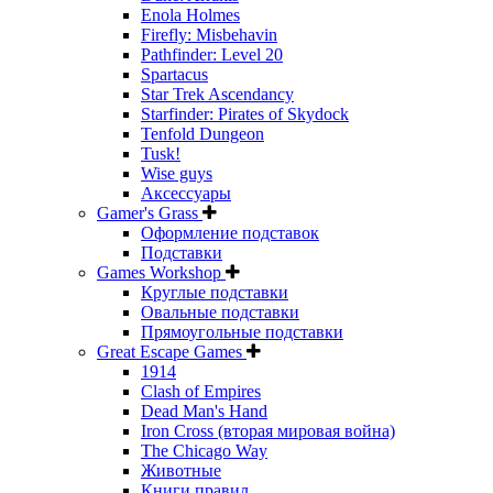
Enola Holmes
Firefly: Misbehavin
Pathfinder: Level 20
Spartacus
Star Trek Ascendancy
Starfinder: Pirates of Skydock
Tenfold Dungeon
Tusk!
Wise guys
Аксессуары
Gamer's Grass
Оформление подставок
Подставки
Games Workshop
Круглые подставки
Овальные подставки
Прямоугольные подставки
Great Escape Games
1914
Clash of Empires
Dead Man's Hand
Iron Cross (вторая мировая война)
The Chicago Way
Животные
Книги правил