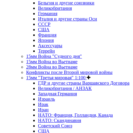
Бельгия и другие союзники
Великобритания
Германия
Италия и другие страны Оси
СССР
США
Франция
Япония
Аксессуары
Террейн
15мм Война "Судного дня"
15мм Война во Вьетнаме
28мм Война во Вьетнаме
Конфликты после Второй мировой войны
15мм "Третья мировая" 1:100
ГДР и другие страны Варшавского Договора
Великобритания / АНЗАК
Западная Германия
Израиль
Ирак
Иран
НАТО: Франция, Голландия, Канада
НАТО: Скандинавия
Советский Союз
США