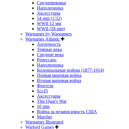
Средневековье
Наполеоника
Аксессуары
54 mm (1/32)
WWII 12 мм
WWII (28 mm)
Wargames by Wargamers
Wargames Atlantic
Античность
Темные века
Средние века
Ренессанс
Наполеоника
Колониальные войны (1877-1914)
Первая мировая война
Вторая мировая война
Фентези
Sci-Fi
Аксессуары
This Quar's War
10 mm
Война за независимость США
Marcher
Wargames Illustrated
Warlord Games