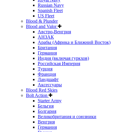
Russian Navy
Spanish Fleet
US Fleet
Blood & Plunder
Blood and Valor
Австро-Венгрия
АНЗАК
Арабы (Африка и Ближний Восток)
Британия
Германия
Индия (включая гуркхов)
Российская Империя
Турция
Франция
Ландшафт
Аксессуары
Blood Red Skies
Bolt Action
Starter Army
Бельгия
Болгария
Великобритания и союзники
Венгрия
Германия