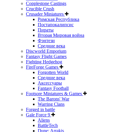
Copplestone Castings
Crucible Crush
Crusader Miniatures
Римская Республика
Постапокалипсис
Пираты
Вторая Мировая война
Фэнтези
Средние века
Discworld Emporium
Fantasy Flight Games
Fighting Hedgehog
FireForge Games
Forgotten World
Средние века
Аксессуары
Fantasy Football
Footsore Miniatures & Games
The Barons' War
Warring Clans
Forged in battle
Gale Force 9
Aliens
BattleTech
Dune: Arrakis