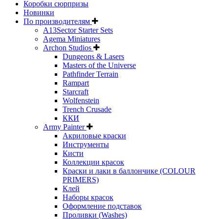
Коробки сюрпризы
Новинки
По производителям
A13Sector Starter Sets
Agema Miniatures
Archon Studios
Dungeons & Lasers
Masters of the Universe
Pathfinder Terrain
Rampart
Starcraft
Wolfenstein
Trench Crusade
ККИ
Army Painter
Акриловые краски
Инструменты
Кисти
Коллекции красок
Краски и лаки в баллончике (COLOUR
PRIMERS)
Клей
Наборы красок
Оформление подставок
Проливки (Washes)