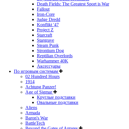
Death Fields: The Greatest Sport is War
Fallout
Iron-Core
Judge Dredd
Konflikt '47
Project Z
Starcraft
Stargrave
Steam Punk
Strontium Dog
Reptilian Overlords
Warhammer 40K
Аксессуары
По игровым системам
02 Hundred Hours
1914
Achtung Panzer!
Age of Sigmar
Круглые подставки
Овальные подставки
Aliens
Armada
Baron's War
BattleTech
Beyond the Gates of Antares