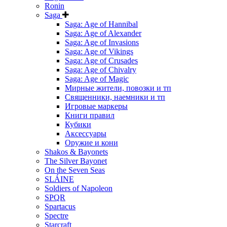
Ronin
Saga
Saga: Age of Hannibal
Saga: Age of Alexander
Saga: Age of Invasions
Saga: Age of Vikings
Saga: Age of Crusades
Saga: Age of Chivalry
Saga: Age of Magic
Мирные жители, повозки и тп
Священники, наемники и тп
Игровые маркеры
Книги правил
Кубики
Аксессуары
Оружие и кони
Shakos & Bayonets
The Silver Bayonet
On the Seven Seas
SLÁINE
Soldiers of Napoleon
SPQR
Spartacus
Spectre
Starcraft