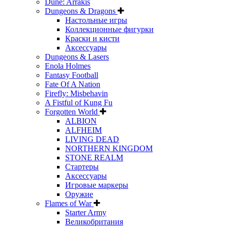
Dune: Arrakis
Dungeons & Dragons
Настольные игры
Коллекционные фигурки
Краски и кисти
Аксессуары
Dungeons & Lasers
Enola Holmes
Fantasy Football
Fate Of A Nation
Firefly: Misbehavin
A Fistful of Kung Fu
Forgotten World
ALBION
ALFHEIM
LIVING DEAD
NORTHERN KINGDOM
STONE REALM
Стартеры
Аксессуары
Игровые маркеры
Оружие
Flames of War
Starter Army
Великобритания