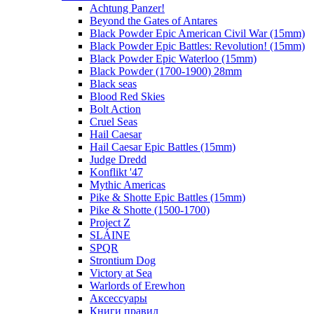
Achtung Panzer!
Beyond the Gates of Antares
Black Powder Epic American Civil War (15mm)
Black Powder Epic Battles: Revolution! (15mm)
Black Powder Epic Waterloo (15mm)
Black Powder (1700-1900) 28mm
Black seas
Blood Red Skies
Bolt Action
Cruel Seas
Hail Caesar
Hail Caesar Epic Battles (15mm)
Judge Dredd
Konflikt '47
Mythic Americas
Pike & Shotte Epic Battles (15mm)
Pike & Shotte (1500-1700)
Project Z
SLÁINE
SPQR
Strontium Dog
Victory at Sea
Warlords of Erewhon
Аксессуары
Книги правил