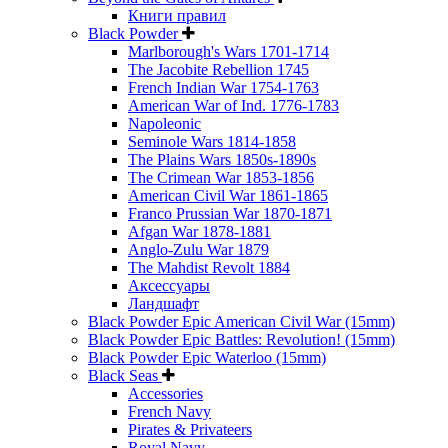
Книги правил
Black Powder
Marlborough's Wars 1701-1714
The Jacobite Rebellion 1745
French Indian War 1754-1763
American War of Ind. 1776-1783
Napoleonic
Seminole Wars 1814-1858
The Plains Wars 1850s-1890s
The Crimean War 1853-1856
American Civil War 1861-1865
Franco Prussian War 1870-1871
Afgan War 1878-1881
Anglo-Zulu War 1879
The Mahdist Revolt 1884
Аксессуары
Ландшафт
Black Powder Epic American Civil War (15mm)
Black Powder Epic Battles: Revolution! (15mm)
Black Powder Epic Waterloo (15mm)
Black Seas
Accessories
French Navy
Pirates & Privateers
Royal Navy