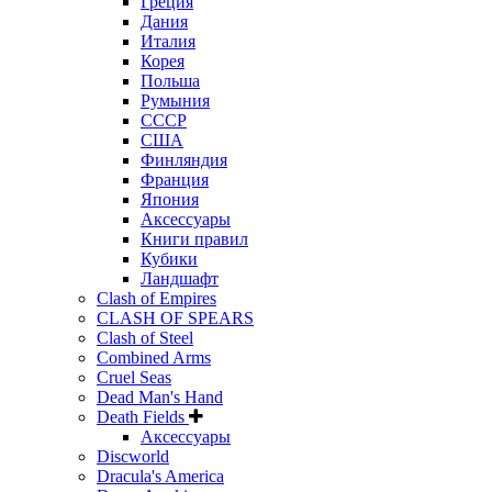
Греция
Дания
Италия
Корея
Польша
Румыния
СССР
США
Финляндия
Франция
Япония
Аксессуары
Книги правил
Кубики
Ландшафт
Clash of Empires
CLASH OF SPEARS
Clash of Steel
Combined Arms
Cruel Seas
Dead Man's Hand
Death Fields
Аксессуары
Discworld
Dracula's America