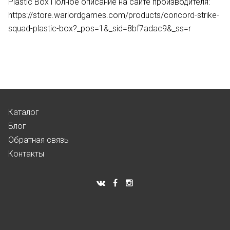
Plastic Box Полное описание на сайте производителя:
https://store.warlordgames.com/products/concord-strike-
squad-plastic-box?_pos=1&_sid=8bf7adac9&_ss=r
Каталог
Блог
Обратная связь
Контакты