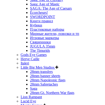
Saga: Age of Magic
SAGA: The Age of Caesars
Écorcheurs!
SWORDPOINT
Книги правил
Кубики
Пластиковые наборы
Мирные жители, повозки и тп
Игровые маркеры
Священники
JUGULA 35mm
The Timurids
Gods Eye Games
Herve Caille
Italeri
Little Big Men Studios
28mm transfers
28mm banner sheets
28mm Napoleonic flags
28mm Sabretaches
Saga
28mm Gt. Northern War flags
Lion Rampant
Lucid Eye