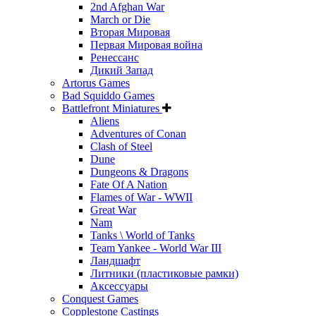
2nd Afghan War
March or Die
Вторая Мировая
Первая Мировая война
Ренессанс
Дикий Запад
Artorus Games
Bad Squiddo Games
Battlefront Miniatures
Aliens
Adventures of Conan
Clash of Steel
Dune
Dungeons & Dragons
Fate Of A Nation
Flames of War - WWII
Great War
Nam
Tanks \ World of Tanks
Team Yankee - World War III
Ландшафт
Литники (пластиковые рамки)
Аксессуары
Conquest Games
Copplestone Castings