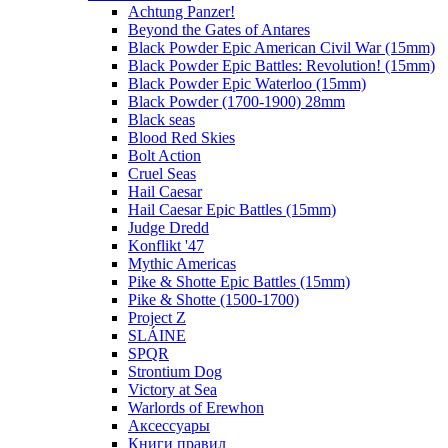
Achtung Panzer!
Beyond the Gates of Antares
Black Powder Epic American Civil War (15mm)
Black Powder Epic Battles: Revolution! (15mm)
Black Powder Epic Waterloo (15mm)
Black Powder (1700-1900) 28mm
Black seas
Blood Red Skies
Bolt Action
Cruel Seas
Hail Caesar
Hail Caesar Epic Battles (15mm)
Judge Dredd
Konflikt '47
Mythic Americas
Pike & Shotte Epic Battles (15mm)
Pike & Shotte (1500-1700)
Project Z
SLÁINE
SPQR
Strontium Dog
Victory at Sea
Warlords of Erewhon
Аксессуары
Книги правил