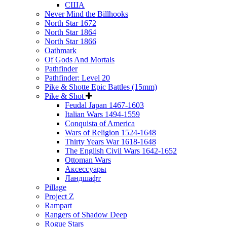
США
Never Mind the Billhooks
North Star 1672
North Star 1864
North Star 1866
Oathmark
Of Gods And Mortals
Pathfinder
Pathfinder: Level 20
Pike & Shotte Epic Battles (15mm)
Pike & Shot
Feudal Japan 1467-1603
Italian Wars 1494-1559
Conquista of America
Wars of Religion 1524-1648
Thirty Years War 1618-1648
The English Civil Wars 1642-1652
Ottoman Wars
Аксессуары
Ландшафт
Pillage
Project Z
Rampart
Rangers of Shadow Deep
Rogue Stars