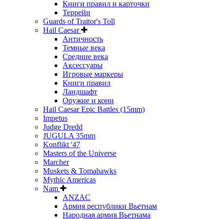
Книги правил и карточки
Террейн
Guards of Traitor's Toll
Hail Caesar
Античность
Темные века
Средние века
Аксессуары
Игровые маркеры
Книги правил
Ландшафт
Оружие и кони
Hail Caesar Epic Battles (15mm)
Impetus
Judge Dredd
JUGULA 35mm
Konflikt '47
Masters of the Universe
Marcher
Muskets & Tomahawks
Mythic Americas
Nam
ANZAC
Армия республики Вьетнам
Народная армия Вьетнама