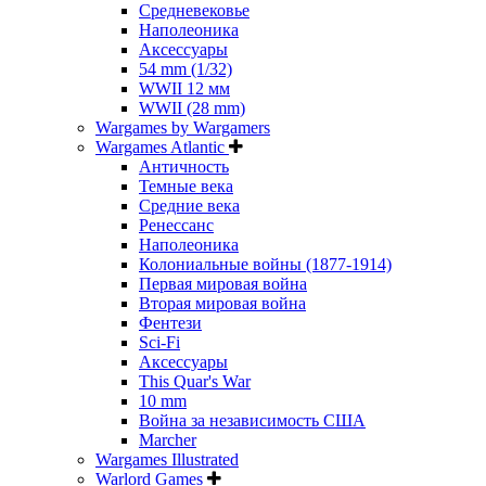
Средневековье
Наполеоника
Аксессуары
54 mm (1/32)
WWII 12 мм
WWII (28 mm)
Wargames by Wargamers
Wargames Atlantic
Античность
Темные века
Средние века
Ренессанс
Наполеоника
Колониальные войны (1877-1914)
Первая мировая война
Вторая мировая война
Фентези
Sci-Fi
Аксессуары
This Quar's War
10 mm
Война за независимость США
Marcher
Wargames Illustrated
Warlord Games