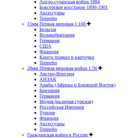
Англо-суданская война 1884
Боксерское восстание 1899-1901
Аксессуары
Террейн
15мм Первая мировая 1:100
Бельгия
Великобритания
Германия
США
Франция
Книги правил и карточки
Террейн
28мм Первая мировая война 1:56
Австро-Венгрия
АНЗАК
Арабы (Африка и Ближний Восток)
Британия
Германия
Индия (включая гуркхов)
Российская Империя
Турция
Франция
Аксессуары
Террейн
Гражданская война в России