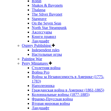
Ronin
Shakos & Bayonets
Thalassa
The Silver Bayonet
Stargrave
On the Seven Seas
North Star Steampunk
Аксессуары
Книги правил
Ландшафт
Osprey Publishing
Independent rules
Настольные игры
Painting War
Perry Miniatures
Столетняя война
Война Роз
Война за Независимость в Америке (1775-
1783)
Наполеоника
Гражданская война в Америке (1861-1865)
Колониальные войны (1877-1885)
Франко-Прусская война
Вторая мировая война
Ландшафт