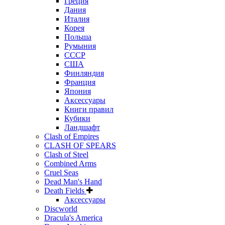
Греция
Дания
Италия
Корея
Польша
Румыния
СССР
США
Финляндия
Франция
Япония
Аксессуары
Книги правил
Кубики
Ландшафт
Clash of Empires
CLASH OF SPEARS
Clash of Steel
Combined Arms
Cruel Seas
Dead Man's Hand
Death Fields
Аксессуары
Discworld
Dracula's America