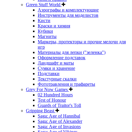
Green Stuff World
Аэрографы и комплектующие
Инструменты для моделистов
Кисти
Краски и химия
Кубики
Магниты
Маркеры, протекторы и прочие мелочи для
игр
Материалы для лепки ("зеленка")
Оформление подставок
Ландшафт и маты
Сумки и хранение
Подставки
Текстурные скалки
Фототравления и трафареты
Grey For Now Games
02 Hundred Hours
Test of Honour
Guards of Traitor's Toll
Gripping Beast
Saga: Age of Hannibal
Saga: Age of Alexander
Saga: Age of Invasions
Saga: Age of Vikings