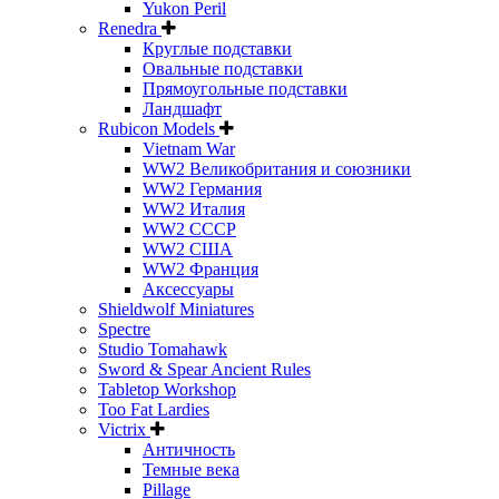
Yukon Peril
Renedra
Круглые подставки
Овальные подставки
Прямоугольные подставки
Ландшафт
Rubicon Models
Vietnam War
WW2 Великобритания и союзники
WW2 Германия
WW2 Италия
WW2 СССР
WW2 США
WW2 Франция
Аксессуары
Shieldwolf Miniatures
Spectre
Studio Tomahawk
Sword & Spear Ancient Rules
Tabletop Workshop
Too Fat Lardies
Victrix
Античность
Темные века
Pillage