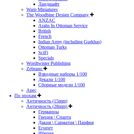
Ландшафт
Warp Miniatures
The Woodbine Design Company
ANZAC
Arabs In Ottoman Service
British
French
Indian Army (including Gurkhas)
Ottoman Turks
SciFi
Specials
Wordtwister Publishing
Zebrano
Взводные наборы 1/100
Декали 1/100
Сборные модели 1/100
Арес
По эпохам
Античность (15mm)
Античность (28mm)
Германцы
Греция \ Спарта
Дакия \ Сарматия \ Парфия
Египет
Иберия