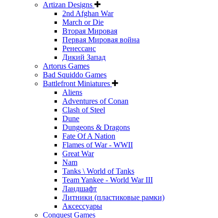
Artizan Designs
2nd Afghan War
March or Die
Вторая Мировая
Первая Мировая война
Ренессанс
Дикий Запад
Artorus Games
Bad Squiddo Games
Battlefront Miniatures
Aliens
Adventures of Conan
Clash of Steel
Dune
Dungeons & Dragons
Fate Of A Nation
Flames of War - WWII
Great War
Nam
Tanks \ World of Tanks
Team Yankee - World War III
Ландшафт
Литники (пластиковые рамки)
Аксессуары
Conquest Games