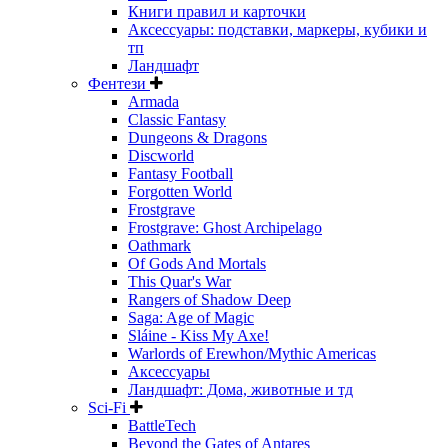
Книги правил и карточки
Аксессуары: подставки, маркеры, кубики и
тп
Ландшафт
Фентези
Armada
Classic Fantasy
Dungeons & Dragons
Discworld
Fantasy Football
Forgotten World
Frostgrave
Frostgrave: Ghost Archipelago
Oathmark
Of Gods And Mortals
This Quar's War
Rangers of Shadow Deep
Saga: Age of Magic
Sláine - Kiss My Axe!
Warlords of Erewhon/Mythic Americas
Аксессуары
Ландшафт: Дома, животные и тд
Sci-Fi
BattleTech
Beyond the Gates of Antares