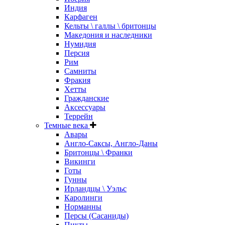
Индия
Карфаген
Кельты \ галлы \ бритонцы
Македония и наследники
Нумидия
Персия
Рим
Самниты
Фракия
Хетты
Гражданские
Аксессуары
Террейн
Темные века
Авары
Англо-Саксы, Англо-Даны
Бритонцы \ Франки
Викинги
Готы
Гунны
Ирландцы \ Уэльс
Каролинги
Норманны
Персы (Сасаниды)
Пикты