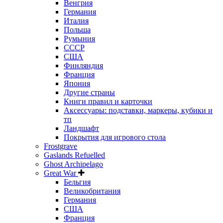
Венгрия
Германия
Италия
Польша
Румыния
СССР
США
Финляндия
Франция
Япония
Другие страны
Книги правил и карточки
Аксессуары: подставки, маркеры, кубики и
тп
Ландшафт
Покрытия для игрового стола
Frostgrave
Gaslands Refuelled
Ghost Archipelago
Great War
Бельгия
Великобритания
Германия
США
Франция