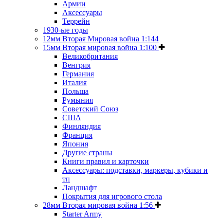
Армии
Аксессуары
Террейн
1930-ые годы
12мм Вторая Мировая война 1:144
15мм Вторая мировая война 1:100
Великобритания
Венгрия
Германия
Италия
Польша
Румыния
Советский Союз
США
Финляндия
Франция
Япония
Другие страны
Книги правил и карточки
Аксессуары: подставки, маркеры, кубики и
тп
Ландшафт
Покрытия для игрового стола
28мм Вторая мировая война 1:56
Starter Army