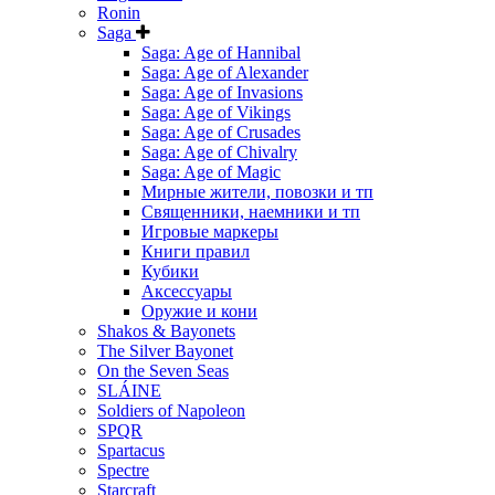
Ronin
Saga
Saga: Age of Hannibal
Saga: Age of Alexander
Saga: Age of Invasions
Saga: Age of Vikings
Saga: Age of Crusades
Saga: Age of Chivalry
Saga: Age of Magic
Мирные жители, повозки и тп
Священники, наемники и тп
Игровые маркеры
Книги правил
Кубики
Аксессуары
Оружие и кони
Shakos & Bayonets
The Silver Bayonet
On the Seven Seas
SLÁINE
Soldiers of Napoleon
SPQR
Spartacus
Spectre
Starcraft