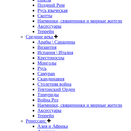
Поздний Рим
Русь языческая
Скотты
Наемники, священники и мирные жители
Аксессуары
Террейн
Средние века
Арабы \ Сарацины
Византия
Испания \ Италия
Крестоносцы
Монголы
Русь
Самураи
Скандинавия
Столетняя война
Тевтонский Орден
Тимуриды
Война Роз
Наемники, священники и мирные жители
Аксессуары
Террейн
Ренессанс
Азия и Африка