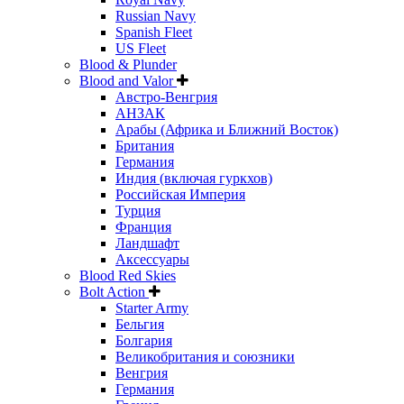
Russian Navy
Spanish Fleet
US Fleet
Blood & Plunder
Blood and Valor
Австро-Венгрия
АНЗАК
Арабы (Африка и Ближний Восток)
Британия
Германия
Индия (включая гуркхов)
Российская Империя
Турция
Франция
Ландшафт
Аксессуары
Blood Red Skies
Bolt Action
Starter Army
Бельгия
Болгария
Великобритания и союзники
Венгрия
Германия