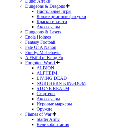
Dune: Arrakis
Dungeons & Dragons
Настольные игры
Коллекционные фигурки
Краски и кисти
Аксессуары
Dungeons & Lasers
Enola Holmes
Fantasy Football
Fate Of A Nation
Firefly: Misbehavin
A Fistful of Kung Fu
Forgotten World
ALBION
ALFHEIM
LIVING DEAD
NORTHERN KINGDOM
STONE REALM
Стартеры
Аксессуары
Игровые маркеры
Оружие
Flames of War
Starter Army
Великобритания