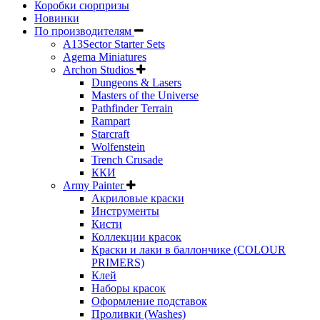
Коробки сюрпризы
Новинки
По производителям
A13Sector Starter Sets
Agema Miniatures
Archon Studios
Dungeons & Lasers
Masters of the Universe
Pathfinder Terrain
Rampart
Starcraft
Wolfenstein
Trench Crusade
ККИ
Army Painter
Акриловые краски
Инструменты
Кисти
Коллекции красок
Краски и лаки в баллончике (COLOUR
PRIMERS)
Клей
Наборы красок
Оформление подставок
Проливки (Washes)