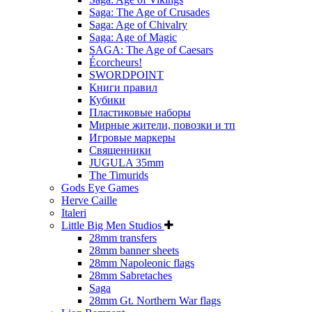
Saga: The Age of Crusades
Saga: Age of Chivalry
Saga: Age of Magic
SAGA: The Age of Caesars
Écorcheurs!
SWORDPOINT
Книги правил
Кубики
Пластиковые наборы
Мирные жители, повозки и тп
Игровые маркеры
Священники
JUGULA 35mm
The Timurids
Gods Eye Games
Herve Caille
Italeri
Little Big Men Studios
28mm transfers
28mm banner sheets
28mm Napoleonic flags
28mm Sabretaches
Saga
28mm Gt. Northern War flags