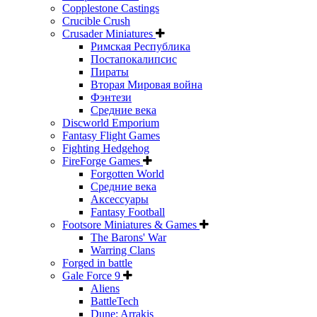
Copplestone Castings
Crucible Crush
Crusader Miniatures
Римская Республика
Постапокалипсис
Пираты
Вторая Мировая война
Фэнтези
Средние века
Discworld Emporium
Fantasy Flight Games
Fighting Hedgehog
FireForge Games
Forgotten World
Средние века
Аксессуары
Fantasy Football
Footsore Miniatures & Games
The Barons' War
Warring Clans
Forged in battle
Gale Force 9
Aliens
BattleTech
Dune: Arrakis