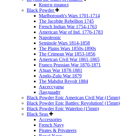
Книги правил
Black Powder
Marlborough's Wars 1701-1714
The Jacobite Rebellion 1745
French Indian War 1754-1763
American War of Ind. 1776-1783
Napoleonic
Seminole Wars 1814-1858
The Plains Wars 1850s-1890s
The Crimean War 1853-1856
American Civil War 1861-1865
Franco Prussian War 1870-1871
Afgan War 1878-1881
Anglo-Zulu War 1879
The Mahdist Revolt 1884
Аксессуары
Ландшафт
Black Powder Epic American Civil War (15mm)
Black Powder Epic Battles: Revolution! (15mm)
Black Powder Epic Waterloo (15mm)
Black Seas
Accessories
French Navy
Pirates & Privateers
Royal Navy