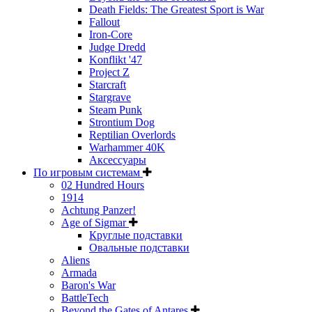
Death Fields: The Greatest Sport is War
Fallout
Iron-Core
Judge Dredd
Konflikt '47
Project Z
Starcraft
Stargrave
Steam Punk
Strontium Dog
Reptilian Overlords
Warhammer 40K
Аксессуары
По игровым системам
02 Hundred Hours
1914
Achtung Panzer!
Age of Sigmar
Круглые подставки
Овальные подставки
Aliens
Armada
Baron's War
BattleTech
Beyond the Gates of Antares