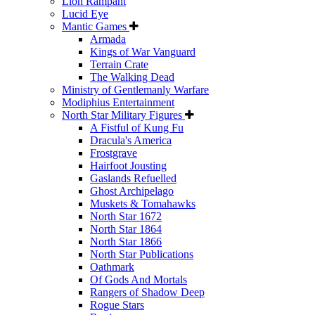
Lion Rampant
Lucid Eye
Mantic Games
Armada
Kings of War Vanguard
Terrain Crate
The Walking Dead
Ministry of Gentlemanly Warfare
Modiphius Entertainment
North Star Military Figures
A Fistful of Kung Fu
Dracula's America
Frostgrave
Hairfoot Jousting
Gaslands Refuelled
Ghost Archipelago
Muskets & Tomahawks
North Star 1672
North Star 1864
North Star 1866
North Star Publications
Oathmark
Of Gods And Mortals
Rangers of Shadow Deep
Rogue Stars