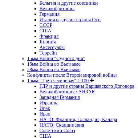
Бельгия и другие союзники
Великобритания
Германия
Италия и другие страны Оси
СССР
США
Франция
Япония
Аксессуары
Террейн
15мм Война "Судного дня"
15мм Война во Вьетнаме
28мм Война во Вьетнаме
Конфликты после Второй мировой войны
15мм "Третья мировая" 1:100
ГДР и другие страны Варшавского Договора
Великобритания / АНЗАК
Западная Германия
Израиль
Ирак
Иран
НАТО: Франция, Голландия, Канада
НАТО: Скандинавия
Советский Союз
США