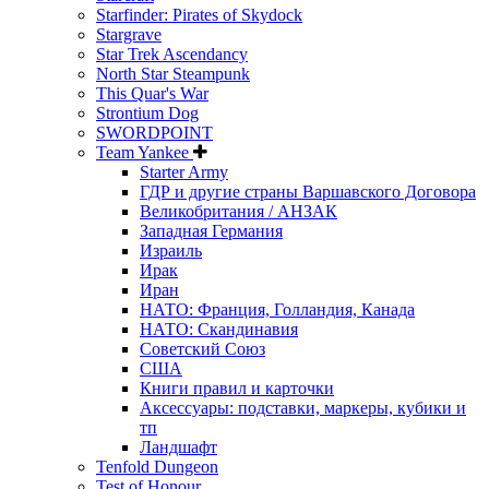
Starfinder: Pirates of Skydock
Stargrave
Star Trek Ascendancy
North Star Steampunk
This Quar's War
Strontium Dog
SWORDPOINT
Team Yankee
Starter Army
ГДР и другие страны Варшавского Договора
Великобритания / АНЗАК
Западная Германия
Израиль
Ирак
Иран
НАТО: Франция, Голландия, Канада
НАТО: Скандинавия
Советский Союз
США
Книги правил и карточки
Аксессуары: подставки, маркеры, кубики и
тп
Ландшафт
Tenfold Dungeon
Test of Honour