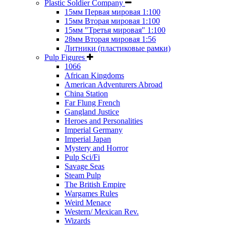
Plastic Soldier Company
15мм Первая мировая 1:100
15мм Вторая мировая 1:100
15мм "Третья мировая" 1:100
28мм Вторая мировая 1:56
Литники (пластиковые рамки)
Pulp Figures
1066
African Kingdoms
American Adventurers Abroad
China Station
Far Flung French
Gangland Justice
Heroes and Personalities
Imperial Germany
Imperial Japan
Mystery and Horror
Pulp Sci/Fi
Savage Seas
Steam Pulp
The British Empire
Wargames Rules
Weird Menace
Western/ Mexican Rev.
Wizards