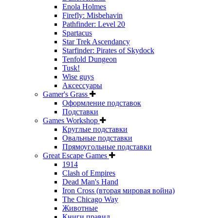
Enola Holmes
Firefly: Misbehavin
Pathfinder: Level 20
Spartacus
Star Trek Ascendancy
Starfinder: Pirates of Skydock
Tenfold Dungeon
Tusk!
Wise guys
Аксессуары
Gamer's Grass
Оформление подставок
Подставки
Games Workshop
Круглые подставки
Овальные подставки
Прямоугольные подставки
Great Escape Games
1914
Clash of Empires
Dead Man's Hand
Iron Cross (вторая мировая война)
The Chicago Way
Животные
Книги правил