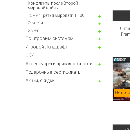
Конфликты после Второй
мировой войны
15мм "Третья мировая" 1:100
Фентези
Литни
Sci-Fi
Fram
По игровым системам
Игровой Ландшафт
ККИ
Аксессуары и принадлежности
Подарочные сертификаты
Акции, скидки
Нет в 
С