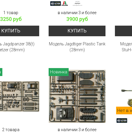
1 товар
в наличии 3 и более
3250 руб
3900 руб
КУПИТЬ
КУПИТЬ
 Jagdpanzer 38(t)
Модель Jagdtiger Plastic Tank
Модель
etzer (28mm)
(28mm)
StuH-
а
Новинка
Нет в 
2 товара
в наличии 3 и более