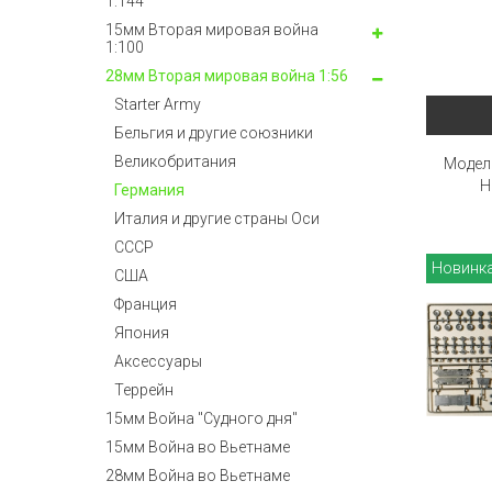
1:144
15мм Вторая мировая война
1:100
28мм Вторая мировая война 1:56
Starter Army
Бельгия и другие союзники
Великобритания
Модель
H
Германия
Италия и другие страны Оси
СССР
Новинк
США
Франция
Япония
Аксессуары
Террейн
15мм Война "Судного дня"
15мм Война во Вьетнаме
28мм Война во Вьетнаме