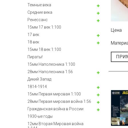
Темные века
Средние века
Ренессанс
15мм 17 век 1:100
Цена
17 век
18 век
Матери
15мм 18 век 1:100
ПРИ
Пираты!
15мм Наполеоника 1:100
28мм Наполеоника 1:56
Дикий Запад
1814-1914
15мм Первая мировая 1:100
28мм Первая мировая война 1:56
Гражданская война в России
1930-ые годы
12мм Вторая Мировая война