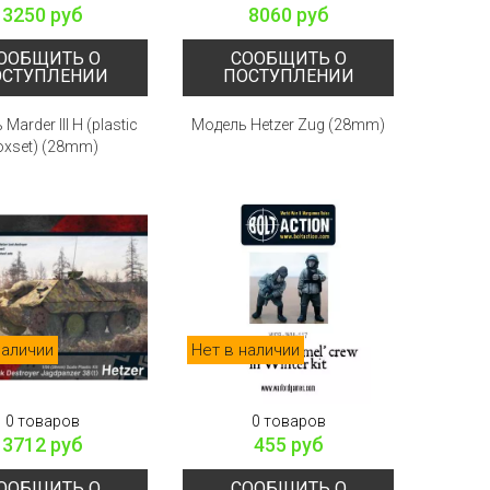
3250 руб
8060 руб
ООБЩИТЬ О
СООБЩИТЬ О
ОСТУПЛЕНИИ
ПОСТУПЛЕНИИ
Marder III H (plastic
Модель Hetzer Zug (28mm)
oxset) (28mm)
наличии
Нет в наличии
0 товаров
0 товаров
3712 руб
455 руб
ООБЩИТЬ О
СООБЩИТЬ О