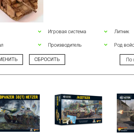
Игровая система
Литник
ал
Производитель
Род вой
МЕНИТЬ
СБРОСИТЬ