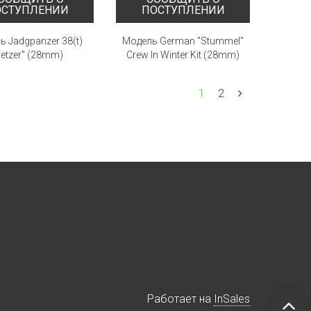
ОСТУПЛЕНИИ
ПОСТУПЛЕНИИ
 Jadgpanzer 38(t)
Модель German ''Stummel''
etzer" (28mm)
Crew In Winter Kit (28mm)
1
2
Работает на
InSales