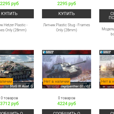
2295 руб
2295 руб
КУПИТЬ
КУПИТЬ
С
П
к Hetzer Plastic -
Литник Plastic Stug - Frames
Модель 
es Only (28mm)
Only (28mm)
b
наличии
Нет в наличии
Нет в 
0 товаров
0 товаров
3712 руб
4224 руб
ООБЩИТЬ О
СООБЩИТЬ О
С