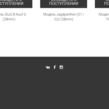
СТУПЛЕНИИ
ПОСТУПЛЕНИИ
П
ь StuG III Ausf G
Модель Jagdpanther (G1 /
Модель
(28mm)
G2) (28mm)
"H