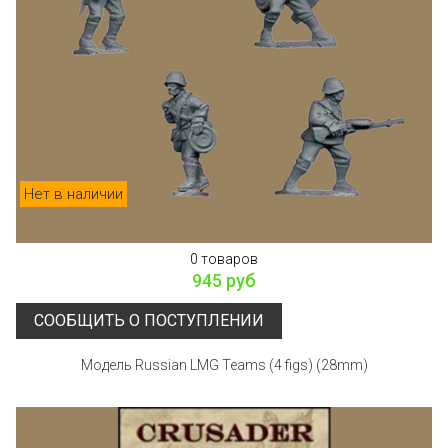
Нет в наличии
0 товаров
945 руб
СООБЩИТЬ О ПОСТУПЛЕНИИ
Модель Russian LMG Teams (4 figs) (28mm)