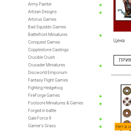
Army Painter
Artizan Designs
Artorus Games
Bad Squiddo Games
Battlefront Miniatures
Цена
Conquest Games
Copplestone Castings
Crucible Crush
ПРИ
Crusader Miniatures
Discworld Emporium
Fantasy Flight Games
Fighting Hedgehog
FireForge Games
Footsore Miniatures & Games
Forged in battle
Gale Force 9
Gamer's Grass
Нет в 