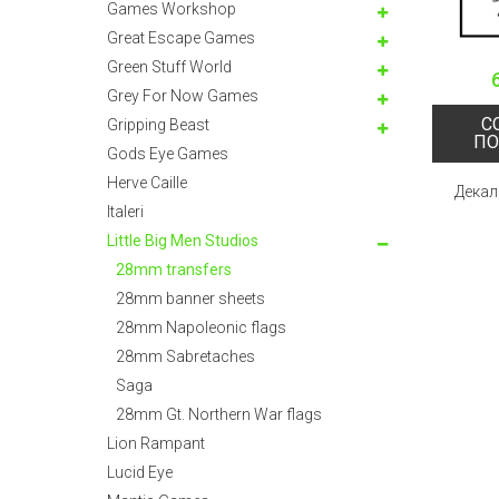
Games Workshop
Great Escape Games
Green Stuff World
Grey For Now Games
С
Gripping Beast
ПО
Gods Eye Games
Herve Caille
Декали
Italeri
Little Big Men Studios
28mm transfers
28mm banner sheets
28mm Napoleonic flags
28mm Sabretaches
Saga
28mm Gt. Northern War flags
Lion Rampant
Lucid Eye