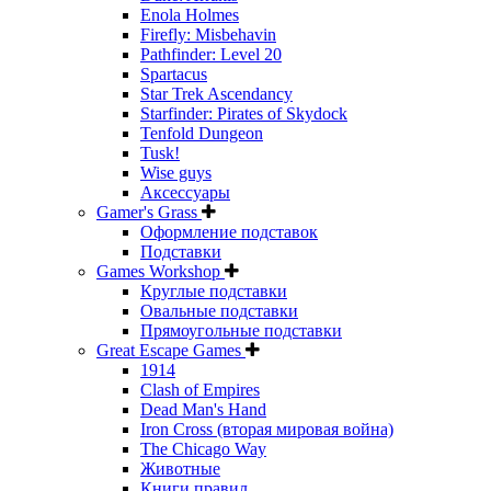
Enola Holmes
Firefly: Misbehavin
Pathfinder: Level 20
Spartacus
Star Trek Ascendancy
Starfinder: Pirates of Skydock
Tenfold Dungeon
Tusk!
Wise guys
Аксессуары
Gamer's Grass
Оформление подставок
Подставки
Games Workshop
Круглые подставки
Овальные подставки
Прямоугольные подставки
Great Escape Games
1914
Clash of Empires
Dead Man's Hand
Iron Cross (вторая мировая война)
The Chicago Way
Животные
Книги правил