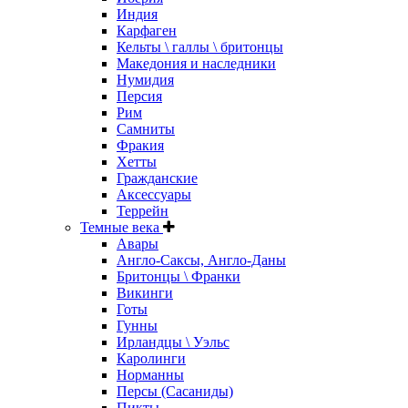
Индия
Карфаген
Кельты \ галлы \ бритонцы
Македония и наследники
Нумидия
Персия
Рим
Самниты
Фракия
Хетты
Гражданские
Аксессуары
Террейн
Темные века
Авары
Англо-Саксы, Англо-Даны
Бритонцы \ Франки
Викинги
Готы
Гунны
Ирландцы \ Уэльс
Каролинги
Норманны
Персы (Сасаниды)
Пикты