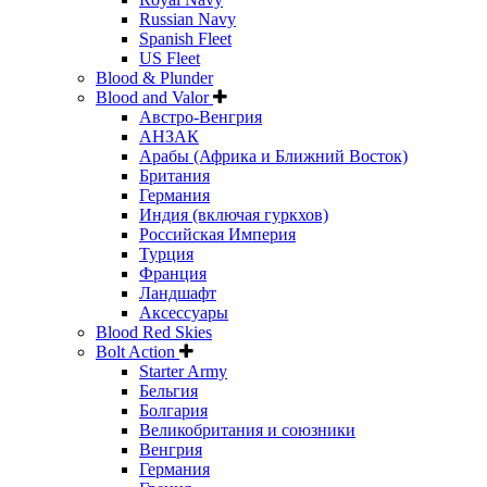
Russian Navy
Spanish Fleet
US Fleet
Blood & Plunder
Blood and Valor
Австро-Венгрия
АНЗАК
Арабы (Африка и Ближний Восток)
Британия
Германия
Индия (включая гуркхов)
Российская Империя
Турция
Франция
Ландшафт
Аксессуары
Blood Red Skies
Bolt Action
Starter Army
Бельгия
Болгария
Великобритания и союзники
Венгрия
Германия