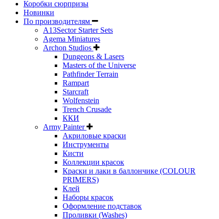
Коробки сюрпризы
Новинки
По производителям
A13Sector Starter Sets
Agema Miniatures
Archon Studios
Dungeons & Lasers
Masters of the Universe
Pathfinder Terrain
Rampart
Starcraft
Wolfenstein
Trench Crusade
ККИ
Army Painter
Акриловые краски
Инструменты
Кисти
Коллекции красок
Краски и лаки в баллончике (COLOUR
PRIMERS)
Клей
Наборы красок
Оформление подставок
Проливки (Washes)