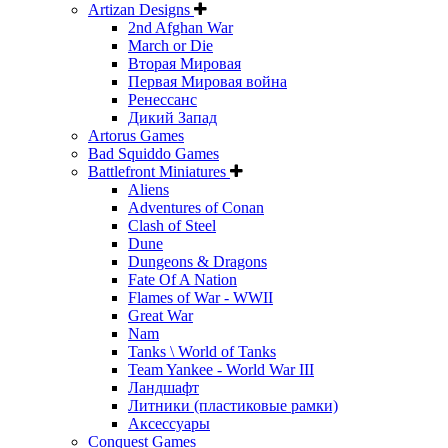
Artizan Designs
2nd Afghan War
March or Die
Вторая Мировая
Первая Мировая война
Ренессанс
Дикий Запад
Artorus Games
Bad Squiddo Games
Battlefront Miniatures
Aliens
Adventures of Conan
Clash of Steel
Dune
Dungeons & Dragons
Fate Of A Nation
Flames of War - WWII
Great War
Nam
Tanks \ World of Tanks
Team Yankee - World War III
Ландшафт
Литники (пластиковые рамки)
Аксессуары
Conquest Games