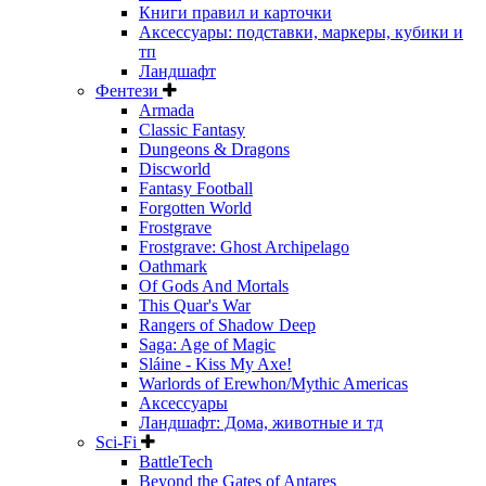
Книги правил и карточки
Аксессуары: подставки, маркеры, кубики и
тп
Ландшафт
Фентези
Armada
Classic Fantasy
Dungeons & Dragons
Discworld
Fantasy Football
Forgotten World
Frostgrave
Frostgrave: Ghost Archipelago
Oathmark
Of Gods And Mortals
This Quar's War
Rangers of Shadow Deep
Saga: Age of Magic
Sláine - Kiss My Axe!
Warlords of Erewhon/Mythic Americas
Аксессуары
Ландшафт: Дома, животные и тд
Sci-Fi
BattleTech
Beyond the Gates of Antares