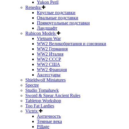
Yukon Peril
Renedra
Круглые подставки
Овальные подставки
Прямоугольные подставки
Ландшафт
Rubicon Models
Vietnam War
WW2 Великобритания и союзники
WW2 Германия
WW2 Италия
WW2 СССР
WW2 США
WW2 Франция
Аксессуары
Shieldwolf Miniatures
Spectre
Studio Tomahawk
Sword & Spear Ancient Rules
Tabletop Workshop
Too Fat Lardies
Victrix
Античность
Темные века
Pillage