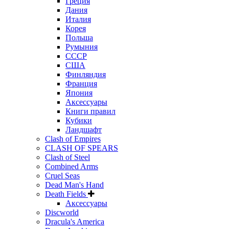
Греция
Дания
Италия
Корея
Польша
Румыния
СССР
США
Финляндия
Франция
Япония
Аксессуары
Книги правил
Кубики
Ландшафт
Clash of Empires
CLASH OF SPEARS
Clash of Steel
Combined Arms
Cruel Seas
Dead Man's Hand
Death Fields
Аксессуары
Discworld
Dracula's America