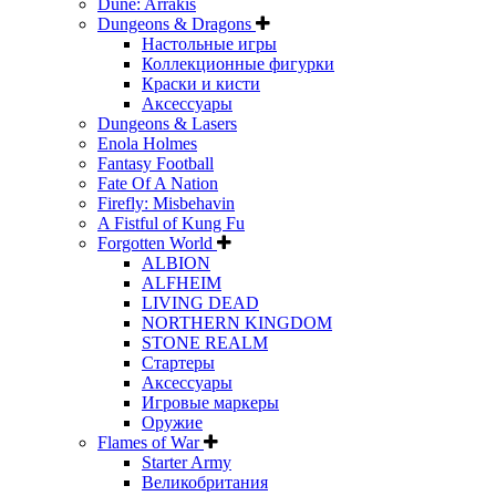
Dune: Arrakis
Dungeons & Dragons
Настольные игры
Коллекционные фигурки
Краски и кисти
Аксессуары
Dungeons & Lasers
Enola Holmes
Fantasy Football
Fate Of A Nation
Firefly: Misbehavin
A Fistful of Kung Fu
Forgotten World
ALBION
ALFHEIM
LIVING DEAD
NORTHERN KINGDOM
STONE REALM
Стартеры
Аксессуары
Игровые маркеры
Оружие
Flames of War
Starter Army
Великобритания