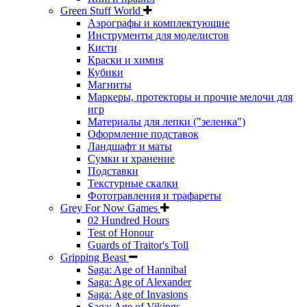
Green Stuff World
Аэрографы и комплектующие
Инструменты для моделистов
Кисти
Краски и химия
Кубики
Магниты
Маркеры, протекторы и прочие мелочи для
игр
Материалы для лепки ("зеленка")
Оформление подставок
Ландшафт и маты
Сумки и хранение
Подставки
Текстурные скалки
Фототравления и трафареты
Grey For Now Games
02 Hundred Hours
Test of Honour
Guards of Traitor's Toll
Gripping Beast
Saga: Age of Hannibal
Saga: Age of Alexander
Saga: Age of Invasions
Saga: Age of Vikings