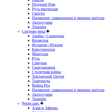
Поздний Рим
Русь языческая
Скотты
Наемники, священники и мирные жители
Аксессуары
Террейн
Средние века
Арабы \ Сарацины
Византия
Испания \ Италия
Крестоносцы
Монголы
Русь
Самураи
Скандинавия
Столетняя война
Тевтонский Орден
Тимуриды
Война Роз
Наемники, священники и мирные жители
Аксессуары
Террейн
Ренессанс
Азия и Африка