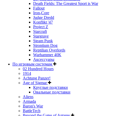
Death Fields: The Greatest Sport is War
Fallout
Iron-Core
Judge Dredd
Konflikt '47
Project Z
Starcraft
Stargrave
Steam Punk
Strontium Dog
Reptilian Overlords
Warhammer 40K
Аксессуары
По игровым системам
02 Hundred Hours
1914
Achtung Panzer!
Age of Sigmar
Круглые подставки
Овальные подставки
Aliens
Armada
Baron's War
BattleTech
Beyond the Gates of Antares