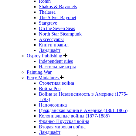
Ronin
Shakos & Bayonets
Thalassa
The Silver Bayonet
Stargrave
On the Seven Seas
North Star Steampunk
Аксессуары
Книги правил
Ландшафт
Osprey Publishing
Independent rules
Настольные игры
Painting War
Perry Miniatures
Столетняя война
Война Роз
Война за Независимость в Америке (1775-
1783)
Наполеоника
Гражданская война в Америке (1861-1865)
Колониальные войны (1877-1885)
Франко-Прусская война
Вторая мировая война
Ландшафт