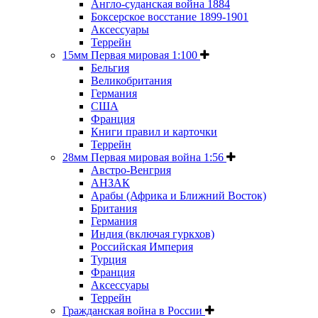
Англо-суданская война 1884
Боксерское восстание 1899-1901
Аксессуары
Террейн
15мм Первая мировая 1:100
Бельгия
Великобритания
Германия
США
Франция
Книги правил и карточки
Террейн
28мм Первая мировая война 1:56
Австро-Венгрия
АНЗАК
Арабы (Африка и Ближний Восток)
Британия
Германия
Индия (включая гуркхов)
Российская Империя
Турция
Франция
Аксессуары
Террейн
Гражданская война в России