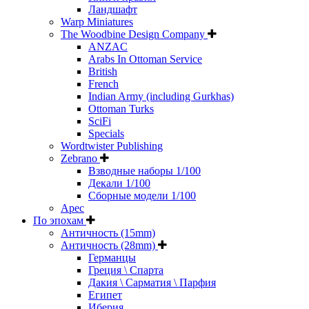
Ландшафт
Warp Miniatures
The Woodbine Design Company
ANZAC
Arabs In Ottoman Service
British
French
Indian Army (including Gurkhas)
Ottoman Turks
SciFi
Specials
Wordtwister Publishing
Zebrano
Взводные наборы 1/100
Декали 1/100
Сборные модели 1/100
Арес
По эпохам
Античность (15mm)
Античность (28mm)
Германцы
Греция \ Спарта
Дакия \ Сарматия \ Парфия
Египет
Иберия