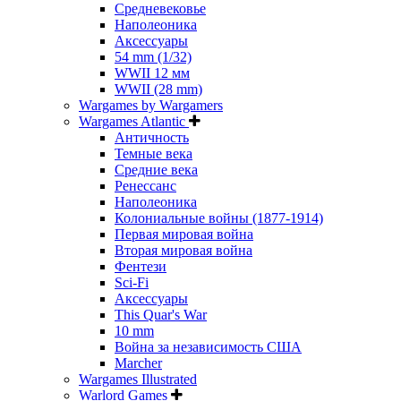
Средневековье
Наполеоника
Аксессуары
54 mm (1/32)
WWII 12 мм
WWII (28 mm)
Wargames by Wargamers
Wargames Atlantic
Античность
Темные века
Средние века
Ренессанс
Наполеоника
Колониальные войны (1877-1914)
Первая мировая война
Вторая мировая война
Фентези
Sci-Fi
Аксессуары
This Quar's War
10 mm
Война за независимость США
Marcher
Wargames Illustrated
Warlord Games