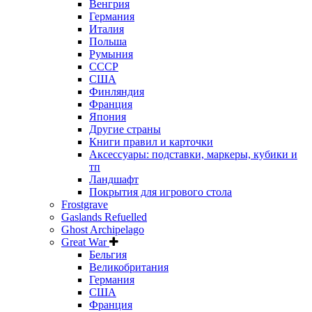
Венгрия
Германия
Италия
Польша
Румыния
СССР
США
Финляндия
Франция
Япония
Другие страны
Книги правил и карточки
Аксессуары: подставки, маркеры, кубики и
тп
Ландшафт
Покрытия для игрового стола
Frostgrave
Gaslands Refuelled
Ghost Archipelago
Great War
Бельгия
Великобритания
Германия
США
Франция