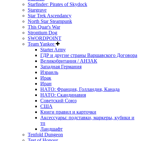
Starfinder: Pirates of Skydock
Stargrave
Star Trek Ascendancy
North Star Steampunk
This Quar's War
Strontium Dog
SWORDPOINT
Team Yankee
Starter Army
ГДР и другие страны Варшавского Договора
Великобритания / АНЗАК
Западная Германия
Израиль
Ирак
Иран
НАТО: Франция, Голландия, Канада
НАТО: Скандинавия
Советский Союз
США
Книги правил и карточки
Аксессуары: подставки, маркеры, кубики и
тп
Ландшафт
Tenfold Dungeon
Test of Honour