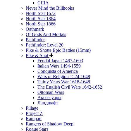
США
Never Mind the Billhooks
North Star 1672
North Star 1864
North Star 1866
Oathmark
Of Gods And Mortals
Pathfinder
Pathfinder: Level 20
Pike & Shotte Epic Battles (15mm)
Pike & Shot
Feudal Japan 1467-1603
Italian Wars 1494-1559
Conquista of America
Wars of Religion 1524-1648
Thirty Years War 1618-1648
The English Civil Wars 1642-1652
Ottoman Wars
Аксессуары
Ландшафт
Pillage
Project Z
Rampart
Rangers of Shadow Deep
Rogue Stars