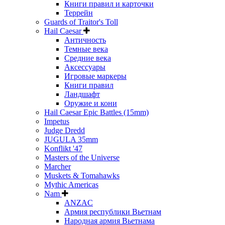
Книги правил и карточки
Террейн
Guards of Traitor's Toll
Hail Caesar
Античность
Темные века
Средние века
Аксессуары
Игровые маркеры
Книги правил
Ландшафт
Оружие и кони
Hail Caesar Epic Battles (15mm)
Impetus
Judge Dredd
JUGULA 35mm
Konflikt '47
Masters of the Universe
Marcher
Muskets & Tomahawks
Mythic Americas
Nam
ANZAC
Армия республики Вьетнам
Народная армия Вьетнама