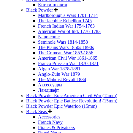
Книги правил
Black Powder
Marlborough's Wars 1701-1714
The Jacobite Rebellion 1745
French Indian War 1754-1763
American War of Ind. 1776-1783
Napoleonic
Seminole Wars 1814-1858
The Plains Wars 1850s-1890s
The Crimean War 1853-1856
American Civil War 1861-1865
Franco Prussian War 1870-1871
Afgan War 1878-1881
Anglo-Zulu War 1879
The Mahdist Revolt 1884
Аксессуары
Ландшафт
Black Powder Epic American Civil War (15mm)
Black Powder Epic Battles: Revolution! (15mm)
Black Powder Epic Waterloo (15mm)
Black Seas
Accessories
French Navy
Pirates & Privateers
Royal Navy