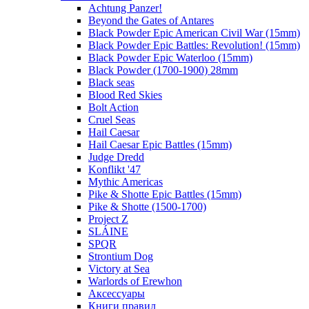
Achtung Panzer!
Beyond the Gates of Antares
Black Powder Epic American Civil War (15mm)
Black Powder Epic Battles: Revolution! (15mm)
Black Powder Epic Waterloo (15mm)
Black Powder (1700-1900) 28mm
Black seas
Blood Red Skies
Bolt Action
Cruel Seas
Hail Caesar
Hail Caesar Epic Battles (15mm)
Judge Dredd
Konflikt '47
Mythic Americas
Pike & Shotte Epic Battles (15mm)
Pike & Shotte (1500-1700)
Project Z
SLÁINE
SPQR
Strontium Dog
Victory at Sea
Warlords of Erewhon
Аксессуары
Книги правил