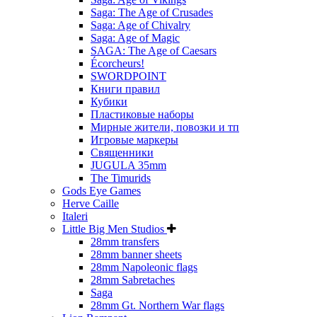
Saga: The Age of Crusades
Saga: Age of Chivalry
Saga: Age of Magic
SAGA: The Age of Caesars
Écorcheurs!
SWORDPOINT
Книги правил
Кубики
Пластиковые наборы
Мирные жители, повозки и тп
Игровые маркеры
Священники
JUGULA 35mm
The Timurids
Gods Eye Games
Herve Caille
Italeri
Little Big Men Studios
28mm transfers
28mm banner sheets
28mm Napoleonic flags
28mm Sabretaches
Saga
28mm Gt. Northern War flags