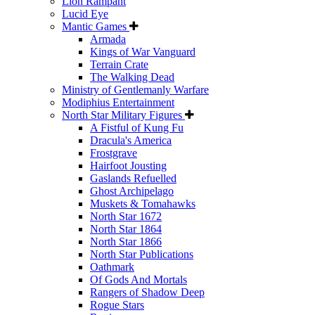
Lion Rampant
Lucid Eye
Mantic Games
Armada
Kings of War Vanguard
Terrain Crate
The Walking Dead
Ministry of Gentlemanly Warfare
Modiphius Entertainment
North Star Military Figures
A Fistful of Kung Fu
Dracula's America
Frostgrave
Hairfoot Jousting
Gaslands Refuelled
Ghost Archipelago
Muskets & Tomahawks
North Star 1672
North Star 1864
North Star 1866
North Star Publications
Oathmark
Of Gods And Mortals
Rangers of Shadow Deep
Rogue Stars