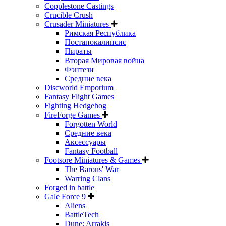
Copplestone Castings
Crucible Crush
Crusader Miniatures
Римская Республика
Постапокалипсис
Пираты
Вторая Мировая война
Фэнтези
Средние века
Discworld Emporium
Fantasy Flight Games
Fighting Hedgehog
FireForge Games
Forgotten World
Средние века
Аксессуары
Fantasy Football
Footsore Miniatures & Games
The Barons' War
Warring Clans
Forged in battle
Gale Force 9
Aliens
BattleTech
Dune: Arrakis