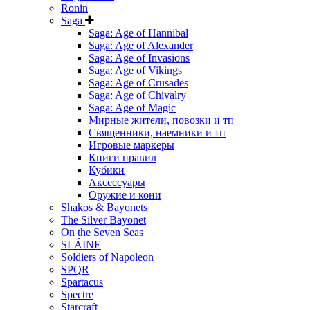
Ronin
Saga
Saga: Age of Hannibal
Saga: Age of Alexander
Saga: Age of Invasions
Saga: Age of Vikings
Saga: Age of Crusades
Saga: Age of Chivalry
Saga: Age of Magic
Мирные жители, повозки и тп
Священники, наемники и тп
Игровые маркеры
Книги правил
Кубики
Аксессуары
Оружие и кони
Shakos & Bayonets
The Silver Bayonet
On the Seven Seas
SLÁINE
Soldiers of Napoleon
SPQR
Spartacus
Spectre
Starcraft