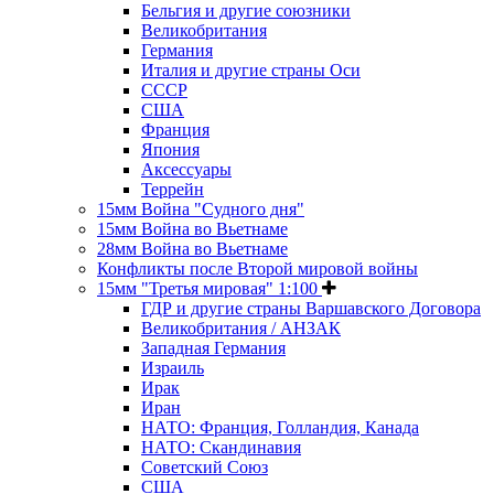
Бельгия и другие союзники
Великобритания
Германия
Италия и другие страны Оси
СССР
США
Франция
Япония
Аксессуары
Террейн
15мм Война "Судного дня"
15мм Война во Вьетнаме
28мм Война во Вьетнаме
Конфликты после Второй мировой войны
15мм "Третья мировая" 1:100
ГДР и другие страны Варшавского Договора
Великобритания / АНЗАК
Западная Германия
Израиль
Ирак
Иран
НАТО: Франция, Голландия, Канада
НАТО: Скандинавия
Советский Союз
США