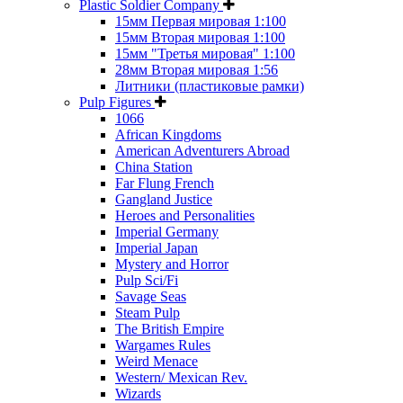
Plastic Soldier Company
15мм Первая мировая 1:100
15мм Вторая мировая 1:100
15мм "Третья мировая" 1:100
28мм Вторая мировая 1:56
Литники (пластиковые рамки)
Pulp Figures
1066
African Kingdoms
American Adventurers Abroad
China Station
Far Flung French
Gangland Justice
Heroes and Personalities
Imperial Germany
Imperial Japan
Mystery and Horror
Pulp Sci/Fi
Savage Seas
Steam Pulp
The British Empire
Wargames Rules
Weird Menace
Western/ Mexican Rev.
Wizards